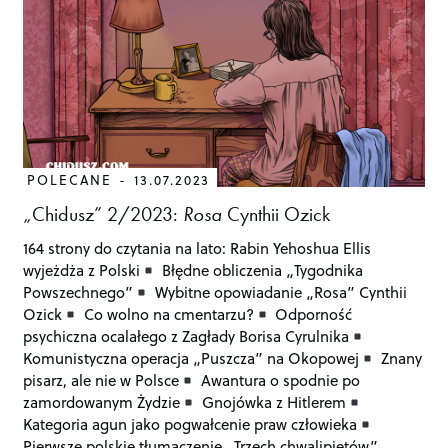
POLECANE
13.07.2023
„Chidusz” 2/2023:
Rosa
Cynthii Ozick
164 strony do czytania na lato: Rabin Yehoshua Ellis
wyjeżdża z Polski
Błędne obliczenia „Tygodnika
Powszechnego”
Wybitne opowiadanie „Rosa” Cynthii
Ozick
Co wolno na cmentarzu?
Odporność
psychiczna ocalałego z Zagłady Borisa Cyrulnika
Komunistyczna operacja „Puszcza” na Okopowej
Znany
pisarz, ale nie w Polsce
Awantura o spodnie po
zamordowanym Żydzie
Gnojówka z Hitlerem
Kategoria agun jako pogwałcenie praw człowieka
Pierwsze polskie tłumaczenie „Trzech chwalipiętów”