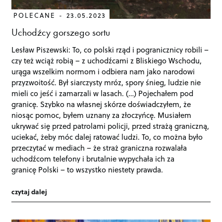
POLECANE
23.05.2023
Uchodźcy gorszego sortu
Lesław Piszewski: To, co polski rząd i pogranicznicy robili –
czy też wciąż robią – z uchodźcami z Bliskiego Wschodu,
urąga wszelkim normom i odbiera nam jako narodowi
przyzwoitość. Był siarczysty mróz, spory śnieg, ludzie nie
mieli co jeść i zamarzali w lasach. (…) Pojechałem pod
granicę. Szybko na własnej skórze doświadczyłem, że
niosąc pomoc, byłem uznany za złoczyńcę. Musiałem
ukrywać się przed patrolami policji, przed strażą graniczną,
uciekać, żeby móc dalej ratować ludzi. To, co można było
przeczytać w mediach – że straż graniczna rozwalała
uchodźcom telefony i brutalnie wypychała ich za
granicę Polski – to wszystko niestety prawda.
czytaj dalej