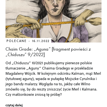
POLECANE
16.11.2022
Chaim Grade: „Aguna” [fragment powieści z
„Chiduszu” 9/2022]
Od „Chiduszu” 10/2021 publikujemy pierwsze polskie
tłumaczenie „Aguny” Chaima Gradego w przekładzie
Magdaleny Wójcik. W kolejnym odcinku Kalman, mąż Merl
(tytułowej aguny), wpada w pułapkę Mojszke Cyrulnika i
jego bandy malarzy. Wygląda na to, jakby całe Wilno
zmówiło się, by do reszty zniszczyć życie Merl i Kalmana.
Czy małżonkowie zniosą tę próbę?
czytaj dalej