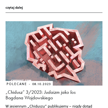
czytaj dalej
POLECANE
08.10.2023
„Chidusz” 3/2023:
Judaizm jako los
Bogdana Wojdowskiego
W jesiennym „Chiduszu” publikujemy – nigdy dotąd