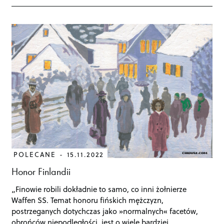
POLECANE
15.11.2022
Honor Finlandii
„Finowie robili dokładnie to samo, co inni żołnierze
Waffen SS. Temat honoru fińskich mężczyzn,
postrzeganych dotychczas jako »normalnych« facetów,
obrońców niepodległości, jest o wiele bardziej