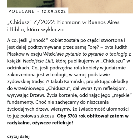
POLECANE
12.09.2022
„Chidusz” 7/2022: Eichmann w Buenos Aires
i Biblia, która wyklucza
A co, jeśli „inność” kobiet została po części stworzona i
jest dalej podtrzymywana przez samą Torę? – pyta Judith
Plaskow w eseju
Właściwie pytanie to pytanie o teologię
z
książki
Nadejście Lilit
, którą publikujemy w „Chiduszu” w
odcinkach. Co, jeśli podrzędna rola kobiety w judaizmie
zakorzeniona jest w teologii, w samej podstawie
żydowskiej tradycji? Jakub Kamiński, projektując okładkę
do wrześniowego „Chiduszu”, dał wyraz tym refleksjom,
wyrywając Drzewu Życia korzenie, odcinając jego „męskie”
fundamenty. Choć nie zachęcamy do niszczenia
życiodajnych drzew, wierzymy, że świadomość ułomności
to już połowa sukcesu.
Oby 5783 rok obfitował zatem w
radykalne, ożywcze refleksje!
czytaj dalej