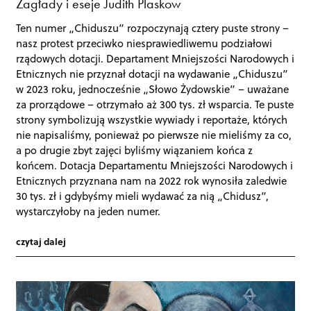
Zagłady i eseje Judith Plaskow
Ten numer „Chiduszu” rozpoczynają cztery puste strony –
nasz protest przeciwko niesprawiedliwemu podziałowi
rządowych dotacji. Departament Mniejszości Narodowych i
Etnicznych nie przyznał dotacji na wydawanie „Chiduszu”
w 2023 roku, jednocześnie „Słowo Żydowskie” – uważane
za prorządowe – otrzymało aż 300 tys. zł wsparcia. Te puste
strony symbolizują wszystkie wywiady i reportaże, których
nie napisaliśmy, ponieważ po pierwsze nie mieliśmy za co,
a po drugie zbyt zajęci byliśmy wiązaniem końca z
końcem. Dotacja Departamentu Mniejszości Narodowych i
Etnicznych przyznana nam na 2022 rok wynosiła zaledwie
30 tys. zł i gdybyśmy mieli wydawać za nią „Chidusz”,
wystarczyłoby na jeden numer.
czytaj dalej