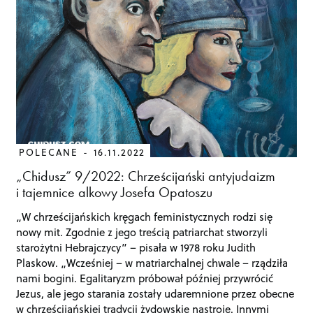
POLECANE
16.11.2022
„Chidusz” 9/2022: Chrześcijański antyjudaizm
i tajemnice alkowy Josefa Opatoszu
„W chrześcijańskich kręgach feministycznych rodzi się
nowy mit. Zgodnie z jego treścią patriarchat stworzyli
starożytni Hebrajczycy” – pisała w 1978 roku Judith
Plaskow. „Wcześniej – w matriarchalnej chwale – rządziła
nami bogini. Egalitaryzm próbował później przywrócić
Jezus, ale jego starania zostały udaremnione przez obecne
w chrześcijańskiej tradycji żydowskie nastroje. Innymi