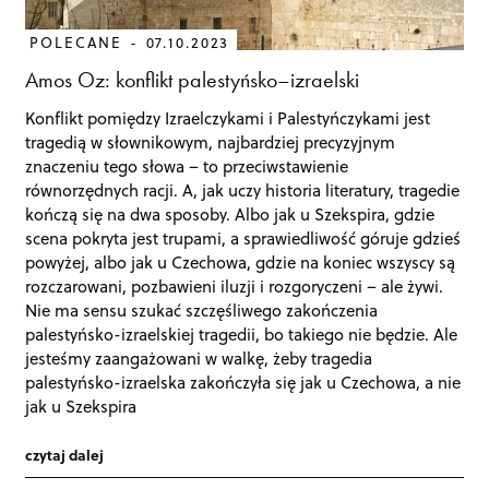
POLECANE
07.10.2023
Amos Oz: konflikt palestyńsko–izraelski
Konflikt pomiędzy Izraelczykami i Palestyńczykami jest
tragedią w słownikowym, najbardziej precyzyjnym
znaczeniu tego słowa – to przeciwstawienie
równorzędnych racji. A, jak uczy historia literatury, tragedie
kończą się na dwa sposoby. Albo jak u Szekspira, gdzie
scena pokryta jest trupami, a sprawiedliwość góruje gdzieś
powyżej, albo jak u Czechowa, gdzie na koniec wszyscy są
rozczarowani, pozbawieni iluzji i rozgoryczeni – ale żywi.
Nie ma sensu szukać szczęśliwego zakończenia
palestyńsko-izraelskiej tragedii, bo takiego nie będzie. Ale
jesteśmy zaangażowani w walkę, żeby tragedia
palestyńsko-izraelska zakończyła się jak u Czechowa, a nie
jak u Szekspira
czytaj dalej