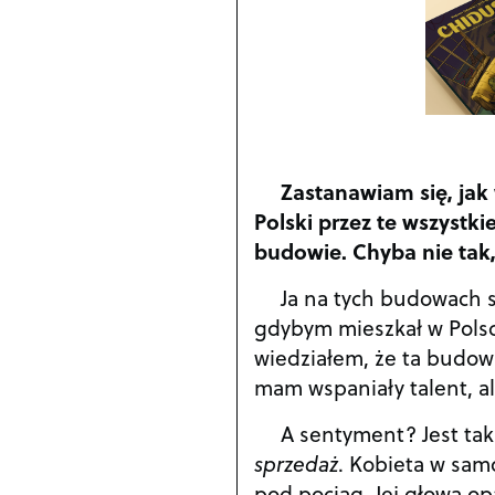
Zastanawiam się, ja
Polski przez te wszystki
budowie. Chyba nie tak,
Ja na tych budowach s
gdybym mieszkał w Polsc
wiedziałem, że ta budowa
mam wspaniały talent, a
A sentyment? Jest ta
sprzedaż
. Kobieta w sam
pod pociąg. Jej głowa o