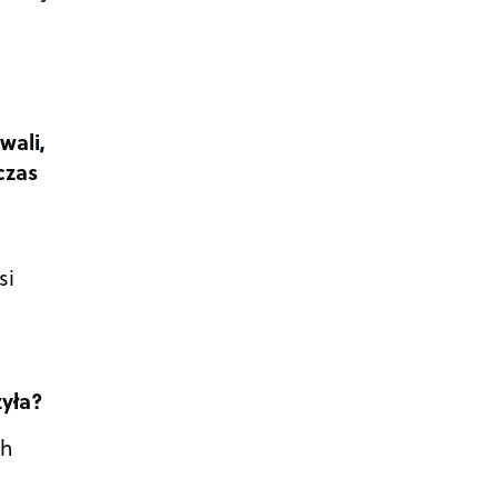
wali,
czas
si
yła?
ch