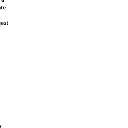
ate
jest
y