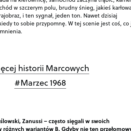
hód w szczerym polu, brudny śnieg, jakieś karłow
ajobraz, i ten sygnał, jeden ton. Nawet dzisiaj
iedy to sobie przypomnę. W tej scenie jest coś, co 
omnienia.
ęcej historii Marcowych
#Marzec 1968
eślowski, Zanussi – często sięgali w swoich
 różnych wariantów B. Gdyby nie ten przełomow