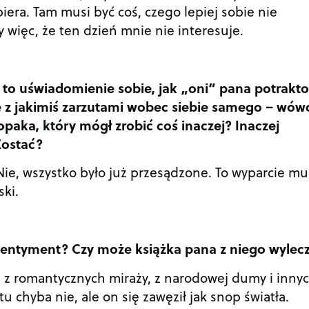
iera. Tam musi być coś, czego lepiej sobie nie
więc, że ten dzień mnie nie interesuje.
, to uświadomienie sobie, jak „oni” pana potrakto
ię z jakimiś zarzutami wobec siebie samego – wów
paka, który mógł zrobić coś inaczej? Inaczej
Zostać?
ie, wszystko było już przesądzone. To wyparcie mu
ski.
sentyment? Czy może książka pana z niego wylecz
, z romantycznych miraży, z narodowej dumy i inny
u chyba nie, ale on się zawęził jak snop światła.