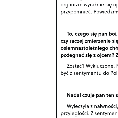
organizm wyraźnie się op
przypomnieć. Powiedzmy 
To, czego się pan boi
czy raczej zmierzenie s
osiemnastoletniego chło
pożegnać się z ojcem? 
Zostać? Wykluczone. N
być z sentymentu do Pol
Nadal czuje pan ten 
Wyleczyła z naiwności
przyległości. Z sentyment