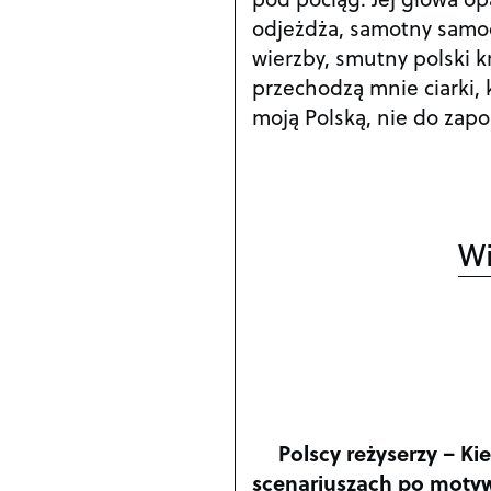
odjeżdża, samotny samoc
wierzby, smutny polski kr
przechodzą mnie ciarki, k
moją Polską, nie do zap
Wi
Polscy reżyserzy – Ki
scenariuszach po motyw