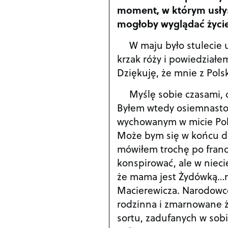
moment, w którym usłys
mogłoby wyglądać życi
W maju było stulecie
krzak róży i powiedziałem
Dziękuję, że mnie z Polsk
Myślę sobie czasami, 
Byłem wtedy osiemnasto
wychowanym w micie Polsk
Może bym się w końcu dos
mówiłem trochę po franc
konspirować, ale w niec
że mama jest Żydówką…m
Macierewicza. Narodowce
rodzinna i zmarnowane ży
sortu, zadufanych w sobi