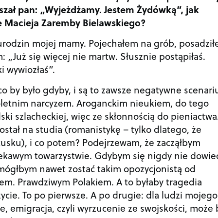
zał pan: „Wyjeżdżamy. Jestem Żydówką”, jak
e Macieja Zaremby Bielawskiego?
 urodzin mojej mamy. Pojechałem na grób, posadzi
: „Już się więcej nie martw. Słusznie postąpiłaś.
i wywiozłaś”.
co by było gdyby, i są to zawsze negatywne scenari
letnim narcyzem. Aroganckim nieukiem, do tego
i szlacheckiej, więc ze skłonnością do pieniactwa
tał na studia (romanistykę – tylko dlatego, że
usku), i co potem? Podejrzewam, że zacząłbym
iekawym towarzystwie. Gdybym się nigdy nie dowied
ógłbym nawet zostać takim opozycjonistą od
m. Prawdziwym Polakiem. A to byłaby tragedia
cie. To po pierwsze. A po drugie: dla ludzi mojego
e, emigracja, czyli wyrzucenie ze swojskości, może 