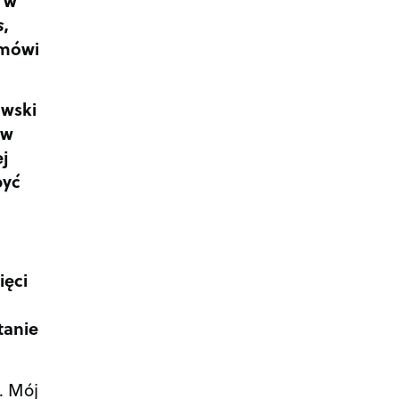
s
,
 mówi
wski
 w
j
być
ięci
tanie
. Mój