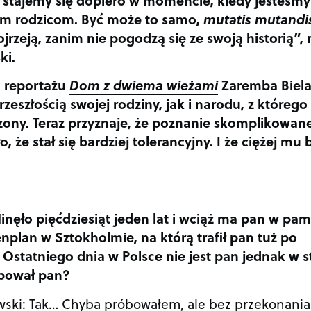
ym rodzicom. Być może to samo,
mutatis mutandi
jrzeją, zanim nie pogodzą się ze swoją historią”,
ki.
 reportażu
Dom z dwiema wieżami
Zaremba Biela
przeszłością swojej rodziny, jak i narodu, z którego
zony. Teraz przyznaje, że poznanie skomplikowane
o, że stał się bardziej tolerancyjny. I że ciężej mu 
nęło pięćdziesiąt jeden lat i wciąż ma pan w pam
nplan w Sztokholmie, na którą trafił pan tuż po
Ostatniego dnia w Polsce nie jest pan jednak w s
óbował pan?
wski: Tak… Chyba próbowałem, ale bez przekonania