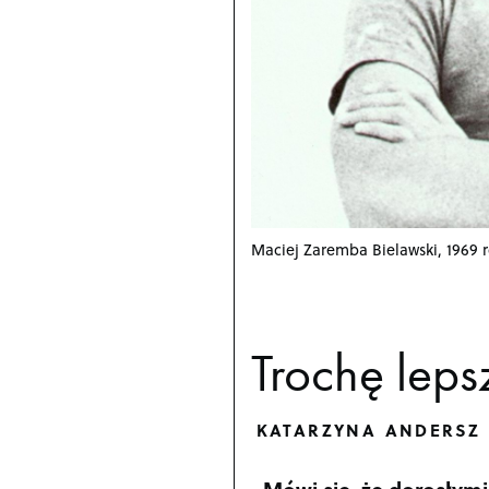
Maciej Zaremba Bielawski, 1969 
Trochę leps
KATARZYNA ANDERSZ
„
Mówi się, że dorosłym