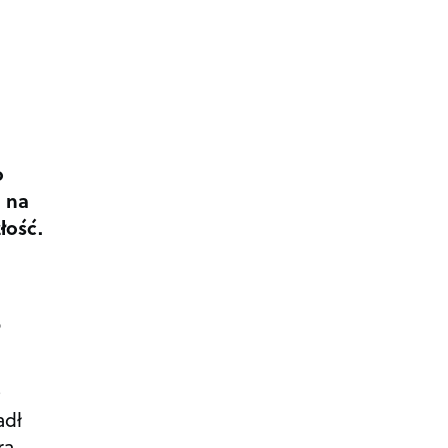
o
n na
łość.
o
a
adł
ra