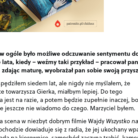
k w ogóle było możliwe odczuwanie sentymentu d
e lata, kiedy – weźmy taki przykład – pracował pa
 zdając maturę, wyobrażał pan sobie swoją przysz
pędziłem siedem lat, ale nigdy nie myślałem, że
e towarzysza Gierka, miałbym lepiej. Do tego
 jest na razie, a potem będzie zupełnie inaczej, b
le jeszcze nie wiadomo do czego. Marzyciel byłem.
ka scena w niezbyt dobrym filmie Wajdy
Wszystko n
ochodzie dowiaduje się z radia, że jej ukochany wp
pada na kierownicę, samochód zaczyna trąbić, kame