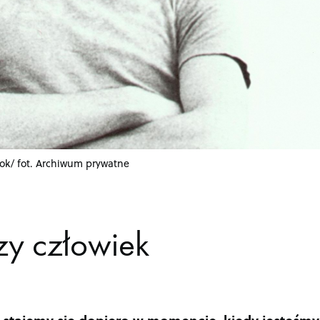
rok/ fot. Archiwum prywatne
zy człowiek
i stajemy się dopiero w momencie, kiedy jesteśmy