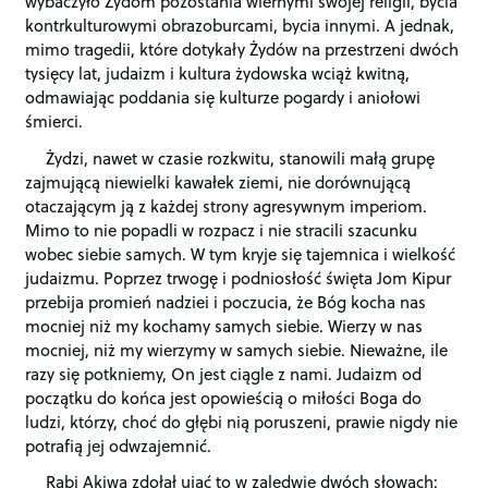
wybaczyło Żydom pozostania wiernymi swojej religii, bycia
kontrkulturowymi obrazoburcami, bycia innymi. A jednak,
mimo tragedii, które dotykały Żydów na przestrzeni dwóch
tysięcy lat, judaizm i kultura żydowska wciąż kwitną,
odmawiając poddania się kulturze pogardy i aniołowi
śmierci.
Żydzi, nawet w czasie rozkwitu, stanowili małą grupę
zajmującą niewielki kawałek ziemi, nie dorównującą
otaczającym ją z każdej strony agresywnym imperiom.
Mimo to nie popadli w rozpacz i nie stracili szacunku
wobec siebie samych. W tym kryje się tajemnica i wielkość
judaizmu. Poprzez trwogę i podniosłość święta Jom Kipur
przebija promień nadziei i poczucia, że Bóg kocha nas
mocniej niż my kochamy samych siebie. Wierzy w nas
mocniej, niż my wierzymy w samych siebie. Nieważne, ile
razy się potkniemy, On jest ciągle z nami. Judaizm od
początku do końca jest opowieścią o miłości Boga do
ludzi, którzy, choć do głębi nią poruszeni, prawie nigdy nie
potrafią jej odwzajemnić.
Rabi Akiwa zdołał ująć to w zaledwie dwóch słowach: