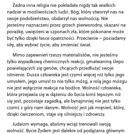
Żadna inna religia nie pokładała nigdy tak wielkich
nadziei w możliwościach ludzi. Bóg, który stworzył nas na
swoje podobieństwo, obdarzył nas wolnością. Nie
jesteśmy naznaczeni przez grzech pierworodny, skazani na
porażkę, uwięzieni w szponach zła, które pokonane może
być tylko dzięki łasce opatrzności. Przeciwnie – posiadamy
siłę, aby wybrać życie, aby zmieniać świat.
Mimo zapewnień rzeszy materialistów, nie jesteśmy
tylko wypadkową chemicznych reakcji, gmatwaniną ślepo
powielających się genów, chcących przedłużyć swoje
istnienie. Dusza człowieka jest czymś więcej niż tylko jego
umysłem, jego umysł to nie tylko mózg, a rolą jego mózgu
nie jest wyłącznie reakcja na bodźce. Wolność człowieka,
która przejawia się w dążeniu do bycia kimś lepszym niż
się jest, pozostaje zagadką, ale bynajmniej nie jest tylko
czymś z góry nam danym. Wolność jest jak mięsień, który,
dzięki ćwiczeniom, staje się silniejszy i zdrowszy.
Judaizm wymaga, abyśmy wciąż trenowali swoją
wolność. Bycie Żydem jest dalekie od podążania głównym