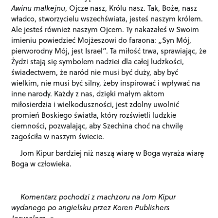
Awinu malkejnu
, Ojcze nasz, Królu nasz. Tak, Boże, nasz
władco, stworzycielu wszechświata, jesteś naszym królem.
Ale jesteś również naszym Ojcem. Ty nakazałeś w Swoim
imieniu powiedzieć Mojżeszowi do faraona: „Syn Mój,
pierworodny Mój, jest Israel”. Ta miłość trwa, sprawiając, że
Żydzi stają się symbolem nadziei dla całej ludzkości,
świadectwem, że naród nie musi być duży, aby być
wielkim, nie musi być silny, żeby inspirować i wpływać na
inne narody. Każdy z nas, dzięki małym aktom
miłosierdzia i wielkoduszności, jest zdolny uwolnić
promień Boskiego światła, który rozświetli ludzkie
ciemności, pozwalając, aby Szechina choć na chwilę
zagościła w naszym świecie.
Jom Kipur bardziej niż naszą wiarę w Boga wyraża wiarę
Boga w człowieka.
Komentarz pochodzi z machzoru na Jom Kipur
wydanego po angielsku przez Koren Publishers
Jerusalem.