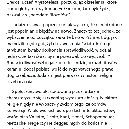
Eresos, uczeń Arystotelesa, poszukując określenia, które
pomogłoby mu wytłumaczyć Grekom, kim byli Żydzi,
nazwał ich „narodem filozofów”.
Judaizm stawia poprzeczkę tak wysoko, że nieuniknione
jest popełnianie błędów na nowo. Znaczy to też jednak, że
wybaczenie od początku zawarte było w Piśmie. Bóg, jak
twierdzili mędrcy, dążył do stworzenia świata, którego
atrybutem byłaby doskonała sprawiedliwość, wiedział
jednak, że taki świat by nie przetrwał. Co więc zrobił?
Sprawiedliwość wzbogacił o miłosierdzie, okazał litość w
karaniu, dodał pobłażliwość do rygorystycznego prawa.
Bóg przebacza. Judaizm jest pierwszą w historii religią
przebaczenia.
Społeczeństwo ukształtowane przez judaizm
charakteryzuje się szczególną wyrozumiałością. Niektóre
religie nigdy nie wybaczyły Żydom tego, że odmówili
konwersji. Wielu wielkich europejskich intelektualistów,
wśród nich Voltaire, Fichte, Kant, Hegel, Schopenhauer,
Nietzsche, Frege czy Heidegger, nigdy do końca nie