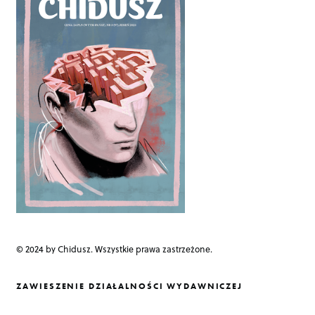
v
i
g
a
t
i
o
n
© 2024 by Chidusz. Wszystkie prawa zastrzeżone.
ZAWIESZENIE DZIAŁALNOŚCI WYDAWNICZEJ