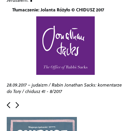
Tłumaczenie: Jolanta Różyło © CHIDUSZ 2017
28.09.2017
–
judaizm
/
Rabin Jonathan Sacks: komentarze
do Tory
/
chidusz 41 - 8/2017
P
o
s
t
n
a