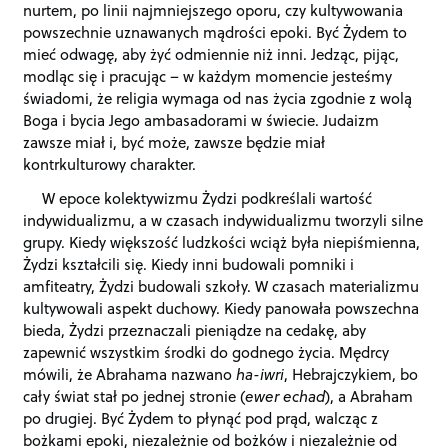
nurtem, po linii najmniejszego oporu, czy kultywowania
powszechnie uznawanych mądrości epoki. Być Żydem to
mieć odwagę, aby żyć odmiennie niż inni. Jedząc, pijąc,
modląc się i pracując – w każdym momencie jesteśmy
świadomi, że religia wymaga od nas życia zgodnie z wolą
Boga i bycia Jego ambasadorami w świecie. Judaizm
zawsze miał i, być może, zawsze będzie miał
kontrkulturowy charakter.
W epoce kolektywizmu Żydzi podkreślali wartość
indywidualizmu, a w czasach indywidualizmu tworzyli silne
grupy. Kiedy większość ludzkości wciąż była niepiśmienna,
Żydzi kształcili się. Kiedy inni budowali pomniki i
amfiteatry, Żydzi budowali szkoły. W czasach materializmu
kultywowali aspekt duchowy. Kiedy panowała powszechna
bieda, Żydzi przeznaczali pieniądze na cedakę, aby
zapewnić wszystkim środki do godnego życia. Mędrcy
mówili, że Abrahama nazwano
ha-iwri
, Hebrajczykiem, bo
cały świat stał po jednej stronie (
ewer echad
), a Abraham
po drugiej. Być Żydem to płynąć pod prąd, walcząc z
bożkami epoki, niezależnie od bożków i niezależnie od