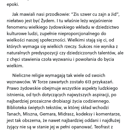
epoki.
Jak mawiali nasi przodkowie: “Zis szwer cu zajn a Jid”,
niełatwo jest być Żydem. I tu właśnie leży wyjaśnienie
fenomenu wielkiego żydowskiego wkładu w dziedzictwo
kulturowe ludzi, zupełnie nieproporcjonalnego do
wielkości naszej społeczności. Wielkimi stają się ci, od
których wymaga się wielkich rzeczy. Sukces nie wynika z
naturalnych predyspozycji czy dziedziczonych talentów, ale
z chęci stawienia czoła wyzwaniu i powołania do bycia
wielkim.
Nieliczne religie wymagają tak wiele od swoich
wyznawców. W Torze zawartych zostało 613 przykazań.
Prawo żydowskie obejmuje wszystkie aspekty ludzkiego
istnienia, od tych dotyczących najwyższych aspiracji, po
najbardziej prozaiczne drobiazgi życia codziennego.
Biblioteka świętych tekstów, w której skład wchodzi
Tanach, Miszna, Gemara, Midrasz, kodeksy i komentarze,
jest tak obszerna, że nawet najbardziej oddani i najdłużej
żyjący nie są w stanie jej w pełni opanować. Teofrast z