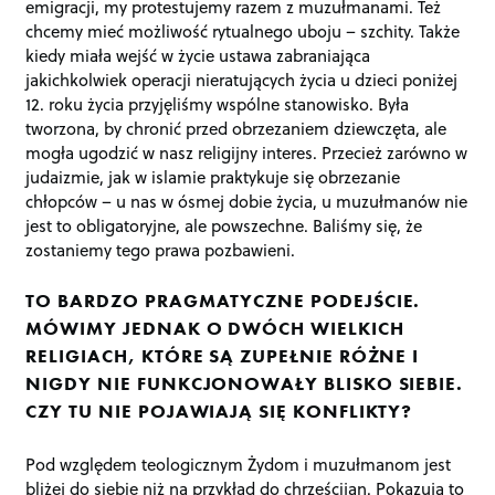
emigracji, my protestujemy razem z muzułmanami. Też
chcemy mieć możliwość rytualnego uboju – szchity. Także
kiedy miała wejść w życie ustawa zabraniająca
jakichkolwiek operacji nieratujących życia u dzieci poniżej
12. roku życia przyjęliśmy wspólne stanowisko. Była
tworzona, by chronić przed obrzezaniem dziewczęta, ale
mogła ugodzić w nasz religijny interes. Przecież zarówno w
judaizmie, jak w islamie praktykuje się obrzezanie
chłopców – u nas w ósmej dobie życia, u muzułmanów nie
jest to obligatoryjne, ale powszechne. Baliśmy się, że
zostaniemy tego prawa pozbawieni.
TO BARDZO PRAGMATYCZNE PODEJŚCIE.
MÓWIMY JEDNAK O DWÓCH WIELKICH
RELIGIACH, KTÓRE SĄ ZUPEŁNIE RÓŻNE I
NIGDY NIE FUNKCJONOWAŁY BLISKO SIEBIE.
CZY TU NIE POJAWIAJĄ SIĘ KONFLIKTY?
Pod względem teologicznym Żydom i muzułmanom jest
bliżej do siebie niż na przykład do chrześcijan. Pokazują to