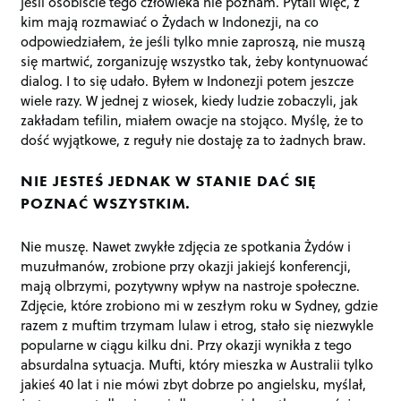
jeśli osobiście tego człowieka nie poznam. Pytali więc, z
kim mają rozmawiać o Żydach w Indonezji, na co
odpowiedziałem, że jeśli tylko mnie zaproszą, nie muszą
się martwić, zorganizuję wszystko tak, żeby kontynuować
dialog. I to się udało. Byłem w Indonezji potem jeszcze
wiele razy. W jednej z wiosek, kiedy ludzie zobaczyli, jak
zakładam tefilin, miałem owacje na stojąco. Myślę, że to
dość wyjątkowe, z reguły nie dostaję za to żadnych braw.
NIE JESTEŚ JEDNAK W STANIE DAĆ SIĘ
POZNAĆ WSZYSTKIM.
Nie muszę. Nawet zwykłe zdjęcia ze spotkania Żydów i
muzułmanów, zrobione przy okazji jakiejś konferencji,
mają olbrzymi, pozytywny wpływ na nastroje społeczne.
Zdjęcie, które zrobiono mi w zeszłym roku w Sydney, gdzie
razem z muftim trzymam lulaw i etrog, stało się niezwykle
popularne w ciągu kilku dni. Przy okazji wynikła z tego
absurdalna sytuacja. Mufti, który mieszka w Australii tylko
jakieś 40 lat i nie mówi zbyt dobrze po angielsku, myślał,