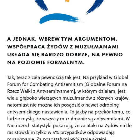
A JEDNAK, WBREW TYM ARGUMENTOM,
WSPÓŁPRACA ŻYDÓW Z MUZUŁMANAMI
UKŁADA SIĘ BARDZO DOBRZE, NA PEWNO
NA POZIOMIE FORMALNYM.
Tak, teraz z całą pewnością tak jest. Na przykład w Global
Forum for Combating Antisemitism [Globalne Forum na
Rzecz Walki z Antysemityzmem], w którym działam, jest
wielu głęboko wierzących muzułmanów z różnych krajów,
natomiast nie można ich posądzić o nawet odrobinę
antysemickiego nastawienia. To jakby na przekór temu, co
ludzie myślą, że wszyscy muzułmanie są antysemitami. W
Niemczech statystyki pokazują, że za ataki na Żydów na tle
rasistowskim tylko w 5% przypadków odpowiadają
muzułmanie. Za pozostałymi 95% stoją skrajni