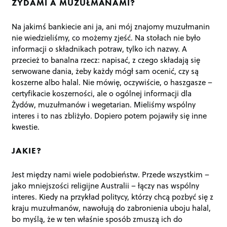
ŻYDAMI A MUZUŁMANAMI?
Na jakimś bankiecie ani ja, ani mój znajomy muzułmanin
nie wiedzieliśmy, co możemy zjeść. Na stołach nie było
informacji o składnikach potraw, tylko ich nazwy. A
przecież to banalna rzecz: napisać, z czego składają się
serwowane dania, żeby każdy mógł sam ocenić, czy są
koszerne albo halal. Nie mówię, oczywiście, o haszgasze –
certyfikacie koszerności, ale o ogólnej informacji dla
Żydów, muzułmanów i wegetarian. Mieliśmy wspólny
interes i to nas zbliżyło. Dopiero potem pojawiły się inne
kwestie.
JAKIE?
Jest między nami wiele podobieństw. Przede wszystkim –
jako mniejszości religijne Australii – łączy nas wspólny
interes. Kiedy na przykład politycy, którzy chcą pozbyć się z
kraju muzułmanów, nawołują do zabronienia uboju halal,
bo myślą, że w ten właśnie sposób zmuszą ich do