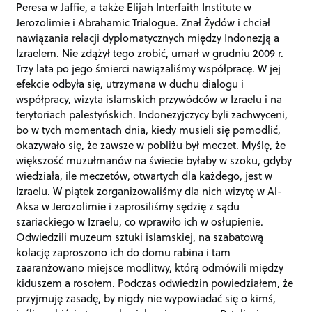
Peresa w Jaffie, a także Elijah Interfaith Institute w
Jerozolimie i Abrahamic Trialogue. Znał Żydów i chciał
nawiązania relacji dyplomatycznych między Indonezją a
Izraelem. Nie zdążył tego zrobić, umarł w grudniu 2009 r.
Trzy lata po jego śmierci nawiązaliśmy współpracę. W jej
efekcie odbyła się, utrzymana w duchu dialogu i
współpracy, wizyta islamskich przywódców w Izraelu i na
terytoriach palestyńskich. Indonezyjczycy byli zachwyceni,
bo w tych momentach dnia, kiedy musieli się pomodlić,
okazywało się, że zawsze w pobliżu był meczet. Myślę, że
większość muzułmanów na świecie byłaby w szoku, gdyby
wiedziała, ile meczetów, otwartych dla każdego, jest w
Izraelu. W piątek zorganizowaliśmy dla nich wizytę w Al-
Aksa w Jerozolimie i zaprosiliśmy sędzię z sądu
szariackiego w Izraelu, co wprawiło ich w osłupienie.
Odwiedzili muzeum sztuki islamskiej, na szabatową
kolację zaproszono ich do domu rabina i tam
zaaranżowano miejsce modlitwy, którą odmówili między
kiduszem a rosołem. Podczas odwiedzin powiedziałem, że
przyjmuję zasadę, by nigdy nie wypowiadać się o kimś,