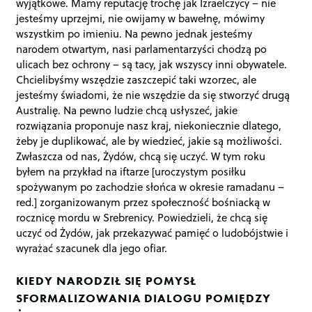
wyjątkowe. Mamy reputację trochę jak Izraelczycy – nie
jesteśmy uprzejmi, nie owijamy w bawełnę, mówimy
wszystkim po imieniu. Na pewno jednak jesteśmy
narodem otwartym, nasi parlamentarzyści chodzą po
ulicach bez ochrony – są tacy, jak wszyscy inni obywatele.
Chcielibyśmy wszędzie zaszczepić taki wzorzec, ale
jesteśmy świadomi, że nie wszędzie da się stworzyć drugą
Australię. Na pewno ludzie chcą usłyszeć, jakie
rozwiązania proponuje nasz kraj, niekoniecznie dlatego,
żeby je duplikować, ale by wiedzieć, jakie są możliwości.
Zwłaszcza od nas, Żydów, chcą się uczyć. W tym roku
byłem na przykład na iftarze [uroczystym posiłku
spożywanym po zachodzie słońca w okresie ramadanu –
red.] zorganizowanym przez społeczność bośniacką w
rocznicę mordu w Srebrenicy. Powiedzieli, że chcą się
uczyć od Żydów, jak przekazywać pamięć o ludobójstwie i
wyrażać szacunek dla jego ofiar.
KIEDY NARODZIŁ SIĘ POMYSŁ
SFORMALIZOWANIA DIALOGU POMIĘDZY