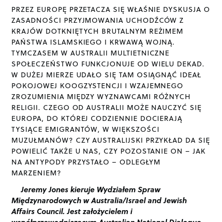
PRZEZ EUROPĘ PRZETACZA SIĘ WŁAŚNIE DYSKUSJA O
ZASADNOŚCI PRZYJMOWANIA UCHODŹCÓW Z
KRAJÓW DOTKNIĘTYCH BRUTALNYM REŻIMEM
PAŃSTWA ISLAMSKIEGO I KRWAWĄ WOJNĄ.
TYMCZASEM W AUSTRALII MULTIETNICZNE
SPOŁECZEŃSTWO FUNKCJONUJE OD WIELU DEKAD.
W DUŻEJ MIERZE UDAŁO SIĘ TAM OSIĄGNĄĆ IDEAŁ
POKOJOWEJ KOOGZYSTENCJI I WZAJEMNEGO
ZROZUMIENIA MIĘDZY WYZNAWCAMI RÓŻNYCH
RELIGII. CZEGO OD AUSTRALII MOŻE NAUCZYĆ SIĘ
EUROPA, DO KTÓREJ CODZIENNIE DOCIERAJĄ
TYSIĄCE EMIGRANTÓW, W WIĘKSZOŚCI
MUZUŁMANÓW? CZY AUSTRALIJSKI PRZYKŁAD DA SIĘ
POWIELIĆ TAKŻE U NAS, CZY POZOSTANIE ON – JAK
NA ANTYPODY PRZYSTAŁO – ODLEGŁYM
MARZENIEM?
Jeremy Jones kieruje Wydziałem Spraw
Międzynarodowych w Australia/Israel and Jewish
Affairs Council. Jest założycielem i
współprzewodniczącym Australian National Dialogue