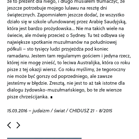
że to prezent dla niego, i długo musiałem tłumaczyć, że
jeszcze potrzebuje mojego lulawu na resztę dni
świątecznych. Zapomniałem jeszcze dodać, że wszystko
działo się w szkole ufundowanej przez Arabię Saudyjską,
która jest bardzo prożydowska… Nie ma takich wiele na
świecie, ale mówię przecież o Sydney. Tu też odbywa się
największe spotkanie muzułmanów na południowej
półkuli – sto tysięcy ludzi przyjeżdża pod koniec
ramadanu. Jestem tam regularnym gościem i jedyna rzecz,
której nie mogę znieść, to leciwa Australijka, która co roku
pisze z tej okazji wiersz. Co roku myślimy, że tegoroczny
nie może być gorszy od poprzedniego, ale zawsze
jesteśmy w błędzie. Zresztą, nie jest to aż tak istotne dla
dialogu żydowsko-muzułmańskiego, bo te złe wiersze
pisze chrześcijanka.
15.03.2016
–
judaizm
/
świat
/
CHIDUSZ 21 - 8/2015
P
o
s