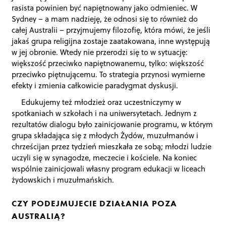
rasista powinien być napiętnowany jako odmieniec. W
Sydney – a mam nadzieję, że odnosi się to również do
całej Australii – przyjmujemy filozofię, która mówi, że jeśli
jakaś grupa religijna zostaje zaatakowana, inne występują
w jej obronie. Wtedy nie przerodzi się to w sytuację:
większość przeciwko napiętnowanemu, tylko: większość
przeciwko piętnującemu. To strategia przynosi wymierne
efekty i zmienia całkowicie paradygmat dyskusji.
Edukujemy też młodzież oraz uczestniczymy w
spotkaniach w szkołach i na uniwersytetach. Jednym z
rezultatów dialogu było zainicjowanie programu, w którym
grupa składająca się z młodych Żydów, muzułmanów i
chrześcijan przez tydzień mieszkała ze sobą; młodzi ludzie
uczyli się w synagodze, meczecie i kościele. Na koniec
wspólnie zainicjowali własny program edukacji w liceach
żydowskich i muzułmańskich.
CZY PODEJMUJECIE DZIAŁANIA POZA
AUSTRALIĄ?