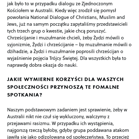
jak było to w przypadku dialogu ze Zjednoczonym
Kościołem w Australii. Kiedy więc zrodził się pomysł
powołania National Dialogue of Christians, Muslim and
Jews, już na samym początku zapytaliśmy przedstawicieli
tych trzech grup o kwestie, jakie chcą poruszyć.
Chrześcijanie i muzułmanie chcieli, żeby Żydzi mówili o
syjonizmie, Żydzi i chrześcijanie – by muzułmanie mówili o
dżihadzie, a Żydzi i muzułmanie poprosili chrześcijan o
wyjaśnienie pojęcia Trójcy Świętej. Dla wszystkich była to
naprawdę dobra okazja do nauki.
JAKIE WYMIERNE KORZYŚCI DLA WASZYCH
SPOŁECZNOŚCI PRZYNOSZĄ TE FOMALNE
SPOTKANIA?
Naszym podstawowym zadaniem jest sprawienie, żeby w
Australii nikt nie czuł się wykluczony, walczymy z
przejawami rasizmu. W przypadku ich wystąpienia,
najgorszą rzeczą byłoby, gdyby grupa poddawana atakom
jawiła się jako odizolowana od społeczeństwa. To przecież