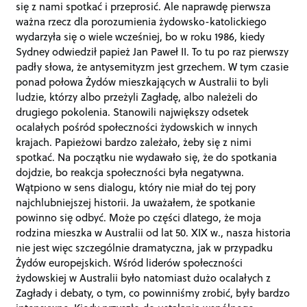
się z nami spotkać i przeprosić. Ale naprawdę pierwsza
ważna rzecz dla porozumienia żydowsko-katolickiego
wydarzyła się o wiele wcześniej, bo w roku 1986, kiedy
Sydney odwiedził papież Jan Paweł II. To tu po raz pierwszy
padły słowa, że antysemityzm jest grzechem. W tym czasie
ponad połowa Żydów mieszkających w Australii to byli
ludzie, którzy albo przeżyli Zagładę, albo należeli do
drugiego pokolenia. Stanowili największy odsetek
ocalałych pośród społeczności żydowskich w innych
krajach. Papieżowi bardzo zależało, żeby się z nimi
spotkać. Na początku nie wydawało się, że do spotkania
dojdzie, bo reakcja społeczności była negatywna.
Wątpiono w sens dialogu, który nie miał do tej pory
najchlubniejszej historii. Ja uważałem, że spotkanie
powinno się odbyć. Może po części dlatego, że moja
rodzina mieszka w Australii od lat 50. XIX w., nasza historia
nie jest więc szczególnie dramatyczna, jak w przypadku
Żydów europejskich. Wśród liderów społeczności
żydowskiej w Australii było natomiast dużo ocalałych z
Zagłady i debaty, o tym, co powinniśmy zrobić, były bardzo