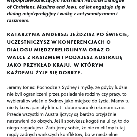
of Christians, Muslims and Jews, od lat angażuje się w
dialog międzyreligijny i walkę z antysemityzmem i
rasizmem.
KATARZYNA ANDERSZ: JEŹDZISZ PO ŚWIECIE,
UCZESTNICZYSZ W KONFERENCJACH O
DIALOGU MIĘDZYRELIGIJNYM ORAZ O
WALCE Z RASIZMEM I PODAJESZ AUSTRALIĘ
JAKO PRZYKŁAD KRAJU, W KTÓRYM
KAŻDEMU ŻYJE SIĘ DOBRZE.
Jeremy Jones: Pochodzę z Sydney i myślę, że gdyby ludzie
nie byli ograniczeni przez posiadanie rodziny czy pracy, to
wybieraliby właśnie Sydney jako miejsce do życia. Mamy tu
nie tylko wspaniały klimat i dobre warunki ekonomiczne.
Przede wszystkim Australijczycy są bardzo przyjaźnie
nastawieni do obcych. Jeśli spotykasz kogoś na ulicy, to do
niego zagadujesz. Żartujemy sobie, że nie mieliśmy tutaj
nigdy żadnych większych konfliktów, bo w niedzielne