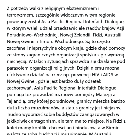
Z potrzeby walki z religijnym ekstremizmem i
terroryzmem, szczególnie widocznym w tym regionie,
powołany został Asia Pacific Regional Interfaith Dialogue,
w którym wzięli udział przedstawiciele rządów krajów Azji
Południowo-Wschodniej, Nowej Zelandii, Fidżi, Australii,
Nowej Gwinei i Timoru Wschodniego. Są to często
zacofane i nieprzychylne obcym kraje, gdzie chęć pomocy
ze strony zagranicznych organizacji spotyka się z wyraźną
niechęcią. W takich sytuacjach sprawdza się działanie pod
parasolem organizacji religijnych. Dzięki niemu można
efektywnie działać na rzecz np. prewencji HIV i AIDS w
Nowej Gwinei, gdzie jest bardzo duży odsetek
zachorowań. Asia Pacific Regional Interfaith Dialogue
pomaga też prowadzić rozmowy pomiędzy Malezją a
Tajlandią, przy której południowej granicy mieszka bardzo
duża liczba muzułmanów, a status granicy jest niejasny.
Trudno wyobrazić sobie buddystów zaangażowanych w
jakikolwiek antagonizm, ale tam ma to miejsce. Na Fidżi z
kolei mamy konflikt chrześcijan i hindusów, a w Birmie
walczą ze sobą buddyści i muzułmanie. W Australii