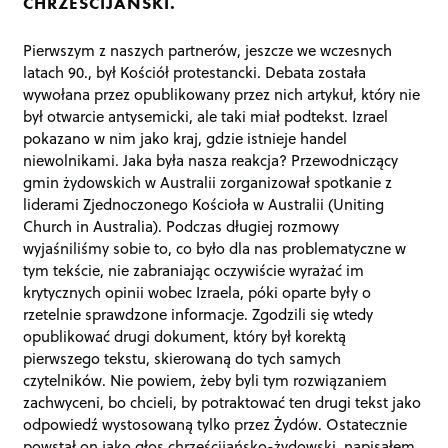
CHRZEŚCIJAŃSKI.
Pierwszym z naszych partnerów, jeszcze we wczesnych
latach 90., był Kościół protestancki. Debata została
wywołana przez opublikowany przez nich artykuł, który nie
był otwarcie antysemicki, ale taki miał podtekst. Izrael
pokazano w nim jako kraj, gdzie istnieje handel
niewolnikami. Jaka była nasza reakcja? Przewodniczący
gmin żydowskich w Australii zorganizował spotkanie z
liderami Zjednoczonego Kościoła w Australii (Uniting
Church in Australia). Podczas długiej rozmowy
wyjaśniliśmy sobie to, co było dla nas problematyczne w
tym tekście, nie zabraniając oczywiście wyrażać im
krytycznych opinii wobec Izraela, póki oparte były o
rzetelnie sprawdzone informacje. Zgodzili się wtedy
opublikować drugi dokument, który był korektą
pierwszego tekstu, skierowaną do tych samych
czytelników. Nie powiem, żeby byli tym rozwiązaniem
zachwyceni, bo chcieli, by potraktować ten drugi tekst jako
odpowiedź wystosowaną tylko przez Żydów. Ostatecznie
powstał on jako głos chrześcijańsko-żydowski, napisałem