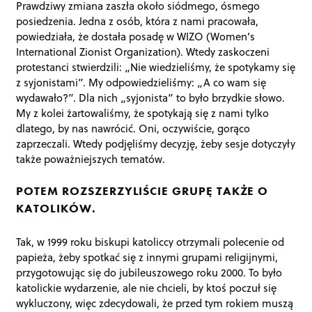
Prawdziwy zmiana zaszła około siódmego, ósmego
posiedzenia. Jedna z osób, która z nami pracowała,
powiedziała, że dostała posadę w WIZO (Women’s
International Zionist Organization). Wtedy zaskoczeni
protestanci stwierdzili: „Nie wiedzieliśmy, że spotykamy się
z syjonistami”. My odpowiedzieliśmy: „A co wam się
wydawało?”. Dla nich „syjonista” to było brzydkie słowo.
My z kolei żartowaliśmy, że spotykają się z nami tylko
dlatego, by nas nawrócić. Oni, oczywiście, gorąco
zaprzeczali. Wtedy podjęliśmy decyzję, żeby sesje dotyczyły
także poważniejszych tematów.
POTEM ROZSZERZYLIŚCIE GRUPĘ TAKŻE O
KATOLIKÓW.
Tak, w 1999 roku biskupi katoliccy otrzymali polecenie od
papieża, żeby spotkać się z innymi grupami religijnymi,
przygotowując się do jubileuszowego roku 2000. To było
katolickie wydarzenie, ale nie chcieli, by ktoś poczuł się
wykluczony, więc zdecydowali, że przed tym rokiem muszą