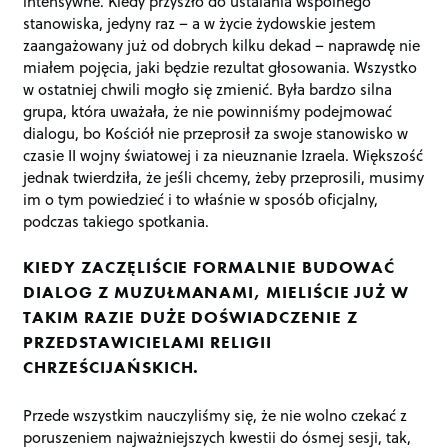
intensywne. Kiedy przyszło do ustalania wspólnego
stanowiska, jedyny raz – a w życie żydowskie jestem
zaangażowany już od dobrych kilku dekad – naprawdę nie
miałem pojęcia, jaki będzie rezultat głosowania. Wszystko
w ostatniej chwili mogło się zmienić. Była bardzo silna
grupa, która uważała, że nie powinniśmy podejmować
dialogu, bo Kościół nie przeprosił za swoje stanowisko w
czasie II wojny światowej i za nieuznanie Izraela. Większość
jednak twierdziła, że jeśli chcemy, żeby przeprosili, musimy
im o tym powiedzieć i to właśnie w sposób oficjalny,
podczas takiego spotkania.
KIEDY ZACZĘLIŚCIE FORMALNIE BUDOWAĆ
DIALOG Z MUZUŁMANAMI, MIELIŚCIE JUŻ W
TAKIM RAZIE DUŻE DOŚWIADCZENIE Z
PRZEDSTAWICIELAMI RELIGII
CHRZEŚCIJAŃSKICH.
Przede wszystkim nauczyliśmy się, że nie wolno czekać z
poruszeniem najważniejszych kwestii do ósmej sesji, tak,