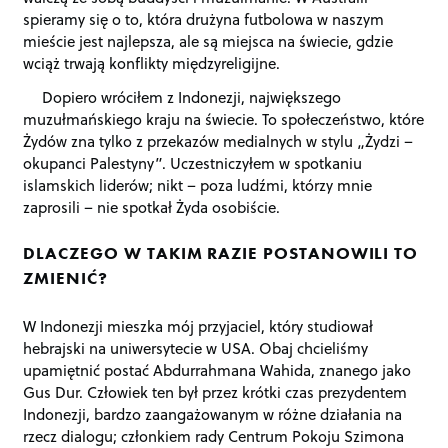
spieramy się o to, która drużyna futbolowa w naszym
mieście jest najlepsza, ale są miejsca na świecie, gdzie
wciąż trwają konflikty międzyreligijne.
Dopiero wróciłem z Indonezji, największego
muzułmańskiego kraju na świecie. To społeczeństwo, które
Żydów zna tylko z przekazów medialnych w stylu „Żydzi –
okupanci Palestyny”. Uczestniczyłem w spotkaniu
islamskich liderów; nikt – poza ludźmi, którzy mnie
zaprosili – nie spotkał Żyda osobiście.
DLACZEGO W TAKIM RAZIE POSTANOWILI TO
ZMIENIĆ?
W Indonezji mieszka mój przyjaciel, który studiował
hebrajski na uniwersytecie w USA. Obaj chcieliśmy
upamiętnić postać Abdurrahmana Wahida, znanego jako
Gus Dur. Człowiek ten był przez krótki czas prezydentem
Indonezji, bardzo zaangażowanym w różne działania na
rzecz dialogu; członkiem rady Centrum Pokoju Szimona