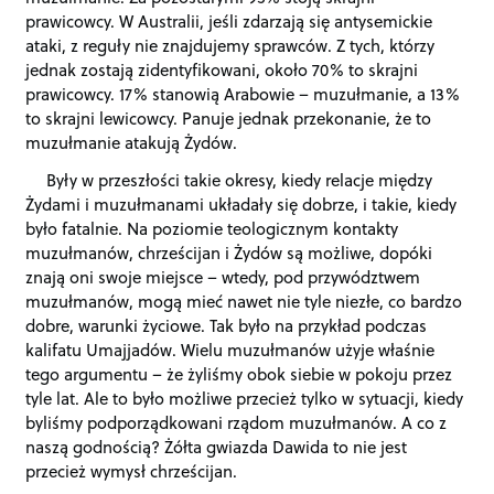
prawicowcy. W Australii, jeśli zdarzają się antysemickie
ataki, z reguły nie znajdujemy sprawców. Z tych, którzy
jednak zostają zidentyfikowani, około 70% to skrajni
prawicowcy. 17% stanowią Arabowie – muzułmanie, a 13%
to skrajni lewicowcy. Panuje jednak przekonanie, że to
muzułmanie atakują Żydów.
Były w przeszłości takie okresy, kiedy relacje między
Żydami i muzułmanami układały się dobrze, i takie, kiedy
było fatalnie. Na poziomie teologicznym kontakty
muzułmanów, chrześcijan i Żydów są możliwe, dopóki
znają oni swoje miejsce – wtedy, pod przywództwem
muzułmanów, mogą mieć nawet nie tyle niezłe, co bardzo
dobre, warunki życiowe. Tak było na przykład podczas
kalifatu Umajjadów. Wielu muzułmanów użyje właśnie
tego argumentu – że żyliśmy obok siebie w pokoju przez
tyle lat. Ale to było możliwe przecież tylko w sytuacji, kiedy
byliśmy podporządkowani rządom muzułmanów. A co z
naszą godnością? Żółta gwiazda Dawida to nie jest
przecież wymysł chrześcijan.