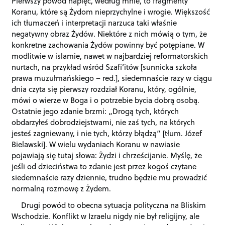
Pierwszy powód napięć, według mnie, to fragmenty
Koranu, które są Żydom nieprzychylne i wrogie. Większość
ich tłumaczeń i interpretacji narzuca taki właśnie
negatywny obraz Żydów. Niektóre z nich mówią o tym, że
konkretne zachowania Żydów powinny być potępiane. W
modlitwie w islamie, nawet w najbardziej reformatorskich
nurtach, na przykład wśród Szafi’itów [sunnicka szkoła
prawa muzułmańskiego – red.], siedemnaście razy w ciągu
dnia czyta się pierwszy rozdział Koranu, który, ogólnie,
mówi o wierze w Boga i o potrzebie bycia dobrą osobą.
Ostatnie jego zdanie brzmi: „Drogą tych, których
obdarzyłeś dobrodziejstwami, nie zaś tych, na których
jesteś zagniewany, i nie tych, którzy błądzą” [tłum. Józef
Bielawski]. W wielu wydaniach Koranu w nawiasie
pojawiają się tutaj słowa: Żydzi i chrześcijanie. Myślę, że
jeśli od dzieciństwa to zdanie jest przez kogoś czytane
siedemnaście razy dziennie, trudno będzie mu prowadzić
normalną rozmowę z Żydem.
Drugi powód to obecna sytuacja polityczna na Bliskim
Wschodzie. Konflikt w Izraelu nigdy nie był religijny, ale