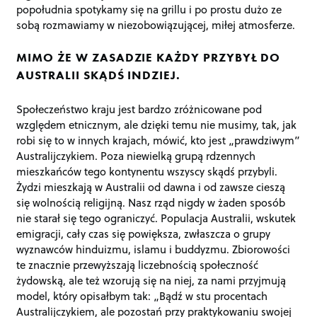
popołudnia spotykamy się na grillu i po prostu dużo ze
sobą rozmawiamy w niezobowiązującej, miłej atmosferze.
MIMO ŻE W ZASADZIE KAŻDY PRZYBYŁ DO
AUSTRALII SKĄDŚ INDZIEJ.
Społeczeństwo kraju jest bardzo zróżnicowane pod
względem etnicznym, ale dzięki temu nie musimy, tak, jak
robi się to w innych krajach, mówić, kto jest „prawdziwym”
Australijczykiem. Poza niewielką grupą rdzennych
mieszkańców tego kontynentu wszyscy skądś przybyli.
Żydzi mieszkają w Australii od dawna i od zawsze cieszą
się wolnością religijną. Nasz rząd nigdy w żaden sposób
nie starał się tego ograniczyć. Populacja Australii, wskutek
emigracji, cały czas się powiększa, zwłaszcza o grupy
wyznawców hinduizmu, islamu i buddyzmu. Zbiorowości
te znacznie przewyższają liczebnością społeczność
żydowską, ale też wzorują się na niej, za nami przyjmują
model, który opisałbym tak: „Bądź w stu procentach
Australijczykiem, ale pozostań przy praktykowaniu swojej