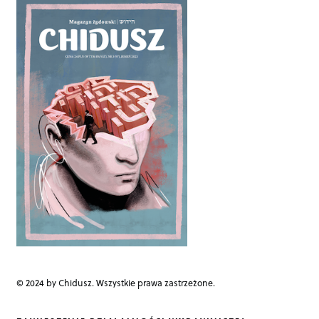
t
n
a
v
i
g
a
t
i
o
n
© 2024 by Chidusz. Wszystkie prawa zastrzeżone.