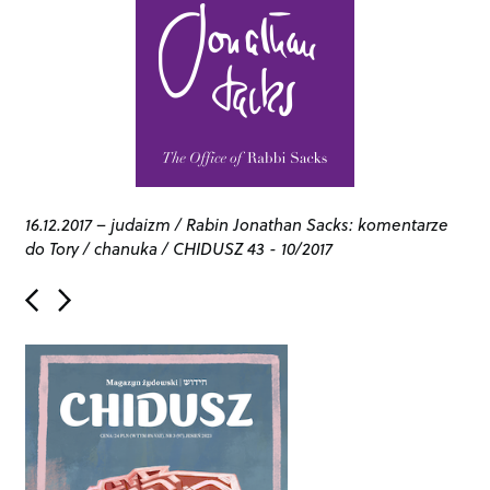
16.12.2017
–
judaizm
/
Rabin Jonathan Sacks: komentarze
do Tory
/
chanuka
/
CHIDUSZ 43 - 10/2017
P
o
s
t
n
a
v
i
g
a