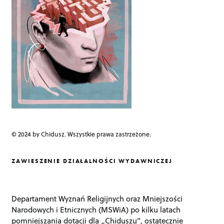
t
i
o
n
© 2024 by Chidusz. Wszystkie prawa zastrzeżone.
ZAWIESZENIE DZIAŁALNOŚCI WYDAWNICZEJ
Departament Wyznań Religijnych oraz Mniejszości
Narodowych i Etnicznych (MSWiA) po kilku latach
pomniejszania dotacji dla „Chiduszu", ostatecznie