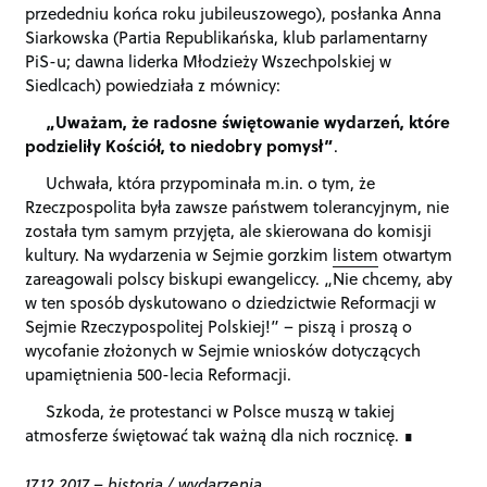
przededniu końca roku jubileuszowego), posłanka Anna
Siarkowska (Partia Republikańska, klub parlamentarny
PiS-u; dawna liderka Młodzieży Wszechpolskiej w
Siedlcach) powiedziała z mównicy:
„Uważam, że radosne świętowanie wydarzeń, które
podzieliły Kościół, to niedobry pomysł”
.
Uchwała, która przypominała m.in. o tym, że
Rzeczpospolita była zawsze państwem tolerancyjnym, nie
została tym samym przyjęta, ale skierowana do komisji
kultury. Na wydarzenia w Sejmie gorzkim
listem
otwartym
zareagowali polscy biskupi ewangeliccy. „Nie chcemy, aby
w ten sposób dyskutowano o dziedzictwie Reformacji w
Sejmie Rzeczypospolitej Polskiej!” – piszą i proszą o
wycofanie złożonych w Sejmie wniosków dotyczących
upamiętnienia 500-lecia Reformacji.
Szkoda, że protestanci w Polsce muszą w takiej
atmosferze świętować tak ważną dla nich rocznicę.
17.12.2017
–
historia
/
wydarzenia