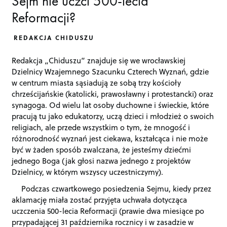
Sejm nie uczci 500-lecia
Reformacji?
REDAKCJA CHIDUSZU
Redakcja „Chiduszu” znajduje się we wrocławskiej
Dzielnicy Wzajemnego Szacunku Czterech Wyznań, gdzie
w centrum miasta sąsiadują ze sobą trzy kościoły
chrześcijańskie (katolicki, prawosławny i protestancki) oraz
synagoga. Od wielu lat osoby duchowne i świeckie, które
pracują tu jako edukatorzy, uczą dzieci i młodzież o swoich
religiach, ale przede wszystkim o tym, że mnogość i
różnorodność wyznań jest ciekawa, kształcąca i nie może
być w żaden sposób zwalczana, że jesteśmy dziećmi
jednego Boga (jak głosi nazwa jednego z projektów
Dzielnicy, w którym wszyscy uczestniczymy).
Podczas czwartkowego posiedzenia Sejmu, kiedy przez
aklamację miała zostać przyjęta uchwała dotycząca
uczczenia 500-lecia Reformacji (prawie dwa miesiące po
przypadającej 31 października rocznicy i w zasadzie w