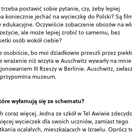
trzeba postawić sobie pytanie, czy, żeby lepiej
a koniecznie jechać na wycieczkę do Polski? Są fil
y edukacyjne. Oczywiście zobaczenie obozów na wł
eżycie, ale może lepiej zrobić to samemu, bez
setki osób wokół ciebie?
 osobiście, bo moi dziadkowie przeszli przez piekł
 wrażenie niż wizyta w Auschwitz wywarły na mnie
jonowaniem III Rzeszy w Berlinie. Auschwitz, zwłas
ej przypomina muzeum.
które wyłamują się ze schematu?
ch coraz więcej. Jedna ze szkół w Tel Awiwie zdecyd
więcej wycieczek dla swoich uczniów, zamiast tego
tkania ocalałych, mieszkających w Izraelu. Oprócz 