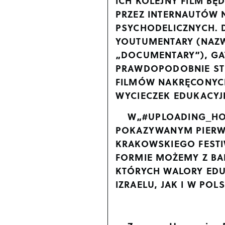
ICH KOLEJNY FILM BĘ
PRZEZ INTERNAUTÓW 
PSYCHODELICZNYCH. 
YOUTUMENTARY (NAZW
„DOCUMENTARY”), GAT
PRAWDOPODOBNIE STW
FILMÓW NAKRĘCONYCH
WYCIECZEK EDUKACY
W„#UPLOADING_HOL
POKAZYWANYM PIERWS
KRAKOWSKIEGO FESTI
FORMIE MOŻEMY Z BAR
KTÓRYCH WALORY ED
IZRAELU, JAK I W POLS