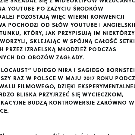
DZIE SKŁADAŁ SIĘ Z WIDEOKLIPÓW WRZUCANY
NA YOUTUBE PO ZAŻYCIU ŚRODKÓW
DALEJ POZOSTAJĄ WIĘC WIERNI KONWENCJI
A POCHODZI OD SŁÓW YOUTUBE I ANGIELSK
UNKU, KTÓRY, JAK PRZYPISUJĄ IM NIEKTÓRZY
ORZYLI, SKLEJAJĄC W SPÓJNĄ CAŁOŚĆ SETK
 PRZEZ IZRAELSKĄ MŁODZIEŻ PODCZAS
JNYCH DO OBOZÓW ZAGŁADY.
OCAUST” UDIEGO NIRA I SAGIEGO BORNSTEI
ZY RAZ W POLSCE W MAJU 2017 ROKU PODC
WALU FILMOWEGO, DZIĘKI EKSPERYMENTALNE
DZO BLISKA PRZYJRZEĆ SIĘ WYCIECZKOM,
UKACYJNE BUDZĄ KONTROWERSJE ZARÓWNO W
CE.