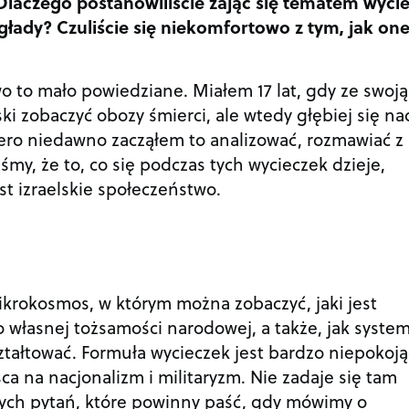
laczego postanowiliście zająć się tematem wyci
ady? Czuliście się niekomfortowo z tym, jak on
o to mało powiedziane. Miałem 17 lat, gdy ze swoją
ki zobaczyć obozy śmierci, ale wtedy głębiej się n
ero niedawno zacząłem to analizować, rozmawiać z
śmy, że to, co się podczas tych wycieczek dzieje,
st izraelskie społeczeństwo.
ikrokosmos, w którym można zobaczyć, jaki jest
 własnej tożsamości narodowej, a także, jak syste
tałtować. Formuła wycieczek jest bardzo niepokoją
sca na nacjonalizm i militaryzm. Nie zadaje się tam
ch pytań, które powinny paść, gdy mówimy o