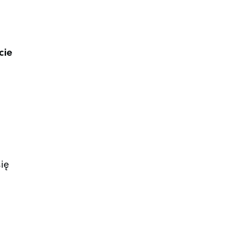
cie
ię