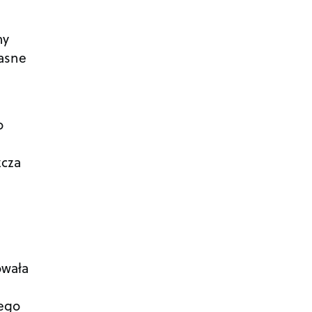
my
asne
o
zcza
owała
tego