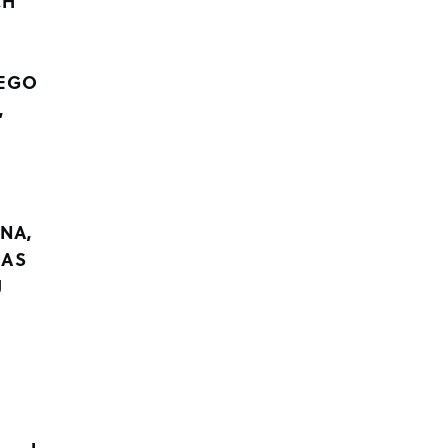
CH
IEGO
,
I
NA,
ZAS
J