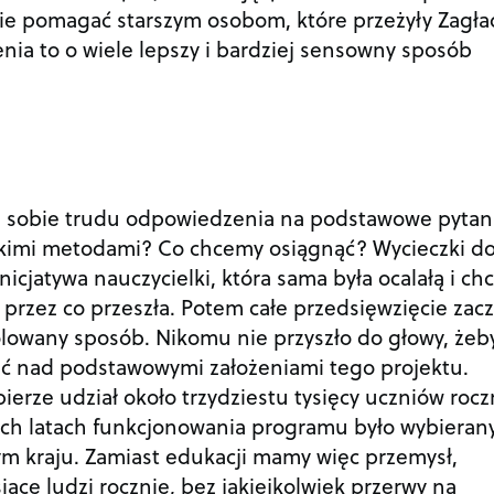
ie pomagać starszym osobom, które przeżyły Zagła
ia to o wiele lepszy i bardziej sensowny sposób
je sobie trudu odpowiedzenia na podstawowe pytan
akimi metodami? Co chcemy osiągnąć? Wycieczki d
nicjatywa nauczycielki, która sama była ocalałą i chc
przez co przeszła. Potem całe przedsięwzięcie zacz
olowany sposób. Nikomu nie przyszło do głowy, żeb
wić nad podstawowymi założeniami tego projektu.
erze udział około trzydziestu tysięcy uczniów rocz
ch latach funkcjonowania programu było wybieran
ym kraju. Zamiast edukacji mamy więc przemysł,
iące ludzi rocznie, bez jakiejkolwiek przerwy na