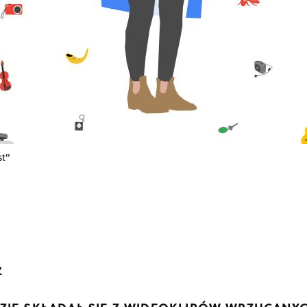
st"
Z