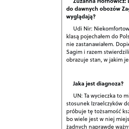
Zuzanna Hornowicz: D
do dawnych obozów Zagł
wyglądają?
Udi Nir: Niekomfortow
klasą pojechałem do Pols
nie zastanawiałem. Dopi
Sagim i razem stwierdzili
obrazuje stan, w jakim je
Jaka jest diagnoza?
UN: Ta wycieczka to m
stosunek Izraelczyków do
próbuje tę tożsamość ksz
bo wiele jest w niej miej
żadnych naprawdę ważny