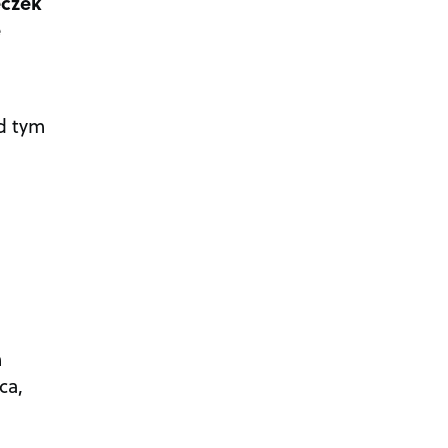
eczek
e
ad tym
m
ca,