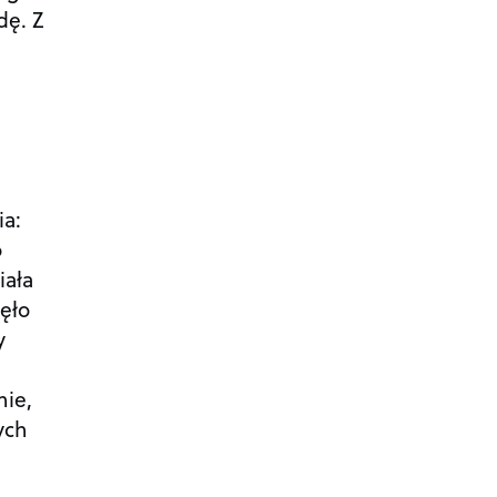
dę. Z
ia:
o
iała
ęło
y
nie,
ych