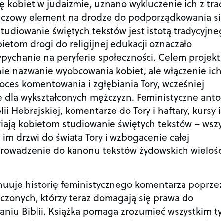
ę kobiet w judaizmie, uznano wykluczenie ich z trad
luczowy element na drodze do podporządkowania s
udiowanie świętych tekstów jest istotą tradycyjne
etom drogi do religijnej edukacji oznaczało
ypychanie na peryferie społeczności. Celem projek
nie nazwanie wyobcowania kobiet, ale włączenie ic
oces komentowania i zgłębiania Tory, wcześniej
 dla wykształconych mężczyzn. Feministyczne anto
lii Hebrajskiej, komentarze do Tory i haftary, kursy i
wiają kobietom studiowanie świętych tekstów – wsz
e im drzwi do świata Tory i wzbogacenie całej
prowadzenie do kanonu tekstów żydowskich wielośc
uuje historię feministycznego komentarza poprze
czonych, którzy teraz domagają się prawa do
aniu Biblii. Książka pomaga zrozumieć wszystkim t