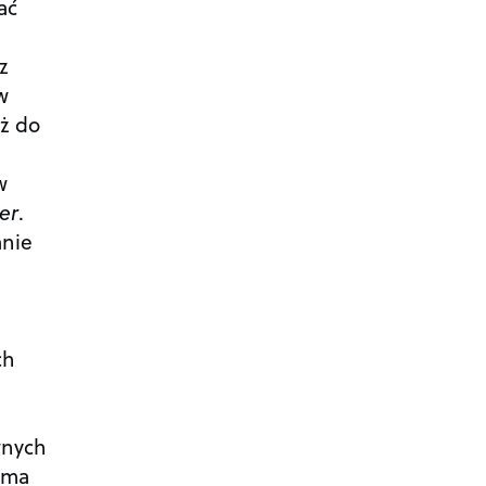
ać
z
w
eż do
w
er
.
anie
ch
wnych
 ma