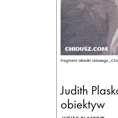
Fragment okładki różowego „Chid
Judith Plas
obiektyw
JUDITH PLASKOW