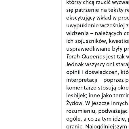
którzy chcą rzucić wyzwa
się patrzenie na teksty r
ekscytujący wkład w pro
uwypuklenie wcześniej 
widzenia – należących cz
ich sojuszników, kwestio
usprawiedliwiane były p
Torah Queeries
jest tak 
Jednak wszyscy oni stara
opinii i doświadczeń, k
interpretacji – poprzez 
komentarze stosują okr
lesbijek; inne jako termi
Żydów. W jeszcze innyc
rozumieniu, podważając 
ogóle, a co za tym idzie
granic. Najogólniejszym