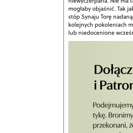
niewyczerpana. Nie ma t
mogłaby objaśnić. Tak ja
stóp Synaju Torę nadaną 
kolejnych pokoleniach m
lub niedocenione wcześn