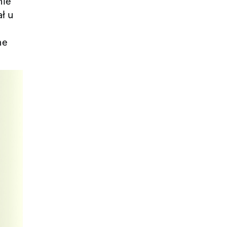
nie
ał u
ne