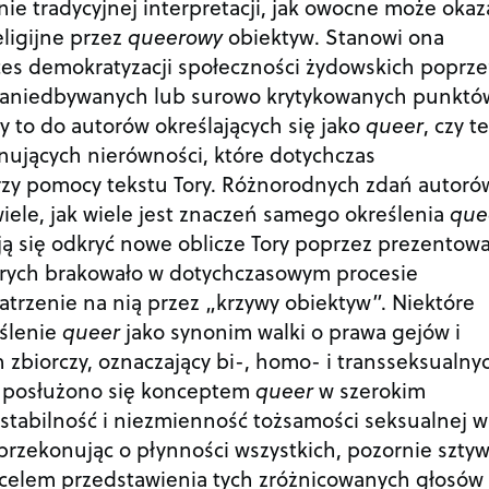
nie tradycyjnej interpretacji, jak owocne może okaz
eligijne przez
queerowy
obiektyw. Stanowi ona
ces demokratyzacji społeczności żydowskich poprze
zaniedbywanych lub surowo krytykowanych punktó
y to do autorów określających się jako
queer
, czy t
nujących nierówności, które dotychczas
rzy pomocy tekstu Tory. Różnorodnych zdań autoró
wiele, jak wiele jest znaczeń samego określenia
que
ją się odkryć nowe oblicze Tory poprzez prezentow
tórych brakowało w dotychczasowym procesie
patrzenie na nią przez „krzywy obiektyw”. Niektóre
eślenie
queer
jako synonim walki o prawa gejów i
n zbiorczy, oznaczający bi-, homo- i transseksualny
h posłużono się konceptem
queer
w szerokim
stabilność i niezmienność tożsamości seksualnej w
, przekonując o płynności wszystkich, pozornie szty
 celem przedstawienia tych zróżnicowanych głosów