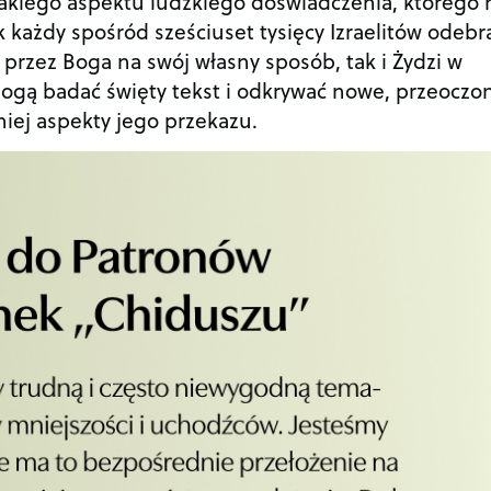
akiego aspektu ludzkiego doświadczenia, którego 
k każdy spośród sześciuset tysięcy Izraelitów odebr
przez Boga na swój własny sposób, tak i Żydzi w
ogą badać święty tekst i odkrywać nowe, przeoczo
iej aspekty jego przekazu.