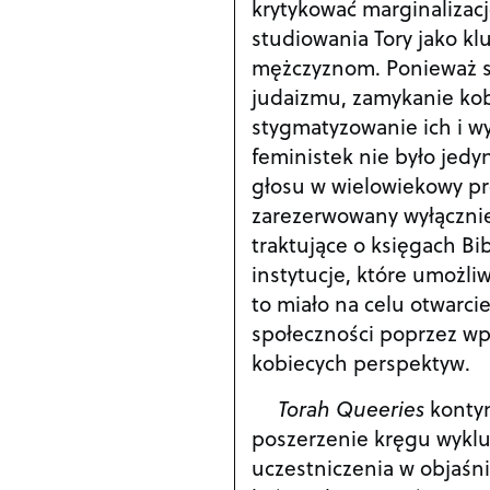
krytykować marginalizacj
studiowania Tory jako k
mężczyznom. Ponieważ st
judaizmu, zamykanie kobi
stygmatyzowanie ich i w
feministek nie było jedy
głosu w wielowiekowy pr
zarezerwowany wyłącznie
traktujące o księgach Bib
instytucje, które umożli
to miało na celu otwarci
społeczności poprzez w
kobiecych perspektyw.
Torah Queeries
kontyn
poszerzenie kręgu wyklu
uczestniczenia w objaśni