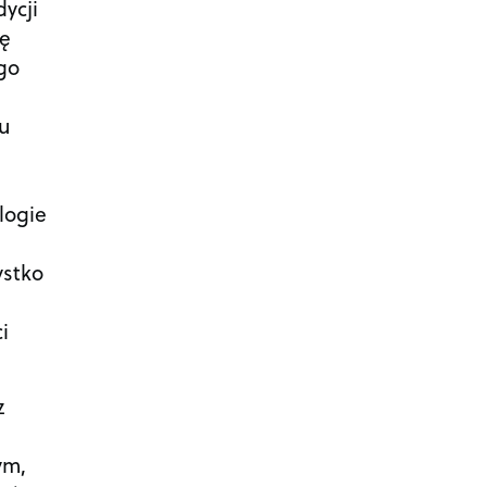
ycji
ię
go
tu
h
logie
ystko
i
z
ym,