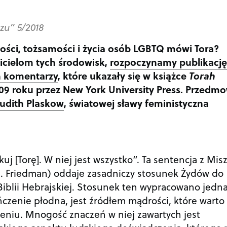
zu” 5/2018
ności, tożsamości i życia osób LGBTQ mówi Tora?
icielom tych środowisk,
rozpoczynamy publikację
h komentarzy
, które ukazały się w książce
Torah
09 roku przez New York University Press. Przedm
Judith Plaskow
, światowej sławy feministyczna
kuj [Torę]. W niej jest wszystko”. Ta sentencja z Mis
 M. Friedman) oddaje zasadniczy stosunek Żydów do
Biblii Hebrajskiej. Stosunek ten wypracowano jedna
ńczenie płodna, jest źródłem mądrości, które warto
eniu. Mnogość znaczeń w niej zawartych jest