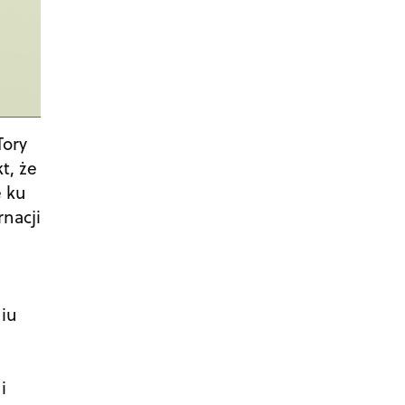
Tory
t, że
ę ku
rnacji
niu
i