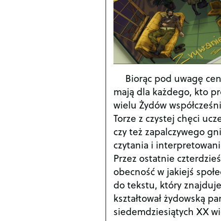
Biorąc pod uwagę cent
mają dla każdego, kto pr
wielu Żydów współcześnie
Torze z czystej chęci uc
czy też zapalczywego gni
czytania i interpretowan
Przez ostatnie czterdzie
obecność w jakiejś społe
do tekstu, który znajduj
kształtował żydowską pam
siedemdziesiątych XX wi