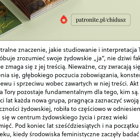
ralne znaczenie, jakie studiowanie i interpretacja 
óbuje zrozumieć swoje żydowskie „ja”, nie dziwi fak
 zmaga się z jej treścią. Nieważne, czy zwracają si
zenia się, głębokiego poczucia zobowiązania, konste
ewu i sprzeciwu wobec zawartych w niej treści. Akt
ia Tory pozostaje fundamentalnym dla tego, kim są.
ści lat każda nowa grupa, pragnąca zaznaczyć swoją
czności żydowskiej, robiła to częściowo w odniesie
e się w centrum żydowskiego życia i przez wieki
ięć. Pod koniec lat sześćdziesiątych i na początku
eku, kiedy środowiska feministyczne zaczęły badać 