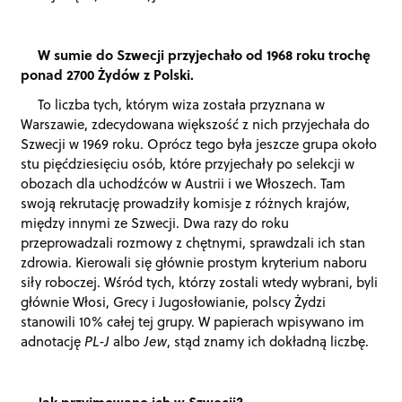
W sumie do Szwecji przyjechało od 1968 roku trochę
ponad 2700 Żydów z Polski.
To liczba tych, którym wiza została przyznana w
Warszawie, zdecydowana większość z nich przyjechała do
Szwecji w 1969 roku. Oprócz tego była jeszcze grupa około
stu pięćdziesięciu osób, które przyjechały po selekcji w
obozach dla uchodźców w Austrii i we Włoszech. Tam
swoją rekrutację prowadziły komisje z różnych krajów,
między innymi ze Szwecji. Dwa razy do roku
przeprowadzali rozmowy z chętnymi, sprawdzali ich stan
zdrowia. Kierowali się głównie prostym kryterium naboru
siły roboczej. Wśród tych, którzy zostali wtedy wybrani, byli
głównie Włosi, Grecy i Jugosłowianie, polscy Żydzi
stanowili 10% całej tej grupy. W papierach wpisywano im
adnotację
PL-J
albo
Jew
, stąd znamy ich dokładną liczbę.
Jak przyjmowano ich w Szwecji?