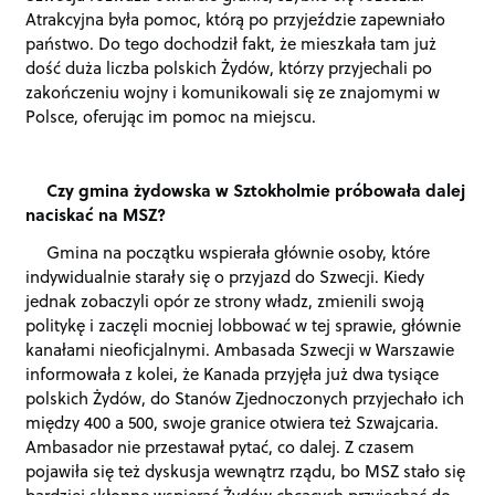
Atrakcyjna była pomoc, którą po przyjeździe zapewniało
państwo. Do tego dochodził fakt, że mieszkała tam już
dość duża liczba polskich Żydów, którzy przyjechali po
zakończeniu wojny i komunikowali się ze znajomymi w
Polsce, oferując im pomoc na miejscu.
Czy gmina żydowska w Sztokholmie próbowała dalej
naciskać na MSZ?
Gmina na początku wspierała głównie osoby, które
indywidualnie starały się o przyjazd do Szwecji. Kiedy
jednak zobaczyli opór ze strony władz, zmienili swoją
politykę i zaczęli mocniej lobbować w tej sprawie, głównie
kanałami nieoficjalnymi. Ambasada Szwecji w Warszawie
informowała z kolei, że Kanada przyjęła już dwa tysiące
polskich Żydów, do Stanów Zjednoczonych przyjechało ich
między 400 a 500, swoje granice otwiera też Szwajcaria.
Ambasador nie przestawał pytać, co dalej. Z czasem
pojawiła się też dyskusja wewnątrz rządu, bo MSZ stało się
bardziej skłonne wspierać Żydów chcących przyjechać do