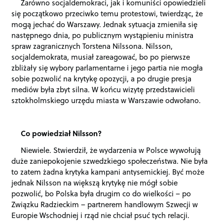
Zarówno socjaldemokraci, jak i komuniści opowiedzieli
się początkowo przeciwko temu protestowi, twierdząc, że
mogą jechać do Warszawy. Jednak sytuacja zmieniła się
następnego dnia, po publicznym wystąpieniu ministra
spraw zagranicznych Torstena Nilssona. Nilsson,
socjaldemokrata, musiał zareagować, bo po pierwsze
zbliżały się wybory parlamentarne i jego partia nie mogła
sobie pozwolić na krytykę opozycji, a po drugie presja
mediów była zbyt silna. W końcu wizytę przedstawicieli
sztokholmskiego urzędu miasta w Warszawie odwołano.
Co powiedział Nilsson?
Niewiele. Stwierdził, że wydarzenia w Polsce wywołują
duże zaniepokojenie szwedzkiego społeczeństwa. Nie była
to zatem żadna krytyka kampani antysemickiej. Być może
jednak Nilsson na większą krytykę nie mógł sobie
pozwolić, bo Polska była drugim co do wielkości – po
Związku Radzieckim – partnerem handlowym Szwecji w
Europie Wschodniej i rząd nie chciał psuć tych relacji.