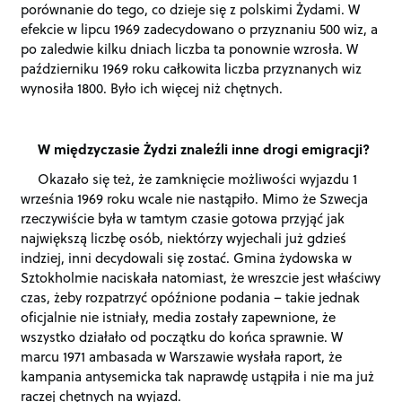
porównanie do tego, co dzieje się z polskimi Żydami. W
efekcie w lipcu 1969 zadecydowano o przyznaniu 500 wiz, a
po zaledwie kilku dniach liczba ta ponownie wzrosła. W
październiku 1969 roku całkowita liczba przyznanych wiz
wynosiła 1800. Było ich więcej niż chętnych.
W międzyczasie Żydzi znaleźli inne drogi emigracji?
Okazało się też, że zamknięcie możliwości wyjazdu 1
września 1969 roku wcale nie nastąpiło. Mimo że Szwecja
rzeczywiście była w tamtym czasie gotowa przyjąć jak
największą liczbę osób, niektórzy wyjechali już gdzieś
indziej, inni decydowali się zostać. Gmina żydowska w
Sztokholmie naciskała natomiast, że wreszcie jest właściwy
czas, żeby rozpatrzyć opóźnione podania – takie jednak
oficjalnie nie istniały, media zostały zapewnione, że
wszystko działało od początku do końca sprawnie. W
marcu 1971 ambasada w Warszawie wysłała raport, że
kampania antysemicka tak naprawdę ustąpiła i nie ma już
raczej chętnych na wyjazd.