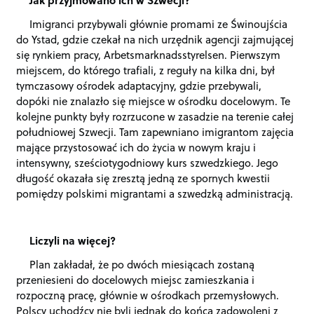
Imigranci przybywali głównie promami ze Świnoujścia
do Ystad, gdzie czekał na nich urzędnik agencji zajmującej
się rynkiem pracy, Arbetsmarknadsstyrelsen. Pierwszym
miejscem, do którego trafiali, z reguły na kilka dni, był
tymczasowy ośrodek adaptacyjny, gdzie przebywali,
dopóki nie znalazło się miejsce w ośrodku docelowym. Te
kolejne punkty były rozrzucone w zasadzie na terenie całej
południowej Szwecji. Tam zapewniano imigrantom zajęcia
mające przystosować ich do życia w nowym kraju i
intensywny, sześciotygodniowy kurs szwedzkiego. Jego
długość okazała się zresztą jedną ze spornych kwestii
pomiędzy polskimi migrantami a szwedzką administracją.
Liczyli na więcej?
Plan zakładał, że po dwóch miesiącach zostaną
przeniesieni do docelowych miejsc zamieszkania i
rozpoczną pracę, głównie w ośrodkach przemysłowych.
Polscy uchodźcy nie byli jednak do końca zadowoleni z