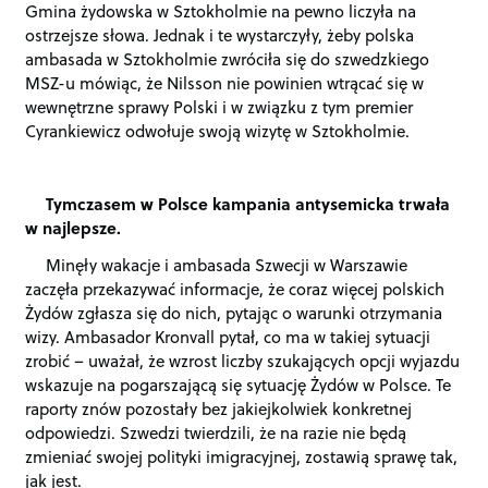
Gmina żydowska w Sztokholmie na pewno liczyła na
ostrzejsze słowa. Jednak i te wystarczyły, żeby polska
ambasada w Sztokholmie zwróciła się do szwedzkiego
MSZ-u mówiąc, że Nilsson nie powinien wtrącać się w
wewnętrzne sprawy Polski i w związku z tym premier
Cyrankiewicz odwołuje swoją wizytę w Sztokholmie.
Tymczasem w Polsce kampania antysemicka trwała
w najlepsze.
Minęły wakacje i ambasada Szwecji w Warszawie
zaczęła przekazywać informacje, że coraz więcej polskich
Żydów zgłasza się do nich, pytając o warunki otrzymania
wizy. Ambasador Kronvall pytał, co ma w takiej sytuacji
zrobić – uważał, że wzrost liczby szukających opcji wyjazdu
wskazuje na pogarszającą się sytuację Żydów w Polsce. Te
raporty znów pozostały bez jakiejkolwiek konkretnej
odpowiedzi. Szwedzi twierdzili, że na razie nie będą
zmieniać swojej polityki imigracyjnej, zostawią sprawę tak,
jak jest.