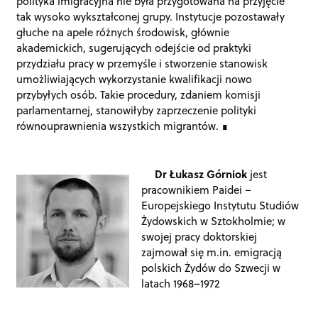
polityka imigracyjna nie była przygotowana na przyjęcie
tak wysoko wykształconej grupy. Instytucje pozostawały
głuche na apele różnych środowisk, głównie
akademickich, sugerujących odejście od praktyki
przydziału pracy w przemyśle i stworzenie stanowisk
umożliwiających wykorzystanie kwalifikacji nowo
przybyłych osób. Takie procedury, zdaniem komisji
parlamentarnej, stanowiłyby zaprzeczenie polityki
równouprawnienia wszystkich migrantów.
Dr Łukasz Górniok
jest
pracownikiem Paidei –
Europejskiego Instytutu Studiów
Żydowskich w Sztokholmie; w
swojej pracy doktorskiej
zajmował się m.in. emigracją
polskich Żydów do Szwecji w
latach 1968–1972