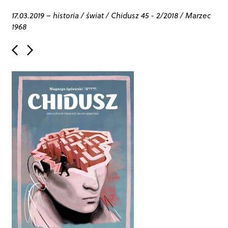
17.03.2019
–
historia
/
świat
/
Chidusz 45 - 2/2018
/
Marzec
1968
P
o
s
t
n
a
v
i
g
a
t
i
o
n