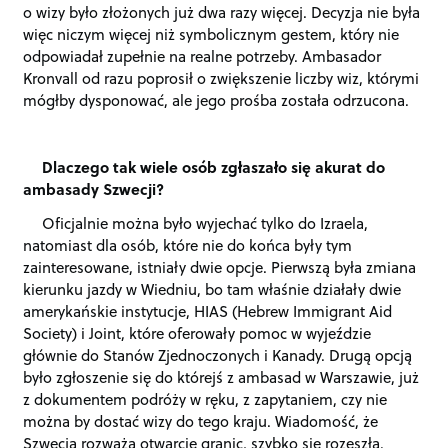
o wizy było złożonych już dwa razy więcej. Decyzja nie była
więc niczym więcej niż symbolicznym gestem, który nie
odpowiadał zupełnie na realne potrzeby. Ambasador
Kronvall od razu poprosił o zwiększenie liczby wiz, którymi
mógłby dysponować, ale jego prośba została odrzucona.
Dlaczego tak wiele osób zgłaszało się akurat do
ambasady Szwecji?
Oficjalnie można było wyjechać tylko do Izraela,
natomiast dla osób, które nie do końca były tym
zainteresowane, istniały dwie opcje. Pierwszą była zmiana
kierunku jazdy w Wiedniu, bo tam właśnie działały dwie
amerykańskie instytucje, HIAS (Hebrew Immigrant Aid
Society) i Joint, które oferowały pomoc w wyjeździe
głównie do Stanów Zjednoczonych i Kanady. Drugą opcją
było zgłoszenie się do którejś z ambasad w Warszawie, już
z dokumentem podróży w ręku, z zapytaniem, czy nie
można by dostać wizy do tego kraju. Wiadomość, że
Szwecja rozważa otwarcie granic, szybko się rozeszła.