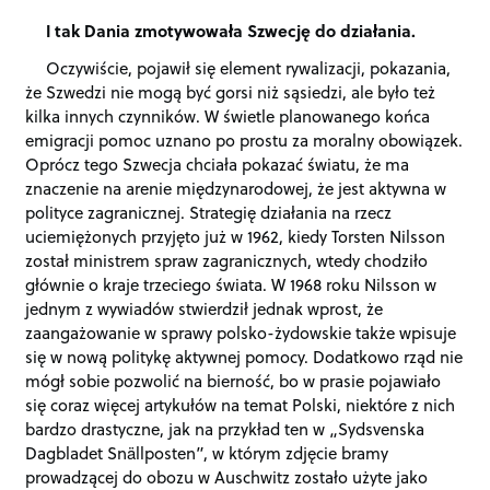
I tak Dania zmotywowała Szwecję do działania.
Oczywiście, pojawił się element rywalizacji, pokazania,
że Szwedzi nie mogą być gorsi niż sąsiedzi, ale było też
kilka innych czynników. W świetle planowanego końca
emigracji pomoc uznano po prostu za moralny obowiązek.
Oprócz tego Szwecja chciała pokazać światu, że ma
znaczenie na arenie międzynarodowej, że jest aktywna w
polityce zagranicznej. Strategię działania na rzecz
uciemiężonych przyjęto już w 1962, kiedy Torsten Nilsson
został ministrem spraw zagranicznych, wtedy chodziło
głównie o kraje trzeciego świata. W 1968 roku Nilsson w
jednym z wywiadów stwierdził jednak wprost, że
zaangażowanie w sprawy polsko-żydowskie także wpisuje
się w nową politykę aktywnej pomocy. Dodatkowo rząd nie
mógł sobie pozwolić na bierność, bo w prasie pojawiało
się coraz więcej artykułów na temat Polski, niektóre z nich
bardzo drastyczne, jak na przykład ten w „Sydsvenska
Dagbladet Snällposten”, w którym zdjęcie bramy
prowadzącej do obozu w Auschwitz zostało użyte jako