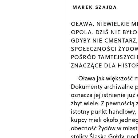
MAREK SZAJDA
OŁAWA. NIEWIELKIE 
OPOLA. DZIŚ NIE BYŁ
GDYBY NIE CMENTARZ,
SPOŁECZNOŚCI ŻYDOWS
POŚRÓD TAMTEJSZYCH
ZNACZĄCE DLA HISTOR
Oława jak większość m
Dokumenty archiwalne prz
oznacza jej istnienie ju
zbyt wiele. Z pewnością
istotny punkt handlowy,
kupcy mieli około jedneg
obecność Żydów w miastec
stolicy Śląska Gołdy, po