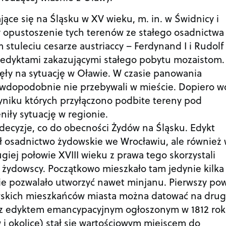
jące się na Śląsku w XV wieku, m. in. w Świdnicy i
opustoszenie tych terenów ze stałego osadnictwa
stuleciu cesarze austriaccy – Ferdynand I i Rudolf I
 edyktami zakazującymi stałego pobytu mozaistom.
ęły na sytuację w Oławie. W czasie panowania
wdopodobnie nie przebywali w mieście. Dopiero w
 wyniku których przyłączono podbite tereny pod
iły sytuację w regionie.
decyzje, co do obecności Żydów na Śląsku. Edykt
ał osadnictwo żydowskie we Wrocławiu, ale również
giej połowie XVIII wieku z prawa tego skorzystali
 żydowscy. Początkowo mieszkało tam jedynie kilka
nie pozwalało utworzyć nawet minjanu. Pierwszy po
owskich mieszkańców miasta można datować na dru
 z edyktem emancypacyjnym ogłoszonym w 1812 rok
 i okolice) stał się wartościowym miejscem do