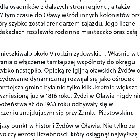
 dla osadników z dalszych stron regionu, a także
 W tym czasie do Oławy wśród innych kolonistów prz
ry szybko został arendarzem zajazdu. Jego liczne
ekadach rozsławiło rodzinne miasteczko oraz całą
ieszkiwało około 9 rodzin żydowskich. Właśnie w 
arania o włączenie tamtejszej wspólnoty do okręgu
ybko nastąpiło. Opieką religijną oławskich Żydów o
ecydowanie dynamiczniej rozwijał się jako ośrodek
mtejsza gmina była nie tylko kilkukrotnie większa,
zniesioną już w 1816 roku. Żydzi w Oławie nigdy ni
ożeństwa aż do 1933 roku odbywały się w
eniu znajdującym się przy Zamku Piastowskim.
szy punkt w historii Żydów w Oławie. Nie tylko ze
o czy wzrost liczebności, który osiągnął najwyższą