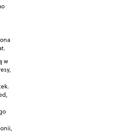
mo
żona
t.
ą w
esy,
tek.
ed,
ego
onii,