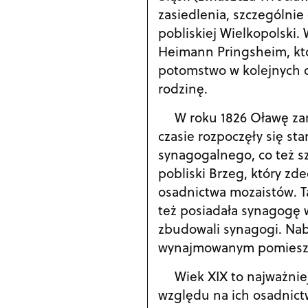
zasiedlenia, szczególnie
pobliskiej Wielkopolski.
Heimann Pringsheim, któ
potomstwo w kolejnych d
rodzinę.
W roku 1826 Oławę zam
czasie rozpoczęły się st
synagogalnego, co też sz
pobliski Brzeg, który zd
osadnictwa mozaistów. Ta
też posiadała synagogę w
zbudowali synagogi. Nab
wynajmowanym pomieszcz
Wiek XIX to najważniej
względu na ich osadnictw