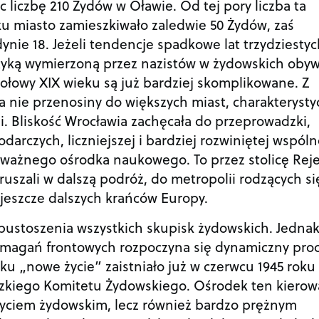
c liczbę 210 Żydów w Oławie. Od tej pory liczba ta
ku miasto zamieszkiwało zaledwie 50 Żydów, zaś
dynie 18. Jeżeli tendencje spadkowe lat trzydziesty
yką wymierzoną przez nazistów w żydowskich obyw
 połowy XIX wieku są już bardziej skomplikowane. Z
a nie przenosiny do większych miast, charakteryst
ji. Bliskość Wrocławia zachęcała do przeprowadzki,
rczych, liczniejszej i bardziej rozwiniętej wspóln
a ważnego ośrodka naukowego. To przez stolicę Reje
yruszali w dalszą podróż, do metropolii rodzących si
 jeszcze dalszych krańców Europy.
pustoszenia wszystkich skupisk żydowskich. Jedna
zmagań frontowych rozpoczyna się dynamiczny pro
ku „nowe życie” zaistniało już w czerwcu 1945 roku
kiego Komitetu Żydowskiego. Ośrodek ten kierow
 życiem żydowskim, lecz również bardzo prężnym