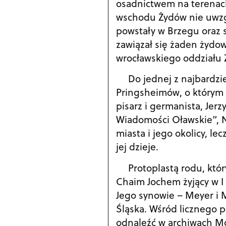
osadnictwem na terenach
wschodu Żydów nie uwzgl
powstały w Brzegu oraz 
zawiązał się żaden żydow
wrocławskiego oddziału
Do jednej z najbardzi
Pringsheimów, o którym 
pisarz i germanista, Je
Wiadomości Oławskie”, Nr
miasta i jego okolicy, le
jej dzieje.
Protoplastą rodu, któ
Chaim Jochem żyjący w I
Jego synowie – Meyer i
Śląska. Wśród licznego
odnaleźć w archiwach Mo