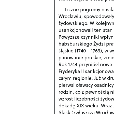
Liczne pogromy nasila
Wrocławiu, spowodowały 
żydowskiego. W kolejnym 
usankcjonowali ten stan
Powyższe czynniki wpłyn
habsburskiego Żydzi pra
śląskie (1740 – 1763), w
panowanie pruskie, zmien
Rok 1744 przyniósł nowe 
Fryderyka II sankcjonow
całym regionie. Już w dru
pierwsi oławscy osadnicy
rodzin, co z pewnością 
wzrost liczebności żyd
dekadę XIX wieku. Wraz
Śląsk (zwłaszcza Wrocław