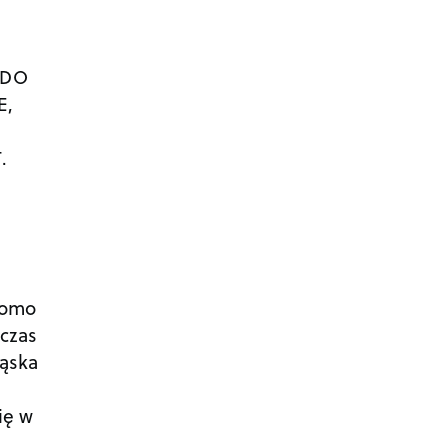
 DO
E,
.
domo
czas
ląska
ię w