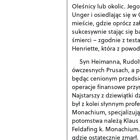
Oleśnicy lub okolic. Jeg
Unger i osiedlając się w
mieście, gdzie oprócz za
sukcesywnie stając się 
śmierci – zgodnie z test
Henriette, która z powod
Syn Heimanna, Rudolf
ówczesnych Prusach, a p
będąc cenionym przedsię
operacje finansowe przyni
Najstarszy z dziewiątki 
był z kolei słynnym prof
Monachium, specjalizują
potomstwa należą Klaus i 
Feldafing k. Monachium. 
gdzie ostatecznie zmarł