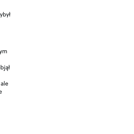
ybył
tym
bjął
 ale
e