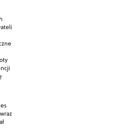
ch
ateli
yczne
oty
ncji
ę
k
ces
 wraz
ał