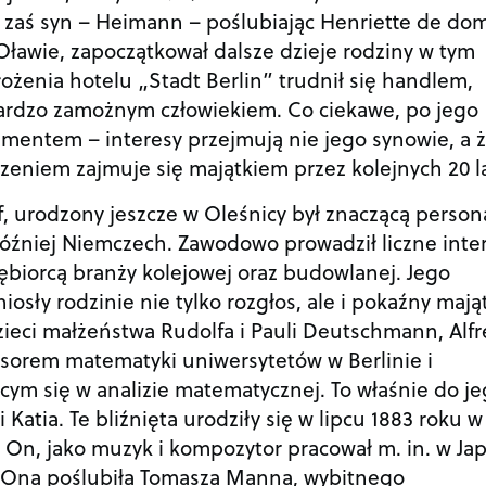
o zaś syn – Heimann – poślubiając Henriette de do
 Oławie, zapoczątkował dalsze dzieje rodziny w tym
łożenia hotelu „Stadt Berlin” trudnił się handlem,
bardzo zamożnym człowiekiem. Co ciekawe, po jego
amentem – interesy przejmują nie jego synowie, a 
zeniem zajmuje się majątkiem przez kolejnych 20 la
, urodzony jeszcze w Oleśnicy był znaczącą person
óźniej Niemczech. Zawodowo prowadził liczne inter
biorcą branży kolejowej oraz budowlanej. Jego
osły rodzinie nie tylko rozgłos, ale i pokaźny mają
dzieci małżeństwa Rudolfa i Pauli Deutschmann, Alfr
esorem matematyki uniwersytetów w Berlinie i
cym się w analizie matematycznej. To właśnie do j
Katia. Te bliźnięta urodziły się w lipcu 1883 roku w
On, jako muzyk i kompozytor pracował m. in. w Jap
. Ona poślubiła Tomasza Manna, wybitnego