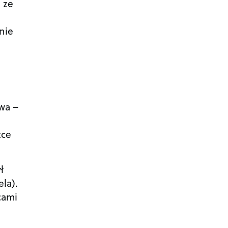
 ze
nie
wa –
tce
ł
la).
cami