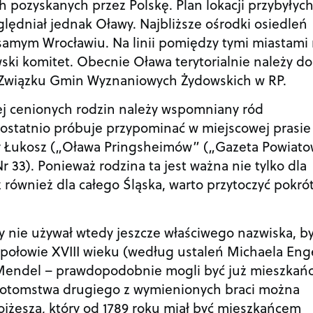
 pozyskanych przez Polskę. Plan lokacji przybyłych
ędniał jednak Oławy. Najbliższe ośrodki osiedleń
samym Wrocławiu. Na linii pomiędzy tymi miastami 
ski komitet. Obecnie Oława terytorialnie należy do
 Związku Gmin Wyznaniowych Żydowskich w RP.
ej cenionych rodzin należy wspomniany ród
ostatnio próbuje przypominać w miejscowej prasie
rzy Łukosz („Oława Pringsheimów” („Gazeta Powiato
 33). Ponieważ rodzina ta jest ważna nie tylko dla
cz również dla całego Śląska, warto przytoczyć pokró
ry nie używał wtedy jeszcze właściwego nazwiska, by
 połowie XVIII wieku (według ustaleń Michaela Enge
 Mendel – prawdopodobnie mogli być już mieszkań
 potomstwa drugiego z wymienionych braci można
jżesza, który od 1789 roku miał być mieszkańcem