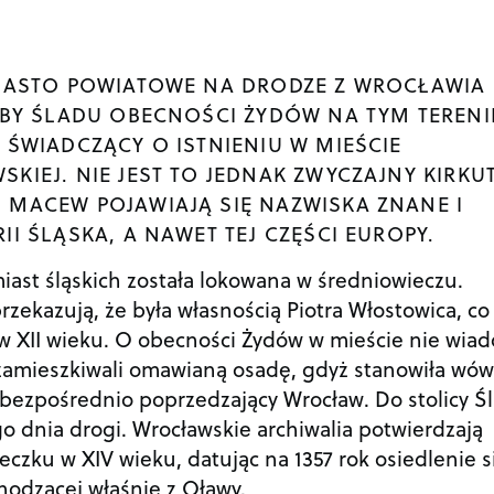
MIASTO POWIATOWE NA DRODZE Z WROCŁAWIA
OBY ŚLADU OBECNOŚCI ŻYDÓW NA TYM TERENI
 ŚWIADCZĄCY O ISTNIENIU W MIEŚCIE
KIEJ. NIE JEST TO JEDNAK ZWYCZAJNY KIRKUT
 MACEW POJAWIAJĄ SIĘ NAZWISKA ZNANE I
II ŚLĄSKA, A NAWET TEJ CZĘŚCI EUROPY.
iast śląskich została lokowana w średniowieczu.
ekazują, że była własnością Piotra Włostowica, co
ż w XII wieku. O obecności Żydów w mieście nie wia
 zamieszkiwali omawianą osadę, gdyż stanowiła wów
 bezpośrednio poprzedzający Wrocław. Do stolicy Ś
o dnia drogi. Wrocławskie archiwalia potwierdzają
zku w XIV wieku, datując na 1357 rok osiedlenie s
chodzącej właśnie z Oławy.