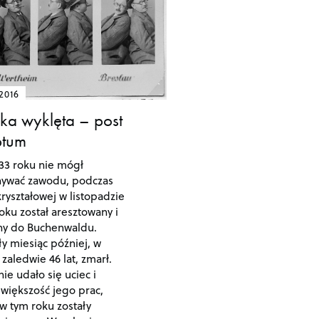
.2016
ka wyklęta – post
ptum
33 roku nie mógł
ywać zawodu, podczas
ryształowej w listopadzie
oku został aresztowany i
ny do Buchenwaldu.
ły miesiąc później, w
zaledwie 46 lat, zmarł.
ie udało się uciec i
 większość jego prac,
 w tym roku zostały