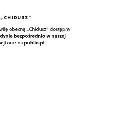
 „CHIDUSZ”
wilę obecną „Chidusz” dostępny
edynie bezpośrednio w naszej
cji
oraz na
publio.pl