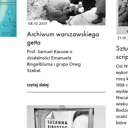
08.10.2017
Archiwum warszawskiego
21.10
getta
Sztu
Prof. Samuel Kassow o
scri
działalności Emanuela
Ringelbluma i grupy Oneg
Od 19
Szabat.
wykon
nocy k
1938 r
czytaj dalej
wysła
Nieca
wieku 
Rodzin
ocalić
które