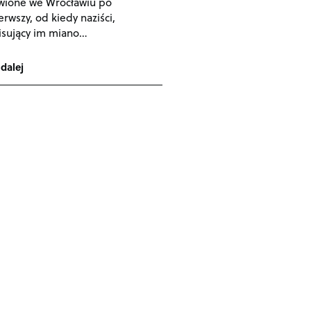
wione we Wrocławiu po
erwszy, od kiedy naziści,
isujący im miano…
 dalej