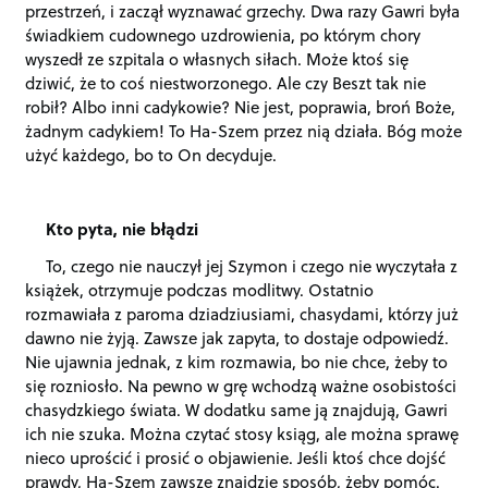
przestrzeń, i zaczął wyznawać grzechy. Dwa razy Gawri była
świadkiem cudownego uzdrowienia, po którym chory
wyszedł ze szpitala o własnych siłach. Może ktoś się
dziwić, że to coś niestworzonego. Ale czy Beszt tak nie
robił? Albo inni cadykowie? Nie jest, poprawia, broń Boże,
żadnym cadykiem! To Ha-Szem przez nią działa. Bóg może
użyć każdego, bo to On decyduje.
Kto pyta, nie błądzi
To, czego nie nauczył jej Szymon i czego nie wyczytała z
książek, otrzymuje podczas modlitwy. Ostatnio
rozmawiała z paroma dziadziusiami, chasydami, którzy już
dawno nie żyją. Zawsze jak zapyta, to dostaje odpowiedź.
Nie ujawnia jednak, z kim rozmawia, bo nie chce, żeby to
się rozniosło. Na pewno w grę wchodzą ważne osobistości
chasydzkiego świata. W dodatku same ją znajdują, Gawri
ich nie szuka. Można czytać stosy ksiąg, ale można sprawę
nieco uprościć i prosić o objawienie. Jeśli ktoś chce dojść
prawdy, Ha-Szem zawsze znajdzie sposób, żeby pomóc.