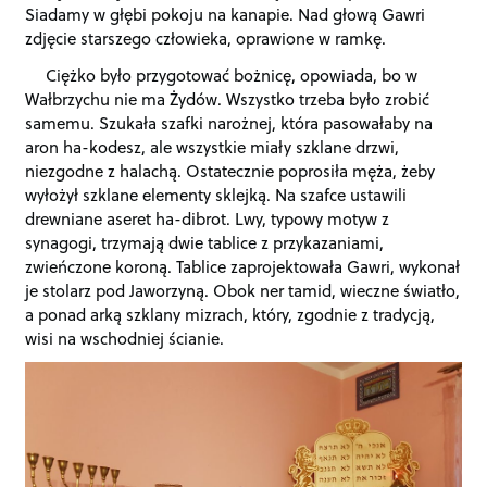
Siadamy w głębi pokoju na kanapie. Nad głową Gawri
zdjęcie starszego człowieka, oprawione w ramkę.
Ciężko było przygotować bożnicę, opowiada, bo w
Wałbrzychu nie ma Żydów. Wszystko trzeba było zrobić
samemu. Szukała szafki narożnej, która pasowałaby na
aron ha-kodesz, ale wszystkie miały szklane drzwi,
niezgodne z halachą. Ostatecznie poprosiła męża, żeby
wyłożył szklane elementy sklejką. Na szafce ustawili
drewniane aseret ha-dibrot. Lwy, typowy motyw z
synagogi, trzymają dwie tablice z przykazaniami,
zwieńczone koroną. Tablice zaprojektowała Gawri, wykonał
je stolarz pod Jaworzyną. Obok ner tamid, wieczne światło,
a ponad arką szklany mizrach, który, zgodnie z tradycją,
wisi na wschodniej ścianie.