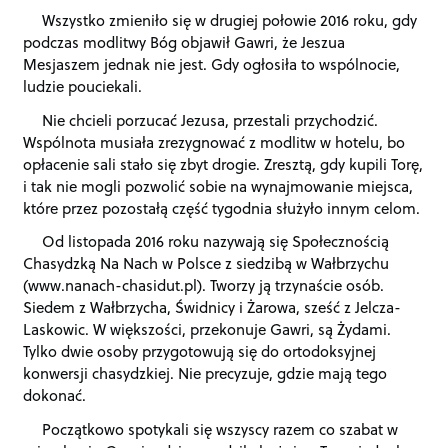
Wszystko zmieniło się w drugiej połowie 2016 roku, gdy
podczas modlitwy Bóg objawił Gawri, że Jeszua
Mesjaszem jednak nie jest. Gdy ogłosiła to wspólnocie,
ludzie pouciekali.
Nie chcieli porzucać Jezusa, przestali przychodzić.
Wspólnota musiała zrezygnować z modlitw w hotelu, bo
opłacenie sali stało się zbyt drogie. Zresztą, gdy kupili Torę,
i tak nie mogli pozwolić sobie na wynajmowanie miejsca,
które przez pozostałą część tygodnia służyło innym celom.
Od listopada 2016 roku nazywają się Społecznością
Chasydzką Na Nach w Polsce z siedzibą w Wałbrzychu
(www.nanach-chasidut.pl). Tworzy ją trzynaście osób.
Siedem z Wałbrzycha, Świdnicy i Żarowa, sześć z Jelcza-
Laskowic. W większości, przekonuje Gawri, są Żydami.
Tylko dwie osoby przygotowują się do ortodoksyjnej
konwersji chasydzkiej. Nie precyzuje, gdzie mają tego
dokonać.
Początkowo spotykali się wszyscy razem co szabat w