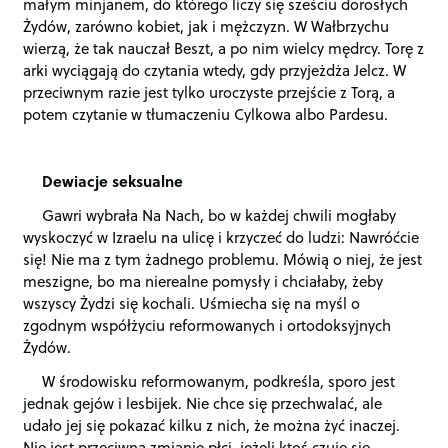
małym
minjanem, do którego liczy się sześciu dorosłych
Żydów, zarówno kobiet, jak i mężczyzn. W Wałbrzychu
wierzą, że tak nauczał Beszt, a po nim wielcy mędrcy. Torę z
arki wyciągają do czytania wtedy, gdy przyjeżdża Jelcz. W
przeciwnym razie jest tylko uroczyste przejście z Torą, a
potem czytanie w tłumaczeniu Cylkowa albo Pardesu.
Dewiacje seksualne
Gawri wybrała Na Nach, bo w każdej chwili mogłaby
wyskoczyć w Izraelu na ulicę i krzyczeć do ludzi: Nawróćcie
się! Nie ma z tym żadnego problemu. Mówią o niej, że jest
meszigne, bo ma nierealne pomysły i chciałaby, żeby
wszyscy Żydzi się kochali. Uśmiecha się na myśl o
zgodnym współżyciu reformowanych i ortodoksyjnych
Żydów.
W środowisku reformowanym, podkreśla, sporo jest
jednak gejów i lesbijek. Nie chce się przechwalać, ale
udało jej się pokazać kilku z nich, że można żyć inaczej.
Nie jest przeciwna zmianie płci, jeżeli ktoś czuje się