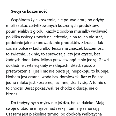
Swojska koszerność
Wspólnota żyje koszernie, ale po swojemu, bo gdyby
mieli szukać certyfikowanych koszernych produktów,
poumieraliby z głodu. Każdy z osobna musiałby wydawać
po kilka tysięcy złotych na jedzenie, a na to ich nie stać,
podobnie jak na sprowadzanie produktów z Izraela. Jak
coś na półce w Lidlu albo Tesco ma znaczek koszerności,
to świetnie. Jak nie, to sprawdzają, czy jest czyste, bez
żadnych dodatków. Mięsa prawie w ogóle nie jedzą. Gawri
dokładnie czyta etykiety w sklepach, skład, sposób
przetworzenia. I jeśli nic nie budzi jej niepokoju, to kupuje.
Herbata jest czarna, woda bez domieszek. Raz w Polsce
jedno mleko jest koszerne, raz inne, skarży się. A to nie o
to chodzi! Beszt pokazywał, że chodzi o duszę, nie o
biznes.
Do tradycyjnych mykw nie jeżdżą, bo za daleko. Mają
swoje ulubione miejsce nad rzeką i tam się zanurzają.
Czasami jest piekielnie zimno, bo dookoła Wałbrzycha