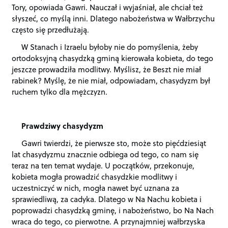
Tory, opowiada Gawri. Nauczał i wyjaśniał, ale chciał też
słyszeć, co myślą inni. Dlatego nabożeństwa w Wałbrzychu
często się przedłużają.
W Stanach i Izraelu byłoby nie do pomyślenia, żeby
ortodoksyjną chasydzką gminą kierowała kobieta, do tego
jeszcze prowadziła modlitwy. Myślisz, że Beszt nie miał
rabinek? Myślę, że nie miał, odpowiadam, chasydyzm był
ruchem tylko dla mężczyzn.
Prawdziwy chasydyzm
Gawri twierdzi, że pierwsze sto, może sto pięćdziesiąt
lat chasydyzmu znacznie odbiega od tego, co nam się
teraz na ten temat wydaje. U początków, przekonuje,
kobieta mogła prowadzić chasydzkie modlitwy i
uczestniczyć w nich, mogła nawet być uznana za
sprawiedliwą, za cadyka. Dlatego w Na Nachu kobieta i
poprowadzi chasydzką gminę, i nabożeństwo, bo Na Nach
wraca do tego, co pierwotne. A przynajmniej wałbrzyska