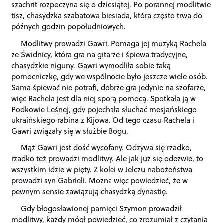
szachrit rozpoczyna się o dziesiątej. Po porannej modlitwie
tisz, chasydzka szabatowa biesiada, która często trwa do
późnych godzin popołudniowych.
Modlitwy prowadzi Gawri. Pomaga jej muzyką Rachela
ze Świdnicy, która gra na gitarze i śpiewa tradycyjne,
chasydzkie niguny. Gawri wymodliła sobie taką
pomocniczkę, gdy we wspólnocie było jeszcze wiele osób.
Sama śpiewać nie potrafi, dobrze gra jedynie na szofarze,
więc Rachela jest dla niej sporą pomocą. Spotkała ją w
Podkowie Leśnej, gdy pojechała słuchać mesjańskiego
ukraińskiego rabina z Kijowa. Od tego czasu Rachela i
Gawri związały się w służbie Bogu.
Mąż Gawri jest dość wycofany. Odzywa się rzadko,
rzadko też prowadzi modlitwy. Ale jak już się odezwie, to
wszystkim idzie w pięty. Z kolei w Jelczu nabożeństwa
prowadzi syn Gabrieli. Można więc powiedzieć, że w
pewnym sensie zawiązują chasydzką dynastię.
Gdy błogosławionej pamięci Szymon prowadził
modlitwy, każdy mógł powiedzieć, co zrozumiał z czytania