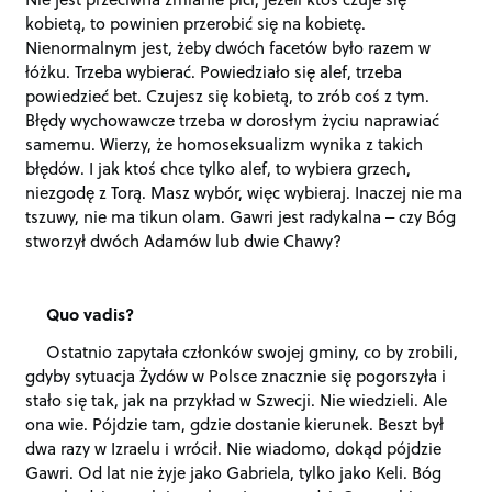
kobietą, to powinien przerobić się na kobietę.
Nienormalnym jest, żeby dwóch facetów było razem w
łóżku. Trzeba wybierać. Powiedziało się alef, trzeba
powiedzieć bet. Czujesz się kobietą, to zrób coś z tym.
Błędy wychowawcze trzeba w dorosłym życiu naprawiać
samemu. Wierzy, że homoseksualizm wynika z takich
błędów. I jak ktoś chce tylko alef, to wybiera grzech,
niezgodę z Torą. Masz wybór, więc wybieraj. Inaczej nie ma
tszuwy, nie ma tikun olam. Gawri jest radykalna ‒ czy Bóg
stworzył dwóch Adamów lub dwie Chawy?
Quo vadis?
Ostatnio zapytała członków swojej gminy, co by zrobili,
gdyby sytuacja Żydów w Polsce znacznie się pogorszyła i
stało się tak, jak na przykład w Szwecji. Nie wiedzieli. Ale
ona wie. Pójdzie tam, gdzie dostanie kierunek. Beszt był
dwa razy w Izraelu i wrócił. Nie wiadomo, dokąd pójdzie
Gawri. Od lat nie żyje jako Gabriela, tylko jako Keli. Bóg