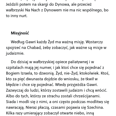
Jeździli potem na skargi do Dynowa, ale przecież
wałbrzyski Na Nach z Dynowem nie ma nic wspólnego, bo
to inny nurt.
Misyjność
Według Gawri każdy Żyd ma ważną misję. Wystarczy
spojrzeć na Chabad, żeby zobaczyć, jak ważne są misje w
judaizmie.
Do dzisiaj w wałbrzyskiej opiece paliatywnej i w
szpitalach mają jej numer, i jak ktoś chce się pojednać z
Bogiem Izraela, to dzwonią. Żyd, nie-Żyd, ktokolwiek. Ktoś,
kto za pięć dwunasta dojdzie do wniosku, że tkwił w
błędzie i chce się pojednać. Wtedy przyjeżdża Gawri.
Zazwyczaj do ludzi, którzy zostawili judaizm i chcą wrócić.
Albo do tych, którzy ze strachu zostali chrześcijanami.
Siada i modli się z nimi, a oni często podczas modlitwy się
nawracają. Nieraz płaczą, czasami pojawia się Szechina.
Kilka razy umierający zobaczył otwarte niebo, inną