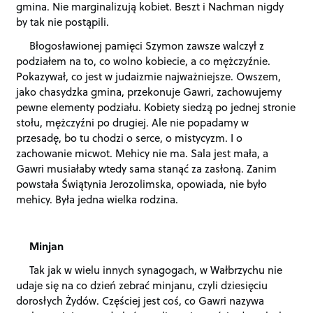
gmina. Nie marginalizują kobiet. Beszt i Nachman nigdy
by tak nie postąpili.
Błogosławionej pamięci Szymon zawsze walczył z
podziałem na to, co wolno kobiecie, a co mężczyźnie.
Pokazywał, co jest w judaizmie najważniejsze. Owszem,
jako chasydzka gmina, przekonuje Gawri, zachowujemy
pewne elementy podziału. Kobiety siedzą po jednej stronie
stołu, mężczyźni po drugiej. Ale nie popadamy w
przesadę, bo tu chodzi o serce, o mistycyzm. I o
zachowanie micwot. Mehicy
nie ma. Sala jest mała, a
Gawri musiałaby wtedy sama stanąć za zasłoną. Zanim
powstała Świątynia Jerozolimska, opowiada, nie było
mehicy. Była jedna wielka rodzina.
Minjan
Tak jak w wielu innych synagogach, w Wałbrzychu nie
udaje się na co dzień zebrać minjanu, czyli dziesięciu
dorosłych Żydów. Częściej jest coś, co Gawri nazywa