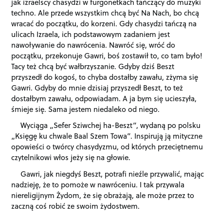
jak izraelscy chasydzi w furgonetkach tańczący do muzyki
techno. Ale przede wszystkim chcą być Na Nach, bo chcą
wracać do początku, do korzeni. Gdy chasydzi tańczą na
ulicach Izraela, ich podstawowym zadaniem jest
nawoływanie do nawrócenia. Nawróć się, wróć do
początku, przekonuje Gawri, boś zostawił to, co tam było!
Tacy też chcą być wałbrzyszanie. Gdyby dziś Beszt
przyszedł do kogoś, to chyba dostałby zawału, zżyma się
Gawri. Gdyby do mnie dzisiaj przyszedł Beszt, to też
dostałbym zawału, odpowiadam. A ja bym się ucieszyła,
śmieje się. Sama jestem niedaleko od niego.
Wyciąga
„
Sefer Sziwchej ha-Beszt”, wydaną po polsku
„
Księgę ku chwale Baal Szem Towa”. Inspirują ją mityczne
opowieści o twórcy chasydyzmu, od których przeciętnemu
czytelnikowi włos jeży się na głowie.
Gawri, jak niegdyś Beszt, potrafi nieźle przywalić, mając
nadzieję, że to pomoże w nawróceniu. I tak przywala
niereligijnym Żydom, że się obrażają, ale może przez to
zaczną coś robić ze swoim żydostwem.