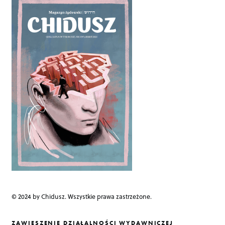
n
a
v
i
g
a
t
i
o
n
© 2024 by Chidusz. Wszystkie prawa zastrzeżone.
ZAWIESZENIE DZIAŁALNOŚCI WYDAWNICZEJ