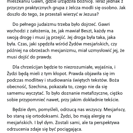
mieszkaniu Gawri, gdzie urządziła bożnicę. Teraz jednak z
przyczyn praktycznych grupa z Jelcza modli się osobno. Jak
doszło do tego, że przestali wierzyć w Jezusa?
Do pełnego judaizmu trzeba było dojrzeć. Gawri
wychodzi z założenia, że, jak mawiał Beszt, każdy ma
swoją drogę i musi ją przejść. Jej droga była taka, jaka
była. Czas, jaki spędziła wśród Żydów mesjańskich, czy
później na obrzeżach mesjanizmu, miał uzmysłowić jej, że
musi dojść do prawdy.
Dla chrześcijan będzie to niezrozumiałe, wyjaśnia, i
Żydzi będą mieli z tym kłopot. Prawda objawiła się im
podczas modlitwy i studiowania świętych tekstów. Boża
obecność, Szechina, pokazała to, czego nie da się
samemu wyczytać. To było doznanie metafizyczne, ciężko
sobie przypomnieć nawet, przy jakim dokładnie tekście.
Będzie dym, pomyśleli, odrzucą nas wszyscy. Mesjańscy,
bo staną się ortodoksami. Żydzi, bo mają alergię na
mesjańskich. I był dym. Zostali sami, ale ta perspektywa
odrzucenia zdaje się być pociągająca.