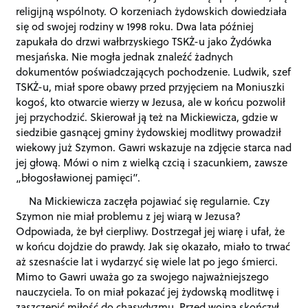
religijną wspólnoty. O korzeniach żydowskich dowiedziała
się od swojej rodziny w 1998 roku. Dwa lata później
zapukała do drzwi wałbrzyskiego TSKŻ-u jako Żydówka
mesjańska. Nie mogła jednak znaleźć żadnych
dokumentów poświadczających pochodzenie. Ludwik, szef
TSKŻ-u, miał spore obawy przed przyjęciem na Moniuszki
kogoś, kto otwarcie wierzy w Jezusa, ale w końcu pozwolił
jej przychodzić. Skierował ją też na Mickiewicza, gdzie w
siedzibie gasnącej gminy żydowskiej modlitwy prowadził
wiekowy już Szymon. Gawri wskazuje na zdjęcie starca nad
jej głową. Mówi o nim z wielką czcią i szacunkiem, zawsze
„błogosławionej pamięci”.
Na Mickiewicza zaczęła pojawiać się regularnie. Czy
Szymon nie miał problemu z jej wiarą w Jezusa?
Odpowiada, że był cierpliwy. Dostrzegał jej wiarę i ufał, że
w końcu dojdzie do prawdy. Jak się okazało, miało to trwać
aż szesnaście lat i wydarzyć się wiele lat po jego śmierci.
Mimo to Gawri uważa go za swojego najważniejszego
nauczyciela. To on miał pokazać jej żydowską modlitwę i
zaszczepić miłość do chasydyzmu. Przed wojną skończył