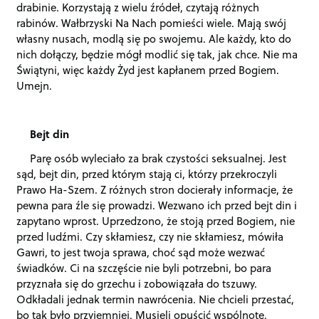
drabinie. Korzystają z wielu źródeł, czytają różnych
rabinów. Wałbrzyski Na Nach pomieści wiele. Mają swój
własny nusach, modlą się po swojemu. Ale każdy, kto do
nich dołączy, będzie mógł modlić się tak, jak chce. Nie ma
Świątyni, więc każdy Żyd jest kapłanem przed Bogiem.
Umejn.
Bejt din
Parę osób wyleciało za brak czystości seksualnej. Jest
sąd, bejt din, przed którym stają ci, którzy przekroczyli
Prawo Ha-Szem. Z różnych stron docierały informacje, że
pewna para źle się prowadzi. Wezwano ich przed bejt din i
zapytano wprost. Uprzedzono, że stoją przed Bogiem, nie
przed ludźmi. Czy skłamiesz, czy nie skłamiesz, mówiła
Gawri, to jest twoja sprawa, choć sąd może wezwać
świadków. Ci na szczęście nie byli potrzebni, bo para
przyznała się do grzechu i zobowiązała do tszuwy.
Odkładali jednak termin nawrócenia. Nie chcieli przestać,
bo tak było przyjemniej. Musieli opuścić wspólnotę.