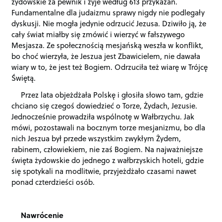
żydowskie za pewnik i żyje według 613 przykazań.
Fundamentalne dla judaizmu sprawy nigdy nie podlegały
dyskusji. Nie mogła jedynie odrzucić Jezusa. Dziwiło ją, że
cały świat miałby się zmówić i wierzyć w fałszywego
Mesjasza. Ze społecznością mesjańską weszła w konflikt,
bo choć wierzyła, że Jeszua jest Zbawicielem, nie dawała
wiary w to, że jest też Bogiem. Odrzuciła też wiarę w Trójcę
Świętą.
Przez lata objeżdżała Polskę i głosiła słowo tam, gdzie
chciano się czegoś dowiedzieć o Torze, Żydach, Jezusie.
Jednocześnie prowadziła wspólnotę w Wałbrzychu. Jak
mówi, pozostawali na bocznym torze mesjanizmu, bo dla
nich Jeszua był przede wszystkim zwykłym Żydem,
rabinem, człowiekiem, nie zaś Bogiem. Na najważniejsze
święta żydowskie do jednego z wałbrzyskich hoteli, gdzie
się spotykali na modlitwie, przyjeżdżało czasami nawet
ponad czterdzieści osób.
Nawrócenie