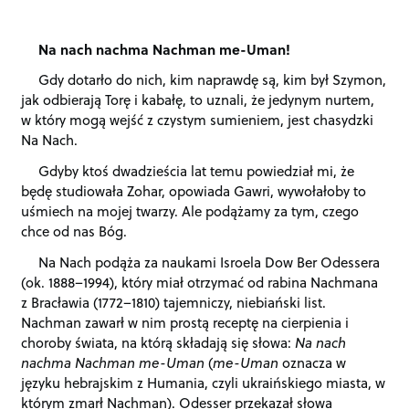
Na nach nachma Nachman me-Uman!
Gdy dotarło do nich, kim naprawdę są, kim był Szymon,
jak odbierają Torę i kabałę, to uznali, że jedynym nurtem,
w który mogą wejść z czystym sumieniem, jest chasydzki
Na Nach.
Gdyby ktoś dwadzieścia lat temu powiedział mi, że
będę studiowała Zohar, opowiada Gawri, wywołałoby to
uśmiech na mojej twarzy. Ale podążamy za tym, czego
chce od nas Bóg.
Na Nach podąża za naukami Isroela Dow Ber Odessera
(ok. 1888–1994), który miał otrzymać od rabina Nachmana
z Bracławia (1772–1810) tajemniczy, niebiański list.
Nachman zawarł w nim prostą receptę na cierpienia i
choroby świata, na którą składają się słowa:
Na nach
nachma Nachman me-Uman
(
me-Uman
oznacza w
języku hebrajskim z Humania, czyli ukraińskiego miasta, w
którym zmarł Nachman). Odesser przekazał słowa