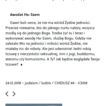
Awodat Ha-Szem
Gawri boli serce, że nie ma wśród Żydów jedności.
Przecież nieważne, kto do jakiego nurtu należy, wszyscy
modlą się do jednego Boga. Trzeba żyć tu i teraz i
wykonywać awodę Ha-Szem
,
służbę Bogu. Gdyby nie
zależało Mu na jedności i miłości wśród Żydów, nie
miałaby nic do roboty. Ale jest odwrotnie! Jedni robią
tszuwę z nieczystości seksualnej, inni z jogi, buddyzmu,
ateizmu czy komunizmu. A Ty? Jak będzie wyglądała Twoja
tszuwa?
24.12.2018
–
judaizm
/
ludzie
/
CHIDUSZ 44 - 1/2018
P
o
s
t