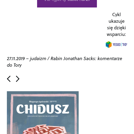
Cykl
ukazuje
się dzięki
wsparciu:
27.11.2019
–
judaizm
/
Rabin Jonathan Sacks: komentarze
do Tory
P
o
s
t
n
a
v
i
g
a
t