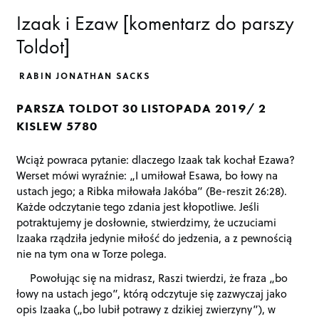
Izaak i Ezaw [komentarz do parszy
Toldot]
RABIN JONATHAN SACKS
PARSZA TOLDOT 30 LISTOPADA 2019/ 2
KISLEW 5780
Wciąż powraca pytanie: dlaczego Izaak tak kochał Ezawa?
Werset mówi wyraźnie: „I umiłował Esawa, bo łowy na
ustach jego; a Ribka miłowała Jakóba” (Be-reszit 26:28).
Każde odczytanie tego zdania jest kłopotliwe. Jeśli
potraktujemy je dosłownie, stwierdzimy, że uczuciami
Izaaka rządziła jedynie miłość do jedzenia, a z pewnością
nie na tym ona w Torze polega.
Powołując się na midrasz, Raszi twierdzi, że fraza „bo
łowy na ustach jego”, którą odczytuje się zazwyczaj jako
opis Izaaka („bo lubił potrawy z dzikiej zwierzyny”), w