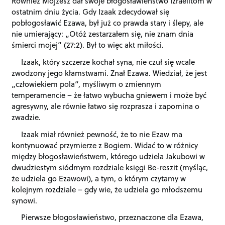
Również Mojżesz dał swoje błogosławieństwo Izraelitom w
ostatnim dniu życia. Gdy Izaak zdecydował się
pobłogosławić Ezawa, był już co prawda stary i ślepy, ale
nie umierający: „Otóż zestarzałem się, nie znam dnia
śmierci mojej” (27:2). Był to więc akt miłości.
Izaak, który szczerze kochał syna, nie czuł się wcale
zwodzony jego kłamstwami. Znał Ezawa. Wiedział, że jest
„człowiekiem pola”, myśliwym o zmiennym
temperamencie – że łatwo wybucha gniewem i może być
agresywny, ale równie łatwo się rozprasza i zapomina o
zwadzie.
Izaak miał również pewność, że to nie Ezaw ma
kontynuować przymierze z Bogiem. Widać to w różnicy
między błogosławieństwem, którego udziela Jakubowi w
dwudziestym siódmym rozdziale księgi Be-reszit (myśląc,
że udziela go Ezawowi), a tym, o którym czytamy w
kolejnym rozdziale – gdy wie, że udziela go młodszemu
synowi.
Pierwsze błogosławieństwo, przeznaczone dla Ezawa,