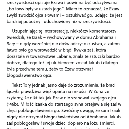
rzeczywistości opisuje Ezawa i powinna być odczytywana:
„bo łowy były w ustach jego”. Miało to oznaczać, że Ezaw
zwykł zwodzić ojca słowami – oszukiwać go, udając, że jest
bardziej pobożny i uduchowiony niż w rzeczywistości.
Uzupełniając tę interpretację, niektórzy komentatorzy
twierdzili, że Izaak – wychowywany w domu Abrahama i
Sary – nigdy wcześniej nie doświadczył oszustwa, a zatem
łatwo było go wprowadzić w błąd. Rywka zaś, która
dorastała w towarzystwie Labana, znała te sztuczki bardzo
dobrze, dlatego też jej ulubieńcem został Jakub i dlatego
była przeciwna temu, żeby to Ezaw otrzymał
błogosławieństwo ojca.
Tekst Tory jednak jasno daje do zrozumienia, że braci
łączyła prawdziwa więź oparta na miłości. W Zoharze
czytamy, że nikt tak jak Ezaw nie szanował swojego ojca
(146b). Miłość Izaaka do starszego syna przejawia się zaś w
chęci pobłogosławienia go. Zwróćmy uwagę, że sam Izaak
nigdy nie otrzymał błogosławieństwa od Abrahama. Jakub
zaś pobłogosławił swoje dzieci dopiero na łożu śmierci.