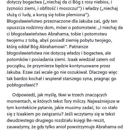
dotyczy bogactwa („niechaj da ci Bóg z rosy niebios, i
żyzności ziemi, i obfitość i moszczu!”) i władzy („niechaj
służą ci ludy, a korzą się tobie plemiona”).
Błogosławieństwo przeznaczone dla Jakuba zaś, gdy ten
opuszcza rodzinny dom, mówi o potomstwie: „I niechaj da
ci błogosławieństwo Abrahama, tobie i potomstwu
twojemu z tobą, abyś posiadł ziemię pobytu twojego,
którą oddał Bóg Abrahamowi”. Patriarsze
błogosławieństwa nie dotyczą władzy i bogactwa, ale
potomków i posiadania ziemi. Izaak wiedział zatem od
początku, że przymierze będzie kontynuowane przez
Jakuba. Ezaw zaś wcale go nie oszukiwał. Dlaczego więc
tak bardzo kochał i wspierał starszego syna, pragnąc go
pobłogosławić?
Odpowiedź, jak myślę, tkwi w trzech znaczących
momentach, w których tekst Tory milczy. Najważniejsze w
tym kontekście pytanie, jakie musimy zadać, to: co stało
się z Izaakiem po związaniu? Jeśli wczytamy się w tekst
dwudziestego drugiego rozdziału księgi Be-reszit,
zauważymy, że gdy tylko anioł powstrzymuje Abrahama od