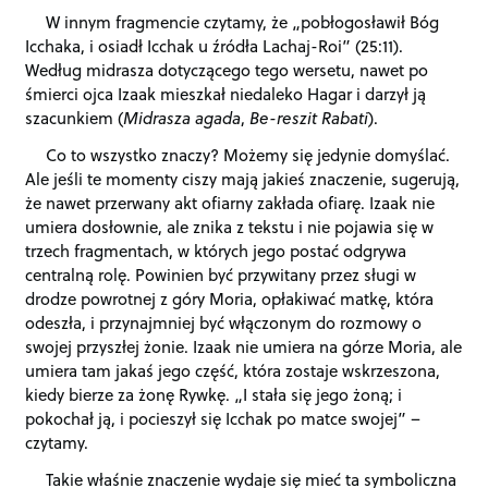
W innym fragmencie czytamy, że „pobłogosławił Bóg
Icchaka, i osiadł Icchak u źródła Lachaj-Roi” (25:11).
Według midrasza dotyczącego tego wersetu, nawet po
śmierci ojca Izaak mieszkał niedaleko Hagar i darzył ją
szacunkiem (
Midrasza agada
,
Be-reszit Rabati
).
Co to wszystko znaczy? Możemy się jedynie domyślać.
Ale jeśli te momenty ciszy mają jakieś znaczenie, sugerują,
że nawet przerwany akt ofiarny zakłada ofiarę. Izaak nie
umiera dosłownie, ale znika z tekstu i nie pojawia się w
trzech fragmentach, w których jego postać odgrywa
centralną rolę. Powinien być przywitany przez sługi w
drodze powrotnej z góry Moria, opłakiwać matkę, która
odeszła, i przynajmniej być włączonym do rozmowy o
swojej przyszłej żonie. Izaak nie umiera na górze Moria, ale
umiera tam jakaś jego część, która zostaje wskrzeszona,
kiedy bierze za żonę Rywkę. „I stała się jego żoną; i
pokochał ją, i pocieszył się Icchak po matce swojej” –
czytamy.
Takie właśnie znaczenie wydaje się mieć ta symboliczna