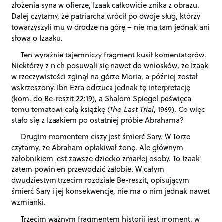
złożenia syna w ofierze, Izaak całkowicie znika z obrazu.
Dalej czytamy, że patriarcha wrócił po dwoje sług, którzy
towarzyszyli mu w drodze na górę – nie ma tam jednak ani
słowa o Izaaku.
Ten wyraźnie tajemniczy fragment kusił komentatorów.
Niektórzy z nich posuwali się nawet do wniosków, że Izaak
w rzeczywistości zginął na górze Moria, a później został
wskrzeszony. Ibn Ezra odrzuca jednak tę interpretację
(kom. do Be-reszit 22:19), a Shalom Spiegel poświęca
temu tematowi całą książkę (
The Last Trial
, 1969). Co więc
stało się z Izaakiem po ostatniej próbie Abrahama?
Drugim momentem ciszy jest śmierć Sary. W Torze
czytamy, że Abraham opłakiwał żonę. Ale głównym
żałobnikiem jest zawsze dziecko zmarłej osoby. To Izaak
zatem powinien przewodzić żałobie. W całym
dwudziestym trzecim rozdziale Be-reszit, opisującym
śmierć Sary i jej konsekwencje, nie ma o nim jednak nawet
wzmianki.
Trzecim ważnym fragmentem historii jest moment, w