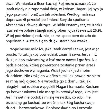
cisza. Wzmianka o Beer-Lachaj-Roj może oznaczać, że
Izaak nigdy nie zapomniał dnia, w którym Hagar i jej syn (a
jego przyrodni brat) zostali odesłani. Według midrasza
doprowadził przecież po śmierci Sary do spotkania
Abrahama z dawną służącą. W Biblii czytamy też, że Izaak i
Iszmael wspólnie stanęli nad grobem ojca (Be-reszit 25:9).
W tej podzielonej rodzinie jakimś sposobem doszło do
pojednania. A stało się to dzięki staraniom Izaaka.
Wyjaśnienie miłości, jaką Izaak darzył Ezawa, jest więc
proste. To tak, jakby powiedział: znam Ezawa. Jest silny,
dziki, nieprzewidywalny, a być może nawet i groźny. Nie
będzie osobą, której powierzone zostanie przymierze i
jego duchowe wymagania. Wciąż jednak jest moim
dzieckiem. Nie złożę go w ofierze, tak jak prawie zrobił to
ze mną mój ojciec. Nie wypędzę go z domu, tak jak
niegdyś moi rodzice wypędzili Hagar i Iszmaela. Kocham
go bezwarunkowo i nie mogę lekceważyć tego, kim jest.
Jeśli nawet nie podoba mi się wszystko, co robi, nie
przestanę go kochać, bo właśnie tak Bóg kocha swoje
dzieci – bezwarunkowo. Pobłogosławię go i przytulę.