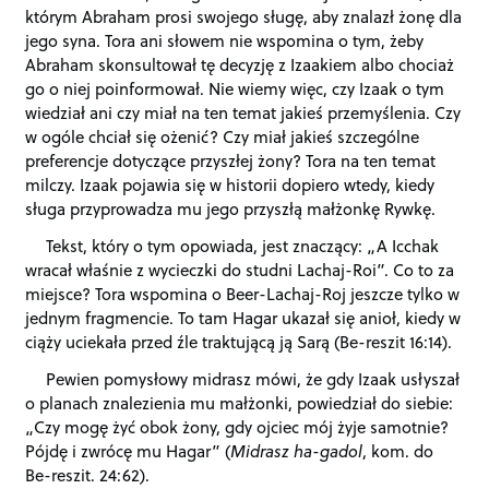
którym Abraham prosi swojego sługę, aby znalazł żonę dla
jego syna. Tora ani słowem nie wspomina o tym, żeby
Abraham skonsultował tę decyzję z Izaakiem albo chociaż
go o niej poinformował. Nie wiemy więc, czy Izaak o tym
wiedział ani czy miał na ten temat jakieś przemyślenia. Czy
w ogóle chciał się ożenić? Czy miał jakieś szczególne
preferencje dotyczące przyszłej żony? Tora na ten temat
milczy. Izaak pojawia się w historii dopiero wtedy, kiedy
sługa przyprowadza mu jego przyszłą małżonkę Rywkę.
Tekst, który o tym opowiada, jest znaczący: „A Icchak
wracał właśnie z wycieczki do studni Lachaj-Roi”. Co to za
miejsce? Tora wspomina o Beer-Lachaj-Roj jeszcze tylko w
jednym fragmencie. To tam Hagar ukazał się anioł, kiedy w
ciąży uciekała przed źle traktującą ją Sarą (Be-reszit 16:14).
Pewien pomysłowy midrasz mówi, że gdy Izaak usłyszał
o planach znalezienia mu małżonki, powiedział do siebie:
„Czy mogę żyć obok żony, gdy ojciec mój żyje samotnie?
Pójdę i zwrócę mu Hagar” (
Midrasz ha-gadol
, kom. do
Be-reszit. 24:62).