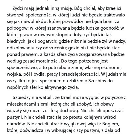
Żydzi mają jednak inną misję. Bóg chciał, aby Izraelici
stworzyli społeczność, w której ludzi nie będzie traktowało
się jak niewolników; której przywódcy nie będą brani za
półbogów; w której szanowana będzie ludzka godność; w
której prawo w równym stopniu dotyczyć będzie tak
biednych, jak i bogatych; gdzie nikt nie będzie żył w nędzy,
odizolowaniu czy odrzuceniu; gdzie nikt nie będzie stać
ponad prawem, a każda sfera życia zorganizowana będzie
według zasad moralności. Do tego potrzebne jest
społeczeństwo, a to potrzebuje ziemi, własnej ekonomii,
wojska, pól i bydła, pracy i przedsiębiorczości. W judaizmie
wszystko to jest sposobem na zbliżenie Szechiny do
wspólnych sfer kolektywnego życia.
Szpiedzy nie wątpili, że Izrael może wygrać w potyczce z
mieszkańcami ziemi, którą chcieli zdobyć. Ich obawy
wiązały się raczej ze sferą duchową. Nie chcieli opuszczać
pustyni. Nie chcieli stać się po prostu kolejnym wśród
narodów. Nie chcieli utracić wyjątkowej więzi z Bogiem,
której doświadczali w wibrującej ciszy pustyni, z dala od