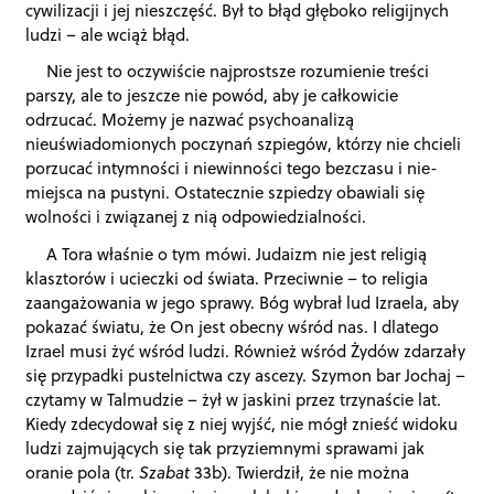
cywilizacji i jej nieszczęść. Był to błąd głęboko religijnych
ludzi – ale wciąż błąd.
Nie jest to oczywiście najprostsze rozumienie treści
parszy, ale to jeszcze nie powód, aby je całkowicie
odrzucać. Możemy je nazwać psychoanalizą
nieuświadomionych poczynań szpiegów, którzy nie chcieli
porzucać intymności i niewinności tego bezczasu i nie-
miejsca na pustyni. Ostatecznie szpiedzy obawiali się
wolności i związanej z nią odpowiedzialności.
A Tora właśnie o tym mówi. Judaizm nie jest religią
klasztorów i ucieczki od świata. Przeciwnie – to religia
zaangażowania w jego sprawy. Bóg wybrał lud Izraela, aby
pokazać światu, że On jest obecny wśród nas. I dlatego
Izrael musi żyć wśród ludzi. Również wśród Żydów zdarzały
się przypadki pustelnictwa czy ascezy. Szymon bar Jochaj –
czytamy w Talmudzie – żył w jaskini przez trzynaście lat.
Kiedy zdecydował się z niej wyjść, nie mógł znieść widoku
ludzi zajmujących się tak przyziemnymi sprawami jak
oranie pola (tr.
Szabat
33b). Twierdził, że nie można