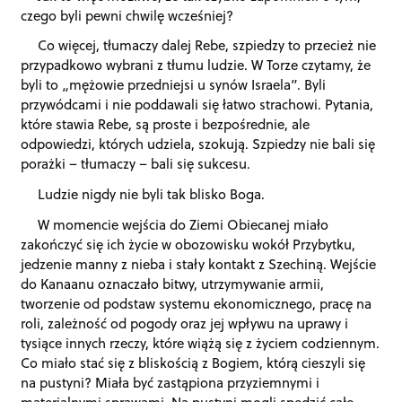
czego byli pewni chwilę wcześniej?
Co więcej, tłumaczy dalej Rebe, szpiedzy to przecież nie
przypadkowo wybrani z tłumu ludzie. W Torze czytamy, że
byli to „mężowie przedniejsi u synów Israela”. Byli
przywódcami i nie poddawali się łatwo strachowi. Pytania,
które stawia Rebe, są proste i bezpośrednie, ale
odpowiedzi, których udziela, szokują. Szpiedzy nie bali się
porażki – tłumaczy – bali się sukcesu.
Ludzie nigdy nie byli tak blisko Boga.
W momencie wejścia do Ziemi Obiecanej miało
zakończyć się ich życie w obozowisku wokół Przybytku,
jedzenie manny z nieba i stały kontakt z Szechiną. Wejście
do Kanaanu oznaczało bitwy, utrzymywanie armii,
tworzenie od podstaw systemu ekonomicznego, pracę na
roli, zależność od pogody oraz jej wpływu na uprawy i
tysiące innych rzeczy, które wiążą się z życiem codziennym.
Co miało stać się z bliskością z Bogiem, którą cieszyli się
na pustyni? Miała być zastąpiona przyziemnymi i
materialnymi sprawami. Na pustyni mogli spędzić całe