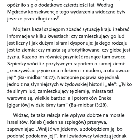
opóźniło się o dodatkowe czterdzieści lat. Według
Mędrców konsekwencje tego wydarzenia widoczne były
[1]
jeszcze przez długi czas
.
Mojżesz kazał szpiegom zbadać sytuację kraju i zebrać
informacje w kilku kwestiach: czy zamieszkujący go lud
jest liczny i jak dużymi siłami dysponuje; jakiego rodzaju
jest to ziemia; czy miasta są ufortyfikowane; czy gleba jest
żyzna. Kazano im również przynieść rosnące tam owoce.
Szpiedzy wrócili z pozytywnym raportem o samej ziemi:
„rzeczywiście płynie ona mlekiem i miodem, a oto owoce
jej!” (Ba-midbar 13:27). Następnie pojawia się jednak
jedno z najsłynniejszych w żydowskiej historii „ale”: „Tylko
że silnym lud, zamieszkujący tę ziemię, miasta też
warowne są, wielkie bardzo; a i potomków Enaka
[gigantów] widzieliśmy tam” (Ba-midbar 13:28).
Widząc, że taka relacja nie wpływa dobrze na morale
Izraelitów, Kaleb (jeden ze szpiegów) przerywa,
zapewniając: „Wnijść wnijdziemy, a zdobędziem ją, bo
podołać podołamy jej!”. Inni zwiadowcy twierdzą jednak