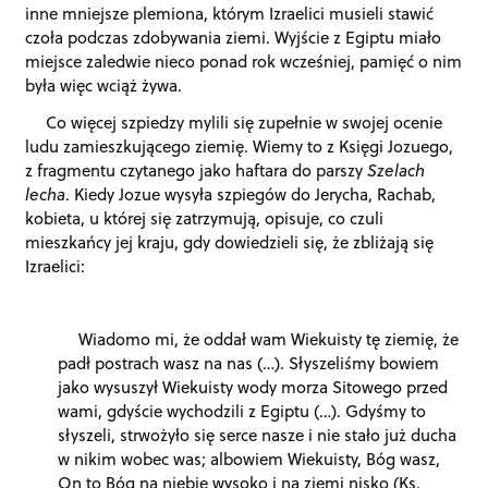
inne mniejsze plemiona, którym Izraelici musieli stawić
czoła podczas zdobywania ziemi. Wyjście z Egiptu miało
miejsce zaledwie nieco ponad rok wcześniej, pamięć o nim
była więc wciąż żywa.
Co więcej szpiedzy mylili się zupełnie w swojej ocenie
ludu zamieszkującego ziemię. Wiemy to z Księgi Jozuego,
z fragmentu czytanego jako haftara do parszy
Szelach
lecha
. Kiedy Jozue wysyła szpiegów do Jerycha, Rachab,
kobieta, u której się zatrzymują, opisuje, co czuli
mieszkańcy jej kraju, gdy dowiedzieli się, że zbliżają się
Izraelici:
Wiadomo mi, że oddał wam Wiekuisty tę ziemię, że
padł postrach wasz na nas (…). Słyszeliśmy bowiem
jako wysuszył Wiekuisty wody morza Sitowego przed
wami, gdyście wychodzili z Egiptu (…). Gdyśmy to
słyszeli, strwożyło się serce nasze i nie stało już ducha
w nikim wobec was; albowiem Wiekuisty, Bóg wasz,
On to Bóg na niebie wysoko i na ziemi nisko (Ks.