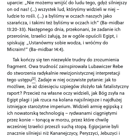
uparcie: „Nie możemy wnijść do ludu tego, gdyż silniejszy
on od nas! (…) wszystek lud, któryśmy widzieli w niej –
ludzie to rośli. (…) a byliśmy w oczach naszych jako
szarańcza, i takimi też byliśmy w oczach ich” (Ba-midbar
13:20-33). Następnego dnia, przekonani, że zadanie ich
przerośnie, Izraelici żałują, że w ogóle opuścili Egipt, i
spiskują: „Ustanówmy sobie wodza, i wróćmy do
Micraim!” (Ba-midbar 14:4).
Tak kończy się ten niezwykle trudny do zrozumienia
fragment. Owa trudność zainspirowała Lubawiczer Rebe
do stworzenia radykalnie rewizjonistycznej interpretacji
[2]
tego ustępu
. Zadaje w niej oczywiste pytanie: jak to
możliwe, że aż dziesięciu szpiegów złożyło tak fatalistyczny
raport? Przecież na własne oczy widzieli, jak Bóg zsyła na
Egipt plagi i jak rzuca na kolana najsilniejsze i najdłużej
istniejące starożytne imperium. Widzieli armię egipską z
ich nowatorską technologią – rydwanami ciągniętymi
przez konie – tonącą w morzu, przez które chwilę
wcześniej Izraelici przeszli suchą stopą. Egipcjanie byli
znacznie silniejsi niż Kananejczycy, Peryzzyci, Jebuzyci i