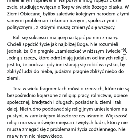
życie, studiując wyłącznie Torę w świetle Bożego blasku. W
Ziemi Obiecanej byliby zaledwie kolejnym narodem z tymi
samymi problemami ekonomicznymi, społecznymi i
politycznymi, z którymi muszą zmierzyć się wszyscy.
Bali się sukcesu i mającej nastąpić po nim zmiany.
Chcieli spędzić życie jak najbliżej Boga. Nie rozumieli
[1]
jednak, że On pragnie „zamieszkać w niższym świecie”
.
Jedną z rzeczy, które odróżniają judaizm od innych religii,
jest to, że podczas gdy inni starają się robić wszystko, by
zbliżyć ludzi do nieba, judaizm pragnie zbliżyć niebo do
ziemi.
Tora w wielu fragmentach mówi o rzeczach, które nie są
bezpośrednio kojarzone z religią: pracy, rolnictwie, opiece
społecznej, kredytach i długach, posiadaniu ziemi i tak
dalej. Nietrudno poddawać się religijnym uniesieniom na
pustyni, w zamkniętym klasztorze czy aśramie. Większość
religii ma swoje święte miejsca i świętych ludzi, którzy nie
muszą zmagać się z problemami życia codziennego. Nie
ma w tym nic niezwykłego.