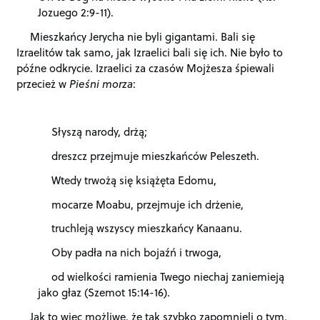
Jozuego 2:9-11).
Mieszkańcy Jerycha nie byli gigantami. Bali się
Izraelitów tak samo, jak Izraelici bali się ich. Nie było to
późne odkrycie. Izraelici za czasów Mojżesza śpiewali
przecież w
Pieśni morza
:
Słyszą narody, drżą;
dreszcz przejmuje mieszkańców Peleszeth.
Wtedy trwożą się książęta Edomu,
mocarze Moabu, przejmuje ich drżenie,
truchleją wszyscy mieszkańcy Kanaanu.
Oby padła na nich bojaźń i trwoga,
od wielkości ramienia Twego niechaj zaniemieją
jako głaz (Szemot 15:14-16).
Jak to więc możliwe, że tak szybko zapomnieli o tym,