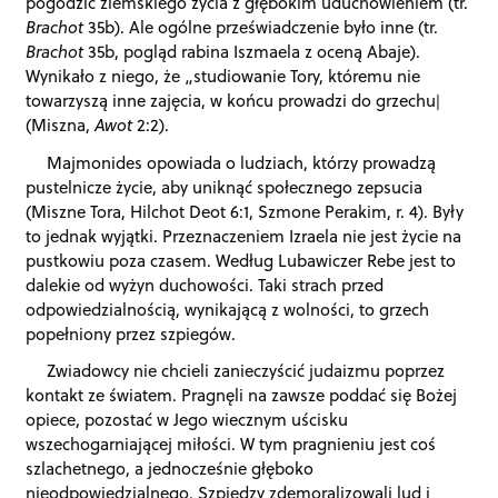
pogodzić ziemskiego życia z głębokim uduchowieniem (tr.
Brachot
35b). Ale ogólne przeświadczenie było inne (tr.
Brachot
35b, pogląd rabina Iszmaela z oceną Abaje).
Wynikało z niego, że „studiowanie Tory, któremu nie
towarzyszą inne zajęcia, w końcu prowadzi do grzechu|
(Miszna,
Awot
2:2).
Majmonides opowiada o ludziach, którzy prowadzą
pustelnicze życie, aby uniknąć społecznego zepsucia
(Miszne Tora, Hilchot Deot 6:1, Szmone Perakim, r. 4). Były
to jednak wyjątki. Przeznaczeniem Izraela nie jest życie na
pustkowiu poza czasem. Według Lubawiczer Rebe jest to
dalekie od wyżyn duchowości. Taki strach przed
odpowiedzialnością, wynikającą z wolności, to grzech
popełniony przez szpiegów.
Zwiadowcy nie chcieli zanieczyścić judaizmu poprzez
kontakt ze światem. Pragnęli na zawsze poddać się Bożej
opiece, pozostać w Jego wiecznym uścisku
wszechogarniającej miłości. W tym pragnieniu jest coś
szlachetnego, a jednocześnie głęboko
nieodpowiedzialnego. Szpiedzy zdemoralizowali lud i