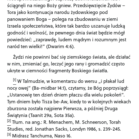
ściągnęli na niego Boży gniew. Przedsięwzięcie Żydów –
Tora jako kontynuacja narodu żydowskiego pod
panowaniem Boga – polega na zbudowaniu w ziemi
Izraela społeczeństwa, które tak bardzo uszanuje ludzką
godność i wolność, że pewnego dnia świat będzie mógł
powiedzieć: „zaprawdę, ludem mądrym i rozumnym jest
naród ten wielki!” (Dwarim 4:6).
Żydzi nie powinni bać się ziemskiego świata, ale działać
w nim, zmieniać go, leczyć jego rany i gromadzić często
ukryte w ciemności fragmenty Boskiego światła.
[1]
W Talmudzie, w komentarzu do wersu „i płakał lud
nocy owej” (Ba-midbar 14:1), czytamy, że Bóg poprzysiągł:
„Ustanowię ten dzień dniem płaczu dla wielu pokoleń”.
Tym dniem było Tisza be-Aw, kiedy to w kolejnych wiekach
zburzona została najpierw Pierwsza, a później Druga
Świątynia (Taanit 29a, Sota 35a).
[2]
Tłum. na ang.: R. Menachem, M. Schneerson, Torah
Studies, red. Jonathan Sacks, Londyn 1986, s. 239-245.
[3]
Midrasz Tanchuma, Naso 16.