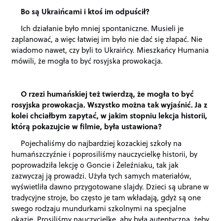
Bo są Ukraińcami i ktoś im odpuścił?
Ich działanie było mniej spontaniczne. Musieli je
zaplanować, a więc łatwiej im było nie dać się złapać. Nie
wiadomo nawet, czy byli to Ukraińcy. Mieszkańcy Humania
mówili, że mogła to być rosyjska prowokacja.
O rzezi humańskiej też twierdzą, że mogła to być
rosyjska prowokacja. Wszystko można tak wyjaśnić. Ja z
kolei chciałbym zapytać, w jakim stopniu lekcja historii,
którą pokazujcie w filmie, była ustawiona?
Pojechaliśmy do najbardziej kozackiej szkoły na
humańszczyźnie i poprosiliśmy nauczycielkę historii, by
poprowadziła lekcję o Goncie i Żeleźniaku, tak jak
zazwyczaj ją prowadzi. Użyła tych samych materiałów,
wyświetliła dawno przygotowane slajdy. Dzieci są ubrane w
tradycyjne stroje, bo często je tam wkładają, gdyż są one
swego rodzaju mundurkami szkolnymi na specjalne
okazje. Prosiliśmy nauczycielkę, aby była autentyczna, żeby