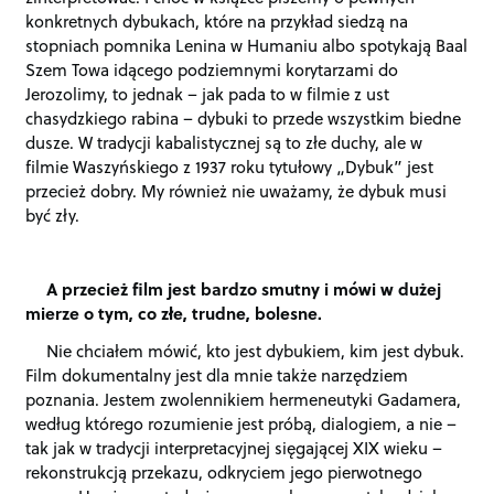
konkretnych dybukach, które na przykład siedzą na
stopniach pomnika Lenina w Humaniu albo spotykają Baal
Szem Towa idącego podziemnymi korytarzami do
Jerozolimy, to jednak – jak pada to w filmie z ust
chasydzkiego rabina – dybuki to przede wszystkim biedne
dusze. W tradycji kabalistycznej są to złe duchy, ale w
filmie Waszyńskiego z 1937 roku tytułowy „Dybuk” jest
przecież dobry. My również nie uważamy, że dybuk musi
być zły.
A przecież film jest bardzo smutny i mówi w dużej
mierze o tym, co złe, trudne, bolesne.
Nie chciałem mówić, kto jest dybukiem, kim jest dybuk.
Film dokumentalny jest dla mnie także narzędziem
poznania. Jestem zwolennikiem hermeneutyki Gadamera,
według którego rozumienie jest próbą, dialogiem, a nie –
tak jak w tradycji interpretacyjnej sięgającej XIX wieku –
rekonstrukcją przekazu, odkryciem jego pierwotnego