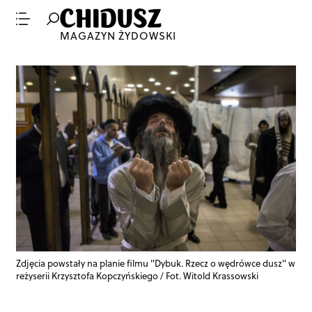
MAGAZYN ŻYDOWSKI
Zdjęcia powstały na planie filmu "Dybuk. Rzecz o wędrówce dusz" w
reżyserii Krzysztofa Kopczyńskiego / Fot. Witold Krassowski