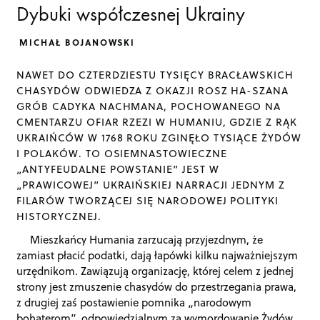
Dybuki współczesnej Ukrainy
MICHAŁ BOJANOWSKI
NAWET DO CZTERDZIESTU TYSIĘCY BRACŁAWSKICH
CHASYDÓW ODWIEDZA Z OKAZJI ROSZ HA-SZANA
GRÓB CADYKA NACHMANA, POCHOWANEGO NA
CMENTARZU OFIAR RZEZI W HUMANIU, GDZIE Z RĄK
UKRAIŃCÓW W 1768 ROKU ZGINĘŁO TYSIĄCE ŻYDÓW
I POLAKÓW. TO OSIEMNASTOWIECZNE
„ANTYFEUDALNE POWSTANIE” JEST W
„PRAWICOWEJ” UKRAIŃSKIEJ NARRACJI JEDNYM Z
FILARÓW TWORZĄCEJ SIĘ NARODOWEJ POLITYKI
HISTORYCZNEJ.
Mieszkańcy Humania zarzucają przyjezdnym, że
zamiast płacić podatki, dają łapówki kilku najważniejszym
urzędnikom. Zawiązują organizację, której celem z jednej
strony jest zmuszenie chasydów do przestrzegania prawa,
z drugiej zaś postawienie pomnika „narodowym
bohaterom”, odpowiedzialnym za wymordowanie Żydów