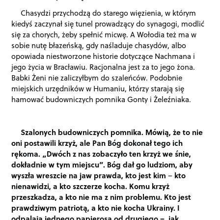
Chasydzi przychodzą do starego więzienia, w którym
kiedyś zaczynał się tunel prowadzący do synagogi, modlić
się za chorych, żeby spełnić micwę. A Wołodia też ma w
sobie nutę błazeńską, gdy naśladuje chasydów, albo
opowiada niestworzone historie dotyczące Nachmana i
jego życia w Bracławiu. Racjonalna jest za to jego żona.
Babki Żeni nie zaliczyłbym do szaleńców. Podobnie
miejskich urzędników w Humaniu, którzy starają się
hamować budowniczych pomnika Gonty i Żeleźniaka.
Szalonych budowniczych pomnika. Mówią, że to nie
oni postawili krzyż, ale Pan Bóg dokonał tego ich
rękoma. „Dwóch z nas zobaczyło ten krzyż we śnie,
dokładnie w tym miejscu”. Bóg dał go ludziom, aby
wyszła wreszcie na jaw prawda, kto jest kim
–
kto
nienawidzi, a kto szczerze kocha. Komu krzyż
przeszkadza, a kto nie ma z nim problemu. Kto jest
prawdziwym patriotą, a kto nie kocha Ukrainy. I
odpalają jednego papierosa od drugiego – jak