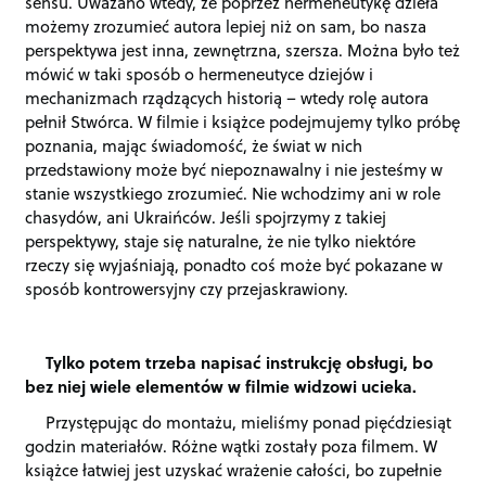
sensu. Uważano wtedy, że poprzez hermeneutykę dzieła
możemy zrozumieć autora lepiej niż on sam, bo nasza
perspektywa jest inna, zewnętrzna, szersza. Można było też
mówić w taki sposób o hermeneutyce dziejów i
mechanizmach rządzących historią – wtedy rolę autora
pełnił Stwórca. W filmie i książce podejmujemy tylko próbę
poznania, mając świadomość, że świat w nich
przedstawiony może być niepoznawalny i nie jesteśmy w
stanie wszystkiego zrozumieć. Nie wchodzimy ani w role
chasydów, ani Ukraińców. Jeśli spojrzymy z takiej
perspektywy, staje się naturalne, że nie tylko niektóre
rzeczy się wyjaśniają, ponadto coś może być pokazane w
sposób kontrowersyjny czy przejaskrawiony.
Tylko potem trzeba napisać instrukcję obsługi, bo
bez niej wiele elementów w filmie widzowi ucieka.
Przystępując do montażu, mieliśmy ponad pięćdziesiąt
godzin materiałów. Różne wątki zostały poza filmem. W
książce łatwiej jest uzyskać wrażenie całości, bo zupełnie