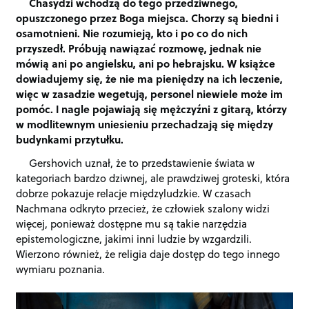
Chasydzi wchodzą do tego przedziwnego,
opuszczonego przez Boga miejsca. Chorzy są biedni i
osamotnieni. Nie rozumieją, kto i po co do nich
przyszedł. Próbują nawiązać rozmowę, jednak nie
mówią ani po angielsku, ani po hebrajsku. W książce
dowiadujemy się, że nie ma pieniędzy na ich leczenie,
więc w zasadzie wegetują, personel niewiele może im
pomóc. I nagle pojawiają się mężczyźni z gitarą, którzy
w modlitewnym uniesieniu przechadzają się między
budynkami przytułku.
Gershovich uznał, że to przedstawienie świata w
kategoriach bardzo dziwnej, ale prawdziwej groteski, która
dobrze pokazuje relacje międzyludzkie. W czasach
Nachmana odkryto przecież, że człowiek szalony widzi
więcej, ponieważ dostępne mu są takie narzędzia
epistemologiczne, jakimi inni ludzie by wzgardzili.
Wierzono również, że religia daje dostęp do tego innego
wymiaru poznania.