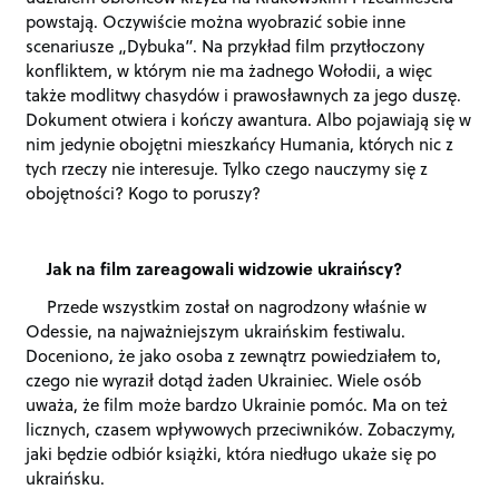
powstają. Oczywiście można wyobrazić sobie inne
scenariusze „Dybuka”. Na przykład film przytłoczony
konfliktem, w którym nie ma żadnego Wołodii, a więc
także modlitwy chasydów i prawosławnych za jego duszę.
Dokument otwiera i kończy awantura. Albo pojawiają się w
nim jedynie obojętni mieszkańcy Humania, których nic z
tych rzeczy nie interesuje. Tylko czego nauczymy się z
obojętności? Kogo to poruszy?
Jak na film zareagowali widzowie ukraińscy?
Przede wszystkim został on nagrodzony właśnie w
Odessie, na najważniejszym ukraińskim festiwalu.
Doceniono, że jako osoba z zewnątrz powiedziałem to,
czego nie wyraził dotąd żaden Ukrainiec. Wiele osób
uważa, że film może bardzo Ukrainie pomóc. Ma on też
licznych, czasem wpływowych przeciwników. Zobaczymy,
jaki będzie odbiór książki, która niedługo ukaże się po
ukraińsku.