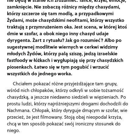
zamknięcie. Nie zobaczą różnicy między chasydami,
którzy szczerze się tam modlą, a przypadkowymi
Żydami, może chasydzkimi neofitami, którzy wszystko
traktują z przymrużeniem oka. Jest scena, w której ktoś
dmie w szofar, a obok niego inny chasyd udaje
dyrygenta. Żart z rytuału? Jak go rozumieć? Albo po
sugestywnej modlitwie wiernych w cerkwi widzimy
młodych Żydów, którzy palą sziszę, jedzą izraelskie
fastfoody w łóżkach i wygłupiają się przy chasydzkich
piosenkach. Łatwo się w tym pogubić i wrzucić
wszystkich do jednego worka.
Chciałem pokazać różne przyjeżdżające tam grupy,
wśród nich chłopaków, którzy odkryli w sobie tożsamość
chasydzką, a jeszcze niedawno siedzieli w więzieniach. Po
prostu ludzi, którzy najróżniejszymi drogami dochodzili do
Nachmana. Chłopak, który dyryguje dmącym w szofar, wie
przecież, że jest filmowany. Stoją obaj nieopodal krzyża,
chcą w ten sposób pokazać swój ironiczny stosunek do
niego.