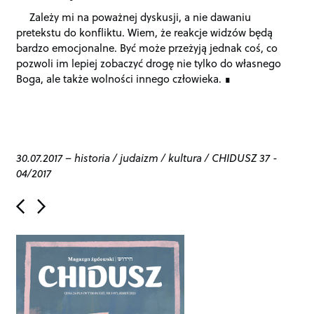
Zależy mi na poważnej dyskusji, a nie dawaniu
pretekstu do konfliktu. Wiem, że reakcje widzów będą
bardzo emocjonalne. Być może przeżyją jednak coś, co
pozwoli im lepiej zobaczyć drogę nie tylko do własnego
Boga, ale także wolności innego człowieka.
30.07.2017
–
historia
/
judaizm
/
kultura
/
CHIDUSZ 37 -
04/2017
P
o
s
t
n
a
v
i
g