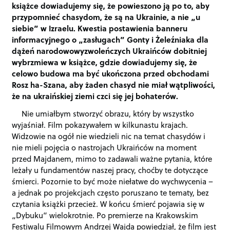
książce dowiadujemy się, że powieszono ją po to, aby
przypomnieć chasydom, że są na Ukrainie, a nie „u
siebie” w Izraelu. Kwestia postawienia banneru
informacyjnego o „zasługach” Gonty i Żeleźniaka dla
dążeń narodowowyzwoleńczych Ukraińców dobitniej
wybrzmiewa w książce, gdzie dowiadujemy się, że
celowo budowa ma być ukończona przed obchodami
Rosz ha-Szana, aby żaden chasyd nie miał wątpliwości,
że na ukraińskiej ziemi czci się jej bohaterów.
Nie umiałbym stworzyć obrazu, który by wszystko
wyjaśniał. Film pokazywałem w kilkunastu krajach.
Widzowie na ogół nie wiedzieli nic na temat chasydów i
nie mieli pojęcia o nastrojach Ukraińców na moment
przed Majdanem, mimo to zadawali ważne pytania, które
leżały u fundamentów naszej pracy, choćby te dotyczące
śmierci. Pozornie to być może niełatwe do wychwycenia –
a jednak po projekcjach często poruszano te tematy, bez
czytania książki przecież. W końcu śmierć pojawia się w
„Dybuku” wielokrotnie. Po premierze na Krakowskim
Festiwalu Filmowym Andrzej Wajda powiedział, że film jest