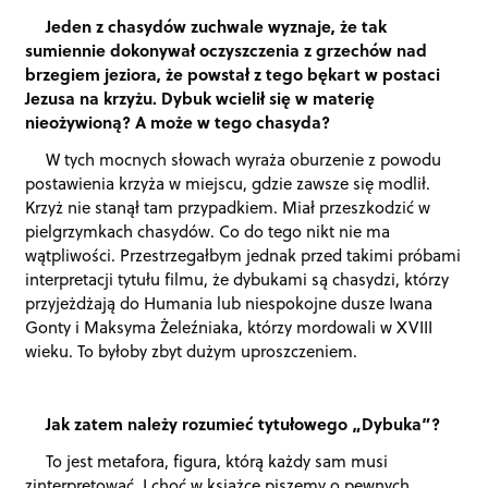
Jeden z chasydów zuchwale wyznaje, że tak
sumiennie dokonywał oczyszczenia z grzechów nad
brzegiem jeziora, że powstał z tego bękart w postaci
Jezusa na krzyżu. Dybuk wcielił się w materię
nieożywioną? A może w tego chasyda?
W tych mocnych słowach wyraża oburzenie z powodu
postawienia krzyża w miejscu, gdzie zawsze się modlił.
Krzyż nie stanął tam przypadkiem. Miał przeszkodzić w
pielgrzymkach chasydów. Co do tego nikt nie ma
wątpliwości. Przestrzegałbym jednak przed takimi próbami
interpretacji tytułu filmu, że dybukami są chasydzi, którzy
przyjeżdżają do Humania lub niespokojne dusze Iwana
Gonty i Maksyma Żeleźniaka, którzy mordowali w XVIII
wieku. To byłoby zbyt dużym uproszczeniem.
Jak zatem należy rozumieć tytułowego „Dybuka”?
To jest metafora, figura, którą każdy sam musi
zinterpretować. I choć w książce piszemy o pewnych