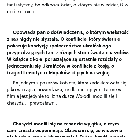
fantastyczny, bo odkrywa świat, o którym nie wiedział, iż w
ogóle istnieje.
Opowiada pan o doświadczeniu, o którym większość
z nas nigdy nie słyszała. O konflikcie, który świetnie
pokazuje kondycję społeczeństwa ukraińskiego i
przyjeżdżających tam z różnych stron świata chasydów.
W książce z kolei poruszające są ostatnie rozdziały o
jednoczeniu się Ukraińców w konflikcie z Rosją, o
tragedii młodych chłopaków idących na wojnę.
Po jednym z pokazów kobieta, która zadeklarowała się
jako wierząca, powiedziała, że dla niej optymistyczne w
filmie jest jedynie to, iż za duszę Wołodii modlili się i
chasydzi, i prawosławni.
Chasydzi modlili się na zasadzie wyjątku, o czym
sami zresztą wspominają. Obawiam się, że widzowie
nie będą w stanie ich zrozumieć. Tańce, krzyki, emocje,