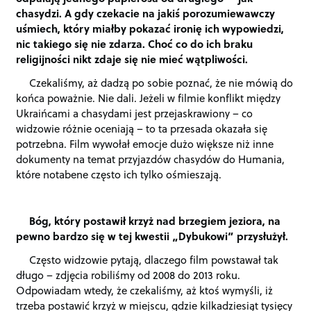
chasydzi. A gdy czekacie na jakiś porozumiewawczy
uśmiech, który miałby pokazać ironię ich wypowiedzi,
nic takiego się nie zdarza. Choć co do ich braku
religijności nikt zdaje się nie mieć wątpliwości.
Czekaliśmy, aż dadzą po sobie poznać, że nie mówią do
końca poważnie. Nie dali. Jeżeli w filmie konflikt między
Ukraińcami a chasydami jest przejaskrawiony – co
widzowie różnie oceniają – to ta przesada okazała się
potrzebna. Film wywołał emocje dużo większe niż inne
dokumenty na temat przyjazdów chasydów do Humania,
które notabene często ich tylko ośmieszają.
Bóg, który postawił krzyż nad brzegiem jeziora, na
pewno bardzo się w tej kwestii „Dybukowi” przysłużył.
Często widzowie pytają, dlaczego film powstawał tak
długo – zdjęcia robiliśmy od 2008 do 2013 roku.
Odpowiadam wtedy, że czekaliśmy, aż ktoś wymyśli, iż
trzeba postawić krzyż w miejscu, gdzie kilkadziesiąt tysięcy