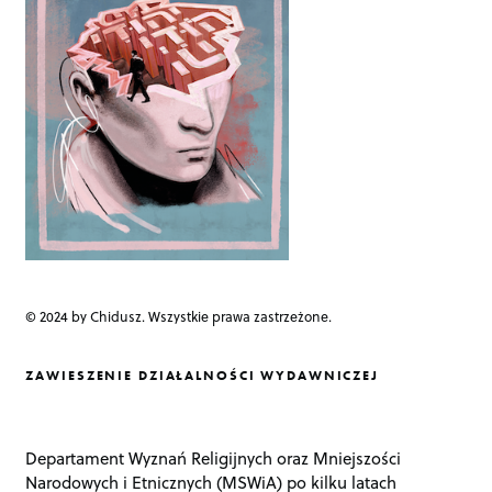
a
t
i
o
n
© 2024 by Chidusz. Wszystkie prawa zastrzeżone.
ZAWIESZENIE DZIAŁALNOŚCI WYDAWNICZEJ
Departament Wyznań Religijnych oraz Mniejszości
Narodowych i Etnicznych (MSWiA) po kilku latach