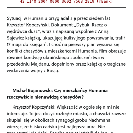
42 1140 2004 0000 3602 7568 2819 (mBank)
Sytuacji w Humaniu przyglądał się przez siedem lat
Krzysztof Kopczyński. Dokument „Dybuk. Rzecz o
wędrówce dusz”, wraz z napisaną wspólnie z Anną
Sajewicz książką, ukazującą kulisy jego powstawania, trafił
17 maja do księgarń. I choć na pierwszy plan wysuwa się
konflikt chasydów z mieszkańcami Humania, film obrazuje
również kondycję ukraińskiego społeczeństwa w
przededniu Majdanu, dopełniony przez książkę o tragiczne
wydarzenia wojny z Rosją.
Michał Bojanowski: Czy mieszkańcy Humania
rzeczywiście nienawidzą chasydów?
Krzysztof Kopczyński: Większość w ogóle się nimi nie
interesuje. To jest dosyć rozległe miasto, a chasydzi zawsze
skupiali się w okolicach synagogi grobu Nachmana,
wierząc, że blisko cadyka jest najlepsza aura. Nie
zapuszczali się dalej. Rzadko nawet jeździli do jaru, w