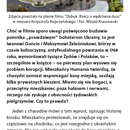
Zdjęcia powstały na planie filmu “Dybuk. Rzecz o wędrówce dusz”
w reżyserii Krzysztofa Kopczyńskiego / Fot. Witold Krassowski
Choć w filmie sporo uwagi poświęcono budowie
pomnika „prawdziwym” bohaterom Ukrainy, to jest
Iwanowi Goncie i Maksymowi Żeleźniakowi, którzy w
czasie koliszczyzny, antyfeudalnego powstania w 1768
roku, wymordowali tysiące Żydów i Polaków, to –
szczególnie w książce – na pierwszy plan wysuwa się
problem korupcji. Mieszkańcy Humania twierdzą, że
chasydzi zamiast wspomagać kasę miejską, zasilają
kilka prywatnych kieszeni. Miasto się nie bogaci, a
przeciętny mieszkaniec poza hałasem i nerwami,
niczego nie zyskuje z obecności żydowskich
pielgrzymów. Czy to prawda?
Jeden z chasydów mówi o tym wprost, opisując historię
kiosku. Mieszkańcy protestowali, że znajduje się on
częściowo na chodniku, co jest niezgodne z ukraińskim
prawem. Nic nie wpłynęło z tej okazji do kasy miejskiej, a