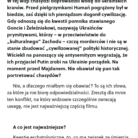
W tej wizji chasydzi doprowadzili wodę do ukraińskich
kranów. Przed pielgrzymkami Humań pogrążony był w
biedzie, zaś dzięki ich pieniądzom dogonił cywilizację.
Gdy odnoszą się do kwestii pomnika stawianego
Goncie i Żeleźniakowi, nazywają Ukraińców
prymitywami, którzy – w przeciwieństwie do
„kulturalnego” Zachodu – czczą morderców i nie są w
stanie zbudować „cywilizowanej” polityki historycznej.
Wściekli na panoszący się antysemityzm wygrażają, że
ich przyjaciel Putin zrobi na Ukrainie porządek. Na
moment przed Majdanem. Nie obawiał się pan tak
portretować chasydów?
Nie, a dlaczego miałbym się obawiać? To są ich słowa,
za które ja nie biorę odpowiedzialności. Zresztą dla mnie
ten konflikt, na który widzowie szczególnie zwracają
uwagę, nie jest najważniejszą częścią filmu.
A co jest najważniejsze?
Kwestie eschatologiczne, to, co ma związek ze śmiercią.