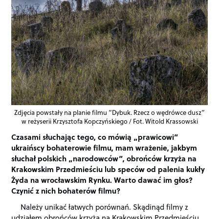
Zdjęcia powstały na planie filmu “Dybuk. Rzecz o wędrówce dusz”
w reżyserii Krzysztofa Kopczyńskiego / Fot. Witold Krassowski
Czasami słuchając tego, co mówią „prawicowi”
ukraińscy bohaterowie filmu, mam wrażenie, jakbym
słuchał polskich „narodowców”, obrońców krzyża na
Krakowskim Przedmieściu lub speców od palenia kukły
Żyda na wrocławskim Rynku. Warto dawać im głos?
Czynić z nich bohaterów filmu?
Należy unikać łatwych porównań. Skądinąd filmy z
udziałem obrońców krzyża na Krakowskim Przedmieściu