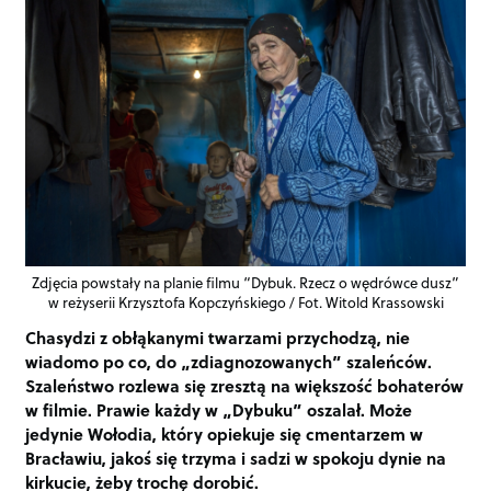
Zdjęcia powstały na planie filmu “Dybuk. Rzecz o wędrówce dusz”
w reżyserii Krzysztofa Kopczyńskiego / Fot. Witold Krassowski
Chasydzi z obłąkanymi twarzami przychodzą, nie
wiadomo po co, do „zdiagnozowanych” szaleńców.
Szaleństwo rozlewa się zresztą na większość bohaterów
w filmie. Prawie każdy w „Dybuku” oszalał. Może
jedynie Wołodia, który opiekuje się cmentarzem w
Bracławiu, jakoś się trzyma i sadzi w spokoju dynie na
kirkucie, żeby trochę dorobić.