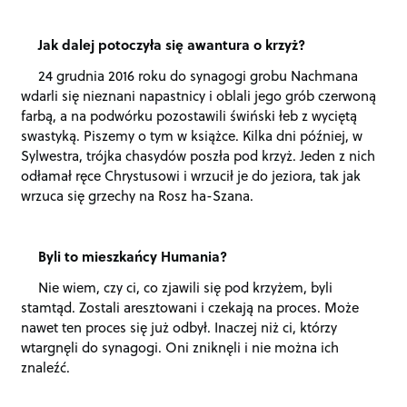
Jak dalej potoczyła się awantura o krzyż?
24 grudnia 2016 roku do synagogi grobu Nachmana
wdarli się nieznani napastnicy i oblali jego grób czerwoną
farbą, a na podwórku pozostawili świński łeb z wyciętą
swastyką. Piszemy o tym w książce. Kilka dni później, w
Sylwestra, trójka chasydów poszła pod krzyż. Jeden z nich
odłamał ręce Chrystusowi i wrzucił je do jeziora, tak jak
wrzuca się grzechy na Rosz ha-Szana.
Byli to mieszkańcy Humania?
Nie wiem, czy ci, co zjawili się pod krzyżem, byli
stamtąd. Zostali aresztowani i czekają na proces. Może
nawet ten proces się już odbył. Inaczej niż ci, którzy
wtargnęli do synagogi. Oni zniknęli i nie można ich
znaleźć.