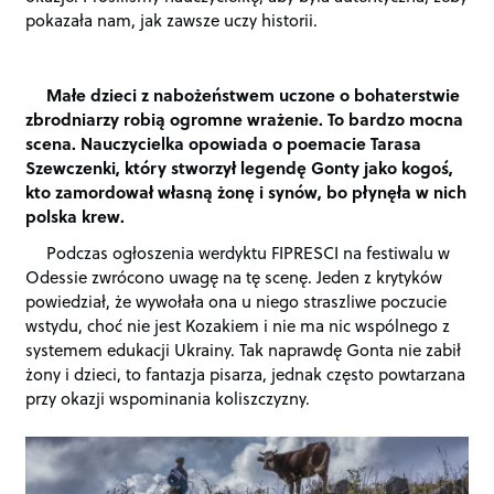
pokazała nam, jak zawsze uczy historii.
Małe dzieci z nabożeństwem uczone o bohaterstwie
zbrodniarzy robią ogromne wrażenie. To bardzo mocna
scena. Nauczycielka opowiada o poemacie Tarasa
Szewczenki, który stworzył legendę Gonty jako kogoś,
kto zamordował własną żonę i synów, bo płynęła w nich
polska krew.
Podczas ogłoszenia werdyktu FIPRESCI na festiwalu w
Odessie zwrócono uwagę na tę scenę. Jeden z krytyków
powiedział, że wywołała ona u niego straszliwe poczucie
wstydu, choć nie jest Kozakiem i nie ma nic wspólnego z
systemem edukacji Ukrainy. Tak naprawdę Gonta nie zabił
żony i dzieci, to fantazja pisarza, jednak często powtarzana
przy okazji wspominania koliszczyzny.