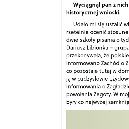
Wyciągnął pan z nich
historycznej wnioski.
Udało mi się ustalić 
rzetelnie ocenić stosune
dwie szkoły pisania o tyc
Dariusz Libionka – grup
przekonywała, że polski
informowano Zachód o Zag
co pozostaje tutaj w domy
ją w cudzysłowie „żydow
informowania o Zagładzie
powołania Żegoty. W moj
były co najwyżej zamknię