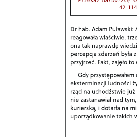
Przekaż 
darowiznę n
42 11
Dr hab. Adam Puławski: A
reagowała właściwie, tr
ona tak naprawdę wiedzia
percepcja zdarzeń była 
przyjrzeć. Fakt, zajęło t
Gdy przystępowałem d
eksterminacji ludności ż
rząd na uchodźstwie już 
nie zastanawiał nad tym,
kurierską, i dotarła na 
uporządkowanie takich 