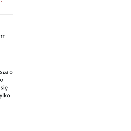
: 

zym
sza o
to
 się
ylko