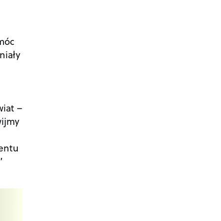
 móc
niały
wiat –
wijmy
mentu
”