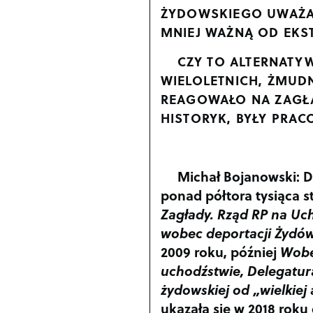
ŻYDOWSKIEGO UWAŻAŁ
MNIEJ WAŻNĄ OD EKS
CZY TO ALTERNATYW
WIELOLETNICH, ŻMUDN
REAGOWAŁO NA ZAGŁA
HISTORYK, BYŁY PRAC
Michał Bojanowski:
D
ponad półtora tysiąca s
Zagłady. Rząd RP na Uc
wobec deportacji Żydów
2009 roku, później
Wobe
uchodźstwie, Delegatura
żydowskiej od „wielkiej
ukazała się w 2018 rok