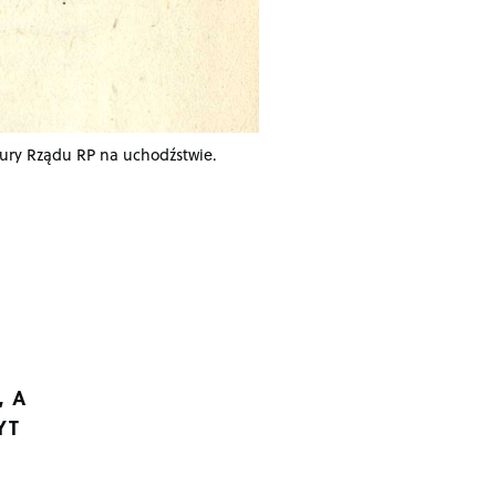
zury Rządu RP na uchodźstwie.
, A
YT