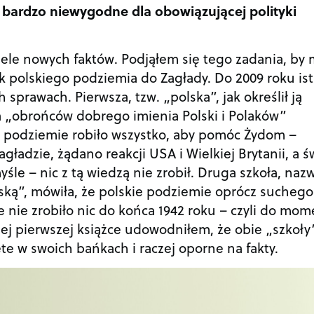
 bardzo niewygodne dla obowiązującej polityki
wiele nowych faktów. Podjąłem się tego zadania, by
k polskiego podziemia do Zagłady. Do 2009 roku ist
h sprawach. Pierwsza, tzw. „polska”, jak określił ją
a „obrońców dobrego imienia Polski i Polaków”
e podziemie robiło wszystko, aby pomóc Żydom –
ładzie, żądano reakcji USA i Wielkiej Brytanii, a ś
śle – nic z tą wiedzą nie zrobił. Druga szkoła, naz
ską”, mówiła, że polskie podziemie oprócz suchego
 nie zrobiło nic do końca 1942 roku – czyli do mo
ej pierwszej książce udowodniłem, że obie „szkoły
te w swoich bańkach i raczej oporne na fakty.