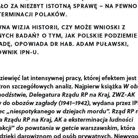
O ZA NIEZBYT ISTOTNĄ SPRAWĘ – NA PEWNO
TERMINACJI POLAKÓW.
NA WIZJA HISTORII, CZY MOŻE WNIOSKI Z
YCH BADAŃ? O TYM, JAK POLSKIE PODZIEMIE
DĘ, OPOWIADA DR HAB. ADAM PUŁAWSKI,
OWNIK IPN-U.
ziewięć lat intensywnej pracy, której efektem jest
tron szczegółowych analiz. Najpierw książka
W ob
hodźstwie, Delegatura Rządu RP na Kraj, ZWZ-AK
 do obozów zagłady (1941–1942)
,
wydana przez I
c „niespotykanego w dziejach mordu”. Rząd RP 
 Rządu RP na Kraj, AK a eksterminacja ludności
 akcji” do powstania w getcie warszawskim
, która
u dzięki darowiznom od osób prywatnych. Niewyg