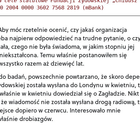
a cele statutowe
 Fundacji Żydowskiej „Chidusz"
40 2004 0000 3602 7568 2819 (mBank)
by móc rzetelnie ocenić, czy jakaś organizacja
zeba najpierw odpowiedzieć na trudne pytanie, o c
ła, czego nie była świadoma, w jakim stopniu jej
zniekształcona. Temu właśnie postanowiłem się
o wszystko razem aż dziewięć lat.
o badań, powszechnie powtarzano, że skoro depe
ydowskiej została wysłana do Londynu w kwietniu, 
właśnie w kwietniu dowiedział się o Zagładzie. Nikt
 że wiadomość nie została wysłana drogą radiową, t
miejsce dopiero w czerwcu. Interesowało mnie
właśnie drobiazgów.