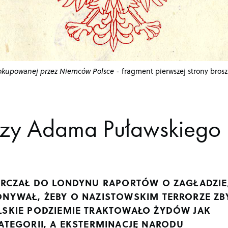
okupowanej przez Niemców Polsce
- fragment pierwszej strony bros
ezy Adama Puławskiego
TARCZAŁ DO LONDYNU RAPORTÓW O ZAGŁADZIE
ONYWAŁ, ŻEBY O NAZISTOWSKIM TERRORZE ZB
LSKIE PODZIEMIE TRAKTOWAŁO ŻYDÓW JAK
ATEGORII, A EKSTERMINACJĘ NARODU