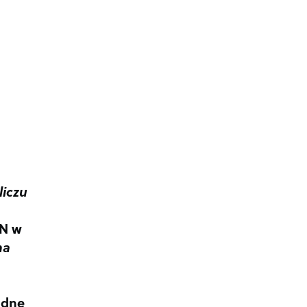
liczu
PN w
na
odne