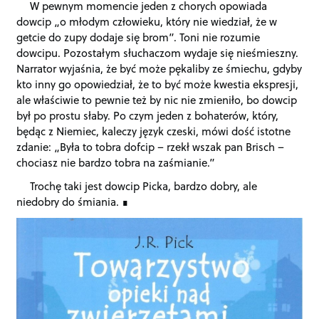
W pewnym momencie jeden z chorych opowiada
dowcip „o młodym człowieku, który nie wiedział, że w
getcie do zupy dodaje się brom”. Toni nie rozumie
dowcipu. Pozostałym słuchaczom wydaje się nieśmieszny.
Narrator wyjaśnia, że być może pękaliby ze śmiechu, gdyby
kto inny go opowiedział, że to być może kwestia ekspresji,
ale właściwie to pewnie też by nic nie zmieniło, bo dowcip
był po prostu słaby. Po czym jeden z bohaterów, który,
będąc z Niemiec, kaleczy język czeski, mówi dość istotne
zdanie: „Była to tobra dofcip – rzekł wszak pan Brisch –
chociasz nie bardzo tobra na zaśmianie.”
Trochę taki jest dowcip Picka, bardzo dobry, ale
niedobry do śmiania.