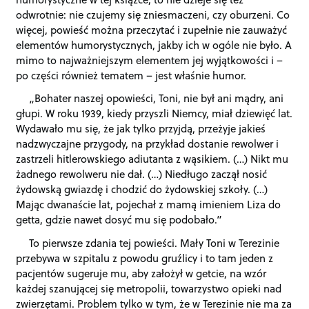
odwrotnie: nie czujemy się zniesmaczeni, czy oburzeni. Co
więcej, powieść można przeczytać i zupełnie nie zauważyć
elementów humorystycznych, jakby ich w ogóle nie było. A
mimo to najważniejszym elementem jej wyjątkowości i –
po części również tematem – jest właśnie humor.
„Bohater naszej opowieści, Toni, nie był ani mądry, ani
głupi. W roku 1939, kiedy przyszli Niemcy, miał dziewięć lat.
Wydawało mu się, że jak tylko przyjdą, przeżyje jakieś
nadzwyczajne przygody, na przykład dostanie rewolwer i
zastrzeli hitlerowskiego adiutanta z wąsikiem. (…) Nikt mu
żadnego rewolweru nie dał. (…) Niedługo zaczął nosić
żydowską gwiazdę i chodzić do żydowskiej szkoły. (…)
Mając dwanaście lat, pojechał z mamą imieniem Liza do
getta, gdzie nawet dosyć mu się podobało.”
To pierwsze zdania tej powieści. Mały Toni w Terezinie
przebywa w szpitalu z powodu gruźlicy i to tam jeden z
pacjentów sugeruje mu, aby założył w getcie, na wzór
każdej szanującej się metropolii, towarzystwo opieki nad
zwierzętami. Problem tylko w tym, że w Terezinie nie ma za