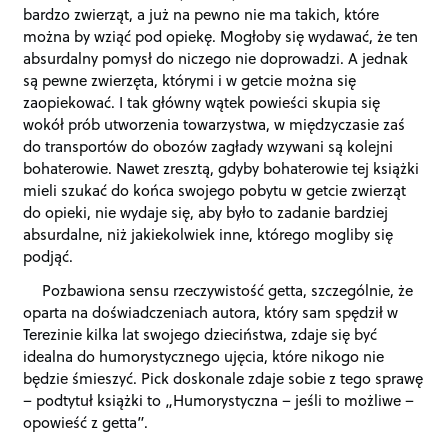
bardzo zwierząt, a już na pewno nie ma takich, które
można by wziąć pod opiekę. Mogłoby się wydawać, że ten
absurdalny pomysł do niczego nie doprowadzi. A jednak
są pewne zwierzęta, którymi i w getcie można się
zaopiekować. I tak główny wątek powieści skupia się
wokół prób utworzenia towarzystwa, w międzyczasie zaś
do transportów do obozów zagłady wzywani są kolejni
bohaterowie. Nawet zresztą, gdyby bohaterowie tej książki
mieli szukać do końca swojego pobytu w getcie zwierząt
do opieki, nie wydaje się, aby było to zadanie bardziej
absurdalne, niż jakiekolwiek inne, którego mogliby się
podjąć.
Pozbawiona sensu rzeczywistość getta, szczególnie, że
oparta na doświadczeniach autora, który sam spędził w
Terezinie kilka lat swojego dzieciństwa, zdaje się być
idealna do humorystycznego ujęcia, które nikogo nie
będzie śmieszyć. Pick doskonale zdaje sobie z tego sprawę
– podtytuł książki to „Humorystyczna – jeśli to możliwe –
opowieść z getta”.