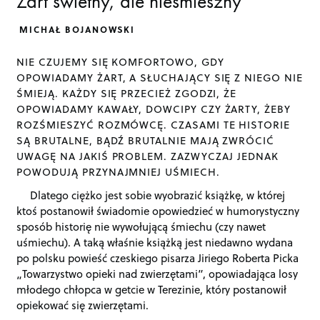
Żart świetny, ale nieśmieszny
MICHAŁ BOJANOWSKI
NIE CZUJEMY SIĘ KOMFORTOWO, GDY
OPOWIADAMY ŻART, A SŁUCHAJĄCY SIĘ Z NIEGO NIE
ŚMIEJĄ. KAŻDY SIĘ PRZECIEŻ ZGODZI, ŻE
OPOWIADAMY KAWAŁY, DOWCIPY CZY ŻARTY, ŻEBY
ROZŚMIESZYĆ ROZMÓWCĘ. CZASAMI TE HISTORIE
SĄ BRUTALNE, BĄDŹ BRUTALNIE MAJĄ ZWRÓCIĆ
UWAGĘ NA JAKIŚ PROBLEM. ZAZWYCZAJ JEDNAK
POWODUJĄ PRZYNAJMNIEJ UŚMIECH.
Dlatego ciężko jest sobie wyobrazić książkę, w której
ktoś postanowił świadomie opowiedzieć w humorystyczny
sposób historię nie wywołującą śmiechu (czy nawet
uśmiechu). A taką właśnie książką jest niedawno wydana
po polsku powieść czeskiego pisarza Jiriego Roberta Picka
„Towarzystwo opieki nad zwierzętami”, opowiadająca losy
młodego chłopca w getcie w Terezinie, który postanowił
opiekować się zwierzętami.