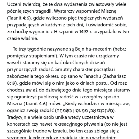
Uczeni twierdzą, że te dwa wydarzenia zwiastowały wiele
późniejszych tragedii. Wystarczy wspomnieć Misznę
(Taanit 4:6), gdzie wyliczono pięć tragicznych wydarzeń
przypadających w każdym z tych dni, i uświadomić sobie,
że choćby wygnanie z Hiszpanii w 1492 r. przypadało w tym
czasie właśnie.
Te trzy tygodnie nazywane są Bejn ha-mecarim (hebr.:
pomiędzy strapieniami). W tym czasie nie urządzamy
wesel i staramy się unikać określonych działań
przynoszących radość. Smutny charakter początku i
zakończenia tego okresu opisano w Tanachu (Zachariasz
8:19), gdzie mówi się o nim jako o dniach postu. Od rosz
chodesz aw aż do dziewiątego dnia tego miesiąca staramy
się ograniczyć publiczną radość w szczególny sposób.
Miszna (Taanit 4:6) mówi: „Kiedy wchodzisz w miesiąc aw,
ogranicz swoją radość (מִשֶּׁנִּכְנַס אָב, מְמַעֲטִין בְּשִׂמְחָה).
Tradycyjnie wiele osób unika wtedy uczestnictwa w
koncertach czy nawet rekreacyjnego pływania (co nie jest
szczególnie trudne w Izraelu, bo ten czas zbiega się z
sezonem, kiedy meduzy znajdują się na wschodnim