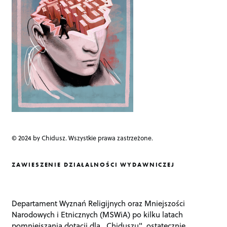
t
i
o
n
© 2024 by Chidusz. Wszystkie prawa zastrzeżone.
ZAWIESZENIE DZIAŁALNOŚCI WYDAWNICZEJ
Departament Wyznań Religijnych oraz Mniejszości
Narodowych i Etnicznych (MSWiA) po kilku latach
pomniejszania dotacji dla „Chiduszu", ostatecznie