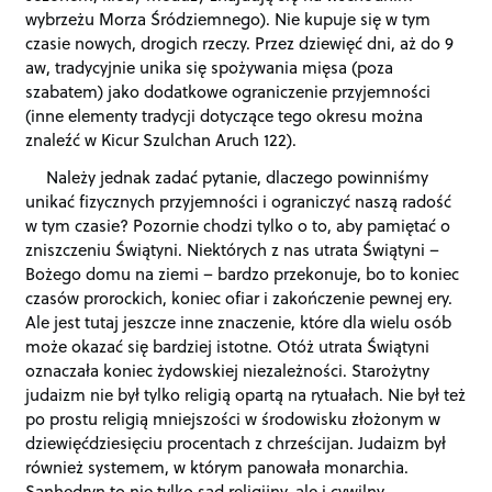
wybrzeżu Morza Śródziemnego). Nie kupuje się w tym
czasie nowych, drogich rzeczy. Przez dziewięć dni, aż do 9
aw, tradycyjnie unika się spożywania mięsa (poza
szabatem) jako dodatkowe ograniczenie przyjemności
(inne elementy tradycji dotyczące tego okresu można
znaleźć w Kicur Szulchan Aruch 122).
Należy jednak zadać pytanie, dlaczego powinniśmy
unikać fizycznych przyjemności i ograniczyć naszą radość
w tym czasie? Pozornie chodzi tylko o to, aby pamiętać o
zniszczeniu Świątyni. Niektórych z nas utrata Świątyni –
Bożego domu na ziemi – bardzo przekonuje, bo to koniec
czasów prorockich, koniec ofiar i zakończenie pewnej ery.
Ale jest tutaj jeszcze inne znaczenie, które dla wielu osób
może okazać się bardziej istotne. Otóż utrata Świątyni
oznaczała koniec żydowskiej niezależności. Starożytny
judaizm nie był tylko religią opartą na rytuałach. Nie był też
po prostu religią mniejszości w środowisku złożonym w
dziewięćdziesięciu procentach z chrześcijan. Judaizm był
również systemem, w którym panowała monarchia.
Sanhedryn to nie tylko sąd religijny, ale i cywilny.