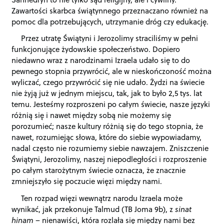
Zawartości skarbca świątynnego przeznaczano również na
pomoc dla potrzebujących, utrzymanie dróg czy edukację.
Przez utratę Świątyni i Jerozolimy straciliśmy w pełni
funkcjonujące żydowskie społeczeństwo. Dopiero
niedawno wraz z narodzinami Izraela udało się to do
pewnego stopnia przywrócić, ale w nieskończoność można
wyliczać, czego przywrócić się nie udało. Żydzi na świecie
nie żyją już w jednym miejscu, tak, jak to było 2,5 tys. lat
temu. Jesteśmy rozproszeni po całym świecie, nasze języki
różnią się i nawet między sobą nie możemy się
porozumieć; nasze kultury różnią się do tego stopnia, że
nawet, rozumiejąc słowa, które do siebie wypowiadamy,
nadal często nie rozumiemy siebie nawzajem. Zniszczenie
Świątyni, Jerozolimy, naszej niepodległości i rozproszenie
po całym starożytnym świecie oznacza, że znacznie
zmniejszyło się poczucie więzi między nami.
Ten rozpad więzi wewnątrz narodu Izraela może
wynikać, jak przekonuje Talmud (TB Joma 9b), z
sinat
hinam
– nienawiści, która rozlała się między nami bez