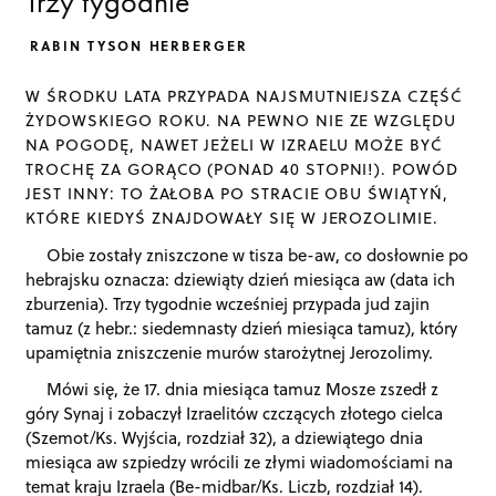
Trzy tygodnie
RABIN TYSON HERBERGER
W ŚRODKU LATA PRZYPADA NAJSMUTNIEJSZA CZĘŚĆ
ŻYDOWSKIEGO ROKU. NA PEWNO NIE ZE WZGLĘDU
NA POGODĘ, NAWET JEŻELI W IZRAELU MOŻE BYĆ
TROCHĘ ZA GORĄCO (PONAD 40 STOPNI!). POWÓD
JEST INNY: TO ŻAŁOBA PO STRACIE OBU ŚWIĄTYŃ,
KTÓRE KIEDYŚ ZNAJDOWAŁY SIĘ W JEROZOLIMIE.
Obie zostały zniszczone w tisza be-aw, co dosłownie po
hebrajsku oznacza: dziewiąty dzień miesiąca aw (data ich
zburzenia). Trzy tygodnie wcześniej przypada jud zajin
tamuz (z hebr.: siedemnasty dzień miesiąca tamuz), który
upamiętnia zniszczenie murów starożytnej Jerozolimy.
Mówi się, że 17. dnia miesiąca tamuz Mosze zszedł z
góry Synaj i zobaczył Izraelitów czczących złotego cielca
(Szemot/Ks. Wyjścia, rozdział 32), a dziewiątego dnia
miesiąca aw szpiedzy wrócili ze złymi wiadomościami na
temat kraju Izraela (Be-midbar/Ks. Liczb, rozdział 14).