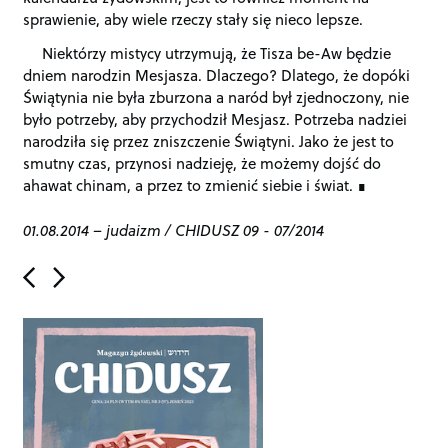
sprawienie, aby wiele rzeczy stały się nieco lepsze.
Niektórzy mistycy utrzymują, że Tisza be-Aw będzie
dniem narodzin Mesjasza. Dlaczego? Dlatego, że dopóki
Świątynia nie była zburzona a naród był zjednoczony, nie
było potrzeby, aby przychodził Mesjasz. Potrzeba nadziei
narodziła się przez zniszczenie Świątyni. Jako że jest to
smutny czas, przynosi nadzieję, że możemy dojść do
ahawat chinam, a przez to zmienić siebie i świat.
01.08.2014
–
judaizm
/
CHIDUSZ 09 - 07/2014
P
o
s
t
n
a
v
i
g
a