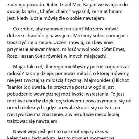
żadnego powodu. Rabin Izrael Meir Kagan we wstępie do
swojej książki „Chafec chaim” wyjaśnił, że sinat hinam
jest, kiedy ludzie mówią źle o sobie nawzajem.
Co zrobić, aby naprawić ten stan? Możemy mówić
dobrze i chwalić się nawzajem. Możemy sobie pomagać i
troszczyć się o siebie. Uczeni mówią, że zbawienie
przyniesie
ahawat hinam
, miłość w wolności (Sfat Emet,
Rosz Haszan 5641; również w innych miejscach).
Mając taki cel, dlaczego mielibyśmy pościć i ograniczać
radość? Tak się dzieje, ponieważ miłość, o której mówimy,
nie jest zwyczajną miłością fizyczną. Majmonides (Hilchot
Taaniot 5:1) uważa, że przyczyną postu w ogóle jest
pobudzenie wewnętrznej możliwości wzrastania. To jest
możliwe choćby dzięki częściowemu powstrzymaniu się od
uciech cielesnych, gdyż pozwala skupić się na tym, co
rzeczywiście ma znaczenie, a w rezultacie nieco lepiej
traktować się nawzajem.
Nawet więc jeśli jest to najsmutniejszy czas w
kalendarzu żydowskim, jest to również moment na