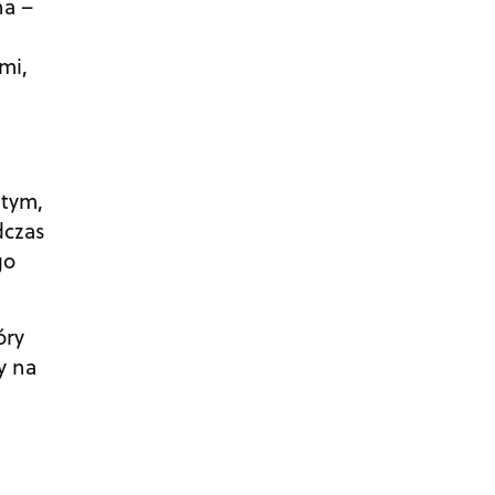
na –
mi,
 tym,
dczas
go
óry
y na