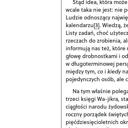
Stąd idea, która może
wcale taka nie jest: nie
Ludzie odnoszący najwię
kalendarzu
[3]
. Wiedzą, ż
Listy zadań, choć użytec
rzeczach do zrobienia, a
informują nas też, które 
głowę drobnostkami i odw
w długoterminowej persp
między tym,
co
i
kiedy
na
pojedynczych osób, ale ca
Na tym właśnie polega
trzeci księgi Wa-jikra, s
ciągłości narodu żydowsk
roczny porządek świętyc
pięćdziesięcioletnich ok