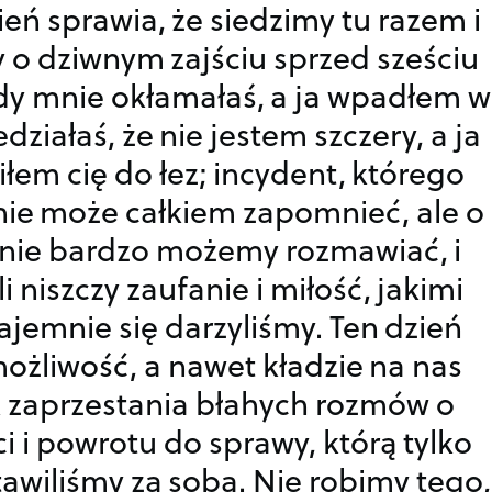
eń sprawia, że siedzimy tu razem i
o dziwnym zajściu sprzed sześciu
edy mnie okłamałaś, a ja wpadłem w
edziałaś, że nie jestem szczery, a ja
em cię do łez; incydent, którego
nie może całkiem zapomnieć, ale o
 nie bardzo możemy rozmawiać, i
i niszczy zaufanie i miłość, jakimi
jemnie się darzyliśmy. Ten dzień
ożliwość, a nawet kładzie na nas
 zaprzestania błahych rozmów o
i i powrotu do sprawy, którą tylko
awiliśmy za sobą. Nie robimy tego,