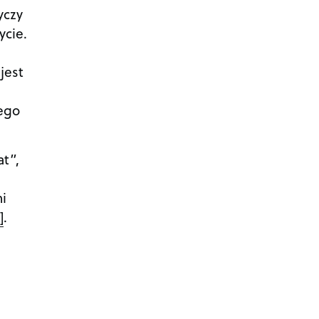
yczy
ycie.
jest
tego
at”,
i
]
.