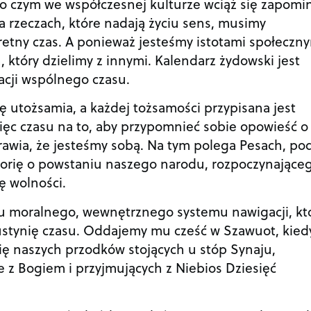
 o czym we współczesnej kulturze wciąż się zapomi
na rzeczach, które nadają życiu sens, musimy
retny czas. A ponieważ jesteśmy istotami społeczny
, który dzielimy z innymi. Kalendarz żydowski jest
acji wspólnego czasu.
ię utożsamia, a każdej tożsamości przypisana jest
ięc czasu na to, aby przypomnieć sobie opowieść o
rawia, że jesteśmy sobą. Na tym polega Pesach, po
orię o powstaniu naszego narodu, rozpoczynające
ę wolności.
 moralnego, wewnętrznego systemu nawigacji, kt
stynię czasu. Oddajemy mu cześć w Szawuot, kied
ę naszych przodków stojących u stóp Synaju,
 z Bogiem i przyjmujących z Niebios Dziesięć