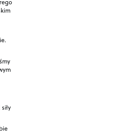
drego
skim
ie.
eśmy
owym
siły
bie