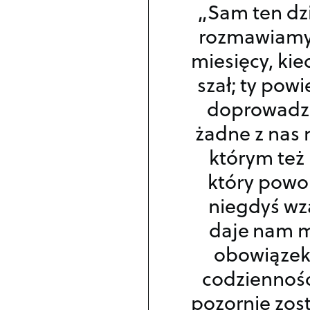
„Sam ten dzi
rozmawiamy 
miesięcy, ki
szał; ty powi
doprowadził
żadne z nas 
którym też
który powol
niegdyś wza
daje nam m
obowiązek
codziennośc
pozornie zost