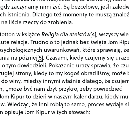
gdy zaczynamy nimi żyć. Są bezcelowe, jeśli zaled
ch istnienia. Dlatego też momenty te muszą znaleź
 na liście rzeczy do zrobienia.
Botton w książce
Religia dla ateistów
[4]
, wszyscy wi
ute relacje. Trudno o to jednak bez święta Jom Kip
 psychologicznych uwarunkowań, które sprawiają, ż
ania na później
[5]
. Czasami, kiedy czujemy się uraże
ę o tym dowiedzieli. Pokazanie urazy sprawia, że cz
drugiej strony, kiedy to my kogoś obraziliśmy, może 
do winy, między innymi właśnie dlatego, że czujem
on, „może być nam zbyt przykro, żeby powiedzieć
Jom Kipur to dzień w naszym kalendarzu, kiedy m
. Wiedząc, że inni robią to samo, proces wydaje s
on opisuje Jom Kipur w tych słowach: