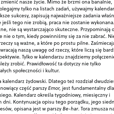
 zmienić nasze życie. Mimo że brzmi ona banalnie,
 polegajmy tylko na listach zadań, używajmy kalendar
ksze sukcesy, zapisują najważniejsze zadania właśn
e jeśli tego nie zrobią, praca nie zostanie wykonana
zne, nie są wystarczająco skuteczne. Przypominają 
le nie o tym, kiedy powinniśmy się za nie zabrać. Ni
rzeczy są ważne, a które po prostu pilne. Zaśmiecaj
racają naszą uwagę od rzeczy, które liczą się bard
ektywie. Tylko w kalendarzu znajdziemy połączeni
leży zrobić. Prawidłowość ta dotyczy nie tylko
łych społeczności i kultur.
 kalendarz żydowski. Dlatego też rozdział dwudzie
tanowiący część parszy
Emor,
jest fundamentalny dla
iego. Kalendarz określa tygodniowy, miesięczny i
h dni. Kontynuacja opisu tego porządku, jego siedm
resów, opisana jest w parszy
Be-har
. Tora zmusza na