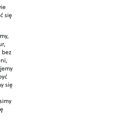
wie
ć się
emy,
ur,
e bez
ni,
ujemy
być
y się
usimy
ię