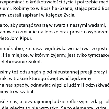
zypominać o krótkotrwałości życia i potrzebie mą
ziemi. Robimy to w Rosz ha-Szana, stając przed Bo
my zostali zapisani w Księdze Życia.
 to, aby stanąć twarzą w twarz z naszymi wadami,
tanowić o zmianie na lepsze oraz prosić o wybaczen
ięto Jom Kipur.
nać sobie, że nasza wędrówka wciąż trwa, że jest
, i że miejsce, w którym żyjemy, jest tylko tymczas
elebrowanie Sukot.
imy też odsunąć się od nieustannej presji pracy i
nek, w trakcie którego świętować będziemy
na nas spadły, odnawiać więzi z ludźmi i odzyskiwać 
imy to w szabat.
ć z nas, a przynajmniej ludzie refleksyjni, zdają so
. Ale wiedza to nie wszystko. Są to elementy, które