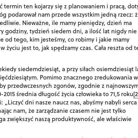
 termin ten kojarzy się z planowaniem i pracą, dot
Bóg podarował nam przede wszystkim jedną rzecz: ż
iedliwie. Nieważne, ile mamy pieniędzy, dzień ma
 godziny, tydzień siedem dni, a ilość lat nigdy nie 
ie od tego, kim jesteśmy, co robimy i jakie mamy
w życiu jest to, jak spędzamy czas. Cała reszta od 
ekiedy siedemdziesiąt, a przy siłach osiemdziesiąt l
więćdziesiątym. Pomimo znacznego zredukowania w
czby przedwczesnych zgonów, zgodnie z najnowszym
-2015 średnia długość życia człowieka to 71,5 roku
[2
: „Liczyć dni nasze naucz nas, abyśmy nabyli serca
jąc nam, że zarządzanie czasem nie jest tylko
a zwiększyć naszą produktywność, ale właściwie