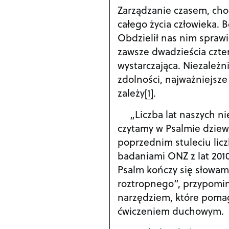
Zarządzanie czasem, choć
całego życia człowieka. 
Obdzielił nas nim spraw
zawsze dwadzieścia cztery
wystarczająca. Niezależn
zdolności, najważniejsze 
zależy
[1]
.
„Liczba lat naszych ni
czytamy w Psalmie dzie
poprzednim stuleciu li
badaniami ONZ z lat 2010
Psalm kończy się słowami
roztropnego”, przypomina
narzędziem, które pomag
ćwiczeniem duchowym.