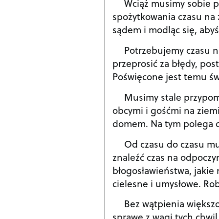
Wciąż musimy sobie pr
spożytkowania czasu na 
sądem i modląc się, abyś
Potrzebujemy czasu na
przeprosić za błędy, pos
Poświęcone jest temu św
Musimy stale przypomi
obcymi i gośćmi na ziemi
domem. Na tym polega c
Od czasu do czasu mus
znaleźć czas na odpoczy
błogosławieństwa, jakie 
cielesne i umysłowe. Rob
Bez wątpienia większoś
sprawę z wagi tych chwil