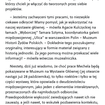
którzy chcieli je włączyć do tworzonych przez siebie
projektów.
– Jesteśmy zachwyceni tymi pracami, to niezwykle
ciekawe odkrycie! Mamy pomysł, jak je wykorzystać na
naszej wystawie głównej. – mówiła Agacie Kulczyckiej na
łamach „Wyborczej” Tamara Sztyma, koordynatorka galerii
międzywojennej „Ulica” w warszawskim Polin – Muzeum
Historii Żydów Polskich. – Dokładnie tego poszukujemy:
oryginalny, interesujący w formie materiał związany z
historią jednostki. Za jego pomocą można przekazać wiele
informacji! – mówiła wówczas muzealniczka.
Niestety, dziś już wiadomo, że choć prace Mechela będą
pokazywane w Muzeum na Wystawie Głównej (jej otwarcie
nastąpi już 28 października), to tylko niektóre i tylko w tej
części wystawy, która opowiada o dwudziestoleciu
międzywojennym, jako jeden z elementów interaktywnych,
przeznaczonych dla najmłodszych odbiorców.
Prawdopodobnie większość zwiedzających nawet ich nie
zauważy, a jeśli nawet, to wskutek pozbawienia kontekstu,