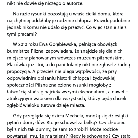
nikt nie dowie się niczego o autorze.
Na razie rysunki pozostają u właścicielki domu, która
najchętniej oddałaby je rodzinie chłopca. Prawdopodobnie
jednak nikomu nie udało się przeżyć. Co więc stanie się z
tymi pracami?
W 2010 roku Ewa Gołębiewska, pełniąca obowiązki
burmistrza Pilzna, zapowiadała, że znajdzie się dla nich
miejsce w planowanym wówczas muzeum pilzneńskim.
Placówka już stoi, a do pani Jolanty nikt nie zgłosił z żadną
propozycją. A przecież nie ulega wątpliwości, że przy
odpowiednim opisaniu historii chłopca i żydowskiej
społeczności Pilzna znalezione rysunki mogłoby z
łatwością stać się najciekawszymi eksponatami, a nawet –
atrakcyjnym wabikiem dla wszystkich, którzy będą chcieli
zgłębić wielokulturowe dzieje miasta.
Gdy przegląda się dzieła Mechela, mnożą się dziesiątki
pytań i domysłów. Kto je schował za belką? Czy chłopiec
był z nich tak dumny, że sam to zrobił? Może rodzice
powtarzali mu, że ma talent? Kiedy je schowano? Czy stało