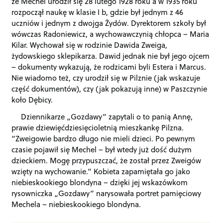
że Mechel urodził się 28 lutego 1928 roku a w 1935 roku
rozpoczął naukę w klasie I b, gdzie był jednym z 46
uczniów i jednym z dwojga Żydów. Dyrektorem szkoły był
wówczas Radoniewicz, a wychowawczynią chłopca – Maria
Kilar. Wychował się w rodzinie Dawida Zweiga,
żydowskiego sklepikarza. Dawid jednak nie był jego ojcem
– dokumenty wykazują, że rodzicami byli Estera i Marcus.
Nie wiadomo też, czy urodził się w Pilznie (jak wskazuje
część dokumentów), czy (jak pokazują inne) w Paszczynie
koło Dębicy.
Dziennikarze „Gozdawy” zapytali o to panią Annę,
prawie dziewięćdziesięcioletnią mieszkankę Pilzna.
“Zweigowie bardzo długo nie mieli dzieci. Po pewnym
czasie pojawił się Mechel – był wtedy już dość dużym
dzieckiem. Mogę przypuszczać, że został przez Zweigów
wzięty na wychowanie.” Kobieta zapamiętała go jako
niebieskookiego blondyna – dzięki jej wskazówkom
rysowniczka „Gozdawy” narysowała portret pamięciowy
Mechela – niebieskookiego blondyna.