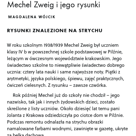
Mechel Zweig i jego rysunki
MAGDALENA WÓJCIK
RYSUNKI ZNALEZIONE NA STRYCHU
W roku szkolnym 1938/1939 Mechel Zweig był uczniem
klasy IV b w powszechnej szkole podstawowej w Pilźnie,
leżącym w ówczesnym województwie krakowskim. Jego
świadectwo szkolne to niewątpliwie świadectwo dobrego
ucznia: cztery lata nauki i same najwyższe noty. Piątki z
arytmetyki, języka polskiego, śpiewu, zajęć praktycznych,
ćwiczeń cielesnych. Z rysunku – zawsze czwórka.
Rok później Mechel już do szkoły nie chodził – jego
nazwisko, tak jak i innych żydowskich dzieci, zostało
skreślone z listy uczniów. Około dziesięć lat temu pani
Jolanta z Krakowa odziedziczyła po ciotce dom w Pilźnie.
Podczas remontu odnalazła na strychu obrazki
namalowane farbami wodnymi, zawinięte w gazetę, ukryte
za belką dachową.