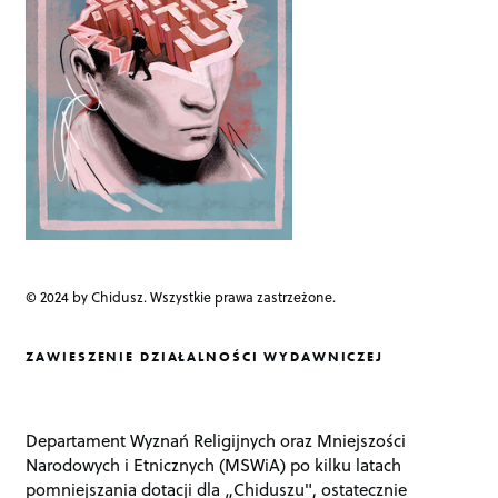
t
i
o
n
© 2024 by Chidusz. Wszystkie prawa zastrzeżone.
ZAWIESZENIE DZIAŁALNOŚCI WYDAWNICZEJ
Departament Wyznań Religijnych oraz Mniejszości
Narodowych i Etnicznych (MSWiA) po kilku latach
pomniejszania dotacji dla „Chiduszu", ostatecznie