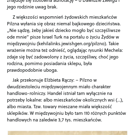
jego rodzinie uwag brak.
Z większości wspomnień żydowskich mieszkańców
Pilzna wyłania się obraz niemal bajkowego dzieciństwa.
„Nie sądzę, żeby jakieś dziecko mogło być szczęśliwsze
ode mnie” pisze Israel Turk na portalu o życiu Żydów w
międzywojniu (kehilalinks.jewishgen.org/pilzno). Takie
wrażenie można też odnieść, oglądając rysunki Mechela:
zdaje się być zadowolony z życia, szczęśliwy, choć jego
rodzina, pomimo posiadania sklepu, była
prawdopodobnie uboga.
Jak przekonuje Elżbieta Rączy: – Pilzno w
dwudziestoleciu międzywojennym miało charakter
handlowo-rolniczy. Handel istniał tam wyłącznie na
potrzeby lokalne: albo mieszkańców okolicznych wsi (…),
albo miasta. Tzw. towary mieszane miała większość
sklepików. W międzywojniu było tam 110 różnych punktów
handlowych na zaledwie 3,7 tys. mieszkańców.