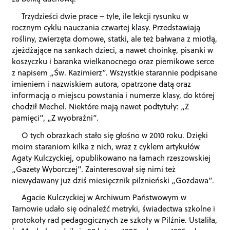
Trzydzieści dwie prace – tyle, ile lekcji rysunku w
rocznym cyklu nauczania czwartej klasy. Przedstawiają
rośliny, zwierzęta domowe, statki, ale też bałwana z miotłą,
zjeżdżające na sankach dzieci, a nawet choinkę, pisanki w
koszyczku i baranka wielkanocnego oraz piernikowe serce
z napisem „Św. Kazimierz”. Wszystkie starannie podpisane
imieniem i nazwiskiem autora, opatrzone datą oraz
informacją o miejscu powstania i numerze klasy, do której
chodził Mechel. Niektóre mają nawet podtytuły: „Z
pamięci”, „Z wyobraźni”.
O tych obrazkach stało się głośno w 2010 roku. Dzięki
moim staraniom kilka z nich, wraz z cyklem artykułów
Agaty Kulczyckiej, opublikowano na łamach rzeszowskiej
„Gazety Wyborczej”. Zainteresował się nimi też
niewydawany już dziś miesięcznik pilznieński „Gozdawa”.
Agacie Kulczyckiej w Archiwum Państwowym w
Tarnowie udało się odnaleźć metryki, świadectwa szkolne i
protokoły rad pedagogicznych ze szkoły w Pilźnie. Ustaliła,