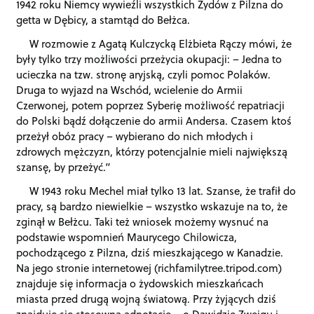
1942 roku Niemcy wywieźli wszystkich Żydów z Pilzna do
getta w Dębicy, a stamtąd do Bełżca.
W rozmowie z Agatą Kulczycką Elżbieta Rączy mówi, że
były tylko trzy możliwości przeżycia okupacji: – Jedna to
ucieczka na tzw. stronę aryjską, czyli pomoc Polaków.
Druga to wyjazd na Wschód, wcielenie do Armii
Czerwonej, potem poprzez Syberię możliwość repatriacji
do Polski bądź dołączenie do armii Andersa. Czasem ktoś
przeżył obóz pracy – wybierano do nich młodych i
zdrowych mężczyzn, którzy potencjalnie mieli największą
szansę, by przeżyć.”
W 1943 roku Mechel miał tylko 13 lat. Szanse, że trafił do
pracy, są bardzo niewielkie – wszystko wskazuje na to, że
zginął w Bełżcu. Taki też wniosek możemy wysnuć na
podstawie wspomnień Maurycego Chilowicza,
pochodzącego z Pilzna, dziś mieszkającego w Kanadzie.
Na jego stronie internetowej (richfamilytree.tripod.com)
znajduje się informacja o żydowskich mieszkańcach
miasta przed drugą wojną światową. Przy żyjących dziś
znajduje się stosowna adnotację – o Dawidzie Zweigu i