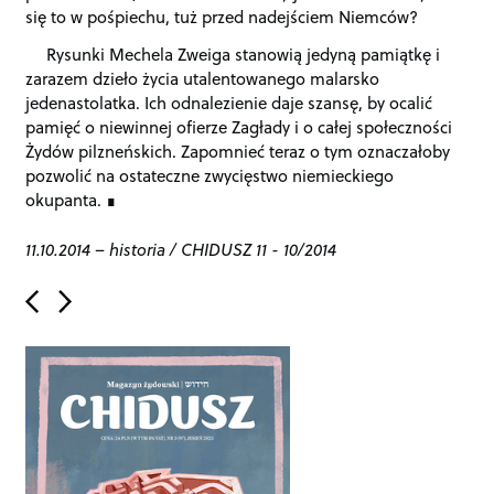
się to w pośpiechu, tuż przed nadejściem Niemców?
Rysunki Mechela Zweiga stanowią jedyną pamiątkę i
zarazem dzieło życia utalentowanego malarsko
jedenastolatka. Ich odnalezienie daje szansę, by ocalić
pamięć o niewinnej ofierze Zagłady i o całej społeczności
Żydów pilzneńskich. Zapomnieć teraz o tym oznaczałoby
pozwolić na ostateczne zwycięstwo niemieckiego
okupanta.
11.10.2014
–
historia
/
CHIDUSZ 11 - 10/2014
P
o
s
t
n
a
v
i
g
a