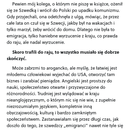
Pewien mój kolega, o którym nie piszę w książce, ożenił
się ze Szwedką i wrócił do Polski po upadku komunizmu.
Gdy przyjechali, ona odetchnęła z ulgą, mówiąc, że przez
całe lata on czuł się w Szwecji, jakby był na wakacjach i
tylko marzył, żeby wrócić do domu. Dlatego nie była to
emigracja, tylko haniebne wyrzucenie z kraju, co prawda
do raju, ale nadal wyrzucenie.
Skoro trafili do raju, to wszystko musiało się dobrze
skończyć.
Może zabrzmi to arogancko, ale myślę, że łatwiej jest
młodemu człowiekowi wyjechać do USA, otworzyć tam
biznes i zarabiać pieniądze. Angielski jest prostszy do
nauki, społeczeństwo otwarte i przyzwyczajone do
różnorodności. Trudniej jest wylądować w kraju
nieanglojęzycznym, o którym nic się nie wie, z zupełnie
niezrozumiałym językiem, kompletnie inną
obyczajowością, kulturą i bardzo zamkniętym
społeczeństwem. Zastanawiałam się przez długi czas, jak
doszło do tego, że szwedzcy „emigranci” nawet nie tyle się