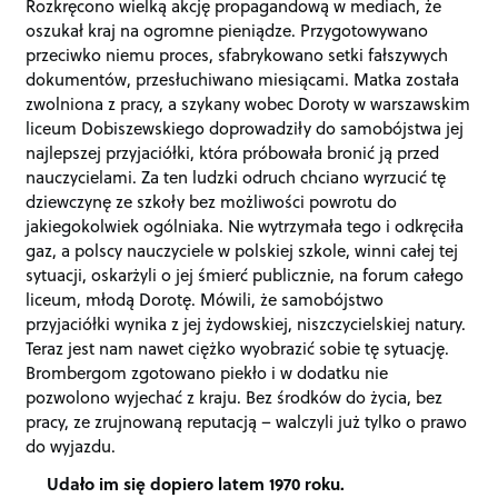
Rozkręcono wielką akcję propagandową w mediach, że
oszukał kraj na ogromne pieniądze. Przygotowywano
przeciwko niemu proces, sfabrykowano setki fałszywych
dokumentów, przesłuchiwano miesiącami. Matka została
zwolniona z pracy, a szykany wobec Doroty w warszawskim
liceum Dobiszewskiego doprowadziły do samobójstwa jej
najlepszej przyjaciółki, która próbowała bronić ją przed
nauczycielami. Za ten ludzki odruch chciano wyrzucić tę
dziewczynę ze szkoły bez możliwości powrotu do
jakiegokolwiek ogólniaka. Nie wytrzymała tego i odkręciła
gaz, a polscy nauczyciele w polskiej szkole, winni całej tej
sytuacji, oskarżyli o jej śmierć publicznie, na forum całego
liceum, młodą Dorotę. Mówili, że samobójstwo
przyjaciółki wynika z jej żydowskiej, niszczycielskiej natury.
Teraz jest nam nawet ciężko wyobrazić sobie tę sytuację.
Brombergom zgotowano piekło i w dodatku nie
pozwolono wyjechać z kraju. Bez środków do życia, bez
pracy, ze zrujnowaną reputacją – walczyli już tylko o prawo
do wyjazdu.
Udało im się dopiero latem 1970 roku.