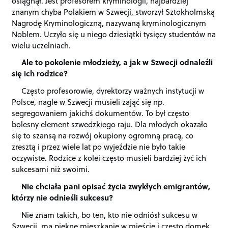
osiągnął. Jest profesorem kryminologii, najbardziej
znanym chyba Polakiem w Szwecji, stworzył Sztokholmską
Nagrodę Kryminologiczną, nazywaną kryminologicznym
Noblem. Uczyło się u niego dziesiątki tysięcy studentów na
wielu uczelniach.
Ale to pokolenie młodzieży, a jak w Szwecji odnaleźli
się ich rodzice?
Często profesorowie, dyrektorzy ważnych instytucji w
Polsce, nagle w Szwecji musieli zająć się np.
segregowaniem jakichś dokumentów. To był często
bolesny element szwedzkiego raju. Dla młodych okazało
się to szansą na rozwój okupiony ogromną pracą, co
zresztą i przez wiele lat po wyjeździe nie było takie
oczywiste. Rodzice z kolei często musieli bardziej żyć ich
sukcesami niż swoimi.
Nie chciała pani opisać życia zwykłych emigrantów,
którzy nie odnieśli sukcesu?
Nie znam takich, bo ten, kto nie odniósł sukcesu w
Szwecji, ma piękne mieszkanie w mieście i często domek