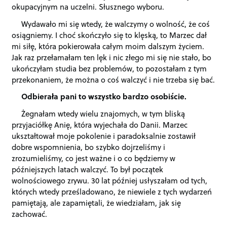
okupacyjnym na uczelni. Słusznego wyboru.
Wydawało mi się wtedy, że walczymy o wolność, że coś
osiągniemy. I choć skończyło się to klęską, to Marzec dał
mi siłę, która pokierowała całym moim dalszym życiem.
Jak raz przełamałam ten lęk i nic złego mi się nie stało, bo
ukończyłam studia bez problemów, to pozostałam z tym
przekonaniem, że można o coś walczyć i nie trzeba się bać.
Odbierała pani to wszystko bardzo osobiście.
Żegnałam wtedy wielu znajomych, w tym bliską
przyjaciółkę Anię, która wyjechała do Danii. Marzec
ukształtował moje pokolenie i paradoksalnie zostawił
dobre wspomnienia, bo szybko dojrzeliśmy i
zrozumieliśmy, co jest ważne i o co będziemy w
późniejszych latach walczyć. To był początek
wolnościowego zrywu. 30 lat później usłyszałam od tych,
których wtedy prześladowano, że niewiele z tych wydarzeń
pamiętają, ale zapamiętali, że wiedziałam, jak się
zachować.