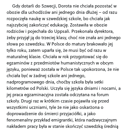
Gdy dotarli do Szwecji, Dorota nie chciała pozostać w
obozie dla uchodźców ani jednego dnia dłużej – od razu
rozpoczęła naukę w szwedzkiej szkole, bo chciała jak
najszybciej zakończyć edukację. Zostawiła w obozie
rodziców i pojechała do Uppsali. Przekonała dyrektora,
żeby przyjął ją do trzeciej klasy, choć nie znała ani jednego
słowa po szwedzku. W Polsce do matury brakowało jej
tylko roku, zatem uparła się, że musi być od razu w
maturalnej klasie. Chciała w rok przygotować się do
egzaminów z przedmiotów humanistycznych w obcym
języku, ponieważ została w Polsce tak upokorzona, że nie
chciała być w żadnej szkole ani jednego,
nadprogramowego dnia, choćby szkoła była setki
kilometrów od Polski. Uczyła się języka dniami i nocami, a
jej praca egzaminacyjna została odczytana na forum
szkoły. Drugi raz w krótkim czasie pojawiła się przed
wszystkimi uczniami, tyle że nie jako oskarżona o
doprowadzenie do śmierci przyjaciółki, a jako
fenomenalny przykład emigrantki, która nadzwyczajnym
nakładem pracy była w stanie skończyć szwedzką średnią