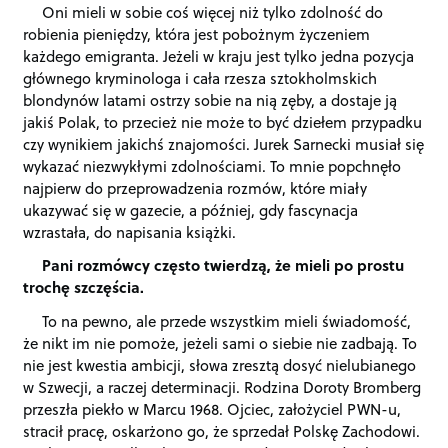
Oni mieli w sobie coś więcej niż tylko zdolność do
robienia pieniędzy, która jest pobożnym życzeniem
każdego emigranta. Jeżeli w kraju jest tylko jedna pozycja
głównego kryminologa i cała rzesza sztokholmskich
blondynów latami ostrzy sobie na nią zęby, a dostaje ją
jakiś Polak, to przecież nie może to być dziełem przypadku
czy wynikiem jakichś znajomości. Jurek Sarnecki musiał się
wykazać niezwykłymi zdolnościami. To mnie popchnęło
najpierw do przeprowadzenia rozmów, które miały
ukazywać się w gazecie, a później, gdy fascynacja
wzrastała, do napisania książki.
Pani rozmówcy często twierdzą, że mieli po prostu
trochę szczęścia.
To na pewno, ale przede wszystkim mieli świadomość,
że nikt im nie pomoże, jeżeli sami o siebie nie zadbają. To
nie jest kwestia ambicji, słowa zresztą dosyć nielubianego
w Szwecji, a raczej determinacji. Rodzina Doroty Bromberg
przeszła piekło w Marcu 1968. Ojciec, założyciel PWN-u,
stracił pracę, oskarżono go, że sprzedał Polskę Zachodowi.