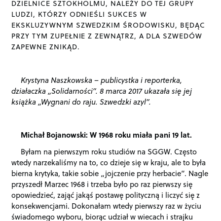
DZIELNICE SZTOKHOLMU, NALEŻY DO TEJ GRUPY
LUDZI, KTÓRZY ODNIEŚLI SUKCES W
EKSKLUZYWNYM SZWEDZKIM ŚRODOWISKU, BĘDĄC
PRZY TYM ZUPEŁNIE Z ZEWNĄTRZ, A DLA SZWEDÓW
ZAPEWNE ZNIKĄD.
Krystyna Naszkowska – publicystka i reporterka,
działaczka „Solidarności”. 8 marca 2017 ukazała się jej
książka „Wygnani do raju. Szwedzki azyl”.
Michał Bojanowski: W 1968 roku miała pani 19 lat.
Byłam na pierwszym roku studiów na SGGW. Często
wtedy narzekaliśmy na to, co dzieje się w kraju, ale to była
bierna krytyka, takie sobie „jojczenie przy herbacie”. Nagle
przyszedł Marzec 1968 i trzeba było po raz pierwszy się
opowiedzieć, zająć jakąś postawę polityczną i liczyć się z
konsekwencjami. Dokonałam wtedy pierwszy raz w życiu
świadomego wyboru, biorąc udział w wiecach i strajku