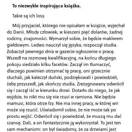
To niezwykle inspirująca książka.
Takie są ich losy.
Mój przyjaciel, którego nie opisałam w książce, wyjechał
do Danii. Młody człowiek, w kieszeni pięć dolarów, żadnej
rodziny, znajomości. Wymarzył sobie, że będzie maklerem
giełdowym. Ledwo nauczył się języka, rozpoczął studia.
Zobaczył pewnego dnia w gazecie ogłoszenie o pracę.
Wszedł na rozmowę kwalifikacyjną, na końcu długiego
pokoju siedziało kilku facetów. Zaczął im tłumaczyć,
dlaczego powinien otrzymać tę pracę, oni grzecznie
słuchali, jak kaleczył duński, podziękowali i powiedzieli,
żeby przyszedł, jak skończy studia. Zrezygnowany odwrócił
się i zaczął iść w kierunku drzwi. Dotarło do niego, że jak
wyjdzie, to nikt mu się nie rzuci w ramiona. Nie będzie
mamusi, która otrze łzy. Nie ma innej pracy, w której wir
może się rzucić. Uświadomił sobie, że nie może tak po
prostu wyjść. Odwrócił się i powiedział, że muszą mu dać
szansę. Dali, a on fantastycznie ją wykorzystał. To jest ten
sam mechanizm: on był świadomy, że za drzwiami jest