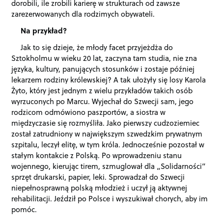
dorobili, ile zrobili karierę w strukturach od zawsze
zarezerwowanych dla rodzimych obywateli.
Na przykład?
Jak to się dzieje, że młody facet przyjeżdża do
Sztokholmu w wieku 20 lat, zaczyna tam studia, nie zna
języka, kultury, panujących stosunków i zostaje później
lekarzem rodziny królewskiej? A tak ułożyły się losy Karola
Żyto, który jest jednym z wielu przykładów takich osób
wyrzuconych po Marcu. Wyjechał do Szwecji sam, jego
rodzicom odmówiono paszportów, a siostra w
międzyczasie się rozmyśliła. Jako pierwszy cudzoziemiec
został zatrudniony w największym szwedzkim prywatnym
szpitalu, leczył elitę, w tym króla. Jednocześnie pozostał w
stałym kontakcie z Polską. Po wprowadzeniu stanu
wojennego, kierując tirem, szmuglował dla „Solidarności”
sprzęt drukarski, papier, leki. Sprowadzał do Szwecji
niepełnosprawną polską młodzież i uczył ją aktywnej
rehabilitacji. Jeździł po Polsce i wyszukiwał chorych, aby im
pomóc.