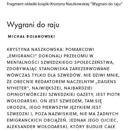
Fragment okładki książki Krystyny Naszkowskiej "Wygnani do raju"
Wygrani do raju
MICHAŁ BOJANOWSKI
KRYSTYNA NASZKOWSKA: POMARCOWI
„EMIGRANCI” DOKONALI PRZEŁOMU W
MENTALNOŚCI SZWEDZKIEGO SPOŁECZEŃSTWA,
ZDOBYWAJĄC STANOWISKA ZAREZERWOWANE
WÓWCZAS TYLKO DLA SZWEDÓW. NIE DZIWI MNIE,
ŻE OBECNIE REDAKTOREM NACZELNYM „DAGENS
NYHETER”, NAJWIĘKSZEJ, NAJBARDZIEJ
OPINIOTWÓRCZEJ SZWEDZKIEJ GAZETY, JEST PIOTR
WOŁODARSKI. ON JEST SZWEDEM, TAM SIĘ
URODZIŁ, JEGO PIERWSZYM JĘZYKIEM JEST
SZWEDZKI I, POZA NAZWISKIEM, NIE MA ŻADNYCH
EMIGRANCKICH OBCIĄŻEŃ. JEDNAK JEGO OJCIEC,
ALEKSANDER WOŁODARSKI, KTÓRY BUDUJE CAŁE