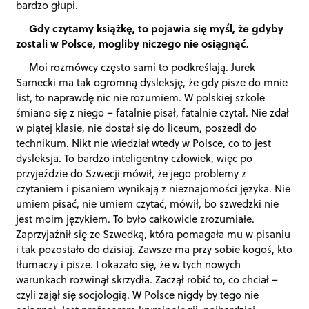
bardzo głupi.
Gdy czytamy książkę, to pojawia się myśl, że gdyby
zostali w Polsce, mogliby niczego nie osiągnąć.
Moi rozmówcy często sami to podkreślają. Jurek
Sarnecki ma tak ogromną dysleksję, że gdy pisze do mnie
list, to naprawdę nic nie rozumiem. W polskiej szkole
śmiano się z niego – fatalnie pisał, fatalnie czytał. Nie zdał
w piątej klasie, nie dostał się do liceum, poszedł do
technikum. Nikt nie wiedział wtedy w Polsce, co to jest
dysleksja. To bardzo inteligentny człowiek, więc po
przyjeździe do Szwecji mówił, że jego problemy z
czytaniem i pisaniem wynikają z nieznajomości języka. Nie
umiem pisać, nie umiem czytać, mówił, bo szwedzki nie
jest moim językiem. To było całkowicie zrozumiałe.
Zaprzyjaźnił się ze Szwedką, która pomagała mu w pisaniu
i tak pozostało do dzisiaj. Zawsze ma przy sobie kogoś, kto
tłumaczy i pisze. I okazało się, że w tych nowych
warunkach rozwinął skrzydła. Zaczął robić to, co chciał –
czyli zajął się socjologią. W Polsce nigdy by tego nie