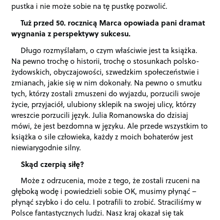
pustka i nie może sobie na tę pustkę pozwolić.
Tuż przed 50. rocznicą Marca opowiada pani dramat
wygnania z perspektywy sukcesu.
Długo rozmyślałam, o czym właściwie jest ta książka.
Na pewno trochę o historii, trochę o stosunkach polsko-
żydowskich, obyczajowości, szwedzkim społeczeństwie i
zmianach, jakie się w nim dokonały. Na pewno o smutku
tych, którzy zostali zmuszeni do wyjazdu, porzucili swoje
życie, przyjaciół, ulubiony sklepik na swojej ulicy, którzy
wreszcie porzucili język. Julia Romanowska do dzisiaj
mówi, że jest bezdomna w języku. Ale przede wszystkim to
książka o sile człowieka, każdy z moich bohaterów jest
niewiarygodnie silny.
Skąd czerpią siłę?
Może z odrzucenia, może z tego, że zostali rzuceni na
głęboką wodę i powiedzieli sobie OK, musimy płynąć –
płynąć szybko i do celu. I potrafili to zrobić. Straciliśmy w
Polsce fantastycznych ludzi. Nasz kraj okazał się tak