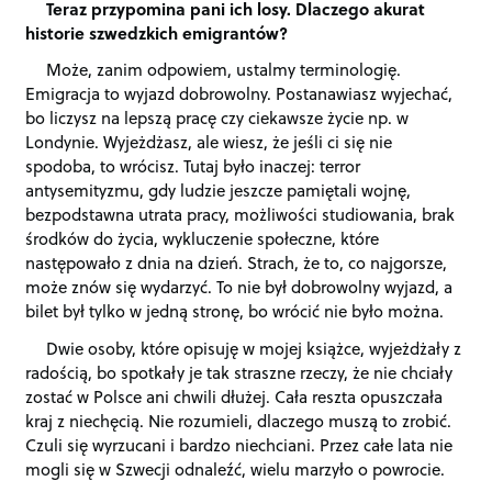
Teraz przypomina pani ich losy. Dlaczego akurat
historie szwedzkich emigrantów?
Może, zanim odpowiem, ustalmy terminologię.
Emigracja to wyjazd dobrowolny. Postanawiasz wyjechać,
bo liczysz na lepszą pracę czy ciekawsze życie np. w
Londynie. Wyjeżdżasz, ale wiesz, że jeśli ci się nie
spodoba, to wrócisz. Tutaj było inaczej: terror
antysemityzmu, gdy ludzie jeszcze pamiętali wojnę,
bezpodstawna utrata pracy, możliwości studiowania, brak
środków do życia, wykluczenie społeczne, które
następowało z dnia na dzień. Strach, że to, co najgorsze,
może znów się wydarzyć. To nie był dobrowolny wyjazd, a
bilet był tylko w jedną stronę, bo wrócić nie było można.
Dwie osoby, które opisuję w mojej książce, wyjeżdżały z
radością, bo spotkały je tak straszne rzeczy, że nie chciały
zostać w Polsce ani chwili dłużej. Cała reszta opuszczała
kraj z niechęcią. Nie rozumieli, dlaczego muszą to zrobić.
Czuli się wyrzucani i bardzo niechciani. Przez całe lata nie
mogli się w Szwecji odnaleźć, wielu marzyło o powrocie.