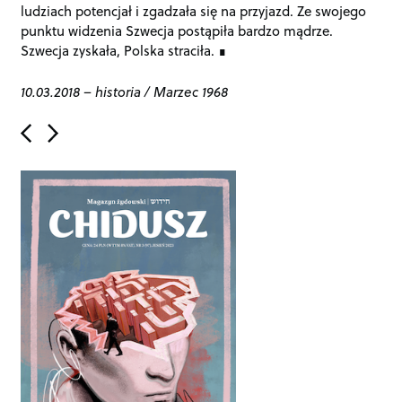
ludziach potencjał i zgadzała się na przyjazd. Ze swojego
punktu widzenia Szwecja postąpiła bardzo mądrze.
Szwecja zyskała, Polska straciła.
10.03.2018
–
historia
/
Marzec 1968
P
o
s
t
n
a
v
i
g
a
t
i
o
n