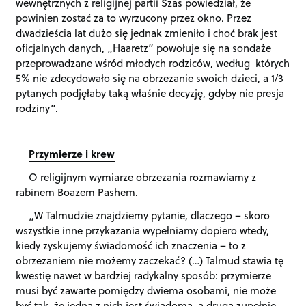
wewnętrznych z religijnej partii Szas powiedział, że
powinien zostać za to wyrzucony przez okno. Przez
dwadzieścia lat dużo się jednak zmieniło i choć brak jest
oficjalnych danych, „Haaretz” powołuje się na sondaże
przeprowadzane wśród młodych rodziców, według których
5% nie zdecydowało się na obrzezanie swoich dzieci, a 1/3
pytanych podjęłaby taką właśnie decyzję, gdyby nie presja
rodziny”.
Przymierze i krew
O religijnym wymiarze obrzezania rozmawiamy z
rabinem Boazem Pashem.
„W Talmudzie znajdziemy pytanie, dlaczego – skoro
wszystkie inne przykazania wypełniamy dopiero wtedy,
kiedy zyskujemy świadomość ich znaczenia – to z
obrzezaniem nie możemy zaczekać? (…) Talmud stawia tę
kwestię nawet w bardziej radykalny sposób: przymierze
musi być zawarte pomiędzy dwiema osobami, nie może
być tak, że jedna z nich jest świadoma, a druga zupełnie