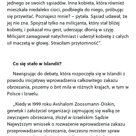
jednego ze swoich sąsiadów. Inna kobieta, która również
mieszkała niedaleko cioci, podbiegła do niego, próbując
się przywitać. Poznajesz mnie? – pytała. Sąsiad udawał, że
jej nie zna. Spojrzał tylko na milicjanta, który stał bliżej
kobiety, i pokazał mu gest, uderzając dłonią w szyję.
Milicjant zareagował natychmiast i uderzył kobietę z całych
sił maczetą w głowę. Straciłam przytomność”.
Co się stało w Islandii?
Nawiązując do debaty, która rozpoczęła się w Islandii z
powodu inicjatywy wprowadzenia całkowitego zakazu
obrzezania, piszemy o
brit mila
w różnych krajach, w tym w
Polsce i Izraelu.
„Kiedy w 1999 roku Avshalom Zoossmann-Diskin,
genetyk i założyciel organizacji zajmującej się walką ze
zwyczajem obrzezania, złożył w izraelskim Sądzie
Najwyższym wniosek o rozważenie wprowadzenia zakazu
przeprowadzania obrzezania, ówczesny minister spraw