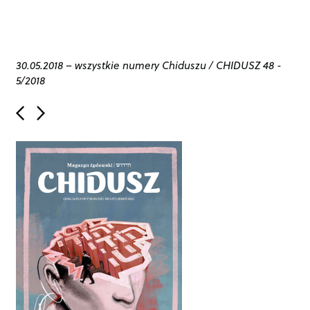
30.05.2018
–
wszystkie numery Chiduszu
/
CHIDUSZ 48 -
5/2018
P
o
s
t
n
a
v
i
g
a
t
i
o
n