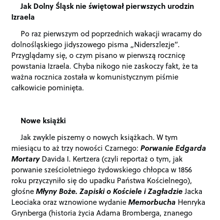
Jak Dolny Śląsk nie świętował pierwszych urodzin
Izraela
Po raz pierwszym od poprzednich wakacji wracamy do
dolnośląskiego jidyszowego pisma „Niderszlezje”.
Przyglądamy się, o czym pisano w pierwszą rocznicę
powstania Izraela. Chyba nikogo nie zaskoczy fakt, że ta
ważna rocznica została w komunistycznym piśmie
całkowicie pominięta.
Nowe książki
Jak zwykle piszemy o nowych książkach. W tym
miesiącu to aż trzy nowości Czarnego:
Porwanie Edgarda
Mortary
Davida I. Kertzera (czyli reportaż o tym, jak
porwanie sześcioletniego żydowskiego chłopca w 1856
roku przyczyniło się do upadku Państwa Kościelnego),
głośne
Młyny Boże. Zapiski o Kościele i Zagładzie
Jacka
Leociaka oraz wznowione wydanie
Memorbucha
Henryka
Grynberga (historia życia Adama Bromberga, znanego