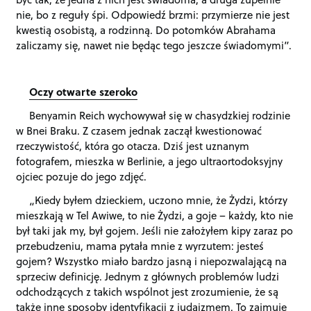
nie, bo z reguły śpi. Odpowiedź brzmi: przymierze nie jest
kwestią osobistą, a rodzinną. Do potomków Abrahama
zaliczamy się, nawet nie będąc tego jeszcze świadomymi”.
Oczy otwarte szeroko
Benyamin Reich wychowywał się w chasydzkiej rodzinie
w Bnei Braku. Z czasem jednak zaczął kwestionować
rzeczywistość, która go otacza. Dziś jest uznanym
fotografem, mieszka w Berlinie, a jego ultraortodoksyjny
ojciec pozuje do jego zdjęć.
„Kiedy byłem dzieckiem, uczono mnie, że Żydzi, którzy
mieszkają w Tel Awiwe, to nie Żydzi, a goje – każdy, kto nie
był taki jak my, był gojem. Jeśli nie założyłem kipy zaraz po
przebudzeniu, mama pytała mnie z wyrzutem: jesteś
gojem? Wszystko miało bardzo jasną i niepozwalającą na
sprzeciw definicję. Jednym z głównych problemów ludzi
odchodzących z takich wspólnot jest zrozumienie, że są
także inne sposoby identyfikacji z judaizmem. To zajmuje