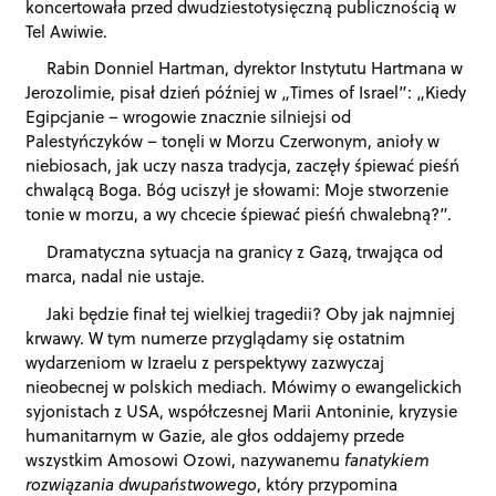
koncertowała przed dwudziestotysięczną publicznością w
Tel Awiwie.
Rabin Donniel Hartman, dyrektor Instytutu Hartmana w
Jerozolimie, pisał dzień później w „Times of Israel”: „Kiedy
Egipcjanie – wrogowie znacznie silniejsi od
Palestyńczyków – tonęli w Morzu Czerwonym, anioły w
niebiosach, jak uczy nasza tradycja, zaczęły śpiewać pieśń
chwalącą Boga. Bóg uciszył je słowami: Moje stworzenie
tonie w morzu, a wy chcecie śpiewać pieśń chwalebną?”.
Dramatyczna sytuacja na granicy z Gazą, trwająca od
marca, nadal nie ustaje.
Jaki będzie finał tej wielkiej tragedii? Oby jak najmniej
krwawy. W tym numerze przyglądamy się ostatnim
wydarzeniom w Izraelu z perspektywy zazwyczaj
nieobecnej w polskich mediach. Mówimy o ewangelickich
syjonistach z USA, współczesnej Marii Antoninie, kryzysie
humanitarnym w Gazie, ale głos oddajemy przede
wszystkim Amosowi Ozowi, nazywanemu
fanatykiem
rozwiązania dwupaństwowego
, który przypomina