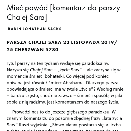
Mieć powód [komentarz do parszy
Chajej Sara]
RABIN JONATHAN SACKS
PARSZA CHAJEJ SARA 23 LISTOPADA 2019/
25 CHESZWAN 5780
Tytuł parszy na ten tydzień wydaje się paradoksalny.
Nazywa się
Chajej Sara
– „życie Sary” – ale zaczyna się w
momencie śmierci bohaterki. Co więcej pod koniec
opisana jest również śmierć Abrahama. Dlaczego parsza
opowiadająca o śmierci ma w tytule „życie”? Według mnie
– bardzo często, choć nie zawsze – śmierć i sposób, w jaki
sobie z nią radzimy, jest komentarzem do naszego życia.
Prowadzi nas to do jeszcze głębszego paradoksu. W
znanym komentarzu do pozornie zbędnej frazy „lata życia
Sary” Raszi wyjaśnia: „Słowo «lata» powtarza się, a liczba
tychże lat nie jest podana – oznacza to, że wszystkie lata