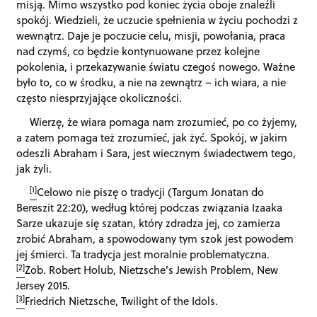
misją. Mimo wszystko pod koniec życia oboje znaleźli
spokój. Wiedzieli, że uczucie spełnienia w życiu pochodzi z
wewnątrz. Daje je poczucie celu, misji, powołania, praca
nad czymś, co będzie kontynuowane przez kolejne
pokolenia, i przekazywanie światu czegoś nowego. Ważne
było to, co w środku, a nie na zewnątrz – ich wiara, a nie
często niesprzyjające okoliczności.
Wierzę, że wiara pomaga nam zrozumieć, po co żyjemy,
a zatem pomaga też zrozumieć, jak żyć. Spokój, w jakim
odeszli Abraham i Sara, jest wiecznym świadectwem tego,
jak żyli.
[1]
Celowo nie piszę o tradycji (Targum Jonatan do
Bereszit 22:20), według której podczas związania Izaaka
Sarze ukazuje się szatan, który zdradza jej, co zamierza
zrobić Abraham, a spowodowany tym szok jest powodem
jej śmierci. Ta tradycja jest moralnie problematyczna.
[2]
Zob. Robert Holub, Nietzsche’s Jewish Problem, New
Jersey 2015.
[3]
Friedrich Nietzsche, Twilight of the Idols.