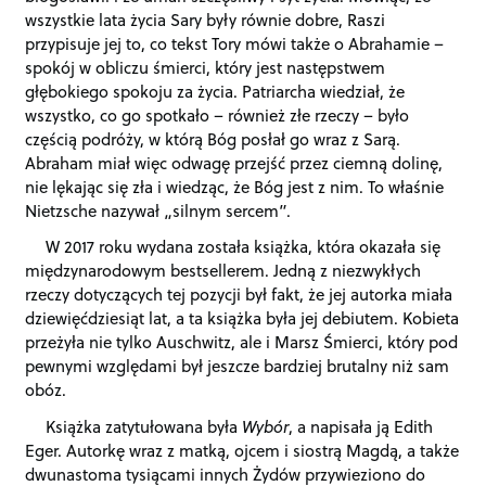
wszystkie lata życia Sary były równie dobre, Raszi
przypisuje jej to, co tekst Tory mówi także o Abrahamie –
spokój w obliczu śmierci, który jest następstwem
głębokiego spokoju za życia. Patriarcha wiedział, że
wszystko, co go spotkało – również złe rzeczy – było
częścią podróży, w którą Bóg posłał go wraz z Sarą.
Abraham miał więc odwagę przejść przez ciemną dolinę,
nie lękając się zła i wiedząc, że Bóg jest z nim. To właśnie
Nietzsche nazywał „silnym sercem”.
W 2017 roku wydana została książka, która okazała się
międzynarodowym bestsellerem. Jedną z niezwykłych
rzeczy dotyczących tej pozycji był fakt, że jej autorka miała
dziewięćdziesiąt lat, a ta książka była jej debiutem. Kobieta
przeżyła nie tylko Auschwitz, ale i Marsz Śmierci, który pod
pewnymi względami był jeszcze bardziej brutalny niż sam
obóz.
Książka zatytułowana była
Wybór
, a napisała ją Edith
Eger. Autorkę wraz z matką, ojcem i siostrą Magdą, a także
dwunastoma tysiącami innych Żydów przywieziono do