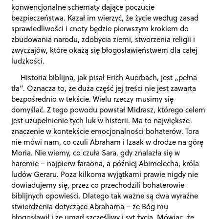
konwencjonalne schematy dające poczucie
bezpieczeństwa. Kazał im wierzyć, że życie według zasad
sprawiedliwości i cnoty będzie pierwszym krokiem do
zbudowania narodu, zdobycia ziemi, stworzenia religii i
zwyczajów, które okażą się błogosławieństwem dla całej
ludzkości.
Historia biblijna, jak pisał Erich Auerbach, jest „pełna
tła”. Oznacza to, że duża część jej treści nie jest zawarta
bezpośrednio w tekście. Wielu rzeczy musimy się
domyślać. Z tego powodu powstał Midrasz, którego celem
jest uzupełnienie tych luk w historii. Ma to największe
znaczenie w kontekście emocjonalności bohaterów. Tora
nie mówi nam, co czuli Abraham i Izaak w drodze na górę
Moria. Nie wiemy, co czuła Sara, gdy znalazła się w
haremie – najpierw faraona, a później Abimelecha, króla
ludów Geraru. Poza kilkoma wyjątkami prawie nigdy nie
dowiadujemy się, przez co przechodzili bohaterowie
biblijnych opowieści. Dlatego tak ważne są dwa wyraźne
stwierdzenia dotyczące Abrahama – że Bóg mu
błogosławił i że umarł szczęśliwy i syt życia. Mówiąc, że