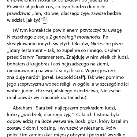
Powiedział jednak coś, co było bardzo doniosłe i
prawdziwe: „
Ten, kto wie, dlaczego żyje, zawsze będzie
[3]
wiedział, jak żyć”
.
(W tym kontekście powinienem przytoczyć tu uwagę
Nietzschego z eseju
Z genealogii moralności
. Po
skrytykowaniu innych świętych tekstów, Nietzsche pisze:
„Stary Testament – tak, to zupełnie co innego. Czołem
przed Starym Testamentem. Znajduję w nim wielkich ludzi,
bohaterski krajobraz i coś najrzadszego na ziemi,
nieporównaną naiwność silnych serc. Więcej jeszcze,
znajduję naród” [przeł. Leopold Staff]. Tak więc pomimo
jego sceptycyzmu wobec religii w ogóle, a w szczególności
wobec judeo-chrześcijańskiego dziedzictwa, Nietzsche
miał prawdziwy szacunek do Tanachu).
Abraham i Sara byli najlepszym przykładem ludzi,
którzy „wiedzieli, dlaczego żyją”. Cała ich historia była
odpowiedzią na Boże wezwanie, Boski głos, który kazał im
zostawić dom i rodzinę, i wyruszyć w nieznane. Który
polecił im zamieszkać między obcymi i porzucić wszelkie