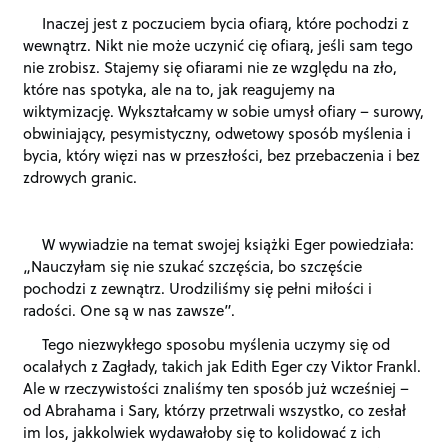
Inaczej jest z poczuciem bycia ofiarą, które pochodzi z
wewnątrz. Nikt nie może uczynić cię ofiarą, jeśli sam tego
nie zrobisz. Stajemy się ofiarami nie ze względu na zło,
które nas spotyka, ale na to, jak reagujemy na
wiktymizację. Wykształcamy w sobie umysł ofiary – surowy,
obwiniający, pesymistyczny, odwetowy sposób myślenia i
bycia, który więzi nas w przeszłości, bez przebaczenia i bez
zdrowych granic.
W wywiadzie na temat swojej książki Eger powiedziała:
„Nauczyłam się nie szukać szczęścia, bo szczęście
pochodzi z zewnątrz. Urodziliśmy się pełni miłości i
radości. One są w nas zawsze”.
Tego niezwykłego sposobu myślenia uczymy się od
ocalałych z Zagłady, takich jak Edith Eger czy Viktor Frankl.
Ale w rzeczywistości znaliśmy ten sposób już wcześniej –
od Abrahama i Sary, którzy przetrwali wszystko, co zesłał
im los, jakkolwiek wydawałoby się to kolidować z ich