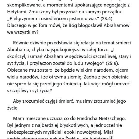
skomplikowane, a momentami upokarzające negocjacje z
Hetytami. Zmuszony był przyznać na samym początku:
„Pielgrzymem i osiedleńcem jestem u was” (23:4).
Dlaczego więc Tora mówi, że Bóg błogosławił Abrahamowi
we wszystkim?
Równie dziwnie przedstawia się relacja na temat śmierci
Abrahama, chyba najspokojniejsza w całej Torze: „I
skończył, i umarł Abraham w sędziwości szczęśliwej, stary i
syt życia, i przyłączon został do ludu swojego” (25:8).
Obiecane mu zostało, że będzie wielkim narodem, ojcem
wielu narodów, i że otrzyma ziemię. Żadna z tych obietnic
nie spełniła się przed jego śmiercią. Jak więc mógł umrzeć
szczęśliwy i syt życia?
Aby zrozumieć czyjąś śmierć, musimy zrozumieć jego
życie.
Mam mieszane uczucia co do Friedricha Nietzschego.
Był jednym z najbardziej błyskotliwych, a jednocześnie
niebezpiecznych myślicieli epoki nowożytnej. Miał
[2]
ambiwalentny stosunek do Żydów i do judaizmu
.