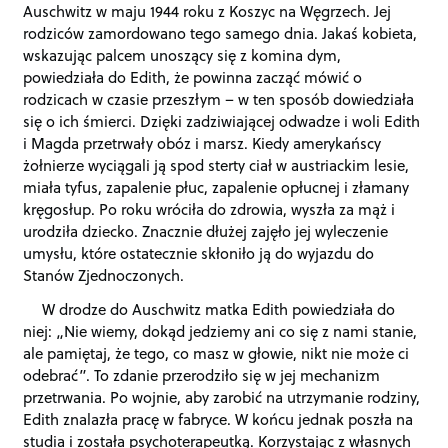
Auschwitz w maju 1944 roku z Koszyc na Węgrzech. Jej
rodziców zamordowano tego samego dnia. Jakaś kobieta,
wskazując palcem unoszący się z komina dym,
powiedziała do Edith, że powinna zacząć mówić o
rodzicach w czasie przeszłym – w ten sposób dowiedziała
się o ich śmierci. Dzięki zadziwiającej odwadze i woli Edith
i Magda przetrwały obóz i marsz. Kiedy amerykańscy
żołnierze wyciągali ją spod sterty ciał w austriackim lesie,
miała tyfus, zapalenie płuc, zapalenie opłucnej i złamany
kręgosłup. Po roku wróciła do zdrowia, wyszła za mąż i
urodziła dziecko. Znacznie dłużej zajęło jej wyleczenie
umysłu, które ostatecznie skłoniło ją do wyjazdu do
Stanów Zjednoczonych.
W drodze do Auschwitz matka Edith powiedziała do
niej: „Nie wiemy, dokąd jedziemy ani co się z nami stanie,
ale pamiętaj, że tego, co masz w głowie, nikt nie może ci
odebrać”. To zdanie przerodziło się w jej mechanizm
przetrwania. Po wojnie, aby zarobić na utrzymanie rodziny,
Edith znalazła pracę w fabryce. W końcu jednak poszła na
studia i została psychoterapeutką. Korzystając z własnych