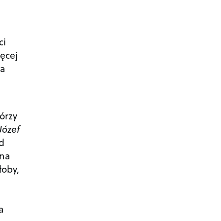
ci
ięcej
la
tórzy
Józef
ad
 na
łoby,
a