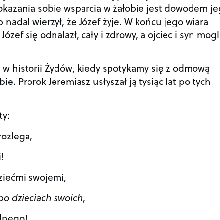
okazania sobie wsparcia w żałobie jest dowodem j
 nadal wierzył, że Józef żyje. W końcu jego wiara
ózef się odnalazł, cały i zdrowy, a ojciec i syn mogl
 w historii Żydów, kiedy spotykamy się z odmową
bie. Prorok Jeremiasz usłyszał ją tysiąc lat po tych
ty:
rozlega,
i!
ziećmi swojemi,
 po dzieciach swoich
,
dnego!