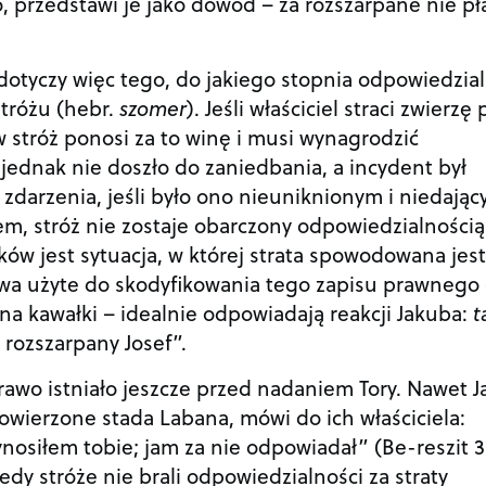
, przedstawi je jako dowód – za rozszarpane nie pł
otyczy więc tego, do jakiego stopnia odpowiedzia
stróżu (hebr.
szomer
). Jeśli właściciel straci zwierzę
w stróż ponosi za to winę i musi wynagrodzić
li jednak nie doszło do zaniedbania, a incydent był
zdarzenia, jeśli było ono nieuniknionym i niedają
m, stróż nie zostaje obarczony odpowiedzialnością
ów jest sytuacja, w której strata spowodowana jest
łowa użyte do skodyfikowania tego zapisu prawnego
 na kawałki – idealnie odpowiadają reakcji Jakuba:
t
 rozszarpany Josef”.
awo istniało jeszcze przed nadaniem Tory. Nawet J
owierzone stada Labana, mówi do ich właściciela:
osiłem tobie; jam za nie odpowiadał” (Be-reszit 31
edy stróże nie brali odpowiedzialności za straty