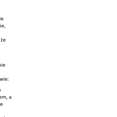
ie
ie,
 że
wie
wie:
e
em, a
ie