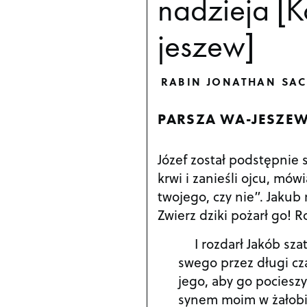
nadzieja [
jeszew]
RABIN JONATHAN SAC
PARSZA WA-JESZEW
Józef został podstępnie 
krwi i zanieśli ojcu, mów
twojego, czy nie”. Jakub
Zwierz dziki pożarł go! 
I rozdarł Jakób sza
swego przez długi cza
jego, aby go pociesz
synem moim w żałobie