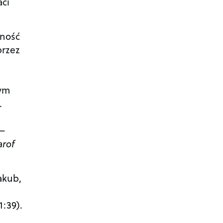
aci
lność
 przez
cym
.
 –
arof
akub,
:39).