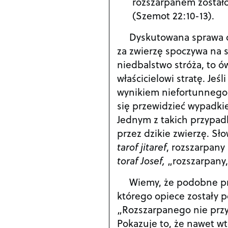
rozszarpanem zostało
(Szemot 22:10-13).
Dyskutowana sprawa d
za zwierzę spoczywa na 
niedbalstwo stróża, to ó
właścicielowi stratę. Jeś
wynikiem niefortunnego 
się przewidzieć wypadkie
Jednym z takich przypadk
przez dzikie zwierzę. S
tarof jitaref
, rozszarpany
toraf Josef,
„rozszarpany,
Wiemy, że podobne pr
którego opiece zostały p
„Rozszarpanego nie przyn
Pokazuje to, że nawet wt