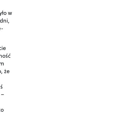
yło w
dni,
e-
cie
lność
em
, że
aś
 –
to