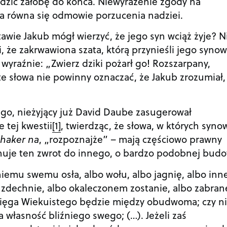
dzić żałobę do końca. Niewyrażenie zgody na
ia równa się odmowie porzucenia nadziei.
tawie Jakub mógł wierzyć, że jego syn wciąż żyje? N
, że zakrwawiona szata, którą przynieśli jego synow
 wyraźnie: „Zwierz dziki pożarł go! Rozszarpany,
 te słowa nie powinny oznaczać, że Jakub zrozumiał,
go, nieżyjący już David Daube zasugerował
 tej kwestii
[1]
, twierdząc, że słowa, w których syno
haker na
, „rozpoznajże” – mają częściowo prawny
uje ten zwrot do innego, o bardzo podobnej budo
źniemu swemu osła, albo wołu, albo jagnię, albo inn
 zdechnie, albo okaleczonem zostanie, albo zabran
zysięga Wiekuistego będzie między obudwoma; czy n
a własność bliźniego swego; (…). Jeżeli zaś