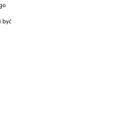
ego
i być