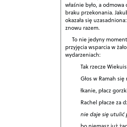
właśnie było, a odmowa 
braku przekonania. Jakub
okazała się uzasadniona: J
znowu razem.
To nie jedyny moment
przyjęcia wsparcia w żało
wydarzeniach:
Tak rzecze Wiekuis
Głos w Ramah się 
łkanie, płacz gorzk
Rachel płacze za d
nie daje się utulić
bo niemasz już ża