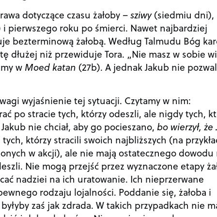
prawa dotyczące czasu żałoby –
sziwy
(siedmiu dni),
) i pierwszego roku po śmierci. Nawet najbardziej
kuje bezterminową żałobą. Według Talmudu Bóg kar
atę dłużej niż przewiduje Tora. „Nie masz w sobie w
tamy w
Moed katan
(27b). A jednak Jakub nie pozwa
agi wyjaśnienie tej sytuacji. Czytamy w nim:
 po stracie tych, którzy odeszli, ale nigdy tych, k
y Jakub nie chciał, aby go pocieszano,
bo wierzył, że 
os tych, którzy stracili swoich najbliższych (na przykł
ionych w akcji), ale nie mają ostatecznego dowodu
odeszli. Nie mogą przejść przez wyznaczone etapy ża
cać nadziei na ich uratowanie. Ich nieprzerwane
pewnego rodzaju lojalności. Poddanie się, żałoba i
 byłyby zaś jak zdrada. W takich przypadkach nie m