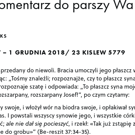
Komentarz do parszy Wa
KS
 – 1 GRUDNIA 2018/ 23 KISLEW 5779
sprzedany do niewoli. Bracia umoczyli jego płaszcz
iąc: „Tośmy znaleźli; rozpoznajże, czy to płaszcz syn
 rozpoznaje szatę i odpowiada: „To płaszcz syna mo
Rozszarpany, rozszarpany Josef!”, po czym czytamy:
ty swoje, i włożył wór na biodra swoje, i opłakiwał s
s. I powstali wszyscy synowie jego, i wszystkie córk
yć;
ale nie dał się pocieszyć
, i rzekł: «Tak już zstąpię 
 do grobu»” (Be-reszit 37:34-35).