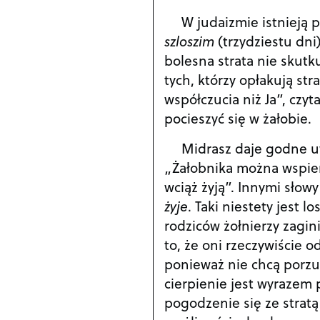
W judaizmie istnieją 
szloszim
(trzydziestu dni
bolesna strata nie skut
tych, którzy opłakują str
współczucia niż Ja”, czy
pocieszyć się w żałobie.
Midrasz daje godne uw
„Żałobnika można wspierać
wciąż żyją”. Innymi słow
żyje
. Taki niestety jest l
rodziców żołnierzy zagin
to, że oni rzeczywiście 
ponieważ nie chcą porzu
cierpienie jest wyrazem 
pogodzenie się ze stratą