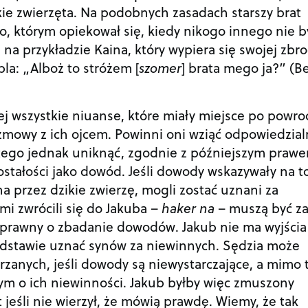
e zwierzęta. Na podobnych zasadach starszy brat
, którym opiekował się, kiedy nikogo innego nie b
 na przykładzie Kaina, który wypiera się swojej zbro
la: „Alboż to stróżem [
szomer
] brata mego ja?” (B
j wszystkie niuanse, które miały miejsce po powro
rozmowy z ich ojcem. Powinni oni wziąć odpowiedzia
y tego jednak uniknąć, zgodnie z późniejszym praw
zostałości jako dowód. Jeśli dowody wskazywały na to
na przez dzikie zwierzę, mogli zostać uznani za
mi zwrócili się do Jakuba –
haker na
– muszą być z
prawny o zbadanie dowodów. Jakub nie ma wyjścia
podstawie uznać synów za niewinnych. Sędzia może
zanych, jeśli dowody są niewystarczające, a mimo 
ym o ich niewinności. Jakub byłby więc zmuszony
jeśli nie wierzył, że mówią prawdę. Wiemy, że tak