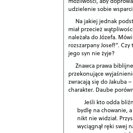
możliwości, aby doprowa
udzielenie sobie wsparc
Na jakiej jednak pods
miał przecież wątpliwości
należała do Józefa. Mówi
rozszarpany Josef!”. Czy
jego syn nie żyje?
Znawca prawa biblijne
przekonujące wyjaśnienie
zwracają się do Jakuba –
charakter. Daube porówn
Jeśli kto odda bli
bydlę na chowanie, a
nikt nie widział. Pr
wyciągnął ręki swej n