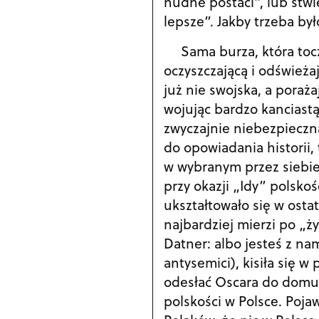
nudne postaci”, lub stwie
lepsze”. Jakby trzeba by
Sama burza, która toc
oczyszczającą i odświeża
już nie swojska, a porażaj
wojując bardzo kanciastą
zwyczajnie niebezpieczn
do opowiadania historii,
w wybranym przez siebie
przy okazji „Idy” polskoś
ukształtowało się w osta
najbardziej mierzi po „ż
Datner: albo jesteś z nam
antysemici), kisiła się w 
odesłać Oscara do domu (a
polskości w Polsce. Poja