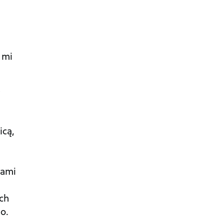
 mi
b
icą,
tami
ych
o.