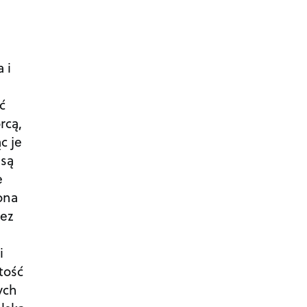
 i
ć
rcą,
c je
 są
e
ona
zez
i
tość
ych