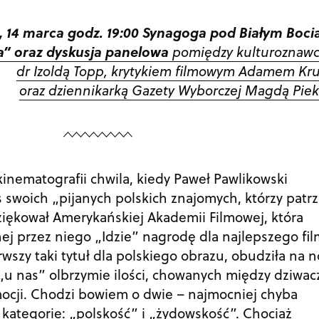
, 14 marca godz. 19:00 Synagoga pod Białym Boc
da” oraz dyskusja panelowa
pomiędzy kulturoznawc
dr Izoldą Topp, krytykiem filmowym Adamem Kr
oraz dziennikarką Gazety Wyborczej Magdą Piek
 kinematografii chwila, kiedy Paweł Pawlikowski
 swoich „pijanych polskich znajomych, którzy patrz
ziękował Amerykańskiej Akademii Filmowej, która
ej przez niego „Idzie” nagrodę dla najlepszego fi
wszy taki tytuł dla polskiego obrazu, obudziła na 
„u nas” olbrzymie ilości, chowanych między dziwa
ocji. Chodzi bowiem o dwie – najmocniej chyba
 kategorie: „polskość” i „żydowskość”. Chociaż