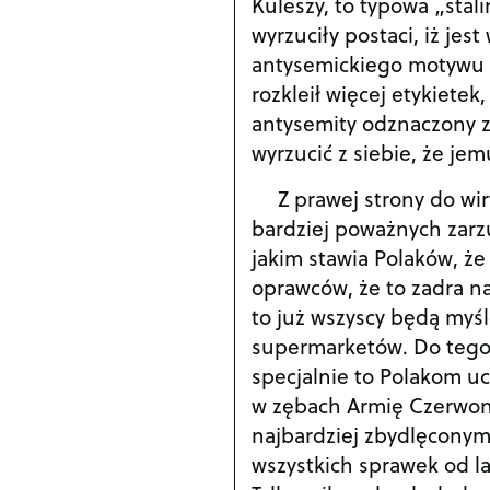
Kuleszy, to typowa „stali
wyrzuciły postaci, iż je
antysemickiego motywu zł
rozkleił więcej etykiet
antysemity odznaczony zo
wyrzucić z siebie, że je
Z prawej strony do wir
bardziej poważnych zarzu
jakim stawia Polaków, że
oprawców, że to zadra na
to już wszyscy będą myśle
supermarketów. Do tego z
specjalnie to Polakom ucz
w zębach Armię Czerwoną,
najbardziej zbydlęconymi
wszystkich sprawek od l