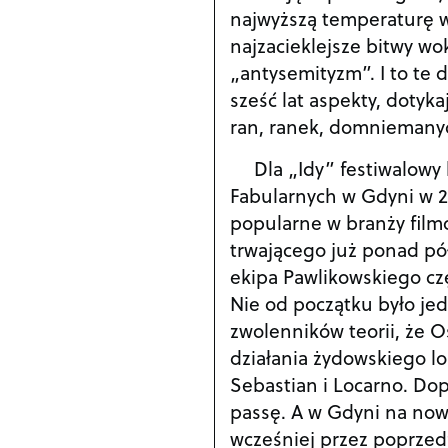
najwyższą temperaturę w
najzacieklejsze bitwy wok
„antysemityzm”. I to te
sześć lat aspekty, dotyk
ran, ranek, domniemanyc
Dla „Idy” festiwalowy 
Fabularnych w Gdyni w 2
popularne w branży film
trwającego już ponad pó
ekipa Pawlikowskiego czę
Nie od początku było jed
zwolenników teorii, że O
działania żydowskiego lo
Sebastian i Locarno. Dop
passę. A w Gdyni na nowo
wcześniej przez poprzed