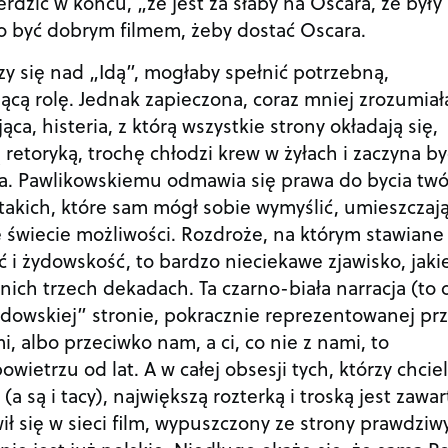
rdzić w końcu, „że jest za słaby na Oscara, że były
ło być dobrym filmem, żeby dostać Oscara.
zy się nad „Idą”, mogłaby spełnić potrzebną,
jącą rolę. Jednak zapieczona, coraz mniej zrozumiała
ąca, histeria, z którą wszystkie strony okładają się,
 retoryką, trochę chłodzi krew w żyłach i zaczyna by
a. Pawlikowskiemu odmawia się prawa do bycia twó
 takich, które sam mógł sobie wymyślić, umieszczają
 świecie możliwości. Rozdroże, na którym stawiane
ć i żydowskość, to bardzo nieciekawe zjawisko, jaki
tnich trzech dekadach. Ta czarno-biała narracja (to 
ydowskiej” stronie, pokracznie reprezentowanej pr
i, albo przeciwko nam, a ci, co nie z nami, to
powietrzu od lat. A w całej obsesji tych, którzy chciel
 są i tacy), największą rozterką i troską jest zawar
wił się w sieci film, wypuszczony ze strony prawdziw