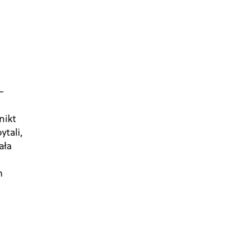
–
nikt
ytali,
ała
m