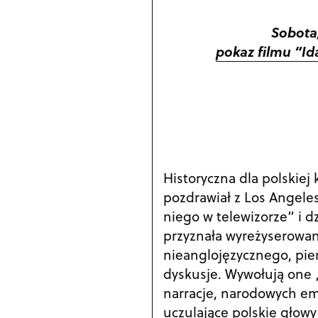
Sobota
pokaz filmu “I
Historyczna dla polskiej
pozdrawiał z Los Angeles
niego w telewizorze” i d
przyznała wyreżyserowan
nieanglojęzycznego, pier
dyskusje. Wywołują one 
narracje, narodowych em
uczulające polskie głowy