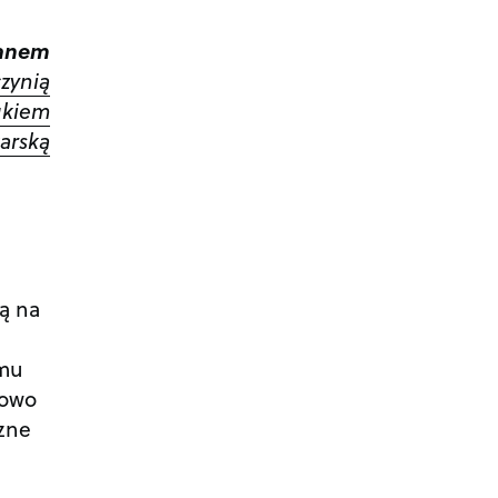
ianem
zynią
ukiem
arską
ą na
lmu
nowo
czne