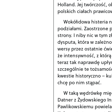
Holland. Jej twórczość,
polskich ciałach prawico
Wokółidowa histeria n
podziałami. Zaostrzone p
strony. I niby nic w tym
dysputa, która w zależno
wersy przez ostatnie ćwi
że intensywność, z którą
teraz tak naprawdę upły
szczególnie te tożsamoś
kwestie historyczno – kul
chcę po nim stąpać.
W taką wędrówkę międz
Datner z Żydowskiego In
Pawlikowskiemu powielan