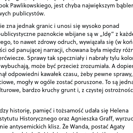
 obok Pawlikowskiego, jest chyba największym bąbl
wych publicystów.
ie zna jednak granic i unosi się wysoko ponad
ublicystyczne paznokcie wbijane są w „Idę” z każd
 złego, to nawet zdrowy odruch, wywiązała się (w koń
ści od panującej narracji, chowana była między róż
erćwiecze. Sprawy tak spęczniały i nabrały tylu kolo
 wybuchają, może być przecież zrozumiała. A dopie
nął odpowiedni kawałek czasu, żeby pewne sprawy,
ciowe, mogły w ogóle zostać poruszone. To są jedn
turowe, bardzo kruchy grunt i, z czystej ostrożności
y historię, pamięć i tożsamość udała się Helena
stytutu Historycznego oraz Agnieszka Graff, wyrzuc
ie antysemickich klisz. Że Wanda, postać Agaty