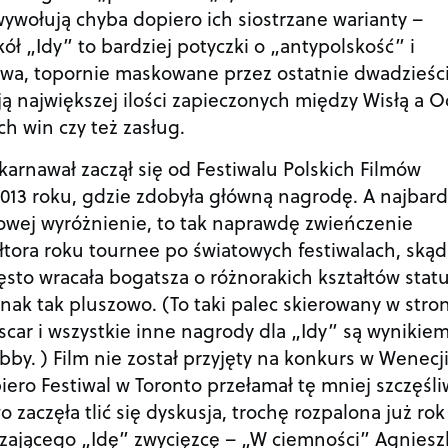
ywołują chyba dopiero ich siostrzane warianty –
ół „Idy” to bardziej potyczki o „antypolskość” i
 dwa, topornie maskowane przez ostatnie dwadzieśc
ają największej ilości zapieczonych między Wisłą a O
h win czy też zasług.
karnawał zaczął się od Festiwalu Polskich Filmów
013 roku, gdzie zdobyła główną nagrodę. A najbard
owej wyróżnienie, to tak naprawdę zwieńczenie
łtora roku tournee po światowych festiwalach, skąd
sto wracała bogatsza o różnorakich kształtów statu
nak tak pluszowo. (To taki palec skierowany w stro
scar i wszystkie inne nagrody dla „Idy” są wynikie
bby. ) Film nie został przyjęty na konkurs w Wenecj
iero Festiwal w Toronto przełamał tę mniej szczęśl
 zaczęła tlić się dyskusja, trochę rozpalona już rok
zającego „Idę” zwycięzcę – „W ciemności” Agniesz