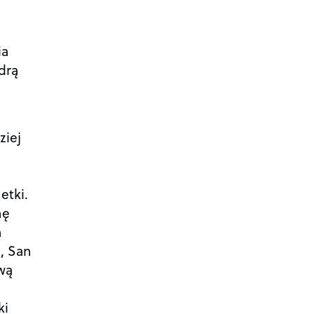
ia
drą
ziej
etki.
nę
m
i, San
iwą
ki