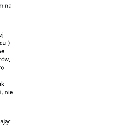
em na
ej
cu!)
ne
rów,
ro
ak
, nie
ając