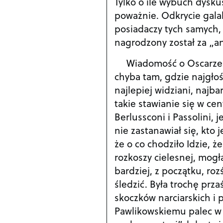
Tylko o ile wybuch dyskusj
poważnie. Odkrycie galakt
posiadaczy tych samych, 
nagrodzony został za „a
Wiadomość o Oscarze 
chyba tam, gdzie najgłoś
najlepiej widziani, najba
takie stawianie się w cent
Berlussconi i Passolini, je
nie zastanawiał się, kto 
że o co chodziło Idzie, ż
rozkoszy cielesnej, mogł
bardziej, z początku, ro
śledzić. Była trochę prza
skoczków narciarskich i p
Pawlikowskiemu palec w o