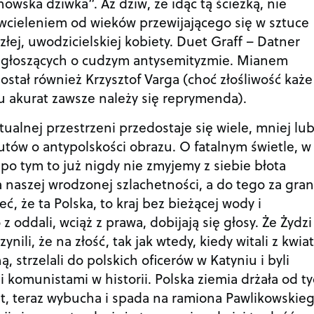
nowska dziwka”. Aż dziw, że idąc tą ścieżką, nie
st wcieleniem od wieków przewijającego się w sztuce
ej, uwodzicielskiej kobiety. Duet Graff – Datner
ek, głoszących o cudzym antysemityzmie. Mianem
stał również Krzysztof Varga (choć złośliwość każe
mu akurat zawsze należy się reprymenda).
tualnej przestrzeni przedostaje się wiele, mniej lu
tów o antypolskości obrazu. O fatalnym świetle, w
 po tym to już nigdy nie zmyjemy z siebie błota
 naszej wrodzonej szlachetności, a do tego za gran
ć, że ta Polska, to kraj bez bieżącej wody i
 oddali, wciąż z prawa, dobijają się głosy. Że Żydzi
ynili, że na złość, tak jak wtedy, kiedy witali z kwia
 strzelali do polskich oficerów w Katyniu i byli
 komunistami w historii. Polska ziemia drżała od t
at, teraz wybucha i spada na ramiona Pawlikowskieg