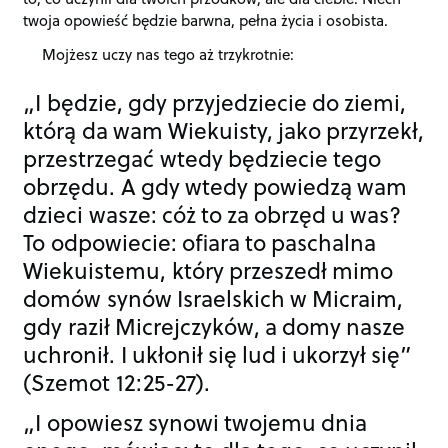
twoja opowieść będzie barwna, pełna życia i osobista.
Mojżesz uczy nas tego aż trzykrotnie:
„I będzie, gdy przyjedziecie do ziemi,
którą da wam Wiekuisty, jako przyrzekł,
przestrzegać wtedy będziecie tego
obrzędu. A gdy wtedy powiedzą wam
dzieci wasze: cóż to za obrzęd u was?
To odpowiecie: ofiara to paschalna
Wiekuistemu, który przeszedł mimo
domów synów Israelskich w Micraim,
gdy raził Micrejczyków, a domy nasze
uchronił. I ukłonił się lud i ukorzył się”
(Szemot 12:25-27).
„I opowiesz synowi twojemu dnia