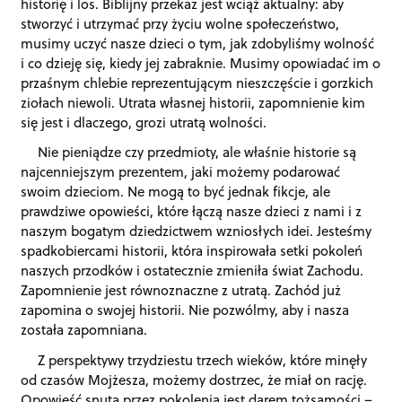
historię i los. Biblijny przekaz jest wciąż aktualny: aby
stworzyć i utrzymać przy życiu wolne społeczeństwo,
musimy uczyć nasze dzieci o tym, jak zdobyliśmy wolność
i co dzieję się, kiedy jej zabraknie. Musimy opowiadać im o
przaśnym chlebie reprezentującym nieszczęście i gorzkich
ziołach niewoli. Utrata własnej historii, zapomnienie kim
się jest i dlaczego, grozi utratą wolności.
Nie pieniądze czy przedmioty, ale właśnie historie są
najcenniejszym prezentem, jaki możemy podarować
swoim dzieciom. Ne mogą to być jednak fikcje, ale
prawdziwe opowieści, które łączą nasze dzieci z nami i z
naszym bogatym dziedzictwem wzniosłych idei. Jesteśmy
spadkobiercami historii, która inspirowała setki pokoleń
naszych przodków i ostatecznie zmieniła świat Zachodu.
Zapomnienie jest równoznaczne z utratą. Zachód już
zapomina o swojej historii. Nie pozwólmy, aby i nasza
została zapomniana.
Z perspektywy trzydziestu trzech wieków, które minęły
od czasów Mojżesza, możemy dostrzec, że miał on rację.
Opowieść snuta przez pokolenia jest darem tożsamości –