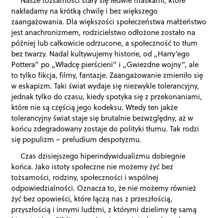
nakładamy na krótką chwilę i bez większego
zaangażowania. Dla większości społeczeństwa małżeństwo
jest anachronizmem, rodzicielstwo odłożone zostało na
później lub całkowicie odrzucone, a społeczność to tłum
bez twarzy. Nadal kultywujemy historie, od „Harry’ego
Pottera” po „Władcę pierścieni” i „Gwiezdne wojny”, ale
to tylko fikcja, filmy, fantazje. Zaangażowanie zmieniło się
w eskapizm. Taki świat wydaje się niezwykle tolerancyjny,
jednak tylko do czasu, kiedy spotyka się z przekonaniami,
które nie są częścią jego kodeksu. Wtedy ten jakże
tolerancyjny świat staje się brutalnie bezwzględny, aż w
końcu zdegradowany zostaje do polityki tłumu. Tak rodzi
się populizm – preludium despotyzmu.
Czas dzisiejszego hiperindywidualizmu dobiegnie
końca. Jako istoty społeczne nie możemy żyć bez
tożsamości, rodziny, społeczności i wspólnej
odpowiedzialności. Oznacza to, że nie możemy również
żyć bez opowieści, które łączą nas z przeszłością,
przyszłością i innymi ludźmi, z którymi dzielimy tę samą