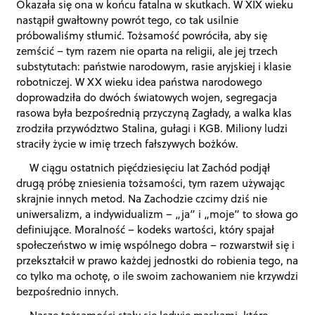
Okazała się ona w końcu fatalna w skutkach. W XIX wieku
nastąpił gwałtowny powrót tego, co tak usilnie
próbowaliśmy stłumić. Tożsamość powróciła, aby się
zemścić – tym razem nie oparta na religii, ale jej trzech
substytutach: państwie narodowym, rasie aryjskiej i klasie
robotniczej. W XX wieku idea państwa narodowego
doprowadziła do dwóch światowych wojen, segregacja
rasowa była bezpośrednią przyczyną Zagłady, a walka klas
zrodziła przywództwo Stalina, gułagi i KGB. Miliony ludzi
straciły życie w imię trzech fałszywych bożków.
W ciągu ostatnich pięćdziesięciu lat Zachód podjął
drugą próbę zniesienia tożsamości, tym razem używając
skrajnie innych metod. Na Zachodzie czcimy dziś nie
uniwersalizm, a indywidualizm – „ja” i „moje” to słowa go
definiujące. Moralność – kodeks wartości, który spajał
społeczeństwo w imię wspólnego dobra – rozwarstwił się i
przekształcił w prawo każdej jednostki do robienia tego, na
co tylko ma ochotę, o ile swoim zachowaniem nie krzywdzi
bezpośrednio innych.
Nasze tożsamości stały się ledwie maskami, które