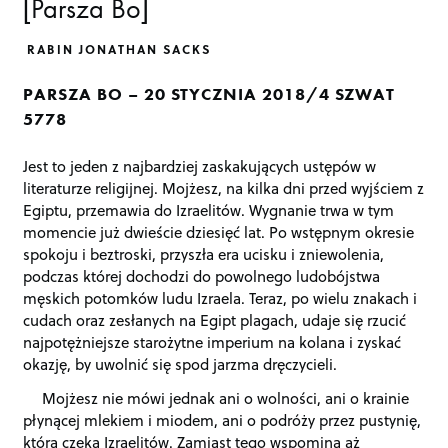
[Parsza Bo]
RABIN JONATHAN SACKS
PARSZA BO – 20 STYCZNIA 2018/4 SZWAT
5778
Jest to jeden z najbardziej zaskakujących ustępów w
literaturze religijnej. Mojżesz, na kilka dni przed wyjściem z
Egiptu, przemawia do Izraelitów. Wygnanie trwa w tym
momencie już dwieście dziesięć lat. Po wstępnym okresie
spokoju i beztroski, przyszła era ucisku i zniewolenia,
podczas której dochodzi do powolnego ludobójstwa
męskich potomków ludu Izraela. Teraz, po wielu znakach i
cudach oraz zesłanych na Egipt plagach, udaje się rzucić
najpotężniejsze starożytne imperium na kolana i zyskać
okazję, by uwolnić się spod jarzma dręczycieli.
Mojżesz nie mówi jednak ani o wolności, ani o krainie
płynącej mlekiem i miodem, ani o podróży przez pustynię,
która czeka Izraelitów. Zamiast tego wspomina aż