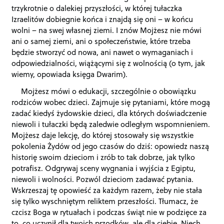
trzykrotnie o dalekiej przyszłości, w której tułaczka
Izraelitów dobiegnie końca i znajdą się oni – w końcu
wolni – na swej własnej ziemi. I znów Mojżesz nie mówi
ani o samej ziemi, ani o społeczeństwie, które trzeba
będzie stworzyć od nowa, ani nawet o wymaganiach i
odpowiedzialności, wiążącymi się z wolnością (o tym, jak
wiemy, opowiada księga Dwarim).
Mojżesz mówi o edukacji, szczególnie o obowiązku
rodziców wobec dzieci. Zajmuje się pytaniami, które mogą
zadać kiedyś żydowskie dzieci, dla których doświadczenie
niewoli i tułaczki będą zaledwie odległym wspomnieniem.
Mojżesz daje lekcję, do której stosowały się wszystkie
pokolenia Żydów od jego czasów do dziś: opowiedz naszą
historię swoim dzieciom i zrób to tak dobrze, jak tylko
potrafisz. Odgrywaj sceny wygnania i wyjścia z Egiptu,
niewoli i wolności. Pozwól dzieciom zadawać pytania.
Wskrzeszaj tę opowieść za każdym razem, żeby nie stała
się tylko wyschniętym reliktem przeszłości. Tłumacz, że
czcisz Boga w rytuałach i podczas świąt nie w podzięce za
to, co uczynił dla twoich przodków, ale dla ciebie. Niech