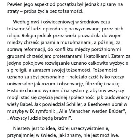
Pewien jego aspekt od początku był jednak spisany na
straty – próba życia bez tożsamości.
Według myśli oświeceniowej w średniowieczu
tożsamość ludzi opierała się na wyznawanej przez nich
religii. Religia jednak przez wieki prowadziła do wojen
między chrześcijanami a muzułmanami, a później, za
sprawą reformacji, do konfliktu między poróżnionymi
grupami chrześcijan: protestantami i katolikami. Zatem za
jedyne pokojowe rozwiązanie uznano całkowite wyzbycie
się religii, a zarazem swojej tożsamości. Tożsamości
uznano za zbyt personalne – należało czcić tylko rzeczy
uniwersalne jak rozum i obserwację, filozofię i naukę.
Historie chciano wymienić na systemy, abyśmy wszyscy
mogli stać się częścią jednej społeczności jak budowniczy
wieży Babel. Jak powiedział Schiller, a Beethoven ubrał w
muzykę w IX symfonii: „Alle Menschen werden Brüder”,
„Wszyscy ludzie będą braćmi”.
Niestety jest to idea, której urzeczywistnienie,
przynajmniej w świecie, jaki znamy, nie jest możliwe.