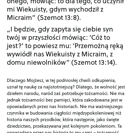
onego, mówiąc: to dla tego, co uczynił
mi Wiekuisty, gdym wychodził z
Micraim” (Szemot 13:8).
„I będzie, gdy zapyta się ciebie syn
twój w przyszłości mówiąc: ‘Cóż to
jest?’ to powiesz mu: ‘Przemożną ręką
wywiódł nas Wiekuisty z Micraim, z
domu niewolników” (Szemot 13:14).
Dlaczego Mojżesz, w tej podniosłej chwili odkupienia,
uznał tę naukę za najistotniejszą? Dlatego, że wolność jest
dziełem narodu, naród zaś potrzebuje tożsamości. Nie ma
jednak tożsamości bez pamięci, która zakodowana jest w
opowiadanych przez nas historiach. Nie ma ważniejszego
czynnika w budowania ciągłości międzypokoleniowej niż
historia naszych przodków, która następnie, jako święte
dziedzictwo, przekazywana jest kolejnym pokoleniom. Ta
opowiadana przez nas historia to my sami – tożsamość