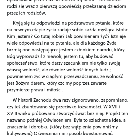
rodzi się wraz z pierwszą opowieścią przekazaną dzieciom
przez ich rodziców.
Kryją się tu odpowiedzi na podstawowe pytania, które
na pewnym etapie życia zadaje sobie każda myśląca istota:
Kim jestem? Co tutaj robię? Jak powinienem żyć? Istnieje
wiele odpowiedzi na te pytania, ale dla każdego Żyda
brzmią one następująco: jestem członkiem narodu, który
Bóg wyprowadził z niewoli; jestem tu, aby budować
społeczeństwo, które darzy szacunkiem nie tylko swoją
własną wolność, ale również wolność innych ludzi;
powinienem żyć w ciągłym przeświadczeniu, że wolność
jest Bożym darem, który czcimy poprzez zawarte
przymierze prawa i miłości.
W historii Zachodu dwa razy zignorowano, zapomniano,
czy też zbuntowano się przeciwko tożsamości. W XVII i
XVIII wieku próbowano stworzyć świat bez niej. Projekt ten
nazwano później Oświeceniem. Była to szlachetna idea, a
znaczenia i dorobku (który bez wątpienia powinniśmy
kultywować) Oświecenia nie sposób kwestionować.