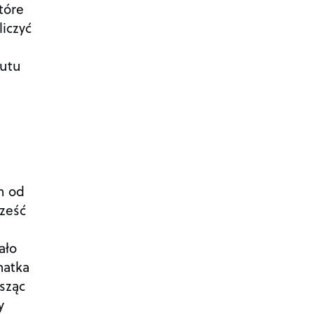
tóre
liczyć
tutu
h od
sześć
ało
matka
sząc
y