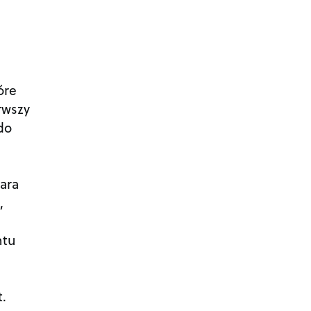
óre
rwszy
do
ara
,
ntu
t.