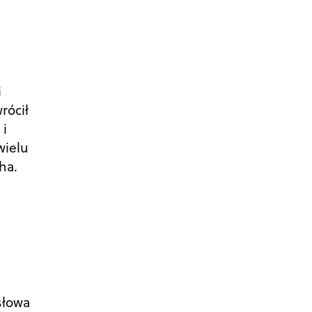
i
rócił
 i
wielu
cha.
słowa