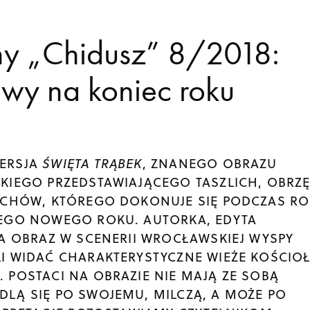
y „Chidusz” 8/2018:
wy na koniec roku
ERSJA
ŚWIĘTA TRĄBEK
, ZNANEGO OBRAZU
KIEGO PRZEDSTAWIAJĄCEGO TASZLICH, OBRZ
ECHÓW, KTÓREGO DOKONUJE SIĘ PODCZAS RO
EGO NOWEGO ROKU. AUTORKA, EDYTA
A OBRAZ W SCENERII WROCŁAWSKIEJ WYSPY
I WIDAĆ CHARAKTERYSTYCZNE WIEŻE KOŚCIO
 POSTACI NA OBRAZIE NIE MAJĄ ZE SOBĄ
LĄ SIĘ PO SWOJEMU, MILCZĄ, A MOŻE PO