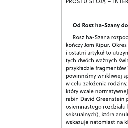
PROSTU STOJĄ – INTE
Od Rosz ha-Szany do
Rosz ha-Szana rozpo
kończy Jom Kipur. Okres
i ostatni artykuł to ut
tych dwóch ważnych świą
przykładzie fragmentów 
powinniśmy wnikliwiej sp
w celu założenia rodziny
który wcale normatywnej
rabin David Greenstein 
osiemnastego rozdziału 
seksualnych), która anu
wskazuje natomiast na k