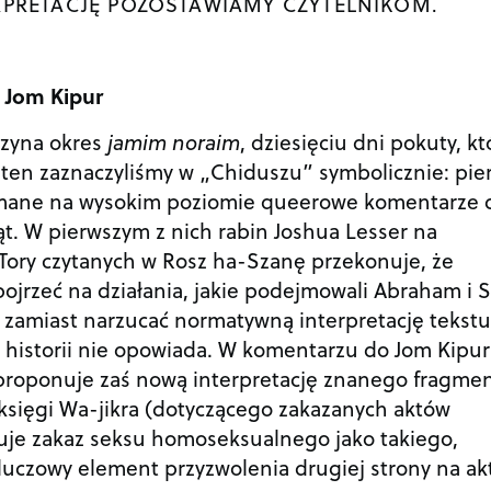
RPRETACJĘ POZOSTAWIAMY CZYTELNIKOM.
 Jom Kipur
czyna okres
jamim noraim
, dziesięciu dni pokuty, kt
 ten zaznaczyliśmy w „Chiduszu” symbolicznie: pie
rzymane na wysokim poziomie queerowe komentarze 
t. W pierwszym z nich rabin Joshua Lesser na
Tory czytanych w Rosz ha-Szanę przekonuje, że
ojrzeć na działania, jakie podejmowali Abraham i S
, zamiast narzucać normatywną interpretację tekstu
 historii nie opowiada. W komentarzu do Jom Kipur
proponuje zaś nową interpretację znanego fragme
księgi Wa-jikra (dotyczącego zakazanych aktów
luje zakaz seksu homoseksualnego jako takiego,
luczowy element przyzwolenia drugiej strony na ak