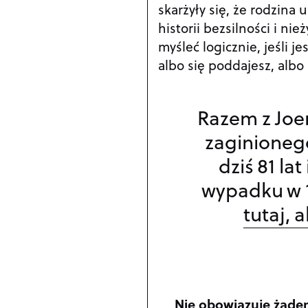
skarżyły się, że rodzina
historii bezsilności i nie
myśleć logicznie, jeśli 
albo się poddajesz, albo
Razem z Joe
zaginionego
dziś 81 la
wypadku w 1
tutaj, 
Nie obowiązuje żade