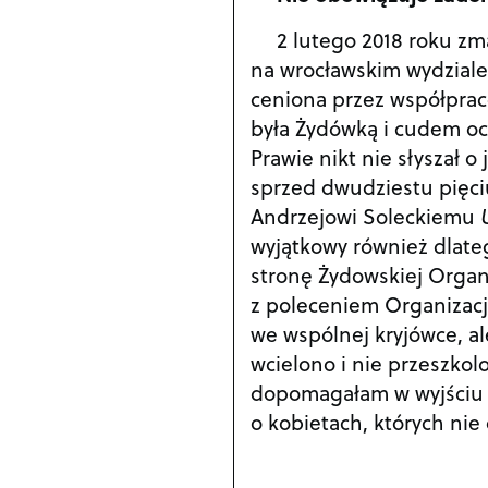
2 lutego 2018 roku zm
na wrocławskim wydziale 
ceniona przez współpraco
była Żydówką i cudem ocal
Prawie nikt nie słyszał o 
sprzed dwudziestu pięciu
Andrzejowi Soleckiemu
wyjątkowy również dlate
stronę Żydowskiej Organ
z poleceniem Organizacji,
we wspólnej kryjówce, a
wcielono i nie przeszkol
dopomagałam w wyjściu z 
o kobietach, których nie