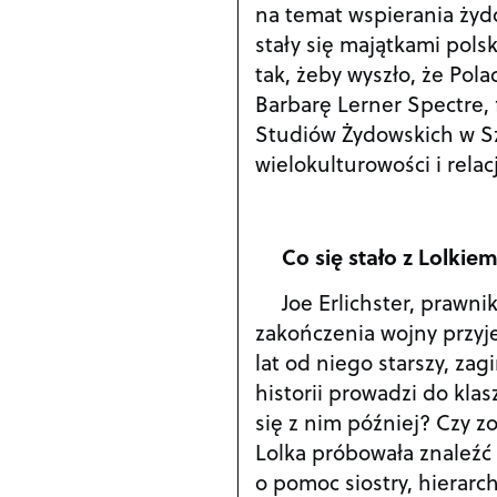
na temat wspierania żydo
stały się majątkami polsk
tak, żeby wyszło, że Pol
Barbarę Lerner Spectre, f
Studiów Żydowskich w Sz
wielokulturowości i relac
Co się stało z Lolkie
Joe Erlichster, prawn
zakończenia wojny przyj
lat od niego starszy, zag
historii prowadzi do klas
się z nim później? Czy z
Lolka próbowała znaleźć 
o pomoc siostry, hierarc