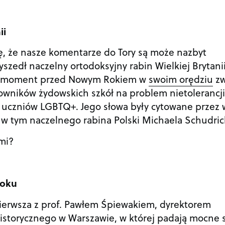
ii
ę, że nasze komentarze do Tory są może nazbyt
zedł naczelny ortodoksyjny rabin Wielkiej Brytani
na moment przed Nowym Rokiem w
swoim orędziu
zw
owników żydowskich szkół na problem nietolerancji
 uczniów LGBTQ+. Jego słowa były cytowane przez 
 w tym naczelnego rabina Polski Michaela Schudri
mi?
roku
Pierwsza z prof. Pawłem Śpiewakiem, dyrektorem
istorycznego w Warszawie, w której padają mocne 