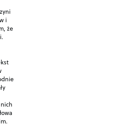
zyni
w i
m, że
i.
ekst
w
odnie
ły
 nich
słowa
im.