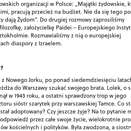
wskich organizacji w Polsce: „Majątki żydowskie, k
imi, pracują przecież na budżet. Nie da się tego po
acy dają Żydom”. Do drugiej rozmowy zaprosiliśmy
ilozofkę, założycielkę Paidei – Europejskiego Insty
tokholmie. Rozmawialiśmy z nią o europejskiej
jach diaspory z Izraelem.
m?
ik z Nowego Jorku, po ponad siedemdziesięciu latac
eżdża do Warszawy szukać swojego brata. Lolek, o 
inął w 1943 roku, a ostatni sprawdzony trop w jego
ztoru sióstr szarytek przy warszawskiej Tamce. Co st
ostał adoptowany? Czy jeszcze żyje? Na to pytanie 
odpowiedź przez całe swoje życie, wielokrotnie pro
hów kościelnych i polityków. Była zwodzona, a siostr