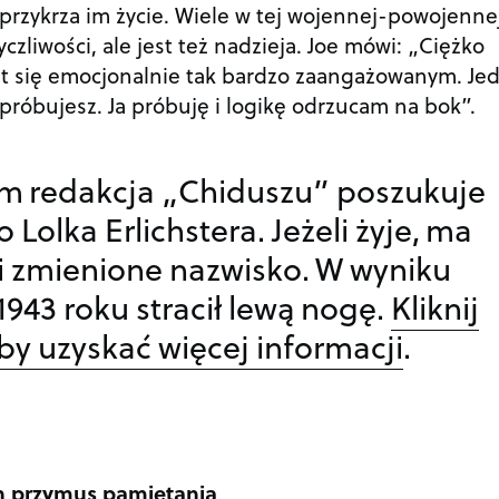
 uprzykrza im życie. Wiele w tej wojennej-powojenne
życzliwości, ale jest też nadzieja. Joe mówi: „Ciężko
jest się emocjonalnie tak bardzo zaangażowanym. Je
 próbujesz. Ja próbuję i logikę odrzucam na bok”.
m redakcja „Chiduszu” poszukuje
 Lolka Erlichstera. Jeżeli żyje, ma
t i zmienione nazwisko. W wyniku
943 roku stracił lewą nogę.
Kliknij
aby uzyskać więcej informacji
.
n przymus pamiętania