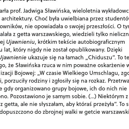
arła prof. Jadwiga Sławińska, wieloletnia wykładowc
architektury. Choć była uwielbiana przez studentó
wników, nie opowiadała o swojej przeszłości. O ty
ała z getta warszawskiego, wiedzieli tylko nieliczn
jej
Ujawnieniu
, krótkim tekście autobiograficznym
 lat, który nigdy nie został opublikowany. Dzięki
Ujawnienie
ukazuje się na łamach „Chiduszu”. To t
go, że Sławińska rzuca w nim poważne oskarżenie 
izacji Bojowej: „W czasie Wielkiego Umschlagu, zg
 porzuciły rodziny i zgłosiły się na rozkaz. Przetrwa
le gdy organizowano grupy bojowe, ich do nich nie
ono. Pozostawiono je samym sobie. (…) Niektórym z
getta, ale nie słyszałam, aby któraś przeżyła”. To 
 dopuszczono do zbrojnej walki w getcie warszawsk