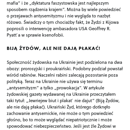
mafia” i że „dyktatura faszystowska jest najlepszym
sposobem rządzenia krajem”. Można by wiele powiedzieć
o przejawach antysemityzmu i nie wygląda to nazbyt
różowo. Świadczy o tym chociażby fakt, że Żydzi z Kijowa
poprosili o interwencję ambasadora USA Geoffrey R.
Pyatt`a w sprawie ksenofobii.
BIJĄ ŻYDÓW, ALE NIE DAJĄ PŁAKAĆ!
Społeczność żydowska na Ukrainie jest podzielona na dwa
obozy: prorosyjski i proukraiński. Podobny podział powstał
wśród rabinów. Naczelni rabini zalecają pozostanie poza
polityką. Teraz na Ukrainie nie używa się terminu
„antysemityzm” a tylko „prowokacja”. W artykule
żydowskiej gazety wydawanej na Ukrainie przeczytałem
taki tytuł: „Jewriejew biut i plakat` nie dajut” (Biją Żydów,
ale nie dają płakać). Ukraiński Żyd, którego dotknęło
zachowanie antysemickie, nie może o tym powiedzieć
głośno, bo to może wyglądać niepatriotycznie i może
spowodować niebezpieczeństwo. Jeśli jest źle Żydowi w