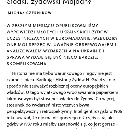
Słodki, żydowski Majdan?
MICHAŁ CZERNIKOW
W ZESZŁYM MIESIĄCU OPUBLIKOWALIŚMY
WYPOWIEDZI MŁODYCH UKRAIŃSKICH ŻYDÓW
UCZESTNICZĄCYCH W EUROMAJDANIE. WZBUDZIŁY
ONE MÓJ SPRZECIW. UWAŻNIE OBSERWOWAŁEM I
ANALIZOWAŁEM WYDARZENIA NA UKRAINIE I
SPRAWA WYDAJE SIĘ BYĆ NIECO BARDZIEJ
SKOMPLIKOWANA.
Historia nie ma trybu warunkowego i nigdy nie jest
czarno – biała. Kartkując Historię Żydów H. Graetza, nie
sposób nie zauważyć rozbieżnej oceny europejskich
władców. U tego wyjątkowego wrocławianina papierkiem
lakmusowym był stosunek władcy do Żydów. Co więcej,
stosunek do wydarzeń historycznych bywa
perspektywiczny i retrospektywny. Inteligent rosyjski w 1905
roku uważał, że nie ma nic gorszego niż rządy cara, ale
gdyby w 1937 roku miałby zastanowić się, co jest gorsze –