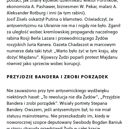
ekonomista A. Pashawer, biznesmen W. Pekar, malarz A.
Aleksander Rotburg i inni (w tym rabini).
Josif Zisels oskarżył Putina o kłamstwo. Oświadczył, że
antysemityzmu na Ukrainie nie ma i nigdy nie było. Zganił
za uległość wobec kremlowskiej propagandy naczelnego
rabina Rosji Berla Lazara i przewodniczącego Żydów
rosyjskich Juria Kanera. Gazeta Chadaszot w marcowym
numerze dała taki tytuł: „Warto było żyć w tym kraju, aby
dożyć Majdanu”. Kijowscy Żydzi poparli protest Majdanu
również jako sprzeciw wobec korupcji.
PRZYJDZIE BANDERA I ZROBI PORZĄDEK
Nie zauważono przy tym antysemickiego wydźwięku
niektórych haseł: „To rewolucja nie dla Żydów”, „Przyjdzie
Bandera i zrobi porządek”. Wisiały portrety Stepana
Bandery. Owszem, jeśli antysemityzm był, to nie miał
statusu mainstreamu. Nie przeszkadzało im, kiedy w
noworocznej szopce deputowany Swobody Bogdan Baniuk
w stroju chasyda przedstawił Żyda w całej krasie