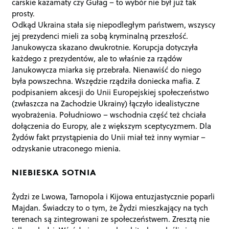
carskie kazamaty czy Gułag – to wybór nie był już tak
prosty.
Odkąd Ukraina stała się niepodległym państwem, wszyscy
jej prezydenci mieli za sobą kryminalną przeszłość.
Janukowycza skazano dwukrotnie. Korupcja dotyczyła
każdego z prezydentów, ale to właśnie za rządów
Janukowycza miarka się przebrała. Nienawiść do niego
była powszechna. Wszędzie rządziła doniecka mafia. Z
podpisaniem akcesji do Unii Europejskiej społeczeństwo
(zwłaszcza na Zachodzie Ukrainy) łączyło idealistyczne
wyobrażenia. Południowo – wschodnia część też chciała
dołączenia do Europy, ale z większym sceptycyzmem. Dla
Żydów fakt przystąpienia do Unii miał też inny wymiar –
odzyskanie utraconego mienia.
NIEBIESKA SOTNIA
Żydzi ze Lwowa, Tarnopola i Kijowa entuzjastycznie poparli
Majdan. Świadczy to o tym, że Żydzi mieszkający na tych
terenach są zintegrowani ze społeczeństwem. Zresztą nie