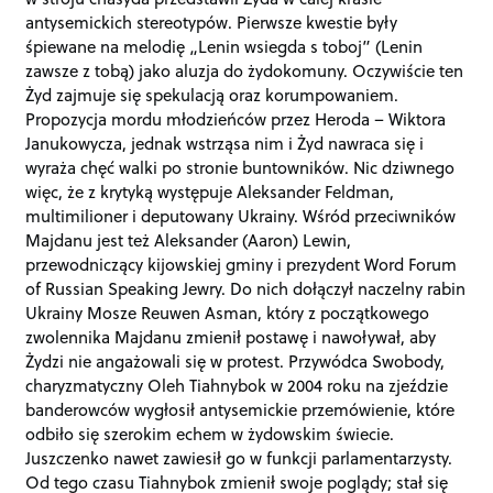
antysemickich stereotypów. Pierwsze kwestie były
śpiewane na melodię „Lenin wsiegda s toboj” (Lenin
zawsze z tobą) jako aluzja do żydokomuny. Oczywiście ten
Żyd zajmuje się spekulacją oraz korumpowaniem.
Propozycja mordu młodzieńców przez Heroda – Wiktora
Janukowycza, jednak wstrząsa nim i Żyd nawraca się i
wyraża chęć walki po stronie buntowników. Nic dziwnego
więc, że z krytyką występuje Aleksander Feldman,
multimilioner i deputowany Ukrainy. Wśród przeciwników
Majdanu jest też Aleksander (Aaron) Lewin,
przewodniczący kijowskiej gminy i prezydent Word Forum
of Russian Speaking Jewry. Do nich dołączył naczelny rabin
Ukrainy Mosze Reuwen Asman, który z początkowego
zwolennika Majdanu zmienił postawę i nawoływał, aby
Żydzi nie angażowali się w protest. Przywódca Swobody,
charyzmatyczny Oleh Tiahnybok w 2004 roku na zjeździe
banderowców wygłosił antysemickie przemówienie, które
odbiło się szerokim echem w żydowskim świecie.
Juszczenko nawet zawiesił go w funkcji parlamentarzysty.
Od tego czasu Tiahnybok zmienił swoje poglądy; stał się