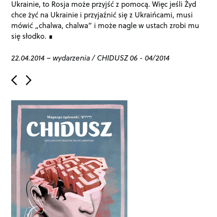
Ukrainie, to Rosja może przyjść z pomocą. Więc jeśli Żyd
chce żyć na Ukrainie i przyjaźnić się z Ukraińcami, musi
mówić „chalwa, chalwa” i może nagle w ustach zrobi mu
się słodko.
22.04.2014
–
wydarzenia
/
CHIDUSZ 06 - 04/2014
P
o
s
t
n
a
v
i
g
a
t
i
o
n