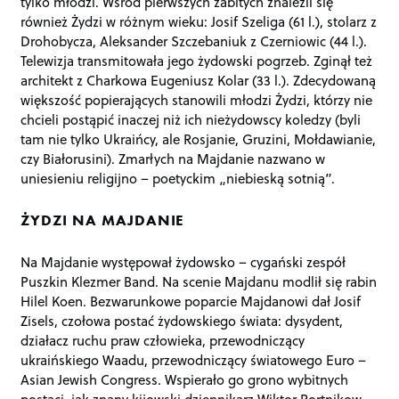
tylko młodzi. Wśród pierwszych zabitych znaleźli się
również Żydzi w różnym wieku: Josif Szeliga (61 l.), stolarz z
Drohobycza, Aleksander Szczebaniuk z Czerniowic (44 l.).
Telewizja transmitowała jego żydowski pogrzeb. Zginął też
architekt z Charkowa Eugeniusz Kolar (33 l.). Zdecydowaną
większość popierających stanowili młodzi Żydzi, którzy nie
chcieli postąpić inaczej niż ich nieżydowscy koledzy (byli
tam nie tylko Ukraińcy, ale Rosjanie, Gruzini, Mołdawianie,
czy Białorusini). Zmarłych na Majdanie nazwano w
uniesieniu religijno – poetyckim „niebieską sotnią”.
ŻYDZI NA MAJDANIE
Na Majdanie występował żydowsko – cygański zespół
Puszkin Klezmer Band. Na scenie Majdanu modlił się rabin
Hilel Koen. Bezwarunkowe poparcie Majdanowi dał Josif
Zisels, czołowa postać żydowskiego świata: dysydent,
działacz ruchu praw człowieka, przewodniczący
ukraińskiego Waadu, przewodniczący światowego Euro –
Asian Jewish Congress. Wspierało go grono wybitnych
postaci, jak znany kijowski dziennikarz Wiktor Portnikow,