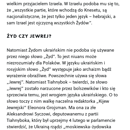
wielkim przyjacielem Izraela. W Izraelu podoba mu się to,
że „wszystkie partie, które wchodzą do Knesetu, są
nacjonalistyczne, że jest tylko jeden język – hebrajski, a
sam Izrael jest ojczyzną wszystkich Żydów”.
ŻYD CZY JEWREJ?
Natomiast Żydom ukraińskim nie podoba się używane
przez niego słowo „Żyd”. To jest niuans może
niezrozumiały dla Polaków. W języku ukraińskim i
rosyjskim słowo „Żyd” występuje jako archaizm bądź
wyrażenie obraźliwe. Powszechnie używa się słowa
„Jewrej”. Natomiast Tiahnybok – twierdzi, że słowo
„Jewrej” zostało narzucone przez bolszewików i kto się
sprzeciwia temu, jest wrogiem języka ukraińskiego. O to
słowo toczy z nim walkę naczelna redaktorka „Kijew
Jewrejski” Eleonora Grojsman. Ma ona za złe
Aleksandrowi Syczowi, deputowanemu z partii
Tiahnyboka, który był uprzejmy 4 lutego w parlamencie
stwierdzić, że Ukrainą rządzi „moskiewska-żydowska