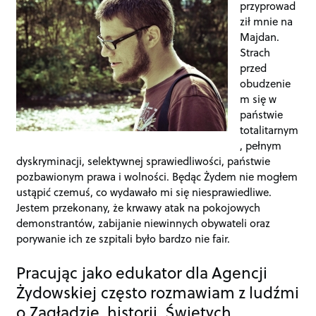
przyprowad
ził mnie na
Majdan.
Strach
przed
obudzenie
m się w
państwie
totalitarnym
, pełnym
dyskryminacji, selektywnej sprawiedliwości, państwie
pozbawionym prawa i wolności. Będąc Żydem nie mogłem
ustąpić czemuś, co wydawało mi się niesprawiedliwe.
Jestem przekonany, że krwawy atak na pokojowych
demonstrantów, zabijanie niewinnych obywateli oraz
porywanie ich ze szpitali było bardzo nie fair.
Pracując jako edukator dla Agencji
Żydowskiej często rozmawiam z ludźmi
o Zagładzie, historii, Świętych