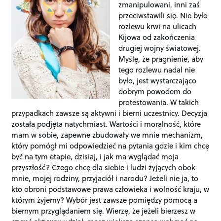
zmanipulowani, inni zaś
przeciwstawili się. Nie było
rozlewu krwi na ulicach
Kijowa od zakończenia
drugiej wojny światowej.
Myślę, że pragnienie, aby
tego rozlewu nadal nie
było, jest wystarczająco
dobrym powodem do
protestowania. W takich
przypadkach zawsze są aktywni i bierni uczestnicy. Decyzja
została podjęta natychmiast. Wartości i moralność, które
mam w sobie, zapewne zbudowały we mnie mechanizm,
który pomógł mi odpowiedzieć na pytania gdzie i kim chcę
być na tym etapie, dzisiaj, i jak ma wyglądać moja
przyszłość? Czego chcę dla siebie i ludzi żyjących obok
mnie, mojej rodziny, przyjaciół i narodu? Jeżeli nie ja, to
kto obroni podstawowe prawa człowieka i wolność kraju, w
którym żyjemy? Wybór jest zawsze pomiędzy pomocą a
biernym przyglądaniem się. Wierzę, że jeżeli bierzesz w