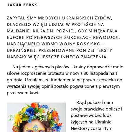
JAKUB BERSKI
ZAPYTALIŚMY MŁODYCH UKRAIŃSKICH ŻYDÓW,
DLACZEGO WZIĘLI UDZIAŁ W PROTEŚCIE NA
MAJDANIE. KILKA DNI PÓŹNIEJ, GDY MINĘŁA FALA
EUFORII PO PIERWSZYCH SUKCESACH REWOLUCJI,
NADCIĄGNĘŁO WIDMO WOJNY ROSYJSKO –
UKRAIŃSKIEJ. PREZENTOWANE PONIŻEJ TEKSTY
NABRAŁY WIĘC JESZCZE INNEGO ZNACZENIA.
Na jeden z głównych placów Ukrainy doprowadził mnie
siłowe rozproszenie protestu w nocy z 30 listopada na 1
grudnia. Uznałam, że fundamentalne prawo człowieka do
wyrażenia swojej opinii zostało pogwałcone z pierwszym
przelewem krwi.
Rząd pokazał nam
swoje prawdziwe oblicze i
postawę wobec ludzi
żyjących na Ukrainie.
Niektórzy zostali tym