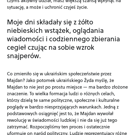
czymś aktywny udział, masz większą szansą wpłynąć na
sytuację, a może i uchronić czyjeś życie.
Moje dni składały się z żółto
niebieskich wstążek, oglądania
wiadomości i codziennego zbierania
cegieł czując na sobie wzrok
snajperów.
Co zmieniło się w ukraińskim społeczeństwie przez
Majdan? Jako potomek ukraińskiego Żyda myślę, że
Majdan to nie jest po prostu miejsce — ma bardzo złożone
znaczenie. To wielka formacja ludzi o różnych celach,
którzy dzielą te same polityczne, społeczne i kulturalne
poglądy w bardzo niesprzyjających warunkach. Jedną z
podstawowych osiągnięć jest to, że Majdan wywołał
rewolucję w świadomości ludzkiej i nie da się już tego
zatrzymać. Rozpoczęliśmy ten proces i ostatecznie
uformuje on naród polityczny. Ludzie reprezentujący różne