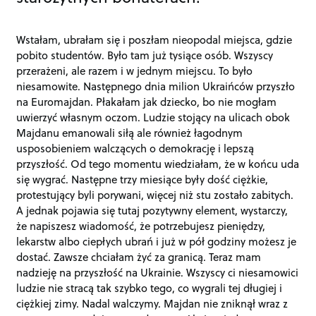
Wstałam, ubrałam się i poszłam nieopodal miejsca, gdzie
pobito studentów. Było tam już tysiące osób. Wszyscy
przerażeni, ale razem i w jednym miejscu. To było
niesamowite. Następnego dnia milion Ukraińców przyszło
na Euromajdan. Płakałam jak dziecko, bo nie mogłam
uwierzyć własnym oczom. Ludzie stojący na ulicach obok
Majdanu emanowali siłą ale również łagodnym
usposobieniem walczących o demokrację i lepszą
przyszłość. Od tego momentu wiedziałam, że w końcu uda
się wygrać. Następne trzy miesiące były dość ciężkie,
protestujący byli porywani, więcej niż stu zostało zabitych.
A jednak pojawia się tutaj pozytywny element, wystarczy,
że napiszesz wiadomość, że potrzebujesz pieniędzy,
lekarstw albo ciepłych ubrań i już w pół godziny możesz je
dostać. Zawsze chciałam żyć za granicą. Teraz mam
nadzieję na przyszłość na Ukrainie. Wszyscy ci niesamowici
ludzie nie stracą tak szybko tego, co wygrali tej długiej i
ciężkiej zimy. Nadal walczymy. Majdan nie zniknął wraz z