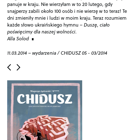
panuje w kraju. Nie wierzyłam w to 20 lutego, gdy
snajperzy zabili około 100 osób i nie wierzę w to teraz! Te
dni zmieniły mnie i ludzi w moim kraju. Teraz rozumiem
każde słowo ukraińskiego hymnu –
Duszę, ciało
poświęcimy dla naszej wolności
.
Alla Solod
11.03.2014
–
wydarzenia
/
CHIDUSZ 05 - 03/2014
P
o
s
t
n
a
v
i
g
a
t
i
o
n