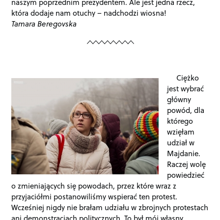
naszym poprzednim prezydentem. Ale jest jedna rzecz,
która dodaje nam otuchy – nadchodzi wiosna!
Tamara Beregovska
Ciężko
jest wybrać
główny
powód, dla
którego
wzięłam
udział w
Majdanie.
Raczej wolę
powiedzieć
o zmieniających się powodach, przez które wraz z
przyjaciółmi postanowiliśmy wspierać ten protest.
Wcześniej nigdy nie brałam udziału w zbrojnych protestach
ani demonstracjach politycznych. To był mój własny