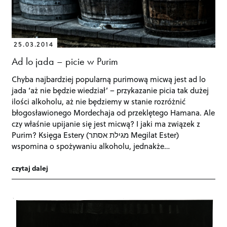
25.03.2014
Ad lo jada – picie w Purim
Chyba najbardziej popularną purimową micwą jest ad lo
jada ‘aż nie będzie wiedział’ – przykazanie picia tak dużej
ilości alkoholu, aż nie będziemy w stanie rozróżnić
błogosławionego Mordechaja od przeklętego Hamana. Ale
czy właśnie upijanie się jest micwą? I jaki ma związek z
Purim? Księga Estery (מגילת אסתר Megilat Ester)
wspomina o spożywaniu alkoholu, jednakże…
czytaj dalej