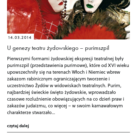
14.03.2014
U genezy teatru żydowskiego – purimszpil
Pierwszymi formami żydowskiej ekspresji teatralnej były
purimszpil (przedstawienia purimowe), które od XVI wieku
upowszechniły się na terenach Włoch i Niemiec wbrew
zakazom rabinicznym ograniczającym tworzenie i
uczestnictwo Żydów w widowiskach teatralnych. Purim,
najbardziej świeckie święto żydowskie, wprowadzało
czasowe rozluźnienie obowiązujących na co dzień praw i
zakazów judaizmu, co więcej – w swoim karnawałowym
charakterze stwarzało…
czytaj dalej