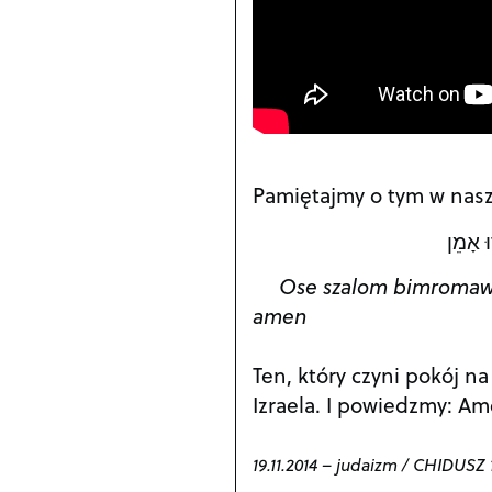
Pamiętajmy o tym w na
ּ אָמֵן
Ose szalom bimromaw, 
amen
Ten, który czyni pokój na
Izraela. I powiedzmy: Am
19.11.2014
–
judaizm
/
CHIDUSZ 1