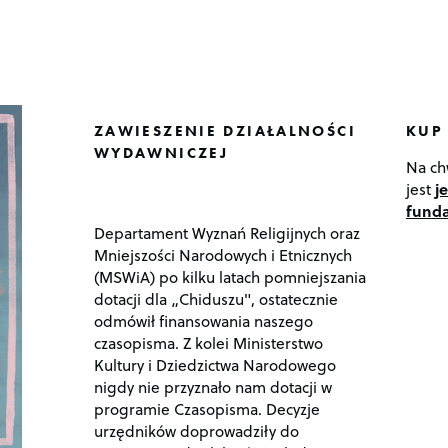
ZAWIESZENIE DZIAŁALNOŚCI
KUP
WYDAWNICZEJ
Na ch
jest
j
funda
Departament Wyznań Religijnych oraz
Mniejszości Narodowych i Etnicznych
(MSWiA) po kilku latach pomniejszania
dotacji dla „Chiduszu", ostatecznie
odmówił finansowania naszego
czasopisma. Z kolei Ministerstwo
Kultury i Dziedzictwa Narodowego
nigdy nie przyznało nam dotacji w
programie Czasopisma. Decyzje
urzędników doprowadziły do