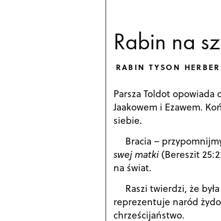
Rabin na sz
RABIN TYSON HERBE
Parsza Toldot opowiada o
Jaakowem i Ezawem. Kończ
siebie.
Bracia – przypomnijmy 
swej matki
(Bereszit 25:2
na świat.
Raszi twierdzi, że był
reprezentuje naród żydo
chrześcijaństwo.