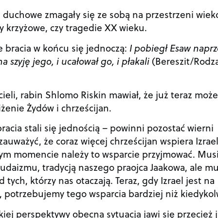
i duchowe zmagały się ze sobą na przestrzeni wiek
krzyżowe, czy tragedie XX wieku.
e bracia w końcu się jednoczą:
I pobiegł Esaw napr
a szyję jego, i ucałował go, i płakali
(Bereszit/Rodz
ieli, rabin Shlomo Riskin mawiał, że już teraz moż
żenie Żydów i chrześcijan.
racia stali się jednością – powinni pozostać wierni
ważyć, że coraz więcej chrześcijan wspiera Izrael
nym momencie należy to wsparcie przyjmować. Mus
 judaizmu, tradycją naszego praojca Jaakowa, ale m
ych, którzy nas otaczają. Teraz, gdy Izrael jest na
dy, potrzebujemy tego wsparcia bardziej niż kiedykol
iej perspektywy obecna sytuacja jawi się przecież 