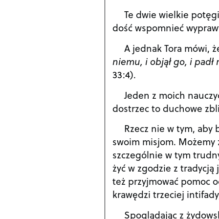
Te dwie wielkie potęg
dość wspomnieć wyprawy 
A jednak Tora mówi, ż
niemu, i objął go, i padł n
33:4).
Jeden z moich nauczyc
dostrzec to duchowe zbli
Rzecz nie w tym, aby b
swoim misjom. Możemy zau
szczególnie w tym trud
żyć w zgodzie z tradycją
też przyjmować pomoc od t
krawędzi trzeciej intifa
Spoglądając z żydowsk