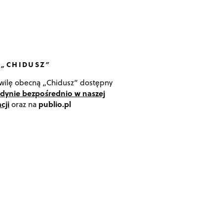
 „CHIDUSZ”
wilę obecną „Chidusz” dostępny
edynie bezpośrednio w naszej
cji
oraz na
publio.pl