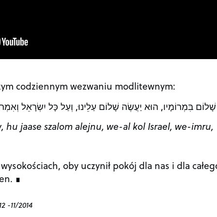
szym codziennym wezwaniu modlitewnym:
ָׁלוֹם בִּמְרוֹמָיו, הוּא יַעֲשֶׂה שָׁלוֹם עַלֵינוּ, וְעַל כָּל יִשְׂרָאֵל וְאִמְרו
hu jaase szalom alejnu, we-al kol Israel, we-imru,
 wysokościach, oby uczynił pokój dla nas i dla całeg
en.
2 -11/2014