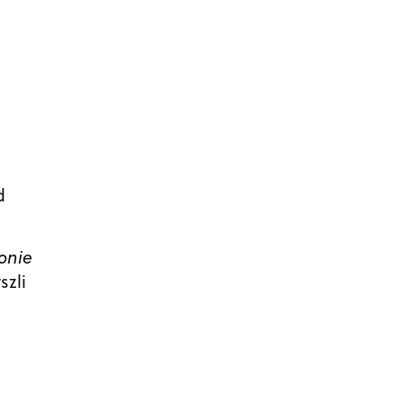
d
onie
szli