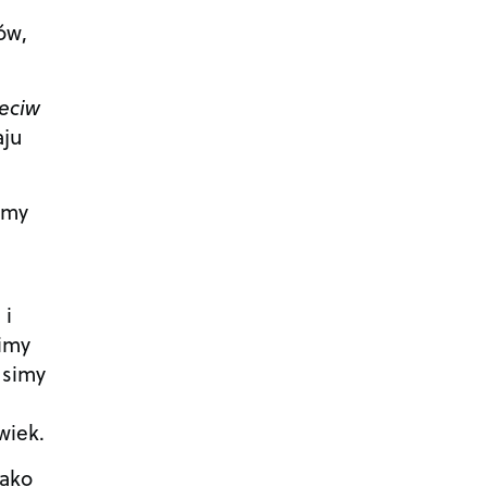
ów,
zeciw
aju
emy
 i
imy
usimy
wiek.
jako