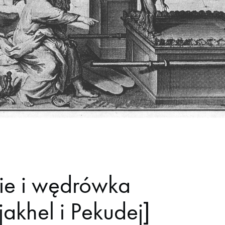
e i wędrówka
akhel i Pekudej]