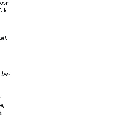
osił
Tak
li,
y
be-
i
–
e,
ś