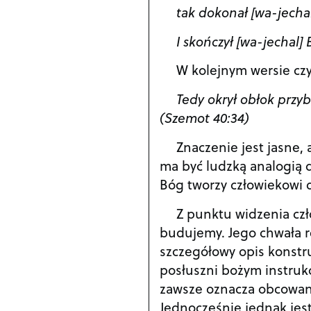
tak dokonał [wa-jecha
I skończył [wa-jechal]
W kolejnym wersie cz
Tedy okrył obłok przy
(Szemot 40:34)
Znaczenie jest jasne,
ma być ludzką analogią 
Bóg tworzy człowiekowi 
Z punktu widzenia czł
budujemy. Jego chwała r
szczegółowy opis konstru
posłuszni bożym instruk
zawsze oznacza obcowani
Jednocześnie jednak jes