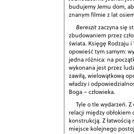
budujemy Jemu dom, aby 
znanym filmie z lat osie
Bereszit
zaczyna się 
zbudowaniem przez czło
świata. Księgę Rodzaju i 
opowieść tym samym: wyo
jedna różnica: na począ
wykonana jest przez ludz
zawiłą, wielowątkową opo
władzy i odpowiedzialnoś
Boga
–
człowieka.
Tyle o tle wydarzeń. 
relacji między obłokiem c
konstrukcją. Z łatwością
miejsce kolejnego postoj