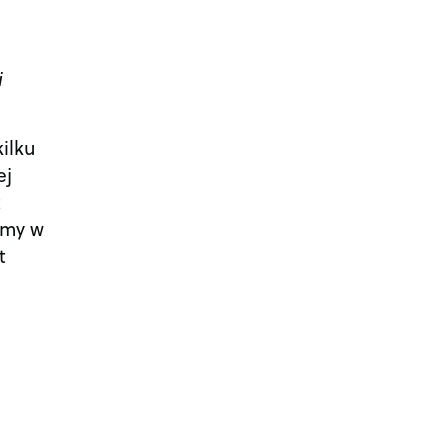
i
kilku
ej
t
emy w
t