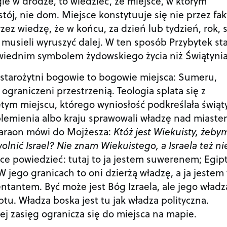
gle w drodze, to wiedzieć, że miejsce, w którym
tój, nie dom. Miejsce konstytuuje się nie przez fak
zez wiedzę, że w końcu, za dzień lub tydzień, rok, 
y musieli wyruszyć dalej. W ten sposób Przybytek st
wiednim symbolem żydowskiego życia niż Świątynia
 starożytni bogowie to bogowie miejsca: Sumeru,
raniczeni przestrzenią. Teologia splata się z
ętym miejscu, którego wyniosłość podkreślała świąt
plemienia albo kraju sprawowali władzę nad miaste
Faraon mówi do Mojżesza:
Któż jest Wiekuisty, żeby
olnić Israel? Nie znam Wiekuistego, a Israela też ni
ce powiedzieć: tutaj to ja jestem suwerenem; Egip
jego granicach to oni dzierżą władzę, a ja jestem 
tantem. Być może jest Bóg Izraela, ale jego władza
ptu. Władza boska jest tu jak władza polityczna.
ej zasięg ogranicza się do miejsca na mapie.