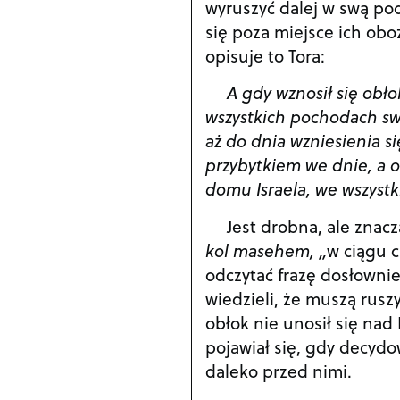
wyruszyć dalej w swą po
się poza miejsce ich obo
opisuje to Tora:
A gdy wznosił się obło
wszystkich pochodach swoi
aż do dnia wzniesienia s
przybytkiem we dnie, a 
domu Israela, we wszystk
Jest drobna, ale znac
kol masehem, „
w ciągu 
odczytać frazę dosłownie 
wiedzieli, że muszą rusz
obłok nie unosił się nad 
pojawiał się, gdy decydo
daleko przed nimi.