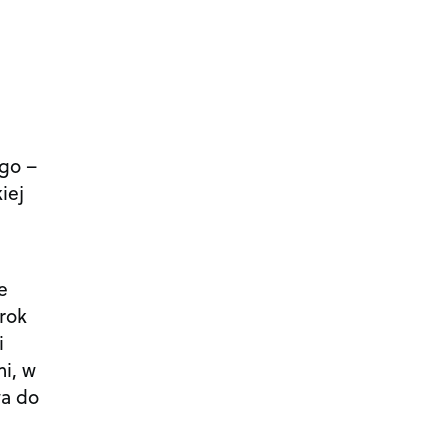
ego –
iej
e
rok
i
i, w
wa do