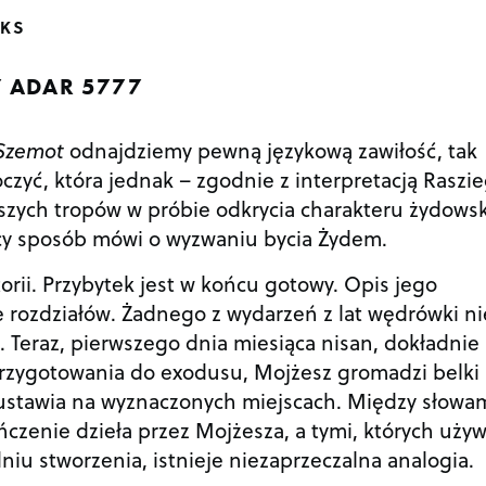
KS
 ADAR 5777
Szemot
odnajdziemy pewną językową zawiłość, tak
oczyć, która jednak – zgodnie z interpretacją Raszi
szych tropów w próbie odkrycia charakteru żydowsk
cy sposób mówi o wyzwaniu bycia Żydem.
orii. Przybytek jest w końcu gotowy. Opis jego
e rozdziałów. Żadnego z wydarzeń z lat wędrówki ni
 Teraz, pierwszego dnia miesiąca nisan, dokładnie 
przygotowania do exodusu, Mojżesz gromadzi belki 
a ustawia na wyznaczonych miejscach. Między słowam
ńczenie dzieła przez Mojżesza, a tymi, których uży
iu stworzenia, istnieje niezaprzeczalna analogia.