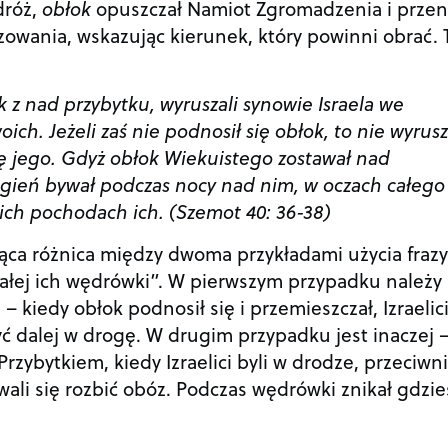
dróż,
obłok
opuszczał Namiot Zgromadzenia i przen
zowania, wskazując kierunek, który powinni obrać. 
k z nad przybytku, wyruszali synowie Israela we
ch. Jeżeli zaś nie podnosił się obłok, to nie wyrusza
ię jego. Gdyż obłok Wiekuistego zostawał nad
ogień bywał podczas nocy nad nim, w oczach całego
ich pochodach ich. (Szemot 40: 36-38)
ząca różnica między dwoma przykładami użycia fraz
całej ich wędrówki”. W pierwszym przypadku należy
– kiedy obłok podnosił się i przemieszczał, Izraelic
yć dalej w drogę. W drugim przypadku jest inaczej 
Przybytkiem, kiedy Izraelici byli w drodze, przeciwni
wali się rozbić obóz. Podczas wędrówki znikał gdzie