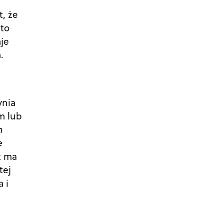
t, że
sto
aje
.
ynia
m lub
m
e
t ma
tej
 i