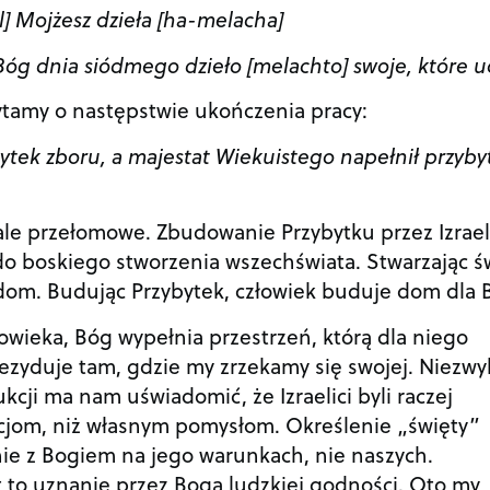
l] Mojżesz dzieła [ha-melacha]
 Bóg dnia siódmego dzieło [melachto] swoje, które u
ytamy o następstwie ukończenia pracy:
bytek zboru, a majestat Wiekuistego napełnił przyby
 ale przełomowe. Zbudowanie Przybytku przez Izrae
do boskiego stworzenia wszechświata. Stwarzając św
dom. Budując Przybytek, człowiek buduje dom dla 
owieka, Bóg wypełnia przestrzeń, którą dla niego
ezyduje tam, gdzie my zrzekamy się swojej. Niezwy
kcji ma nam uświadomić, że Izraelici byli raczej
cjom, niż własnym pomysłom. Określenie „święty”
e z Bogiem na jego warunkach, nie naszych.
t to uznanie przez Boga ludzkiej godności. Oto my