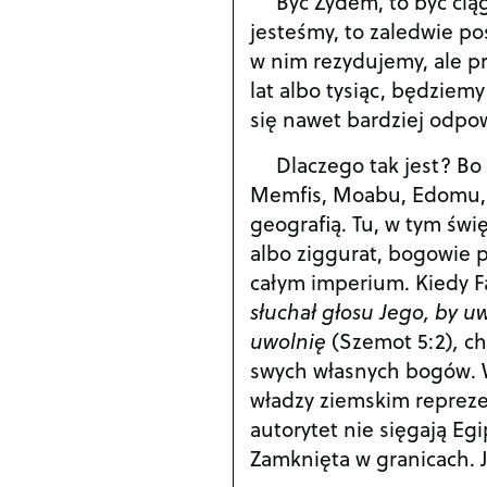
Być Żydem, to być cią
jesteśmy, to zaledwie pos
w nim rezydujemy, ale pr
lat albo tysiąc, będziem
się nawet bardziej odpo
Dlaczego tak jest? Bo
Memfis, Moabu, Edomu, og
geografią. Tu, w tym świ
albo ziggurat, bogowie 
całym imperium. Kiedy 
słuchał głosu Jego, by uw
uwolnię
(Szemot 5:2)
,
ch
swych własnych bogów. W 
władzy ziemskim reprezen
autorytet nie sięgają Egi
Zamknięta w granicach. J