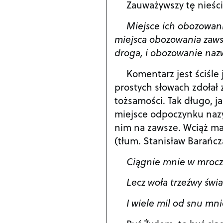
Zauważywszy tę nieści
Miejsce ich obozowani
miejsca obozowania zaws
droga, i obozowanie naz
Komentarz jest ściśle 
prostych słowach zdołał
tożsamości. Tak długo, j
miejsce odpoczynku naz
nim na zawsze. Wciąż mam
(tłum. Stanisław Barańcz
Ciągnie mnie w mroczn
Lecz woła trzeźwy świa
I wiele mil od snu mnie