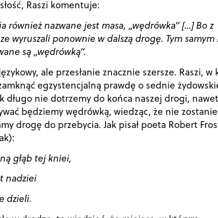
słość, Raszi komentuje:
a również nazwane jest masa, „wędrówka” […] Bo z
ze wyruszali ponownie w dalszą drogę. Tym samym 
wane są „wędrówką”.
językowy, ale przesłanie znacznie szersze. Raszi, w 
 zamknąć egzystencjalną prawdę o sednie żydowski
ak długo nie dotrzemy do końca naszej drogi, nawe
ywać będziemy wędrówką, wiedząc, że nie zostani
y drogę do przebycia. Jak pisał poeta Robert Fros
ak):
ą głąb tej kniei,
t nadziei
 dzieli.