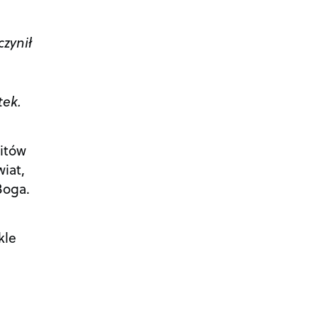
czynił
tek.
litów
iat,
Boga.
kle