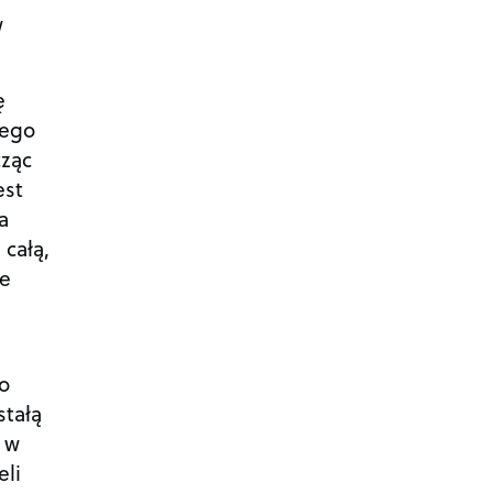
w
ę
nego
cząc
est
a
 całą,
ie
o
stałą
 w
eli