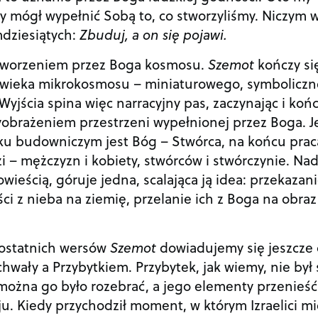
mógł wypełnić Sobą to, co stworzyliśmy. Niczym 
mdziesiątych:
Zbuduj, a on się pojawi
.
stworzeniem przez Boga kosmosu.
Szemot
kończy si
wieka mikrokosmosu – miniaturowego, symbolicz
Wyjścia spina więc narracyjny pas, zaczynając i koń
brażeniem przestrzeni wypełnionej przez Boga. J
tku budowniczym jest Bóg – Stwórca, na końcu prac
i – mężczyzn i kobiety, stwórców i stwórczynie. Nad
wieścią, góruje jedna, scalająca ją idea: przekazan
ci z nieba na ziemię, przelanie ich z Boga na obraz
Z ostatnich wersów
Szemot
dowiadujemy się jeszcze 
hwały a Przybytkiem. Przybytek, jak wiemy, nie był 
 można go było rozebrać, a jego elementy przenieść
u. Kiedy przychodził moment, w którym Izraelici mi