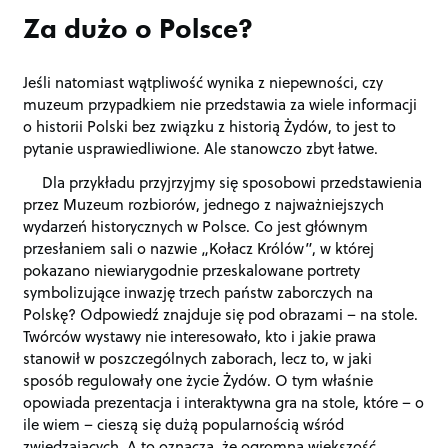
Za dużo o Polsce?
Jeśli natomiast wątpliwość wynika z niepewności, czy
muzeum przypadkiem nie przedstawia za wiele informacji
o historii Polski bez związku z historią Żydów, to jest to
pytanie usprawiedliwione. Ale stanowczo zbyt łatwe.
Dla przykładu przyjrzyjmy się sposobowi przedstawienia
przez Muzeum rozbiorów, jednego z najważniejszych
wydarzeń historycznych w Polsce. Co jest głównym
przesłaniem sali o nazwie „Kołacz Królów”, w której
pokazano niewiarygodnie przeskalowane portrety
symbolizujące inwazję trzech państw zaborczych na
Polskę? Odpowiedź znajduje się pod obrazami – na stole.
Twórców wystawy nie interesowało, kto i jakie prawa
stanowił w poszczególnych zaborach, lecz to, w jaki
sposób regulowały one życie Żydów. O tym właśnie
opowiada prezentacja i interaktywna gra na stole, które – o
ile wiem – cieszą się dużą popularnością wśród
zwiedzających. A to oznacza, że ogromna większość