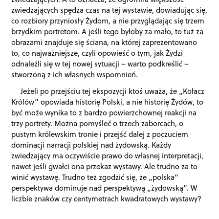
zwiedzających spędza czas na tej wystawie, dowiadując się,
co rozbiory przyniosły Żydom, a nie przyglądając się trzem
brzydkim portretom. A jeśli tego byłoby za mało, to tuż za
obrazami znajduje się ściana, na której zaprezentowano
to, co najważniejsze, czyli opowieść o tym, jak Żydzi
odnaleźli się w tej nowej sytuacji – warto podkreślić –
stworzoną z ich własnych wspomnień.
Jeżeli po przejściu tej ekspozycji ktoś uważa, że „Kołacz
Królów” opowiada historię Polski, a nie historię Żydów, to
być może wynika to z bardzo powierzchownej reakcji na
trzy portrety. Można pomyśleć o trzech zaborcach, o
pustym królewskim tronie i przejść dalej z poczuciem
dominacji narracji polskiej nad żydowską. Każdy
zwiedzający ma oczywiście prawo do własnej interpretacji,
nawet jeśli gwałci ona przekaz wystawy. Ale trudno za to
winić wystawę. Trudno też zgodzić się, że „polska”
perspektywa dominuje nad perspektywą „żydowską”. W
liczbie znaków czy centymetrach kwadratowych wystawy?