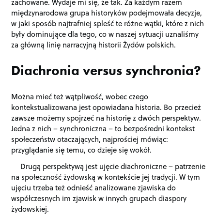
zachowane. Wydaje mi się, że tak. Za każdym razem
międzynarodowa grupa historyków podejmowała decyzje,
w jaki sposób najtrafniej spleść te różne wątki, które z nich
były dominujące dla tego, co w naszej sytuacji uznaliśmy
za główną linię narracyjną historii Żydów polskich.
Diachronia versus synchronia?
Można mieć też wątpliwość, wobec czego
kontekstualizowana jest opowiadana historia. Bo przecież
zawsze możemy spojrzeć na historię z dwóch perspektyw.
Jedna z nich – synchroniczna – to bezpośredni kontekst
społeczeństw otaczających, najprościej mówiąc:
przyglądanie się temu, co dzieje się wokół.
Drugą perspektywą jest ujęcie diachroniczne – patrzenie
na społeczność żydowską w kontekście jej tradycji. W tym
ujęciu trzeba też odnieść analizowane zjawiska do
współczesnych im zjawisk w innych grupach diaspory
żydowskiej.