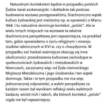
Naturalnym kontekstem będzie w przypadku polskich
Żydów świat aszkenazyjski. I dokładnie tak podczas
budowania wystawy postępowaliśmy. Diachroniczny wątek
kultury żydowskiej jest nieistotny np. w opowieści o Marcu
1968. I tu naturalnie dominuje kontekst „polski”. Ale w
wielu innych miejscach na wystawie ta właśnie
diachroniczna perspektywa jest najważniejsza, na przykład
tam, gdzie opowiadamy o życiu religijnym i rozwoju
studiów rabinicznych w XVI w. czy o chasydyzmie. W
przypadku zaś haskali ważniejsze okazują się inne
okoliczności: przeobrażenia kulturowe zachodzące w
społecznościach żydowskich i nieżydowskich w
Niemczech, zaczynamy więc od Żyda niemieckiego
Mojżesza Mendelssona i jego środowiska i ten wątek
dominuje. Także i w tym przypadku nie ma więc
jednoznacznej odpowiedzi, a wybór perspektywy za
każdym razem był wynikiem refleksji wielu wybitnych
badaczy, wśród nich i takich, dla których kontekst „polski”
nigdy nie był najważniejszy.