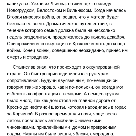
каникулах. Уехав из Львова, он жил где-то между
Новогрудком, Белостоком и Вильнюсом. Когда началась
Вторая мировая война, он решил, что у матери будет
безопаснее всего. Драматическое путешествие, в
течение которого семья должна была на несколько
недель разделиться, продолжалось до начала декабря.
Они прожили всю оккупацию в Кракове вплоть до конца
войны. Конец войны, совершенно неожиданно, принёс им
смерть и страдания.
Станислав знал, что происходит в оккупированной
стране. Он быстро присоединился к структурам
сопротивления. Будучи двуязычным, по-немецки он
говорил так же хорошо, как и по-польски, он всегда мог
избежать конфронтации с немцами. А немцев кругом
было много, так как дом стоял на главной дороге от
Кросно до нефтяной шахты, которая находилась в горах
за Корчиной. В разное время дня и ночи, чаще всего
летом, появлялись автомобили с немецкими
чиновниками, привлечёнными домом и прекрасным
садом. Нужны им были вишни, яблоки, смородина.