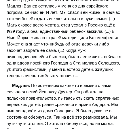
Мадлен Вагнер осталась у меня со дня еврейского
погрома, сейчас ей 14 лет. Мы спасли ей жизнь, а сейчас
хотели бы её отдать исключительно в руки семьи. (…)
Мать скорее всего мертва, отец уехал в Россию ещё в
1939 году, а она, единственный ребёнок выжила. (…) В
Нью-Йорке жила сестра её матери Циля Блюменфельд.
Может она знает что-нибудь об отце девочки либо
захочет забрать её сама. (…) Когда муж
нижеподписавшейся был жив, было легче жить, сейчас я
одна вдова покойного Господина Станислава Солецкого,
убитого фашистами, у меня шестеро детей, живущих
теперь в очень тяжёлых условиях…
Мадлен:
По истечению какого-то времени с нами
связался некий Йешаяху Друкер. Он работал на
польское правительство, пытаясь отыскать спрятанных
еврейских детей, ранее сражался в армии Андерса. Мы
вышли вдвоём из дома Солецких. Я была даже не в
состоянии обернуться. Так на всё это реагировала. Мы
чуть-чуть отошли. Я хотела обернуться, но не могла.