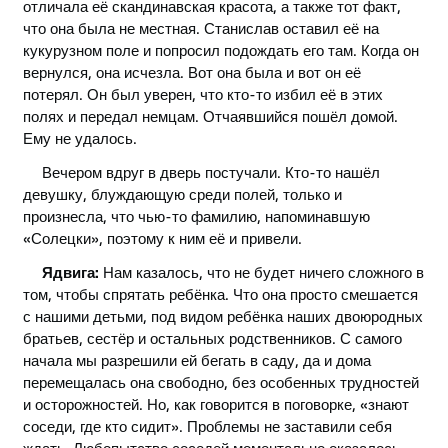
отличала её скандинавская красота, а также тот факт,
что она была не местная. Станислав оставил её на
кукурузном поле и попросил подождать его там. Когда он
вернулся, она исчезла. Вот она была и вот он её
потерял. Он был уверен, что кто-то избил её в этих
полях и передал немцам. Отчаявшийся пошёл домой.
Ему не удалось.
Вечером вдруг в дверь постучали. Кто-то нашёл
девушку, блуждающую среди полей, только и
произнесла, что чью-то фамилию, напоминавшую
«Солецки», поэтому к ним её и привели.
Ядвига:
Нам казалось, что не будет ничего сложного в
том, чтобы спрятать ребёнка. Что она просто смешается
с нашими детьми, под видом ребёнка наших двоюродных
братьев, сестёр и остальных родственников. С самого
начала мы разрешили ей бегать в саду, да и дома
перемещалась она свободно, без особенных трудностей
и осторожностей. Но, как говорится в поговорке,
«
знают
соседи, где кто сидит
»
. Проблемы не заставили себя
ждать. Любопытство соседей моментально оказалось