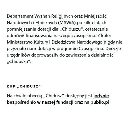
Departament Wyznań Religijnych oraz Mniejszości
Narodowych i Etnicznych (MSWiA) po kilku latach
pomniejszania dotacji dla „Chiduszu", ostatecznie
odmówił finansowania naszego czasopisma. Z kolei
Ministerstwo Kultury i Dziedzictwa Narodowego nigdy nie
przyznało nam dotacji w programie Czasopisma. Decyzje
urzędników doprowadziły do zawieszenia działalności
„Chiduszu".
KUP „CHIDUSZ”
Na chwilę obecną „Chidusz” dostępny jest
jedynie
bezpośrednio w naszej fundacji
oraz na
publio.pl