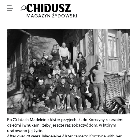
MAGAZYN ŻYDOWSKI
Po 70 latach Madeleine Alster przyjechała do Korczyny ze swoimi
dziećmi i wnukami, żeby jeszcze raz zobaczyć dom, w którym
uratowano jej życie.
After over 70 years, Madeleine Alster came to Korczyna with her