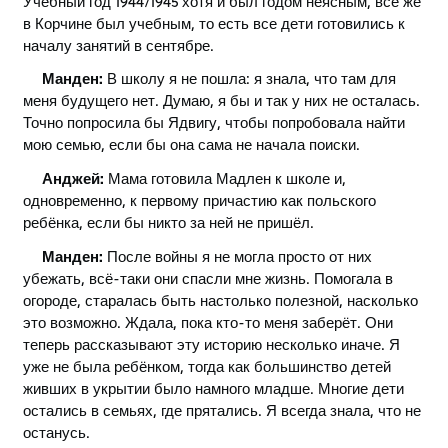
Учебный год 1944/1945 хотя и был годом неясным, всё же
в Корчине был учебным, то есть все дети готовились к
началу занятий в сентябре.
Манден:
В школу я не пошла: я знала, что там для
меня будущего нет. Думаю, я бы и так у них не осталась.
Точно попросила бы Ядвигу, чтобы попробовала найти
мою семью, если бы она сама не начала поиски.
Анджей:
Мама готовила Мадлен к школе и,
одновременно, к первому причастию как польского
ребёнка, если бы никто за ней не пришёл.
Манден:
После войны я не могла просто от них
убежать, всё-таки они спасли мне жизнь. Помогала в
огороде, старалась быть настолько полезной, насколько
это возможно. Ждала, пока кто-то меня заберёт. Они
теперь рассказывают эту историю несколько иначе. Я
уже не была ребёнком, тогда как большинство детей
живших в укрытии было намного младше. Многие дети
остались в семьях, где прятались. Я всегда знала, что не
останусь.