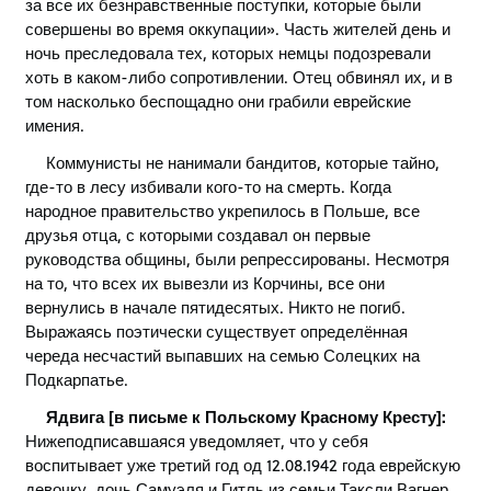
за все их безнравственные поступки, которые были
совершены во время оккупации
»
. Часть жителей день и
ночь преследовала тех, которых немцы подозревали
хоть в каком-либо сопротивлении. Отец обвинял их, и в
том насколько беспощадно они грабили еврейские
имения.
Коммунисты не нанимали бандитов, которые тайно,
где-то в лесу избивали кого-то на смерть. Когда
народное правительство укрепилось в Польше, все
друзья отца, с которыми создавал он первые
руководства общины, были репрессированы. Несмотря
на то, что всех их вывезли из Корчины, все они
вернулись в начале пятидесятых. Никто не погиб.
Выражаясь поэтически существует определённая
череда несчастий выпавших на семью Солецких на
Подкарпатье.
Ядвига [в письме к Польскому Красному Кресту]:
Нижеподписавшаяся уведомляет, что у себя
воспитывает уже третий год од 12.08.1942 года еврейскую
девочку, дочь Самуэля и Гитль из семьи Таксли Вагнер.