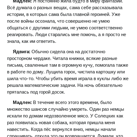
Мадлен:
Я постоянно жила будто в миру фантазии.
Всё думала о разных вещах, сама себе рассказывала
истории, в которых сама была главной героиней. Уже
после войны осознала, что совершенно не умею
общаться с другими людьми, не умею соответственно
реагировать. Люди старались мне помочь, а я просто не
знала, как им ответить.
Ядвига:
Обычно сидела она на достаточно
просторном чердаке. Читала книжки, всякие разные
письма, сваленные там в огромную кучу, помогала также
в работе по дому. Лущила горох, чистила картошку или
шила что-то. Чтобы убить время играла в куклы либо же
решала математические задачи. На ночь обязательно
пряталась под горой досок.
Мадлен:
В течение всего этого времени, было
множество шансов случайно умереть. Один раз немцы
искали по домам недозволенное мясо. У Солецких как
раз появилась новая собака, которая пришла меня
навестить. Когда пёс вернулся вниз, немцы начали
спрашивать, откуда это он возвращается. Думали, что,