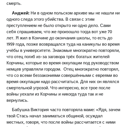
смерть.
Анджей:
Ни в одном польском архиве мы не нашли ни
одного следа этого убийства. В связи с этим
преступлением не было открыто ни одно дело. Сами
себя спрашиваем, что же произошло тогда вот уже 70
лет. Я жил в Кончине до окончания школы, то есть до
1959 года, позже возвращался туда на каникулы во время
учёбы в университете. Знакомые многократно повторяли,
что отец погиб из-за заговора трёх богатых жителей
Корчины, которые во время оккупации под руководством
немцев управляли городом. Отец многократно повторял,
что со всеми беззакониями совершёнными с евреями во
время оккупации надо рассчитаться. Для них он являлся
смертельной угрозой. Что интересно, все трое после
войны уехали из Корчины и никогда туда так и не
вернулись.
Бабушка Виктория часто повторяла маме:
«
Ядя, зачем
твой Стась начал заниматься общиной, осуждал
местных, говоря, что после войны рассчитается с ними