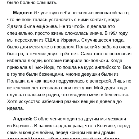
было больно слышать.
Мадлен:
Я чувствую себя несколько виноватой за то,
что не попыталась установить с ними контакт, когда
Ядвига была ещё жива. Не то чтобы я делала это
специально, просто жизнь сложилась иначе. В 1957 году
мы переехали из США в Израиль. Случившееся тогда,
было для меня уже в прошлом. Польский я забыла очень
быстро, в течение двух-трёх лет. Сама того не осознавая
избегала людей, которые говорили по-польски. Когда
приехала в Нью-Йорк, то пошла на курс английского. Все
в группе были беженцами, многие девушки были из
Польши, а я как назло подружилась с венгеркой. Лишь по
истечению лет осознала свои поступки. Мой дядя тогда
слушал польское радио, что вводило меня в бешенство.
Хотя искусство избегания разных вещей я довела до
идеала.
Анджей:
С облегчением один за другим мы уезжали
из Корчины. В наших сердцах рана, что в Корчине, перед
самым концом войны, перед концом нашей драмы