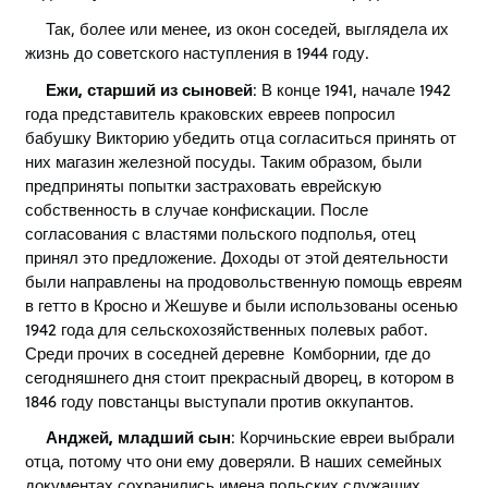
Так, более или менее, из окон соседей, выглядела их
жизнь до советского наступления в 1944 году.
Ежи, старший из сыновей
: В конце 1941, начале 1942
года представитель краковских евреев попросил
бабушку Викторию убедить отца согласиться принять от
них магазин железной посуды. Таким образом, были
предприняты попытки застраховать еврейскую
собственность в случае конфискации. После
согласования с властями польского подполья, отец
принял это предложение. Доходы от этой деятельности
были направлены на продовольственную помощь евреям
в гетто в Кросно и Жешуве и были использованы осенью
1942 года для сельскохозяйственных полевых работ.
Среди прочих в соседней деревне Комборнии, где до
сегодняшнего дня стоит прекрасный дворец, в котором в
1846 году повстанцы выступали против оккупантов.
Анджей, младший сын
: Корчиньские евреи выбрали
отца, потому что они ему доверяли. В наших семейных
документах сохранились имена польских служащих