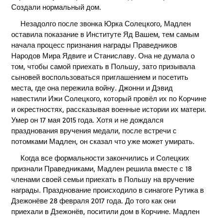
Создали нормальный дом.
Незадолго после звонка Юрка Солецкого, Мадлен
оставила показание в Институте Яд Вашем, тем самым
начала процесс признания награды Праведников
Народов Мира Ядвиге и Станиславу. Она не думала о
том, чтобы самой приехать в Польшу, зато призывала
сыновей воспользоваться приглашением и посетить
места, где она пережила войну. Джонни и Дэвид
навестили Ижи Солецкого, который провёл их по Корчине
и окрестностях, рассказывая военные истории их матери.
Умер он 17 мая 2015 года. Хотя и не дождался
празднования вручения медали, после встречи с
потомками Мадлен, он сказал что уже может умирать.
Когда все формальности закончились и Солецких
признали Праведниками, Мадлен решила вместе с 18
членами своей семьи приехать в Польшу на вручение
награды. Празднование происходило в синагоге Рутика в
Дзежонёве 28 февраля 2017 года. До того как они
приехали в Дзежонёв, поситили дом в Корчине. Мадлен