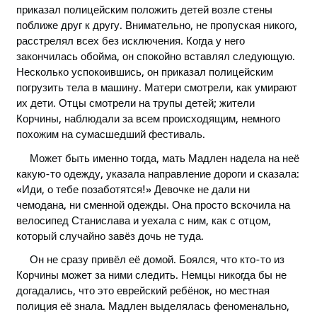
приказал полицейским положить детей возле стены
поближе друг к другу. Внимательно, не пропуская никого,
расстрелял всех без исключения. Когда у него
закончилась обойма, он спокойно вставлял следующую.
Несколько успокоившись, он приказал полицейским
погрузить тела в машину. Матери смотрели, как умирают
их дети. Отцы смотрели на трупы детей; жители
Корчины, наблюдали за всем происходящим, немного
похожим на сумасшедший фестиваль.
Может быть именно тогда, мать Мадлен надела на неё
какую-то одежду, указала направление дороги и сказала:
«Иди, о тебе позаботятся!» Девочке не дали ни
чемодана, ни сменной одежды. Она просто вскочила на
велосипед Станислава и уехала с ним, как с отцом,
который случайно завёз дочь не туда.
Он не сразу привёл её домой. Боялся, что кто-то из
Корчины может за ними следить. Немцы никогда бы не
догадались, что это еврейский ребёнок, но местная
полиция её знала. Мадлен выделялась феноменально,