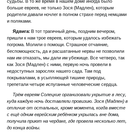
судьбы. В то же время в нашем доме иногда было
больше евреев, не только Зося (Мадлен), которым
родители давали ночлег в полном страхе перед немцами
и поляками.
Ядвига:
В тот трагичный день, поздним вечером,
пришли к нам трое евреев, которым удалось избежать
погрома. Молили о помощи. Страшное отчаяние,
беспомощность, да и расшатанные нервы не позволили
нам им отказать, мы дали им убежище. Все четверо, так
как Зося (Мадлен) с ними, первую ночь провели в
недоступных зарослях нашего сада. Там под
покрывалами, в усыпляющей тишине природы,
трепетали четыре испуганные человеческие сердца.
Трём евреям Солецкие организовали укрытие в лесу,
куда каждую ночь доставляли провизию. Зося (Мадлен) в
отличие от остальных, кроме момента, когда вместе
с ещё одним еврейским ребёнком укрылась вне дома,
получила приют на чердаке, где провела несколько лет,
до конца войны.