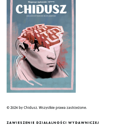
a
v
i
g
a
t
i
o
n
© 2024 by Chidusz. Wszystkie prawa zastrzeżone.
ZAWIESZENIE DZIAŁALNOŚCI WYDAWNICZEJ