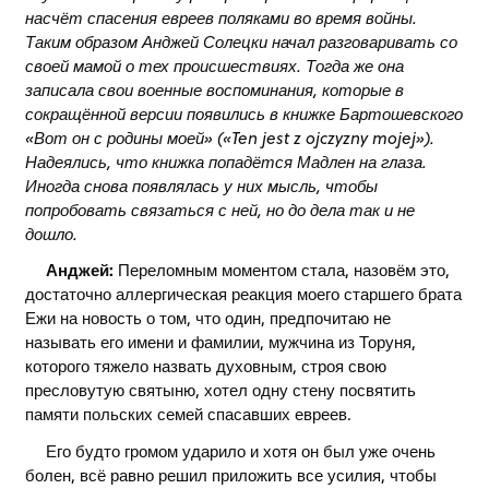
насчёт спасения евреев поляками во время войны.
Таким образом Анджей Солецки начал разговаривать со
своей мамой о тех происшествиях. Тогда же она
записала свои военные воспоминания, которые в
сокращённой версии появились в книжке Бартошевского
«
Вот он с родины моей
»
(
«
Ten jest z ojczyzny mojej
»
).
Надеялись, что книжка попадётся Мадлен на глаза.
Иногда снова появлялась у них мысль, чтобы
попробовать связаться с ней, но до дела так и не
дошло.
Анджей:
Переломным моментом стала, назовём это,
достаточно аллергическая реакция моего старшего брата
Ежи на новость о том, что один, предпочитаю не
называть его имени и фамилии, мужчина из Торуня,
которого тяжело назвать духовным, строя свою
пресловутую святыню, хотел одну стену посвятить
памяти польских семей спасавших евреев.
Его будто громом ударило и хотя он был уже очень
болен, всё равно решил приложить все усилия, чтобы