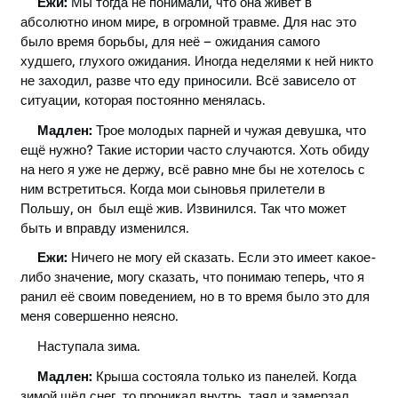
Ежи:
Мы тогда не понимали, что она живёт в
абсолютно ином мире, в огромной травме. Для нас это
было время борьбы, для неё – ожидания самого
худшего, глухого ожидания. Иногда неделями к ней никто
не заходил, разве что еду приносили. Всё зависело от
ситуации, которая постоянно менялась.
Мадлен:
Трое молодых парней и чужая девушка, что
ещё нужно? Такие истории часто случаются. Хоть обиду
на него я уже не держу, всё равно мне бы не хотелось с
ним встретиться. Когда мои сыновья прилетели в
Польшу, он был ещё жив. Извинился. Так что может
быть и вправду изменился.
Ежи:
Ничего не могу ей сказать. Если это имеет какое-
либо значение, могу сказать, что понимаю теперь, что я
ранил её своим поведением, но в то время было это для
меня совершенно неясно.
Наступала зима.
Мадлен:
Крыша состояла только из панелей. Когда
зимой шёл снег, то проникал внутрь, таял и замерзал.