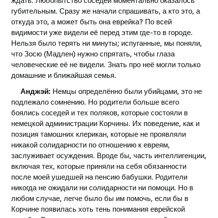
губительным. Сразу же начали спрашивать, а кто это, а
откуда это, а может быть она еврейка? По всей
видимости уже видели её перед этим где-то в городе.
Нельзя было терять ни минуты; испуганные, мы поняли,
что Зосю (Мадлен) нужно спрятать, чтобы глаза
человеческие её не видели. Знать про неё могли только
домашние и ближайшая семья.
Анджэй:
Немцы определённо были убийцами, это не
подлежало сомнению. Но родители больше всего
боялись соседей и тех поляков, которые состояли в
немецкой администрации Корчины. Их поведение, как и
позиция тамошних клерикан, которые не проявляли
никакой солидарности по отношению к евреям,
заслуживает осуждения. Вроде бы, часть интеллигенции,
включая тех, которые приняли на себя обязанности
после моей ушедшей на пенсию бабушки. Родители
никогда не ожидали ни солидарности ни помощи. Но в
любом случае, легче было бы им помочь, если бы в
Корчине появилась хоть тень понимания еврейской