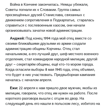
Война в Кончине закончилась. Немцы убежали,
Советы погнали их к Словакии. Группа самых
просвещённых друзей Станислава, связанных с
движением сопротивления в Подкарпатье, старалась
справиться с послевоенным хаосом, они начали
организовывать зачатки новой администрации.
Анджей:
Под конец 1994 года мой отец вместе со
своими ближайшими друзьями из армии создали
администрацию общины Корчины. Отец стал
начальником, а его лучший друг, шеф местного военного
отделения, стал командиром народной милиции, другой
друг – секретарём общины, ещё кто-то мэром города.
Когда огласили выборы 8 мая 1945 года, отец объявил,
что будет в них участвовать. Предвыборная кампания
началась с началом апреля.
Ежи:
22 апреля к нам пришло двое мужчин, якобы из
милиции, говорили, что отец им нужен на работе. После
короткого разговора вышли с отцом во двор. На
следующий день его нашли в польском лесу, избитого на