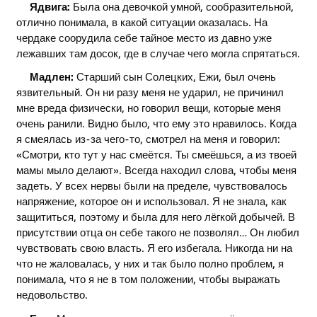
Ядвига:
Была она девочкой умной, сообразительной,
отлично понимала, в какой ситуации оказалась. На
чердаке соорудила себе тайное место из давно уже
лежавших там досок, где в случае чего могла спрятаться.
Мадлен:
Старший сын Солецких, Ежи, был очень
язвительный. Он ни разу меня не ударил, не причинил
мне вреда физически, но говорил вещи, которые меня
очень ранили. Видно было, что ему это нравилось. Когда
я смеялась из-за чего-то, смотрел на меня и говорил:
«
Смотри, кто тут у нас смеётся. Ты смеёшься, а из твоей
мамы мыло делают
»
. Всегда находил слова, чтобы меня
задеть. У всех нервы были на пределе, чувствовалось
напряжение, которое он и использовал. Я не знала, как
защититься, поэтому и была для него лёгкой добычей. В
присутствии отца он себе такого не позволял… Он любил
чувствовать свою власть. Я его избегала. Никогда ни на
что не жаловалась, у них и так было полно проблем, я
понимала, что я не в том положении, чтобы выражать
недовольство.