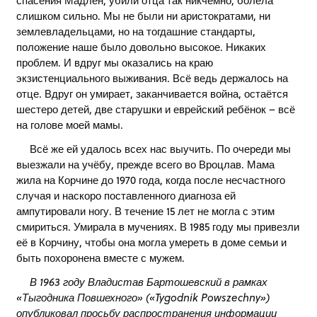
спасения Мадлен, убили отца так никчёмно, болела
слишком сильно. Мы не были ни аристократами, ни
землевладельцами, но на тогдашние стандарты,
положение наше было довольно высокое. Никаких
проблем. И вдруг мы оказались на краю
экзистенциального выживания. Всё ведь держалось на
отце. Вдруг он умирает, заканчивается война, остаётся
шестеро детей, две старушки и еврейский ребёнок – всё
на голове моей мамы.
Всё же ей удалось всех нас выучить. По очереди мы
выезжали на учёбу, прежде всего во Вроцлав. Мама
жила на Корчине до 1970 года, когда после несчастного
случая и наскоро поставленного диагноза ей
ампутировали ногу. В течение 15 лет не могла с этим
смириться. Умирала в мучениях. В 1985 году мы привезли
её в Корчину, чтобы она могла умереть в доме семьи и
быть похоронена вместе с мужем.
В 1963 году Владистав Бартошевский в рамках
«
Тыгодника Повшехного
»
(
«
Tygodnik Powszechny
»
)
опубликовал просьбу распространения информации