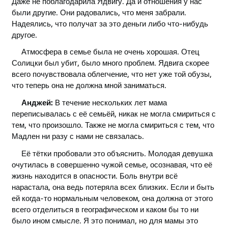
Даже не поблагодарила Ядвигу. Да и отношения у нас
были другие. Они радовались, что меня забрали.
Надеялись, что получат за это деньги либо что-нибудь
другое.
Атмосфера в семье была не очень хорошая. Отец
Солицки был убит, было много проблем. Ядвига скорее
всего почувствовала облегчение, что нет уже той обузы,
что теперь она не должна мной заниматься.
Анджей:
В течение нескольких лет мама
переписывалась с её семьёй, никак не могла смириться с
тем, что произошло. Также не могла смириться с тем, что
Мадлен ни разу с нами не связалась.
Её тётки пробовали это объяснить. Молодая девушка
очутилась в совершенно чужой семье, осознавая, что её
жизнь находится в опасности. Боль внутри всё
нарастала, она ведь потеряла всех близких. Если и быть
ей когда-то нормальным человеком, она должна от этого
всего отделиться в географическом и каком бы то ни
было ином смысле. Я это понимал, но для мамы это