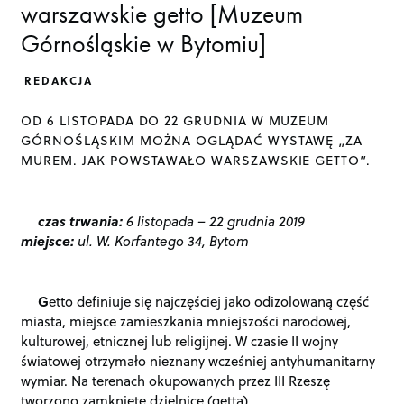
warszawskie getto [Muzeum
Górnośląskie w Bytomiu]
REDAKCJA
OD 6 LISTOPADA DO 22 GRUDNIA W MUZEUM
GÓRNOŚLĄSKIM MOŻNA OGLĄDAĆ WYSTAWĘ „ZA
MUREM. JAK POWSTAWAŁO WARSZAWSKIE GETTO”.
czas trwania:
6 listopada – 22 grudnia 2019
miejsce:
ul. W. Korfantego 34, Bytom
G
etto definiuje się najczęściej jako odizolowaną część
miasta, miejsce zamieszkania mniejszości narodowej,
kulturowej, etnicznej lub religijnej. W czasie II wojny
światowej otrzymało nieznany wcześniej antyhumanitarny
wymiar. Na terenach okupowanych przez III Rzeszę
tworzono zamknięte dzielnice (getta),