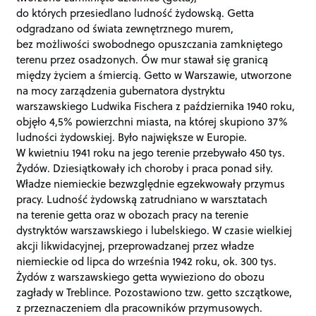
do których przesiedlano ludność żydowską. Getta
odgradzano od świata zewnętrznego murem,
bez możliwości swobodnego opuszczania zamkniętego
terenu przez osadzonych. Ów mur stawał się granicą
między życiem a śmiercią. Getto w Warszawie, utworzone
na mocy zarządzenia gubernatora dystryktu
warszawskiego Ludwika Fischera z października 1940 roku,
objęło 4,5% powierzchni miasta, na której skupiono 37%
ludności żydowskiej. Było największe w Europie.
W kwietniu 1941 roku na jego terenie przebywało 450 tys.
Żydów. Dziesiątkowały ich choroby i praca ponad siły.
Władze niemieckie bezwzględnie egzekwowały przymus
pracy. Ludność żydowską zatrudniano w warsztatach
na terenie getta oraz w obozach pracy na terenie
dystryktów warszawskiego i lubelskiego. W czasie wielkiej
akcji likwidacyjnej, przeprowadzanej przez władze
niemieckie od lipca do września 1942 roku, ok. 300 tys.
Żydów z warszawskiego getta wywieziono do obozu
zagłady w Treblince. Pozostawiono tzw. getto szczątkowe,
z przeznaczeniem dla pracowników przymusowych.