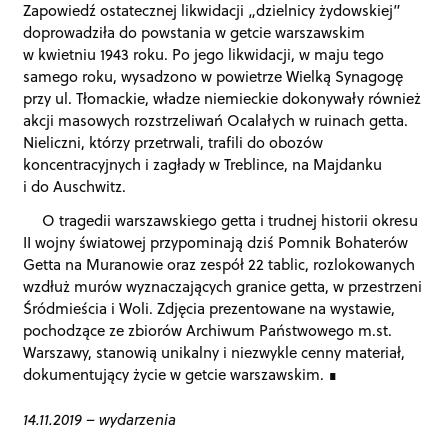
Zapowiedź ostatecznej likwidacji „dzielnicy żydowskiej”
doprowadziła do powstania w getcie warszawskim
w kwietniu 1943 roku. Po jego likwidacji, w maju tego
samego roku, wysadzono w powietrze Wielką Synagogę
przy ul. Tłomackie, władze niemieckie dokonywały również
akcji masowych rozstrzeliwań Ocalałych w ruinach getta.
Nieliczni, którzy przetrwali, trafili do obozów
koncentracyjnych i zagłady w Treblince, na Majdanku
i do Auschwitz.
O tragedii warszawskiego getta i trudnej historii okresu
II wojny światowej przypominają dziś Pomnik Bohaterów
Getta na Muranowie oraz zespół 22 tablic, rozlokowanych
wzdłuż murów wyznaczających granice getta, w przestrzeni
Śródmieścia i Woli. Zdjęcia prezentowane na wystawie,
pochodzące ze zbiorów Archiwum Państwowego m.st.
Warszawy, stanowią unikalny i niezwykle cenny materiał,
dokumentujący życie w getcie warszawskim.
14.11.2019
–
wydarzenia