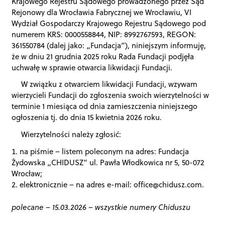
Krajowego Rejestru Sądowego prowadzonego przez Sąd
Rejonowy dla Wrocławia Fabrycznej we Wrocławiu, VI
Wydział Gospodarczy Krajowego Rejestru Sądowego pod
numerem KRS: 0000558844, NIP: 8992767593, REGON:
361550784 (dalej jako: „Fundacja”), niniejszym informuję,
że w dniu 21 grudnia 2025 roku Rada Fundacji podjęła
uchwałę w sprawie otwarcia likwidacji Fundacji.
W związku z otwarciem likwidacji Fundacji, wzywam
wierzycieli Fundacji do zgłoszenia swoich wierzytelności w
terminie 1 miesiąca od dnia zamieszczenia niniejszego
ogłoszenia tj. do dnia 15 kwietnia 2026 roku.
Wierzytelności należy zgłosić:
na piśmie – listem poleconym na adres: Fundacja
Żydowska „CHIDUSZ” ul. Pawła Włodkowica nr 5, 50-072
Wrocław;
elektronicznie – na adres e-mail: office@chidusz.com.
polecane
15.03.2026
–
wszystkie numery Chiduszu