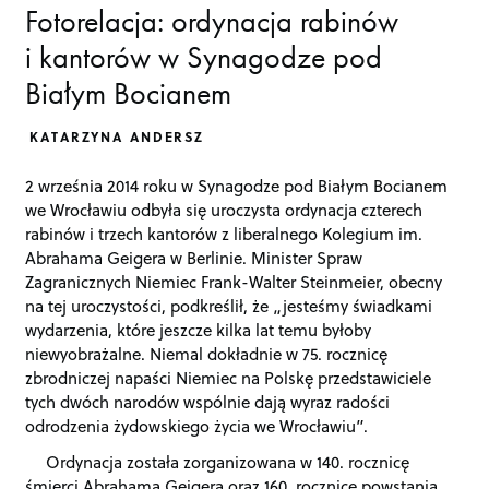
Fotorelacja: ordynacja rabinów
i kantorów w Synagodze pod
Białym Bocianem
KATARZYNA ANDERSZ
2 września 2014 roku w Synagodze pod Białym Bocianem
we Wrocławiu odbyła się uroczysta ordynacja czterech
rabinów i trzech kantorów z liberalnego Kolegium im.
Abrahama Geigera w Berlinie. Minister Spraw
Zagranicznych Niemiec Frank-Walter Steinmeier, obecny
na tej uroczystości, podkreślił, że „jesteśmy świadkami
wydarzenia, które jeszcze kilka lat temu byłoby
niewyobrażalne. Niemal dokładnie w 75. rocznicę
zbrodniczej napaści Niemiec na Polskę przedstawiciele
tych dwóch narodów wspólnie dają wyraz radości
odrodzenia żydowskiego życia we Wrocławiu”.
Ordynacja została zorganizowana w 140. rocznicę
śmierci Abrahama Geigera oraz 160. rocznicę powstania