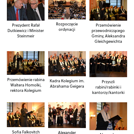
Rozpoczęcie
Prezydent Rafał
Przemówienie
ordynacji
Dutkiewicz i Minister
przewodniczącego
Steinmeir
Gminy, Aleksandra
Gleichgewichta
Przemówienie rabina
Kadra Kolegium im.
Przyszli
Waltera Homolki,
Abrahama Geigera
rabini/rabinki i
rektora Kolegium
kantorzy/kantorki
Sofia Falkovitch
Alexander