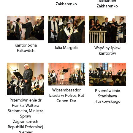
Alexander
Zakharenko
Zakharenko
Kantor Sofia
Julia Margolis
Wspólny śpiew
Falkovitch
kantorów
Wiceambasador
Przemówienie
Izraela w Polsce, Rut
Stanisława
Przemównienie dr
Cohen-Dar
Huskowskiego
Franka-Waltera
Steinmeira, Ministra
Spraw
Zagranicznych
Republiki Federalnej
Niemiec