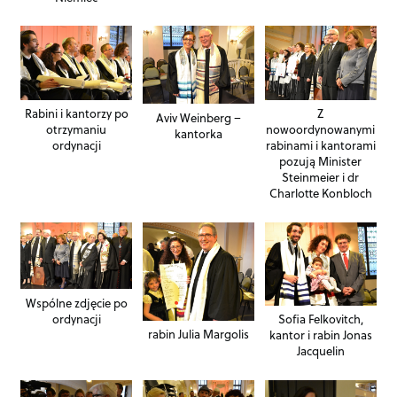
Rabini i kantorzy po
Z
Aviv Weinberg –
otrzymaniu
nowoordynowanymi
kantorka
ordynacji
rabinami i kantorami
pozują Minister
Steinmeier i dr
Charlotte Konbloch
Wspólne zdjęcie po
ordynacji
Sofia Felkovitch,
rabin Julia Margolis
kantor i rabin Jonas
Jacquelin