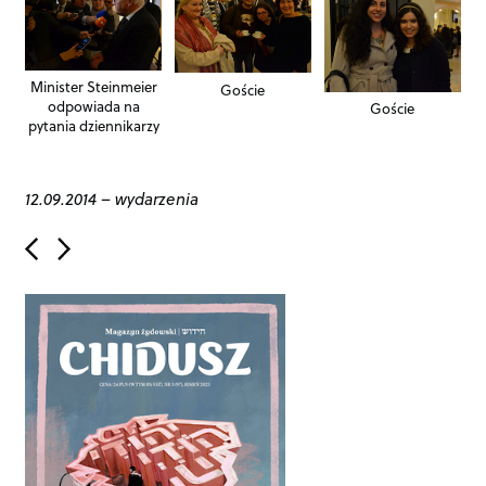
Minister Steinmeier
Goście
odpowiada na
Goście
pytania dziennikarzy
12.09.2014
–
wydarzenia
P
o
s
t
n
a
v
i
g
a
t
i
o