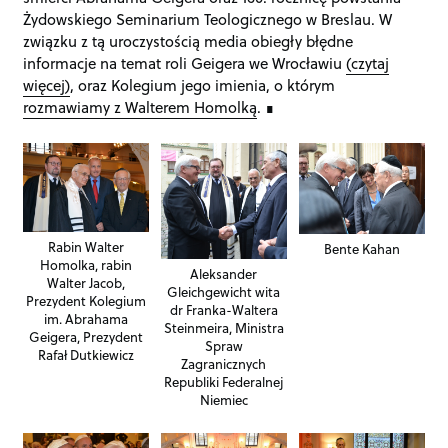
Żydowskiego Seminarium Teologicznego w Breslau. W
związku z tą uroczystością media obiegły błędne
informacje na temat roli Geigera we Wrocławiu
(czytaj
więcej)
, oraz Kolegium jego imienia, o którym
rozmawiamy z Walterem Homolką
.
Rabin Walter
Bente Kahan
Homolka, rabin
Aleksander
Walter Jacob,
Gleichgewicht wita
Prezydent Kolegium
dr Franka-Waltera
im. Abrahama
Steinmeira, Ministra
Geigera, Prezydent
Spraw
Rafał Dutkiewicz
Zagranicznych
Republiki Federalnej
Niemiec