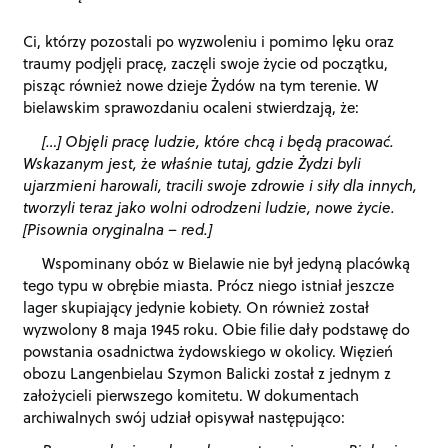
Ci, którzy pozostali po wyzwoleniu i pomimo lęku oraz
traumy podjęli pracę, zaczęli swoje życie od początku,
pisząc również nowe dzieje Żydów na tym terenie. W
bielawskim sprawozdaniu ocaleni stwierdzają, że:
[…] Objęli pracę ludzie, które chcą i będą pracować.
Wskazanym jest, że właśnie tutaj, gdzie Żydzi byli
ujarzmieni harowali, tracili swoje zdrowie i siły dla innych,
tworzyli teraz jako wolni odrodzeni ludzie, nowe życie.
[Pisownia oryginalna – red.]
Wspominany obóz w Bielawie nie był jedyną placówką
tego typu w obrębie miasta. Prócz niego istniał jeszcze
lager skupiający jedynie kobiety. On również został
wyzwolony 8 maja 1945 roku. Obie filie dały podstawę do
powstania osadnictwa żydowskiego w okolicy. Więzień
obozu Langenbielau Szymon Balicki został z jednym z
założycieli pierwszego komitetu. W dokumentach
archiwalnych swój udział opisywał następująco: