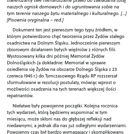
naszych ognisk domowych i do ugruntowania sobie na
tym terenie naszego bytu materialnego i kulturalnego. […]
[Pisownia oryginalna – red.]
Dokument ten jest pierwszym tego typu źródłem, w
którym potwierdzono chęć tworzenia przez Żydów stałego
osadnictwa na Dolnym Śląsku. Jednocześnie pierwszym
zbiorowym działaniem byłych więźniów z różnych filii.
Wystosowany kilka dni później Memoriał Żydów
Dolnośląskich (a dokładnie: Memoriał w sprawie
osiedlenia się Żydów na obszarze Dolnego Śląska z 23
czerwca 1945 r.) do Tymczasowego Rządu RP rozszerzał
sformułowane w rezolucji postulaty, mówiąc wprost o
możliwości osadzenia na tych terenach większej ilości
repatriantów.
Niełatwe były powojenne początki. Kolejna rocznica
tych wydarzeń, którą będziemy wspominać w tym
miesiącu, może skłoni nas do głębszej refleksji nad
niedawnymi, a jednak dla nas już odległymi wydarzeniami.
Powojenny czas był bardzo wymagający i skomplikowany,