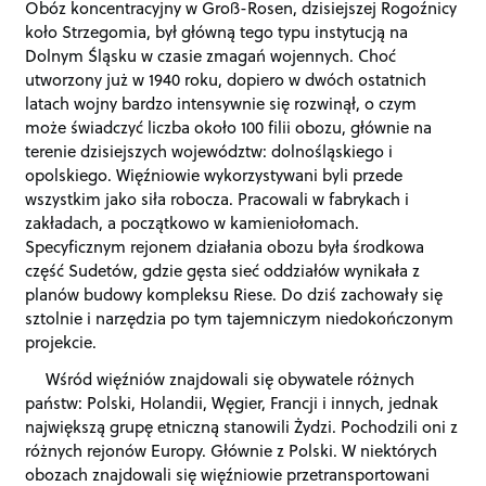
Obóz koncentracyjny w Groß-Rosen, dzisiejszej Rogoźnicy
koło Strzegomia, był główną tego typu instytucją na
Dolnym Śląsku w czasie zmagań wojennych. Choć
utworzony już w 1940 roku, dopiero w dwóch ostatnich
latach wojny bardzo intensywnie się rozwinął, o czym
może świadczyć liczba około 100 filii obozu, głównie na
terenie dzisiejszych województw: dolnośląskiego i
opolskiego. Więźniowie wykorzystywani byli przede
wszystkim jako siła robocza. Pracowali w fabrykach i
zakładach, a początkowo w kamieniołomach.
Specyficznym rejonem działania obozu była środkowa
część Sudetów, gdzie gęsta sieć oddziałów wynikała z
planów budowy kompleksu Riese. Do dziś zachowały się
sztolnie i narzędzia po tym tajemniczym niedokończonym
projekcie.
Wśród więźniów znajdowali się obywatele różnych
państw: Polski, Holandii, Węgier, Francji i innych, jednak
największą grupę etniczną stanowili Żydzi. Pochodzili oni z
różnych rejonów Europy. Głównie z Polski. W niektórych
obozach znajdowali się więźniowie przetransportowani