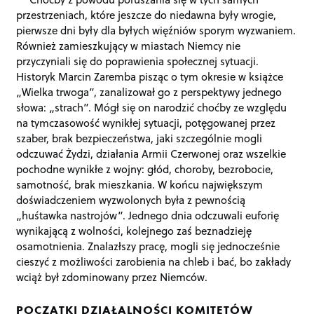
przestrzeniach, które jeszcze do niedawna były wrogie,
pierwsze dni były dla byłych więźniów sporym wyzwaniem.
Również zamieszkujący w miastach Niemcy nie
przyczyniali się do poprawienia społecznej sytuacji.
Historyk Marcin Zaremba pisząc o tym okresie w książce
„Wielka trwoga”, zanalizował go z perspektywy jednego
słowa: „strach”. Mógł się on narodzić choćby ze względu
na tymczasowość wynikłej sytuacji, potęgowanej przez
szaber, brak bezpieczeństwa, jaki szczególnie mogli
odczuwać Żydzi, działania Armii Czerwonej oraz wszelkie
pochodne wynikłe z wojny: głód, choroby, bezrobocie,
samotność, brak mieszkania. W końcu największym
doświadczeniem wyzwolonych była z pewnością
„huśtawka nastrojów”. Jednego dnia odczuwali euforię
wynikającą z wolności, kolejnego zaś beznadzieję
osamotnienia. Znalazłszy pracę, mogli się jednocześnie
cieszyć z możliwości zarobienia na chleb i bać, bo zakłady
wciąż był zdominowany przez Niemców.
POCZĄTKI DZIAŁALNOŚCI KOMITETÓW