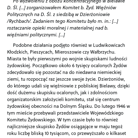
Po wyzwoleniu z obozu koncentracyjnego w Bielawie
D. Śl. […] zorganizowałem Komitet b. Żyd. Więźniów
Politycznych na D. Śl. z siedzibą w Dzierżoniowie
/Rychbach/. Zadaniem tego Komitetu było m. in.: […]
roztaczanie opieki moralnej i materialnej nad b.
więźniami politycznymi. […]
Podobne działania podjęto również w Ludwikowicach
Kłodzkich, Pieszycach, Mieroszowie czy Wałbrzychu.
Miasta te były pierwszymi po wojnie skupiskami ludności
żydowskiej. Początkowo około 6 tysięcy ocalonych Żydów
zdecydowało się pozostać na do niedawna niemieckiej
ziemi, tu rozpocząć raz jeszcze swoje życie. Dzierżoniów,
do którego udali się więźniowie z pobliskiej Bielawy, dzięki
dość dużemu skupisku ocalonych, jak i zdolnościom
organizatorskim założycieli komitetu, stał się centrum
żydowskiej obecności na Dolnym Śląsku. Do lutego 1946 w
tym mieście przebywali przedstawiciele Wojewódzkiego
Komitetu Żydowskiego. W tym czasie było to również
najliczniejsze skupisko Żydów osiągające w maju tegoż
roku liczbę bliską 10 tysiącom, co przewyższało o kilkaset