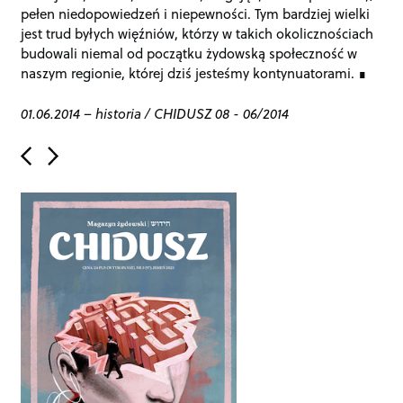
pełen niedopowiedzeń i niepewności. Tym bardziej wielki
jest trud byłych więźniów, którzy w takich okolicznościach
budowali niemal od początku żydowską społeczność w
naszym regionie, której dziś jesteśmy kontynuatorami.
01.06.2014
–
historia
/
CHIDUSZ 08 - 06/2014
P
o
s
t
n
a
v
i
g
a
t
i
o
n