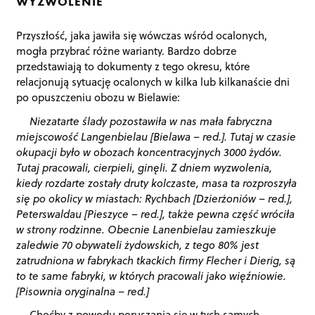
WYZWOLENIE
Przyszłość, jaka jawiła się wówczas wśród ocalonych,
mogła przybrać różne warianty. Bardzo dobrze
przedstawiają to dokumenty z tego okresu, które
relacjonują sytuację ocalonych w kilka lub kilkanaście dni
po opuszczeniu obozu w Bielawie:
Niezatarte ślady pozostawiła w nas mała fabryczna
miejscowość Langenbielau [Bielawa – red.]. Tutaj w czasie
okupacji było w obozach koncentracyjnych 3000 żydów.
Tutaj pracowali, cierpieli, ginęli. Z dniem wyzwolenia,
kiedy rozdarte zostały druty kolczaste, masa ta rozproszyła
się po okolicy w miastach: Rychbach [Dzierżoniów – red.],
Peterswaldau [Pieszyce – red.], także pewna część wróciła
w strony rodzinne. Obecnie Lanenbielau zamieszkuje
zaledwie 70 obywateli żydowskich, z tego 80% jest
zatrudniona w fabrykach tkackich firmy Flecher i Dierig, są
to te same fabryki, w których pracowali jako więźniowie.
[Pisownia oryginalna – red.]
Choćby z powodu poruszania się w tych samych