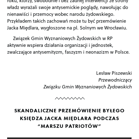
roku, którzy, swobodnie i bez żadnej interwencji ze strony
władz wyrażali swoje antysemickie poglądy, nawołując do
nienawiści i przemocy wobec narodu żydowskiego.
Przykładem takich zachowań może tu być przemówienie
Jacka Międlara, wygłoszone na pl. Solnym we Wrocławiu.
Związek Gmin Wyznaniowych Żydowskich w RP
aktywnie wspiera działania organizacji i jednostek,
zwalczające antysemityzm, faszyzm i neonazizm w Polsce.
Lesław Piszewski
Przewodniczący
Związku Gmin Wyznaniowych Żydowskich
SKANDALICZNE PRZEMÓWIENIE BYŁEGO
KSIĘDZA JACKA MIĘDLARA PODCZAS
“MARSZU PATRIOTÓW”