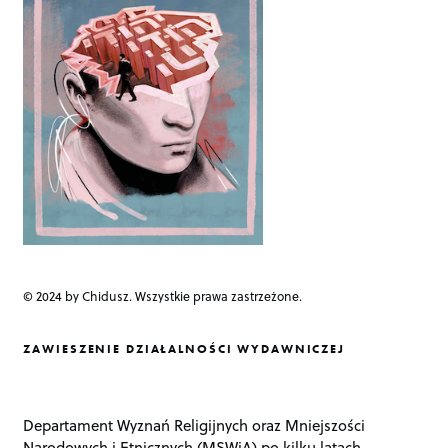
a
t
i
o
n
© 2024 by Chidusz. Wszystkie prawa zastrzeżone.
ZAWIESZENIE DZIAŁALNOŚCI WYDAWNICZEJ
Departament Wyznań Religijnych oraz Mniejszości
Narodowych i Etnicznych (MSWiA) po kilku latach