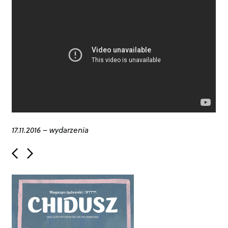
17.11.2016
–
wydarzenia
P
o
s
t
n
a
v
i
g