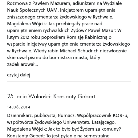
t
Rozmowa z Pawłem Mazurem, adiunktem na Wydziale
s
Nauk Społecznych UAM, inicjatorem upamiętnienia
n
zniszczonego cmentarza żydowskiego w Rychwale.
a
Magdalena Wójcik: Jak przebiegały prace nad
v
i
upamiętnieniem rychwalskich Żydów? Paweł Mazur: W
g
lutym 2012 roku poprosiłem Komisję Rabiniczną o
a
wsparcie inicjatywy upamiętnienia cmentarza żydowskiego
t
w Rychwale. Wtedy rabin Michael Schudrich niezwłocznie
i
o
skierował pismo do burmistrza miasta, który
n
zadeklarował…
czytaj dalej
25-lecie Wolności: Konstanty Gebert
14.06.2014
Dziennikarz, publicysta, tłumacz. Współpracownik KOR-u,
współtwórca Żydowskiego Uniwersytetu Latającego.
Magdalena Wójcik: Jak to było być Żydem za komuny?
Konstanty Gebert: To jest pytanie na semestralne