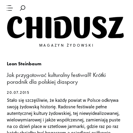
MAGAZYN ŻYDOWSKI
Leon Steinbaum
Jak przygotować kulturalny festiwal? Krótki
poradnik dla polskiej diaspory
20.07.2015
Stało się szczęśliwie, że każdy powiat w Polsce odkrywa
swoją żydowską historię. Radosne festiwale pełne
autentycznej kultury żydowskiej, tej niewyidealizowanej,
wielowymiarowej i jakże współczesnej, zamieniają puste
na co dzień place w sztetlowe jarmarki, gdzie raz po raz
każdy chciałby być bogaczem a osiedlowi osiłkowie