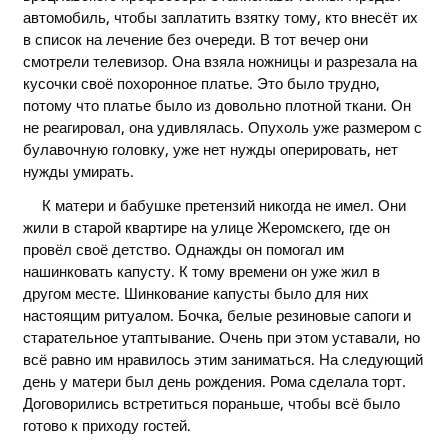
автомобиль, чтобы заплатить взятку тому, кто внесёт их
в список на лечение без очереди. В тот вечер они
смотрели телевизор. Она взяла ножницы и разрезала на
кусочки своё похоронное платье. Это было трудно,
потому что платье было из довольно плотной ткани. Он
не реагировал, она удивлялась. Опухоль уже размером с
булавочную головку, уже нет нужды оперировать, нет
нужды умирать.
К матери и бабушке претензий никогда не имел. Они
жили в старой квартире на улице Жеромскего, где он
провёл своё детство. Однажды он помогал им
нашинковать капусту. К тому времени он уже жил в
другом месте. Шинкование капусты было для них
настоящим ритуалом. Бочка, белые резиновые сапоги и
старательное утаптывание. Очень при этом уставали, но
всё равно им нравилось этим заниматься. На следующий
день у матери был день рождения. Рома сделала торт.
Договорились встретиться пораньше, чтобы всё было
готово к приходу гостей.