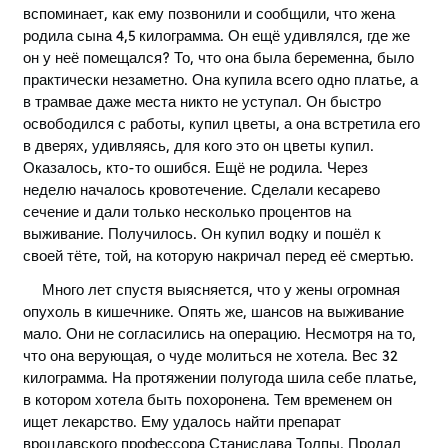
вспоминает, как ему позвонили и сообщили, что жена
родила сына 4,5 килограмма. Он ещё удивлялся, где же
он у неё помещался? То, что она была беременна, было
практически незаметно. Она купила всего одно платье, а
в трамвае даже места никто не уступал. Он быстро
освободился с работы, купил цветы, а она встретила его
в дверях, удивляясь, для кого это он цветы купил.
Оказалось, кто-то ошибся. Ещё не родила. Через
неделю началось кровотечение. Сделали кесарево
сечение и дали только несколько процентов на
выживание. Получилось. Он купил водку и пошёл к
своей тёте, той, на которую накричал перед её смертью.
Много лет спустя выясняется, что у жены огромная
опухоль в кишечнике. Опять же, шансов на выживание
мало. Они не согласились на операцию. Несмотря на то,
что она верующая, о чуде молиться не хотела. Вес 32
килограмма. На протяжении полугода шила себе платье,
в котором хотела быть похоронена. Тем временем он
ищет лекарство. Ему удалось найти препарат
вроцлавского профессора Станислава Толпы. Продал