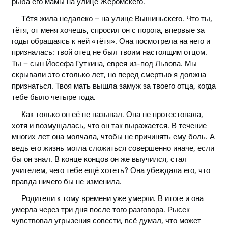
рыба его мамы на улице Жеромскего.
Тётя жила недалеко – на улице Вышиньскего. Что ты,
тётя, от меня хочешь, спросил он с порога, впервые за
годы обращаясь к ней «тётя». Она посмотрела на него и
призналась: твой отец не был твоим настоящим отцом.
Ты – сын Йосефа Гуткина, еврея из-под Львова. Мы
скрывали это столько лет, но перед смертью я должна
признаться. Твоя мать вышла замуж за твоего отца, когда
тебе было четыре года.
Как только он её не называл. Она не протестовала,
хотя и возмущалась, что он так выражается. В течение
многих лет она молчала, чтобы не причинять ему боль. А
ведь его жизнь могла сложиться совершенно иначе, если
бы он знал. В конце концов он же выучился, стал
учителем, чего тебе ещё хотеть? Она убеждала его, что
правда ничего бы не изменила.
Родители к тому времени уже умерли. В итоге и она
умерла через три дня после того разговора. Рысек
чувствовал угрызения совести, всё думал, что может