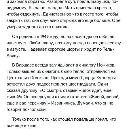
и закрыла обратно. Разогрела суп, поела. Бабушка, по-
видимому, была не голодна. Мать присела в кресло,
чтобы отдохнуть. Единственное что вместо того, чтобы
закрыть газ, она случайно открыла его ещё больше. Обе
умерли задолго до его прихода.
Он родился в 1949 году, но на свои годы он себя не
чувствует. Любит жару, поэтому всегда навещает сестру
в августе. Надевает короткие шорты и ходит по Тель-
Авиву.
В Варшаве всегда заглядывает в синагогу Ножиков.
Только вышел из синагоги, было тепло, отправился на
Центральный вокзал. Проходя мимо Дворца Культуры
встретил двух подростков лет шестнадцати. Один
сказал другому: «О смотри, старый жидок идёт, ещё
живой!» Он повернулся к ним и ответил: «Живой, живой,
ещё и вас переживу!» Извинились. Думали, что он не
говорит по-польски.
Только после того, как отошёл подальше понял, что
всё ещё в кипе.