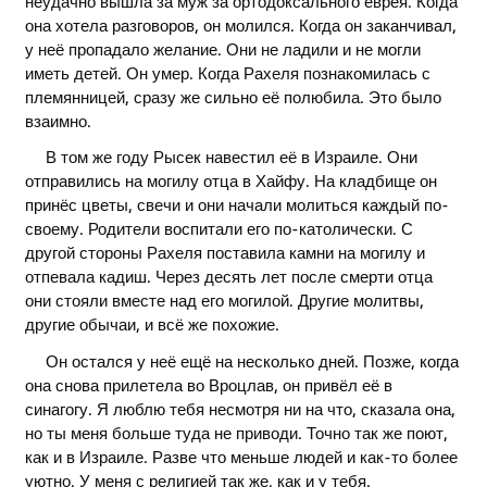
неудачно вышла за муж за ортодоксального еврея. Когда
она хотела разговоров, он молился. Когда он заканчивал,
у неё пропадало желание. Они не ладили и не могли
иметь детей. Он умер. Когда Рахеля познакомилась с
племянницей, сразу же сильно её полюбила. Это было
взаимно.
В том же году Рысек навестил её в Израиле. Они
отправились на могилу отца в Хайфу. На кладбище он
принёс цветы, свечи и они начали молиться каждый по-
своему. Родители воспитали его по-католически. С
другой стороны Рахеля поставила камни на могилу и
отпевала кадиш. Через десять лет после смерти отца
они стояли вместе над его могилой. Другие молитвы,
другие обычаи, и всё же похожие.
Он остался у неё ещё на несколько дней. Позже, когда
она снова прилетела во Вроцлав, он привёл её в
синагогу. Я люблю тебя несмотря ни на что, сказала она,
но ты меня больше туда не приводи. Точно так же поют,
как и в Израиле. Разве что меньше людей и как-то более
уютно. У меня с религией так же, как и у тебя.