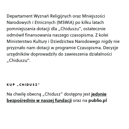
Departament Wyznań Religijnych oraz Mniejszości
Narodowych i Etnicznych (MSWiA) po kilku latach
pomniejszania dotacji dla „Chiduszu", ostatecznie
odmówił finansowania naszego czasopisma. Z kolei
Ministerstwo Kultury i Dziedzictwa Narodowego nigdy nie
przyznało nam dotacji w programie Czasopisma. Decyzje
urzędników doprowadziły do zawieszenia działalności
„Chiduszu".
KUP „CHIDUSZ”
Na chwilę obecną „Chidusz” dostępny jest
jedynie
bezpośrednio w naszej fundacji
oraz na
publio.pl