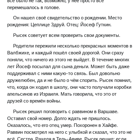
всё было не так, возможно, у неё просто всё
перемешалось в голове.
Он нашел своё свидетельство о рождении. Место
рождения: Цеплице Здруй. Отец: Йосеф Гуткин.
Рысек советует всем проверить свои документы.
Родители пережили несколько прекрасных моментов в
Валбжихе, и каждый пошёл своей дорогой. Они сразу
поняли, что ничего из этого не выйдет. В течение многих
лет Йосеф посылал для сына деньги. Может быть даже
поддерживал с ними какую-то связь. Был довольно
дружелюбен, да и не было о чём спорить. Рысек помнил,
что, когда он ходил в школу, они часто получали коробки
апельсинов из Израиля. Мать говорила, что это от
друзей со времён войны.
Рысек решил поговорить с раввином в Варшаве.
Оставил свой номер. Долго ждать не пришлось.
Оказалось, что его отец умер. Похоронен в Хайфе.
Раввин посмотрел на него с улыбкой и сказал, что это не
всё. Сестра. Рахеля в Тель-Авиве. Рысек решил: если