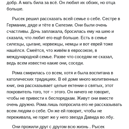
добр. А мать била за всё. Он любил их обоих, но отца
больше.
Рысек решил рассказать всей семье о себе. Сестре в
Германии, дяде и тёте в Силезии. Они были очень
счастливы. Дочь заплакала, бросилась ему на шею и
сказала, что любит его ещё больше. Есть в семье
силезцы, цыгане, норвежцы, немцы и вот еврей тоже
нашёлся. Смеётся, что живём в евросоюзе, в
международной семье. Разве что соседям не сказал,
ведь всем известно какие они, соседи.
Рома смирилась со всем, хотя и была воспитана в
католических традициях. В её доме много молитвенных
книг, она рассказывает целые ектении о святых, этот
покровитель того, тот – этого. Он ничего не говорит,
чтобы не привести к беспорядкам. Живут они вместе
очень дружно. Рома лишь попросила его не рассказывать
всем людям о себе. Он же ей говорит, чтобы не
переживала, не горит же у него звезда Давида во лбу.
Они прожили друг с другом всю жизнь . Рысек