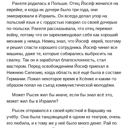
Рахеля родилась в Польше. Отец Йосеф женился на
еврейке, и когда их дочери было три года, они
эмигрировали в Израиль. Он всегда делал упор на
польский язык и с гордостью говорил со своей дочерью
по-польски. Рахеля рассказывала, что отец пережил
войну, потому что он зарекомендовал себя как хороший
механик у немца. Немец знал, что Йосеф еврей, поэтому
и решил спасти хорошего сотрудника. Йосеф чинил все
машины, даже те, которые собирались выбросить на
свалку. Так он и заработал благосклонность, стал
мастером. Перед освобождением Йосеф приехал в
Нижнюю Силезию, когда область всё ещё была в составе
Германии. Пожил некоторое время в Ксёнже и каким-то
образом попал на съезд коммунистической молодёжи.
Может Рысек жил бы иначе, если бы знал всё это,
может жил бы в Израиле?
Рысек отправился к своей крёстной в Варшаву на
учёбу. Она была танцовщицей в одном из театров, очень
его любила, и к тому же у неё было много денег. Рай по