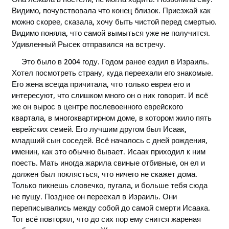
Видимо, почувствовала что конец близок. Приезжай как
можно скорее, сказала, хочу быть чистой перед смертью.
Видимо поняла, что самой вымыться уже не получится.
Удивленный Рысек отправился на встречу.
Это было в 2004 году. Годом ранее ездил в Израиль.
Хотел посмотреть страну, куда переехали его знакомые.
Его жена всегда причитала, что только евреи его и
интересуют, что слишком много он о них говорит. И всё
же он вырос в центре послевоенного еврейского
квартала, в многоквартирном доме, в котором жило пять
еврейских семей. Его лучшим другом был Исаак,
младший сын соседей. Всё началось с дней рождения,
именин, как это обычно бывает. Исаак приходил к ним
поесть. Мать иногда жарила свиные отбивные, он ел и
должен был поклясться, что ничего не скажет дома.
Только пикнешь словечко, пугала, и больше тебя сюда
не пущу. Позднее он переехал в Израиль. Они
переписывались между собой до самой смерти Исаака.
Тот всё повторял, что до сих пор ему снится жареная