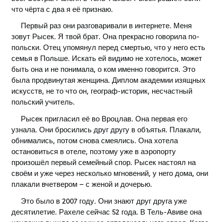
что чёрта с два я её признаю.
Первый раз они разговаривали в интернете. Меня
зовут Рысек. Я твой брат. Она прекрасно говорила по-
польски. Отец упомянул перед смертью, что у него есть
семья в Польше. Искать ей видимо не хотелось, может
быть она и не понимала, о ком именно говорится. Это
была продвинутая женщина. Диплом академии изящных
искусств, не то что он, географ-историк, несчастный
польский учитель.
Рысeк пригласил её во Вроцлав. Она первая его
узнала. Они бросились друг другу в объятья. Плакали,
обнимались, потом снова смеялись. Она хотела
остановиться в отеле, поэтому уже в аэропорту
произошёл первый семейный спор. Рысек настоял на
своём и уже через несколько мгновений, у него дома, они
плакали вчетвером – с женой и дочерью.
Это было в 2007 году. Они знают друг друга уже
десятилетие. Рахеле сейчас 52 года. В Тель-Авиве она