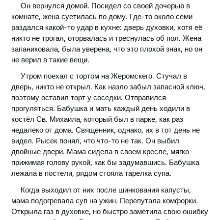
Он вернулся домой. Посидел со своей дочерью в
комнате, жена суетилась по дому. Где-то около семи
раздался какой-то удар в кухне: дверь духовки, хотя её
никто не трогал, оторвалась и треснулась об пол. Жена
запаниковала, была уверена, что это плохой знак, но он
не верил в такие вещи.
Утром поехал с тортом на Жеромскего. Стучал в
дверь, никто не открыл. Как назло забыл запасной ключ,
поэтому оставил торт у соседки. Отправился
прогуляться. Бабушка и мать каждый день ходили в
костёл Св. Михаила, который был в парке, как раз
недалеко от дома. Священник, однако, их в тот день не
видел. Рысек понял, что что-то не так. Он выбил
двойные двери. Мама сидела в своем кресле, мягко
прижимая голову рукой, как бы задумавшись. Бабушка
лежала в постели, рядом стояла тарелка супа.
Когда выходил от них после шинкования капусты,
мама подогревала суп на ужин. Перепутала комфорки.
Открыла газ в духовке, но быстро заметила свою ошибку