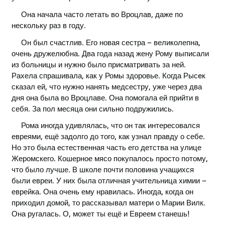
Она начала часто летать во Вроцлав, даже по
нескольку раз в году.
Он был счастлив. Его новая сестра – великолепна,
очень дружелюбна. Два года назад жену Рому выписали
из больницы и нужно было присматривать за ней.
Рахела спрашивала, как у Ромы здоровье. Когда Рысeк
сказал ей, что нужно нанять медсестру, уже через два
дня она была во Вроцлаве. Она помогала ей прийти в
себя. За пол месяца они сильно подружились.
Рома иногда удивлялась, что он так интересовался
евреями, ещё задолго до того, как узнал правду о себе.
Но это была естественная часть его детства на улице
Жеромскего. Кошерное мясо покупалось просто потому,
что было лучше. В школе почти половина учащихся
были евреи. У них была отличная учительница химии –
еврейка. Она очень ему нравилась. Иногда, когда он
приходил домой, то рассказывал матери о Марии Вилк.
Она ругалась. О, может ты ещё и Евреем станешь!