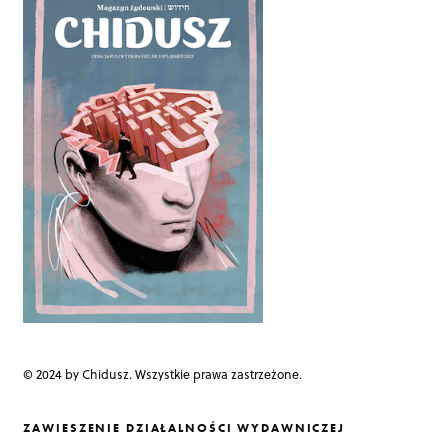
a
v
i
g
a
t
i
o
n
© 2024 by Chidusz. Wszystkie prawa zastrzeżone.
ZAWIESZENIE DZIAŁALNOŚCI WYDAWNICZEJ