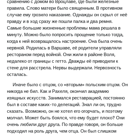
сравнению с домом во Вроцлаве, где были железные
правила. Слово матери было священным. В противном
случае ему грозило наказание. Однажды он скрыл от неё
правду и в ход сразу же пошли палка и два ремня.
Самые большие жизненные проблемы мама решала в
минуту. Можно было попросить прощение только тогда,
когда к ней возвращалось настроение. Она была очень
нервной. Родилась в Варшаве, её родители управляли
рестораном перед войной. Они жили в районе Воля,
недалеко от границы с гетто. Дважды её приводили к
стене для расстрела. Нервы выдержали. Нервозность
осталась.
Иначе было с отцом, со «вторым» польским отцом. Он
никогда не бил. Как и Рахеля, окончил академию
изящных искусств. Занимался реставрацией, постоянно
был в составе каких-то делегаций. Знал ли он, трудно
сказать. Возможно, он не хотел его огорчать, и поэтому
молчал. Может быть боялся, что ему будет плохо? Они
очень любили друг друга. По правде говоря, он больше
подходил на роль друга, чем отца. Он был слишком