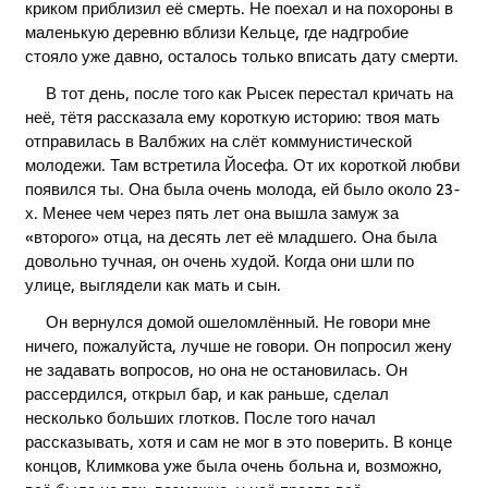
криком приблизил её смерть. Не поехал и на похороны в
маленькую деревню вблизи Кельце, где надгробие
стояло уже давно, осталось только вписать дату смерти.
В тот день, после того как Рысек перестал кричать на
неё, тётя рассказала ему короткую историю: твоя мать
отправилась в Валбжих на слёт коммунистической
молодежи. Там встретила Йосефа. От их короткой любви
появился ты. Она была очень молода, ей было около 23-
х. Менее чем через пять лет она вышла замуж за
«второго» отца, на десять лет её младшего. Она была
довольно тучная, он очень худой. Когда они шли по
улице, выглядели как мать и сын.
Он вернулся домой ошеломлённый. Не говори мне
ничего, пожалуйста, лучше не говори. Он попросил жену
не задавать вопросов, но она не остановилась. Он
рассердился, открыл бар, и как раньше, сделал
несколько больших глотков. После того начал
рассказывать, хотя и сам не мог в это поверить. В конце
концов, Климкова уже была очень больна и, возможно,