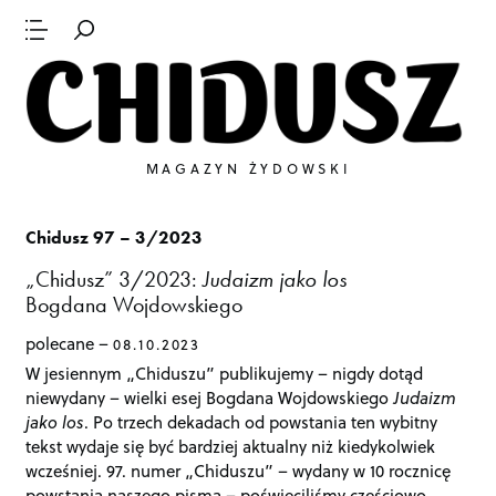
MAGAZYN ŻYDOWSKI
Chidusz 97 – 3/2023
„Chidusz” 3/2023:
Judaizm jako los
Bogdana Wojdowskiego
polecane
08.10.2023
W jesiennym „Chiduszu” publikujemy – nigdy dotąd
niewydany – wielki esej Bogdana Wojdowskiego
Judaizm
jako los
. Po trzech dekadach od powstania ten wybitny
tekst wydaje się być bardziej aktualny niż kiedykolwiek
wcześniej. 97. numer „Chiduszu” – wydany w 10 rocznicę
powstania naszego pisma – poświęciliśmy częściowo