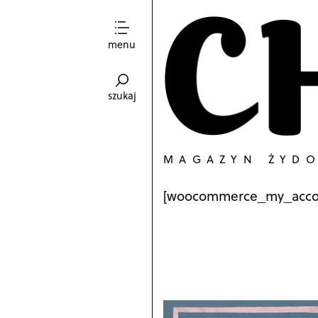
menu
szukaj
MAGAZYN ŻYD
[woocommerce_my_acco