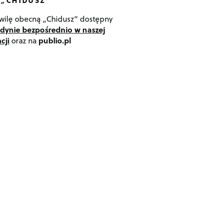
 „CHIDUSZ”
wilę obecną „Chidusz” dostępny
edynie bezpośrednio w naszej
cji
oraz na
publio.pl