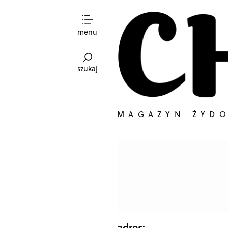
menu
szukaj
MAGAZYN ŻYD
adres: