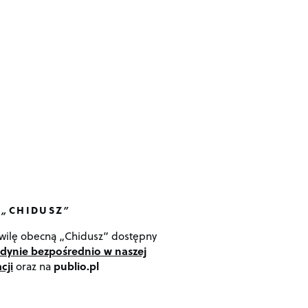
 „CHIDUSZ”
wilę obecną „Chidusz” dostępny
edynie bezpośrednio w naszej
cji
oraz na
publio.pl