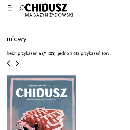
MAGAZYN ŻYDOWSKI
P
micwy
o
s
t
hebr. przykazania (מִצְווֹת), jedno z 613 przykazań Tory
n
a
v
i
g
a
t
i
o
n