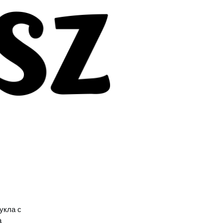
укла с
а