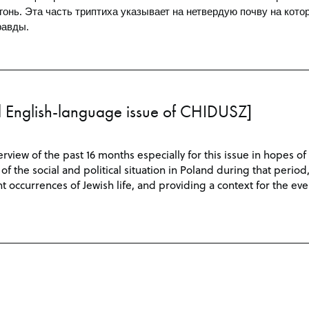
гонь. Эта часть триптиха указывает на нетвердую почву на кото
равды.
nd English-language issue of CHIDUSZ]
rview of the past 16 months especially for this issue in hopes of
f the social and political situation in Poland during that period
 occurrences of Jewish life, and providing a context for the eve