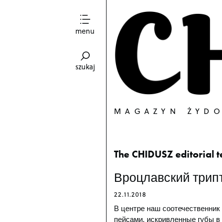
menu
szukaj
MAGAZYN ŻYD
The CHIDUSZ editorial 
Вроцлавский трип
22.11.2018
В центре наш соотечественник
пейсами, искривленные губы в 