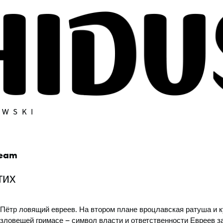
OWSKI
team
тих
 Пётр ловящий евреев. На втором плане вроцлавская ратуша и к
зловещей гримасе – символ власти и ответственности Евреев з