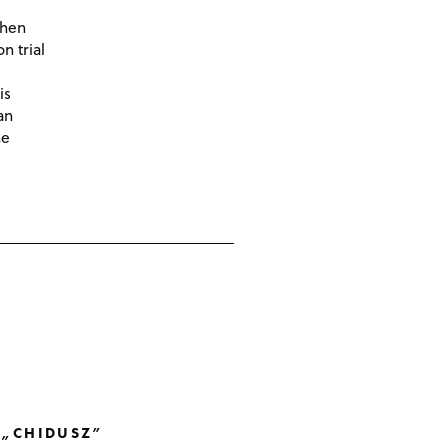
then
n trial
is
an
he
 „CHIDUSZ”