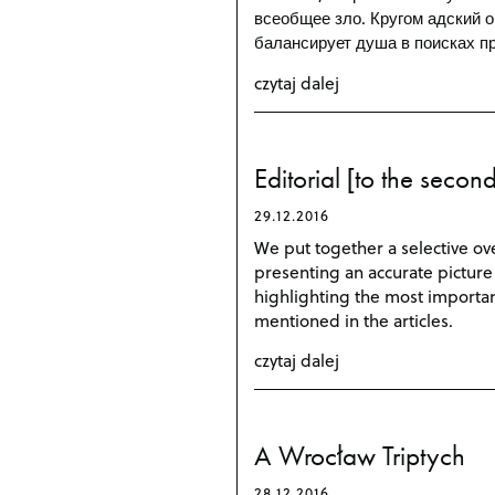
всеобщее зло. Кругом адский о
балансирует душа в поисках п
czytaj dalej
Editorial [to the seco
29.12.2016
We put together a selective ove
presenting an accurate picture o
highlighting the most important
mentioned in the articles.
czytaj dalej
A Wrocław Triptych
28.12.2016