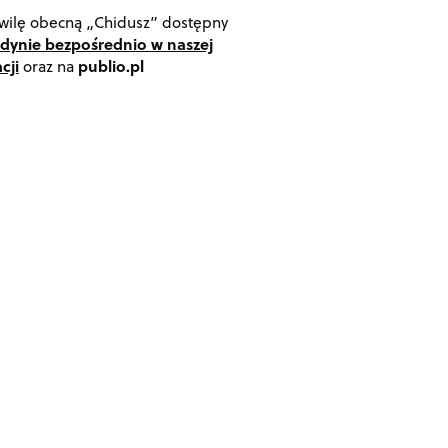
wilę obecną „Chidusz” dostępny
edynie bezpośrednio w naszej
cji
oraz na
publio.pl