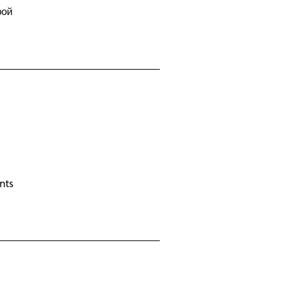
рой
,
nts